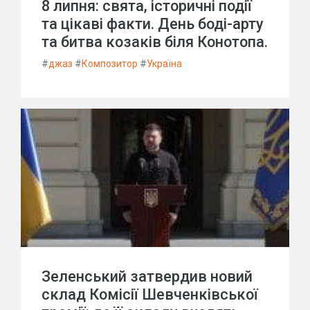
8 липня: свята, історичні події
та цікаві факти. День боді-арту
та битва козаків біля Конотопа.
#
джаз
#
Композитор
#
Україна
Зеленський затвердив новий
склад Комісії Шевченківської