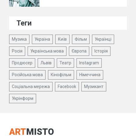
Теги
Музика
Україна
Київ
Фільм
Українці
Росія
Українська мова
Європа
Історія
Продюсер
Львів
Театр
Instagram
Російська мова
Кінофільм
Німеччина
Соціальна мережа
Facebook
Музикант
Укрінформ
ART
MISTO