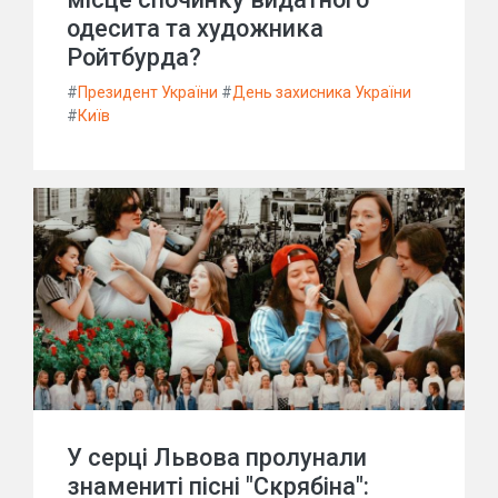
одесита та художника
Ройтбурда?
#
Президент України
#
День захисника України
#
Київ
У серці Львова пролунали
знамениті пісні "Скрябіна":