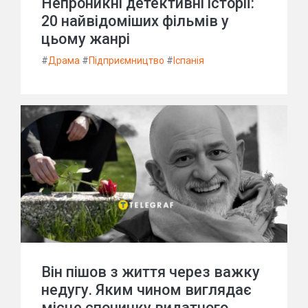
Непроникні детективні історії:
20 найвідоміших фільмів у
цьому жанрі
#
Драма
#
Підприємництво
#
Іспанія
Він пішов з життя через важку
недугу. Яким чином виглядає
місце спочинку видатного