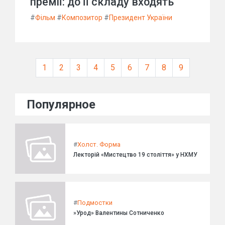
премії: до її складу входять
#
Фільм
#
Композитор
#
Президент України
1
2
3
4
5
6
7
8
9
Популярное
#
Холст. Форма
Лекторій «Мистецтво 19 століття» у НХМУ
#
Подмостки
»Урод» Валентины Сотниченко