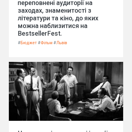
переповнені аудиторії на
заходах, знаменитості з
літератури та кіно, до яких
можна наблизитися на
BestsellerFest.
#
Бюджет
#
Фільм
#
Львів