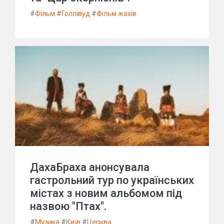
#
Фільм
#
Голлівуд
#
Фільм жахів
ДахаБраха анонсувала
гастрольний тур по українських
містах з новим альбомом під
назвою "Птах".
#
Музика
#
Київ
#
Церква