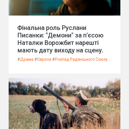
Фінальна роль Руслани
Писанки: "Демони" за п'єсою
Наталки Ворожбит нарешті
мають дату виходу на сцену.
#
Драма
#
Європа
#
Розпад Радянського Союзу