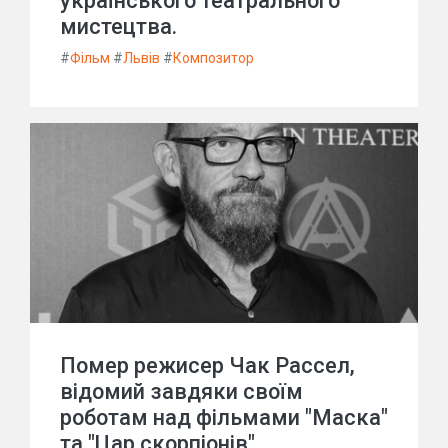
українського театрального
мистецтва.
#
Фільм
#
Львів
#
Композитор
Помер режисер Чак Рассел,
відомий завдяки своїм
роботам над фільмами "Маска"
та "Цар скорпіонів".