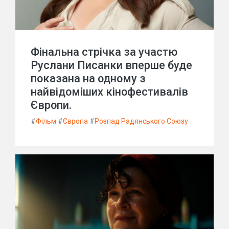
Фінальна стрічка за участю
Руслани Писанки вперше буде
показана на одному з
найвідоміших кінофестивалів
Європи.
#
Фільм
#
Європа
#
Розпад Радянського Союзу