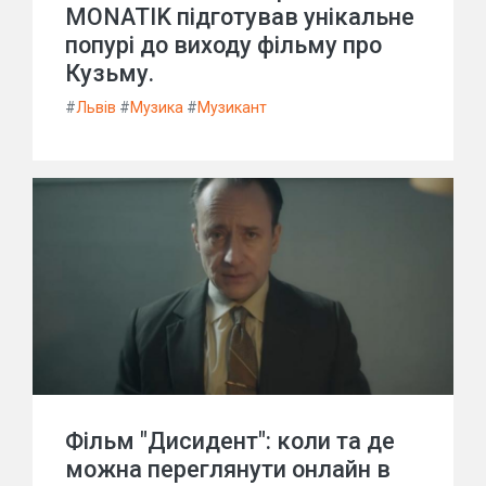
MONATIK підготував унікальне
попурі до виходу фільму про
Кузьму.
#
Львів
#
Музика
#
Музикант
Фільм "Дисидент": коли та де
можна переглянути онлайн в