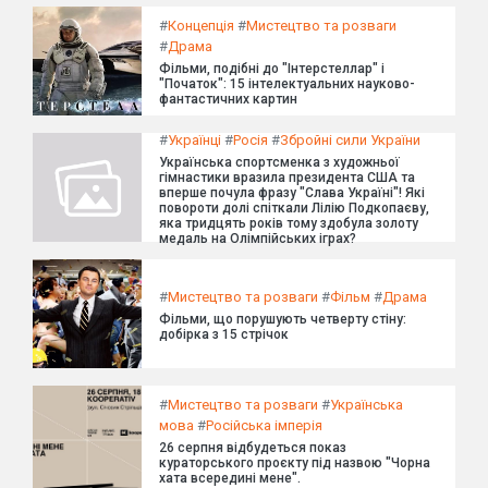
#
Концепція
#
Мистецтво та розваги
#
Драма
Фільми, подібні до "Інтерстеллар" і
"Початок": 15 інтелектуальних науково-
фантастичних картин
#
Українці
#
Росія
#
Збройні сили України
Українська спортсменка з художньої
гімнастики вразила президента США та
вперше почула фразу "Слава Україні"! Які
повороти долі спіткали Лілію Подкопаєву,
яка тридцять років тому здобула золоту
медаль на Олімпійських іграх?
#
Мистецтво та розваги
#
Фільм
#
Драма
Фільми, що порушують четверту стіну:
добірка з 15 стрічок
#
Мистецтво та розваги
#
Українська
мова
#
Російська імперія
26 серпня відбудеться показ
кураторського проєкту під назвою "Чорна
хата всередині мене".