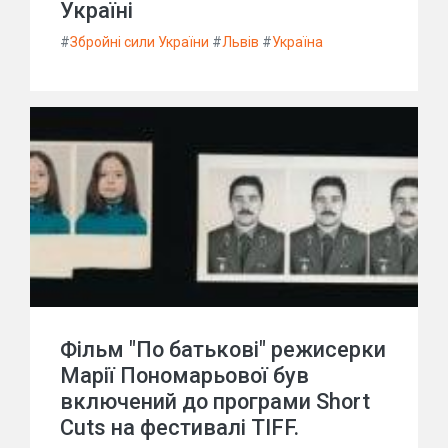
Україні
#
Збройні сили України
#
Львів
#
Україна
Фільм "По батькові" режисерки
Марії Пономарьової був
включений до програми Short
Cuts на фестивалі TIFF.