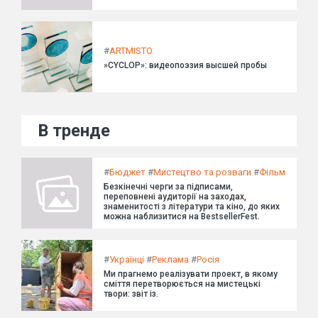
#
ARTMISTO
»CYCLOP»: видеопоэзия высшей пробы
В тренде
#
Бюджет
#
Мистецтво та розваги
#
Фільм
Безкінечні черги за підписами,
переповнені аудиторії на заходах,
знаменитості з літератури та кіно, до яких
можна наблизитися на BestsellerFest.
#
Українці
#
Реклама
#
Росія
Ми прагнемо реалізувати проект, в якому
сміття перетворюється на мистецькі
твори: звіт із.