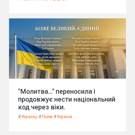
"Молитва..." переносила і
продовжує нести національний
код через віки.
#
Українці
#
Львів
#
Україна