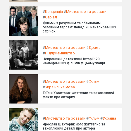
#
Концепція
#
Мистецтво та розваги
#
Серіал
Фільми з розумним та обачливим
головним героєм: понад 20 найяскравіших
стрічок
#
Мистецтво та розваги
#
Драма
#
Підприємництво
Непроникні детективні історії: 20
найвідоміших фільмів у цьому жанрі
#
Мистецтво та розваги
#
Фільм
#
Українська мова
Таїсія Хвостова: життєпис та захоплюючі
факти про акторку
#
Мистецтво та розваги
#
Фільм
#
Україна
Ярослав Шахторін: його життєпис та
захоплюючі деталі про актора