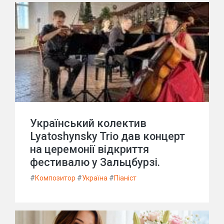
Український колектив
Lyatoshynsky Trio дав концерт
на церемонії відкриття
фестивалю у Зальцбурзі.
#
Композитор
#
Україна
#
Піаніст