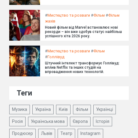
#
Мистецтво та розваги
#
Фільм
#
Фільм
жахів
Новий фільм від Marvel встановлює нові
рекорди – він вже здобув статус найбільш
успішного хіта 2026 року.
#
Мистецтво та розваги
#
Фільм
#
Голлівуд
Штучний інтелект трансформує Голлівуд:
вплив Netflix та інших студій на
впровадження нових технологій.
Теги
Музика
Україна
Київ
Фільм
Українці
Росія
Українська мова
Європа
Історія
Продюсер
Львів
Театр
Instagram