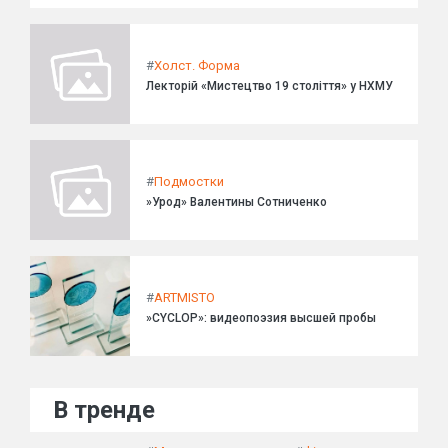
#
Холст. Форма
Лекторій «Мистецтво 19 століття» у НХМУ
#
Подмостки
»Урод» Валентины Сотниченко
#
ARTMISTO
»CYCLOP»: видеопоэзия высшей пробы
В тренде