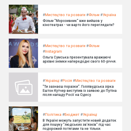
#
Мистецтво та розваги
#
Фільм
#
Україна
Фільм "Морозивник" вже вийшов у
кінотеатрах - чи варто його переглядати?
#
Мистецтво та розваги
#
Фільм
#
Instagram
Ольга Сумська презентувала вражаючі
архівні знімки напередодні свого 60-річчя.
#
Українці
#
Росія
#
Мистецтво та розваги
"Ти зазнаєш поразки". Голлівудська зірка
Ештон Кутчер виступив із заявою до Путіна
після нападу Росії на Одесу.
#
Політика
#
Бюджет
#
Українці
В Україні можуть запустити новий додаток
для пошуку "людських зв'язків" під час
подорожей потягами та не тільки.