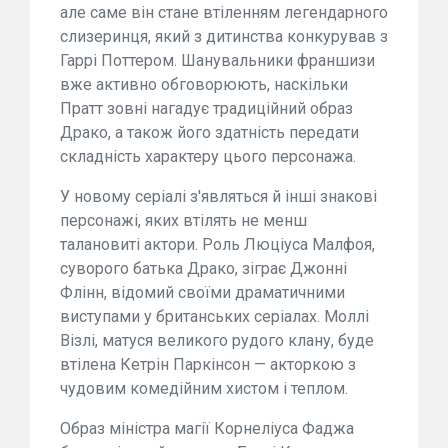
але саме він стане втіленням легендарного
слизеринця, який з дитинства конкурував з
Гаррі Поттером. Шанувальники франшизи
вже активно обговорюють, наскільки
Пратт зовні нагадує традиційний образ
Драко, а також його здатність передати
складність характеру цього персонажа.
У новому серіалі з'являться й інші знакові
персонажі, яких втілять не менш
талановиті актори. Роль Люціуса Малфоя,
суворого батька Драко, зіграє Джонні
Флінн, відомий своїми драматичними
виступами у британських серіалах. Моллі
Візлі, матуся великого рудого клану, буде
втілена Кетрін Паркінсон — акторкою з
чудовим комедійним хистом і теплом.
Образ міністра магії Корнеліуса Фаджа