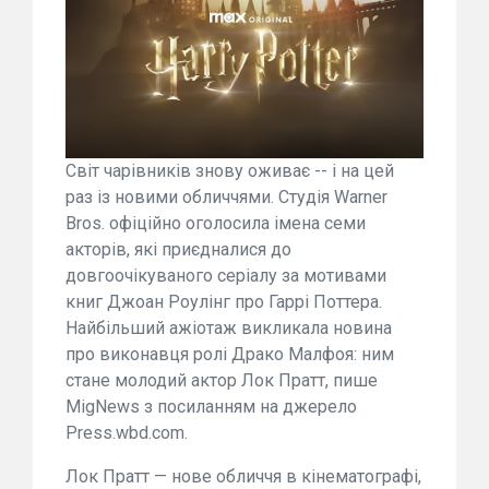
Світ чарівників знову оживає -- і на цей
раз із новими обличчями. Студія Warner
Bros. офіційно оголосила імена семи
акторів, які приєдналися до
довгоочікуваного серіалу за мотивами
книг Джоан Роулінг про Гаррі Поттера.
Найбільший ажіотаж викликала новина
про виконавця ролі Драко Малфоя: ним
стане молодий актор Лок Пратт, пише
MigNews з посиланням на джерело
Press.wbd.com.
Лок Пратт — нове обличчя в кінематографі,