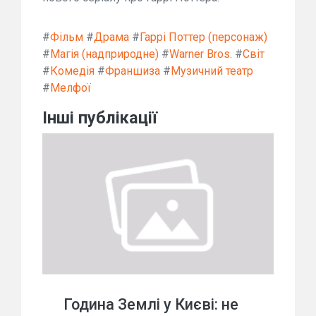
#
Фільм
#
Драма
#
Гаррі Поттер (персонаж)
#
Магія (надприродне)
#
Warner Bros.
#
Світ
#
Комедія
#
Франшиза
#
Музичний театр
#
Мелфої
Інші публікації
Година Землі у Києві: не