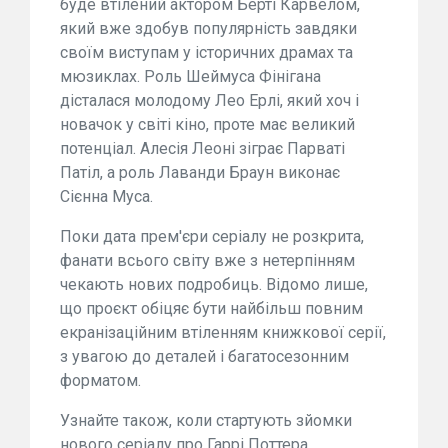
буде втілений актором Берті Карвелом,
який вже здобув популярність завдяки
своїм виступам у історичних драмах та
мюзиклах. Роль Шеймуса Фінігана
дісталася молодому Лео Ерлі, який хоч і
новачок у світі кіно, проте має великий
потенціал. Алесія Леоні зіграє Парваті
Патіл, а роль Лаванди Браун виконає
Сієнна Муса.
Поки дата прем'єри серіалу не розкрита,
фанати всього світу вже з нетерпінням
чекають нових подробиць. Відомо лише,
що проєкт обіцяє бути найбільш повним
екранізаційним втіленням книжкової серії,
з увагою до деталей і багатосезонним
форматом.
Узнайте також, коли стартують зйомки
нового серіалу про Гаррі Поттера.