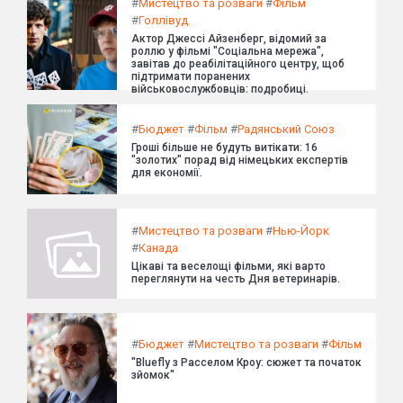
#
Мистецтво та розваги
#
Фільм
#
Голлівуд
Актор Джессі Айзенберг, відомий за
роллю у фільмі "Соціальна мережа",
завітав до реабілітаційного центру, щоб
підтримати поранених
військовослужбовців: подробиці.
#
Бюджет
#
Фільм
#
Радянський Союз
Гроші більше не будуть витікати: 16
"золотих" порад від німецьких експертів
для економії.
#
Мистецтво та розваги
#
Нью-Йорк
#
Канада
Цікаві та веселощі фільми, які варто
переглянути на честь Дня ветеринарів.
#
Бюджет
#
Мистецтво та розваги
#
Фільм
"Bluefly з Расселом Кроу: сюжет та початок
зйомок"