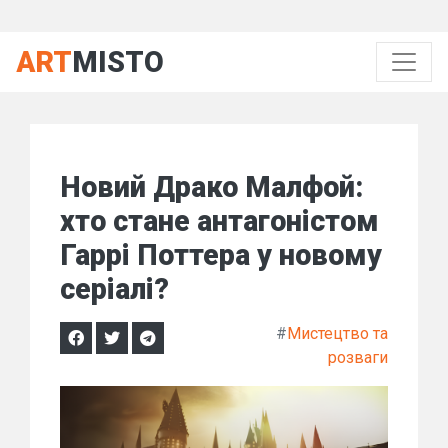
ART
MISTO
Новий Драко Малфой:
хто стане антагоністом
Гаррі Поттера у новому
серіалі?
#
Мистецтво та
розваги