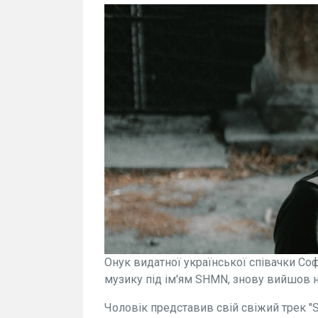
Онук видатної української співачки Соф
музику під ім'ям SHMN, знову вийшов на
Чоловік представив свій свіжий трек "Sa