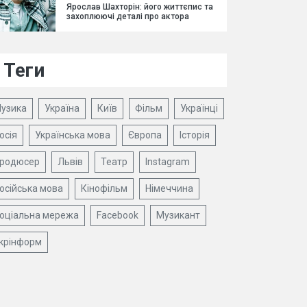
Ярослав Шахторін: його життєпис та
захоплюючі деталі про актора
Теги
узика
Україна
Київ
Фільм
Українці
осія
Українська мова
Європа
Історія
родюсер
Львів
Театр
Instagram
осійська мова
Кінофільм
Німеччина
оціальна мережа
Facebook
Музикант
крінформ