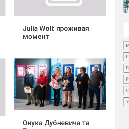
Julia Woll: проживая
момент
М
Р
П
Р
С
У
Онука Дубневича та