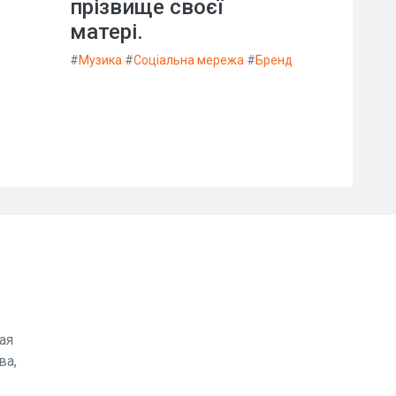
прізвище своєї
матері.
#
Музика
#
Соціальна мережа
#
Бренд
ая
ва,