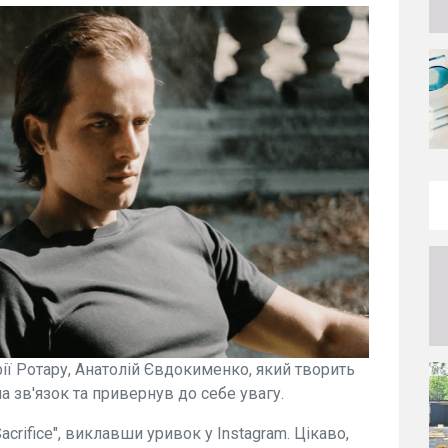
ії Ротару, Анатолій Євдокименко, який творить
 зв'язок та привернув до себе увагу.
crifice", виклавши уривок у Instagram. Цікаво,