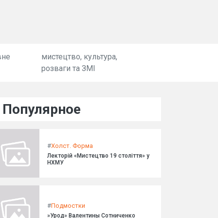
вне
мистецтво, культура,
розваги та ЗМІ
Популярное
#
Холст. Форма
Лекторій «Мистецтво 19 століття» у
НХМУ
#
Подмостки
»Урод» Валентины Сотниченко