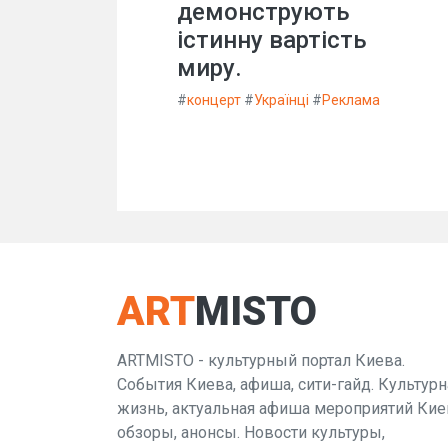
демонструють
істинну вартість
миру.
#
концерт
#
Українці
#
Реклама
ART
MISTO
ARTMISTO - культурный портал Киева.
События Киева, афиша, сити-гайд. Культурн
жизнь, актуальная афиша мероприятий Кие
обзоры, анонсы. Новости культуры,