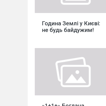
Година Землі у Києві:
не будь байдужим!
»1+1+» Богдана