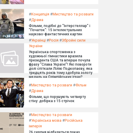
#
Концепція
#
Мистецтво та розваги
#
Драма
Фільми, подібні до "Інтерстеллар" і
"Початок": 15 інтелектуальних
науково-фантастичних картин
#
Українці
#
Росія
#
Збройні сили
України
Українська спортсменка з
художньої гімнастики вразила
президента США та вперше почула
фразу "Слава Україні"! Які повороти
долі спіткали Лілію Подкопаєву, яка
тридцять років тому здобула золоту
медаль на Олімпійських іграх?
#
Мистецтво та розваги
#
Фільм
#
Драма
Фільми, що порушують четверту
стіну: добірка з 15 стрічок
#
Мистецтво та розваги
#
Українська мова
#
Російська
імперія
26 серпня відбудеться показ