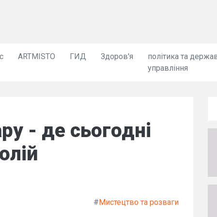
с
ARTMISTO
ГИД
Здоров'я
політика та держа
управління
ру - де сьогодні
олій
#
Мистецтво та розваги