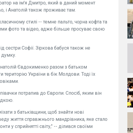
атор на ім'я Дмитро, який в даний момент
о, і Анатолій також проживає там.
ласичному стилі -- темне пальто, чорна кофта та
тими фото та відео, адже більше просуває свою
д сестри Софії. Зіркова бабуся також не
 думку.
Анатолій Євдокименко разом з батьком
 територію України в бік Молдови. Тоді їх
овіками.
співачки потрапив до Європи. Спосіб, яким він
адкою.
їхати з батьківщини, щоб знайти нові
веду життя справжнього мандрівника, яке стало
нти у сприйнятті світу," -- ділився своїми