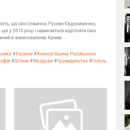
.
яють, що син співачки, Руслан Євдокименко,
ще у 2015 році і намагається відстояти свої
ований в анексованому Криму.
узика
#
Росіяни
#
Анексія Криму Російською
Софія
#
Штани
#
Молдова
#
Громадянство
#
готель