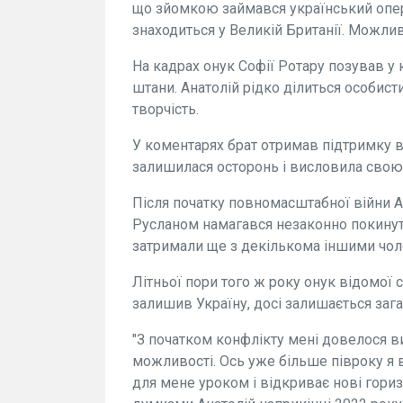
що зйомкою займався український опер
знаходиться у Великій Британії. Можлив
На кадрах онук Софії Ротару позував у к
штани. Анатолій рідко ділиться особис
творчість.
У коментарях брат отримав підтримку ві
залишилася осторонь і висловила свою
Після початку повномасштабної війни 
Русланом намагався незаконно покинути
затримали ще з декількома іншими чол
Літньої пори того ж року онук відомої 
залишив Україну, досі залишається заг
"З початком конфлікту мені довелося ви
можливості. Ось уже більше півроку я 
для мене уроком і відкриває нові горизо