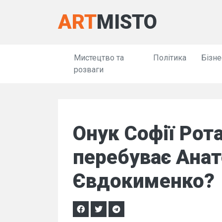
ART
MISTO
Мистецтво та
Політика
Бізне
розваги
Онук Софії Рота
перебуває Анат
Євдокименко?