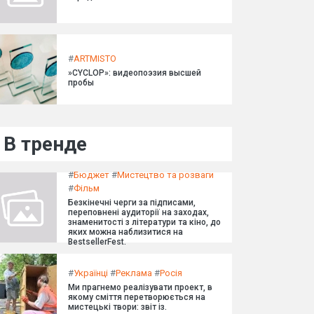
#
ARTMISTO
»CYCLOP»: видеопоэзия высшей
пробы
В тренде
#
Бюджет
#
Мистецтво та розваги
#
Фільм
Безкінечні черги за підписами,
переповнені аудиторії на заходах,
знаменитості з літератури та кіно, до
яких можна наблизитися на
BestsellerFest.
#
Українці
#
Реклама
#
Росія
Ми прагнемо реалізувати проект, в
якому сміття перетворюється на
мистецькі твори: звіт із.