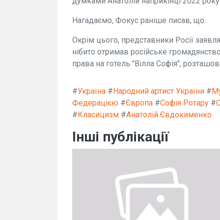
думками Анатолій наприкінці 2022 року
Нагадаємо, Фокус раніше писав, що:
Окрім цього, представники Росії заявл
нібито отримав російське громадянство 
права на готель "Вілла Софія", розташ
#
Україна
#
Народний артист України
#
М
Федерацією
#
Європа
#
Софія Ротару
#
#
Класицизм
#
Анатолій Євдокименко
Інші публікації