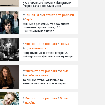
кураторського проєкту під назвою
"Чорна хата всередині мене".
#
Концепція
#
Мистецтво та розваги
#
Серіал
Фільми з розумним та обачливим
головним героєм: понад 20
найяскравіших стрічок
#
Мистецтво та розваги
#
Драма
#
Підприємництво
Непроникні детективні історії: 20
найвідоміших фільмів у цьому жанрі
#
Мистецтво та розваги
#
Фільм
#
Українська мова
Таїсія Хвостова: життєпис та
захоплюючі факти про акторку
#
Мистецтво та розваги
#
Фільм
#
Україна