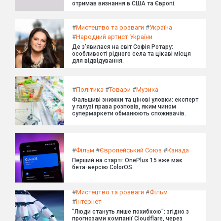
отримав визнання в США та Європі.
#
Мистецтво та розваги
#
Україна
#
Народний артист України
Де з'явилася на світ Софія Ротару:
особливості рідного села та цікаві місця
для відвідування.
#
Політика
#
Товари
#
Музика
Фальшиві знижки та цінові уловки: експерт
у галузі права розповів, яким чином
супермаркети обманюють споживачів.
#
Фільм
#
Європейський Союз
#
Канада
Перший на старті: OnePlus 15 вже має
бета-версію ColorOS.
#
Мистецтво та розваги
#
Фільм
#
Інтернет
"Люди стануть лише похибкою": згідно з
прогнозами компанії Cloudflare, через