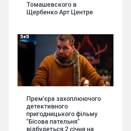
Томашевского в
Щербенко Арт Центре
Прем'єра захоплюючого
детективного
пригодницького фільму
"Бісова пательня"
відбудеться 2 січня на