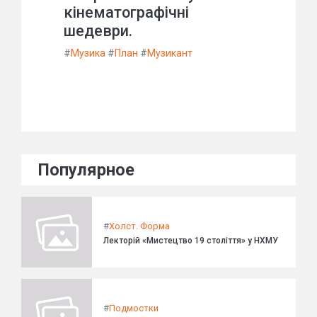
кінематографічні
шедеври.
#
Музика
#
План
#
Музикант
Популярное
#
Холст. Форма
Лекторій «Мистецтво 19 століття» у НХМУ
#
Подмостки