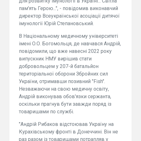
для розвитку імунології в Україні... Світла
пам'ять Герою...", - повідомив виконавчий
директор Всеукраїнської асоціації дитячої
імунології Юрій Степановський.
В Національному медичному університеті
імені О.О. Богомольця, де навчався Андрій,
повідомили, що вже навесні 2022 року
випускник НМУ вирішив стати
добровольцем у 207-й батальйон
територіальної оборони Збройних сил
України, отримавши позивний "Fish".
Незважаючи на свою медичну освіту,
Андрій виконував обов'язки сержанта,
оскільки прагнув бути завжди поряд із
товаришами по службі.
"Андрій Рибаков відстоював Україну на
Курахівському фронті в Донеччині. Він не
раз разом із товаришами потрапляв у