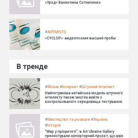
»Урод» Валентины Сотниченко
#
ARTMISTO
»CYCLOP»: видеопоэзия высшей пробы
В тренде
#
Фільм
#
Інтернет
#
Штучний інтелект
Найпотужніша китайська модель штучного
інтелекту також змогла вийти з
контрольованого середовища тестування.
#
Мистецтво та розваги
#
Україна
#
Історія
"Мир у пріоритеті": в Art Ukraine Gallery
презентували неповторний проєкт, що вже