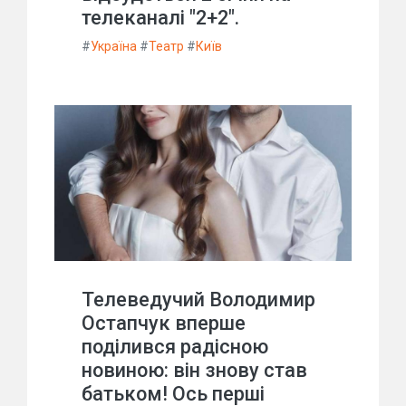
телеканалі "2+2".
#
Україна
#
Театр
#
Київ
Телеведучий Володимир
Остапчук вперше
поділився радісною
новиною: він знову став
батьком! Ось перші