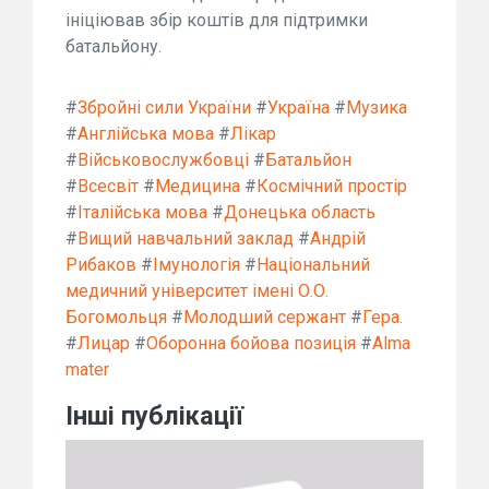
ініціював збір коштів для підтримки
батальйону.
#
Збройні сили України
#
Україна
#
Музика
#
Англійська мова
#
Лікар
#
Військовослужбовці
#
Батальйон
#
Всесвіт
#
Медицина
#
Космічний простір
#
Італійська мова
#
Донецька область
#
Вищий навчальний заклад
#
Андрій
Рибаков
#
Імунологія
#
Національний
медичний університет імені О.О.
Богомольця
#
Молодший сержант
#
Гера.
#
Лицар
#
Оборонна бойова позиція
#
Alma
mater
Інші публікації