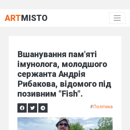
ART
MISTO
Вшанування пам'яті
імунолога, молодшого
сержанта Андрія
Рибакова, відомого під
позивним "Fish".
#
Політика