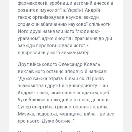
фармакології, зробивши вагомий внесок в
розвиток імунології в Україні. Андрій
також організовував наукові заходи,
сприяючи збагаченню наукової спільноти.
Його друзі називали його "людиною-
ураганом", адже енергія і прагнення до дій
завжди переповнювали його", -
підкреслили у його альма-матер.
Друг військового Олександр Коваль
виклав його останнє інтерв'ю й написав:
"Дуже важка втрата: більш як 20 років
знайомства і дружби з університету. Пан
Андрій - лікар, який пішов солдатом, щоб
бути ближче до людей в окопах, до кінця...
Супер енергійна і різностороння людина.
Музика, подорожі, медицина, війна - це все
про нього. Дуже боляче...".