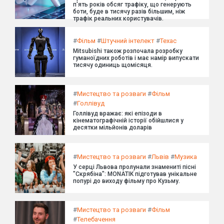
п'ять років обсяг трафіку, що генерують
боти, буде в тисячу разів більшим, ніж
трафік реальних користувачів.
#
Фільм
#
Штучний інтелект
#
Техас
Mitsubishi також розпочала розробку
гуманоїдних роботів і має намір випускати
тисячу одиниць щомісяця.
#
Мистецтво та розваги
#
Фільм
#
Голлівуд
Голлівуд вражає: які епізоди в
кінематографічній історії обійшлися у
десятки мільйонів доларів
#
Мистецтво та розваги
#
Львів
#
Музика
У серці Львова пролунали знамениті пісні
"Скрябіна": MONATIK підготував унікальне
попурі до виходу фільму про Кузьму.
#
Мистецтво та розваги
#
Фільм
#
Телебачення