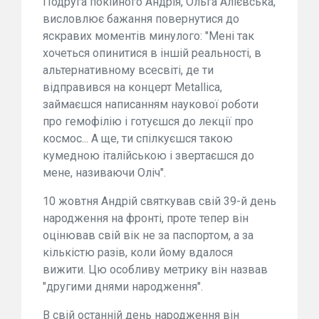
Подруга покійного Андрія, Ольга Алієвська,
висловлює бажання повернутися до
яскравих моментів минулого: "Мені так
хочеться опинитися в іншій реальності, в
альтернативному всесвіті, де ти
відправився на концерт Metallica,
займаєшся написанням наукової роботи
про гемофілію і готуєшся до лекції про
космос... А ще, ти спілкуєшся такою
кумедною італійською і звертаєшся до
мене, називаючи Оліч".
10 жовтня Андрій святкував свій 39-й день
народження на фронті, проте тепер він
оцінював свій вік не за паспортом, а за
кількістю разів, коли йому вдалося
вижити. Цю особливу метрику він назвав
"другими днями народження".
В свій останній день народження він