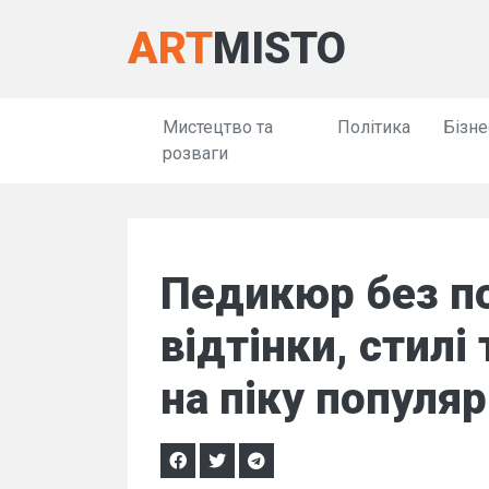
ART
MISTO
Мистецтво та
Політика
Бізне
розваги
Педикюр без по
відтінки, стилі
на піку популяр