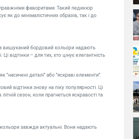
 справжніми фаворитами. Такий педикюр
є як до мінімалістичних образів, так і до
та вишуканий бордовий кольори надають
Ці відтінки – для тих, хто цінує елегантність
 "насичені деталі" або "яскраві елементи".
овий відтінки знову на піку популярності. Ці
літній сезон, коли прагнеться яскравості та
 кольори завжди актуальні. Вони надають