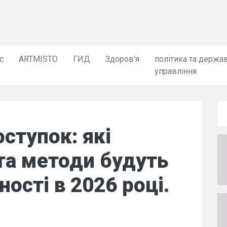
с
ARTMISTO
ГИД
Здоров'я
політика та держа
управління
ступок: які
 та методи будуть
ності в 2026 році.