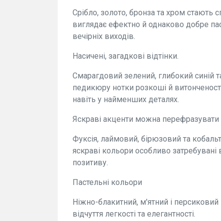
Срібло, золото, бронза та хром стають
виглядає ефектно й однаково добре пасу
вечірніх виходів.
Насичені, загадкові відтінки.
Смарагдовий зелений, глибокий синій 
педикюру нотки розкоші й витонченості. 
навіть у найменших деталях.
Яскраві акценти можна перефразувати як
Фуксія, лаймовий, бірюзовий та кобальт
яскраві кольори особливо затребувані в 
позитиву.
Пастельні кольори
Ніжно-блакитний, м'ятний і персиковий
відчуття легкості та елегантності.