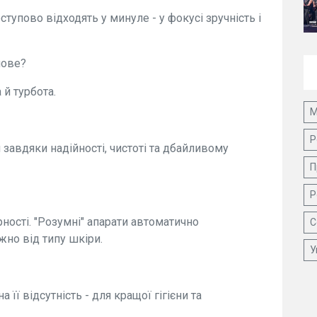
ступово відходять у минуле - у фокусі зручність і
нове?
 й турбота.
М
Р
авдяки надійності, чистоті та дбайливому
П
Р
ності. "Розумні" апарати автоматично
С
жно від типу шкіри.
У
її відсутність - для кращої гігієни та