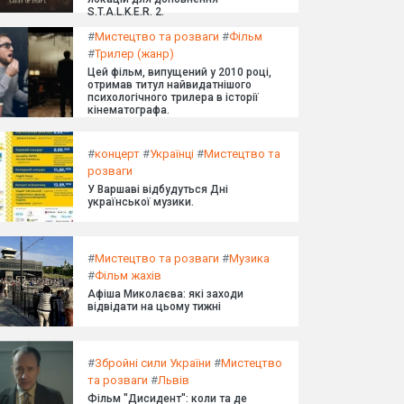
S.T.A.L.K.E.R. 2.
#
Мистецтво та розваги
#
Фільм
#
Трилер (жанр)
Цей фільм, випущений у 2010 році,
отримав титул найвидатнішого
психологічного трилера в історії
кінематографа.
#
концерт
#
Українці
#
Мистецтво та
розваги
У Варшаві відбудуться Дні
української музики.
#
Мистецтво та розваги
#
Музика
#
Фільм жахів
Афіша Миколаєва: які заходи
відвідати на цьому тижні
#
Збройні сили України
#
Мистецтво
та розваги
#
Львів
Фільм "Дисидент": коли та де