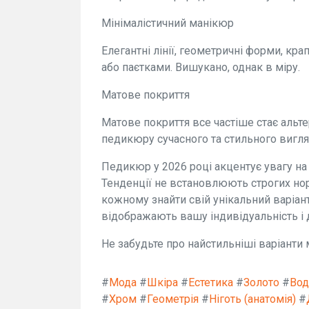
Мінімалістичний манікюр
Елегантні лінії, геометричні форми, кр
або паєтками. Вишукано, однак в міру.
Матове покриття
Матове покриття все частіше стає аль
педикюру сучасного та стильного вигля
Педикюр у 2026 році акцентує увагу на 
Тенденції не встановлюють строгих но
кожному знайти свій унікальний варіант
відображають вашу індивідуальність і
Не забудьте про найстильніші варіанти
#
Мода
#
Шкіра
#
Естетика
#
Золото
#
Вод
#
Хром
#
Геометрія
#
Ніготь (анатомія)
#