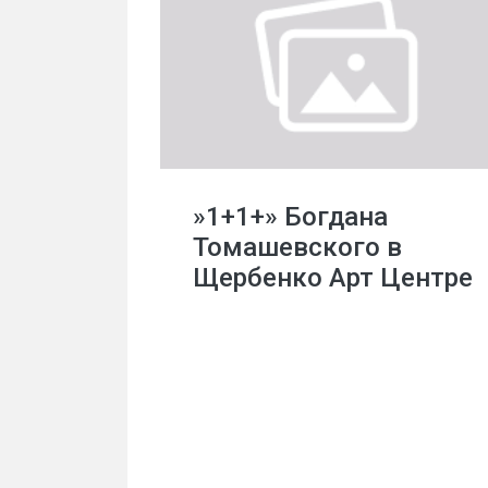
»1+1+» Богдана
Томашевского в
Щербенко Арт Центре