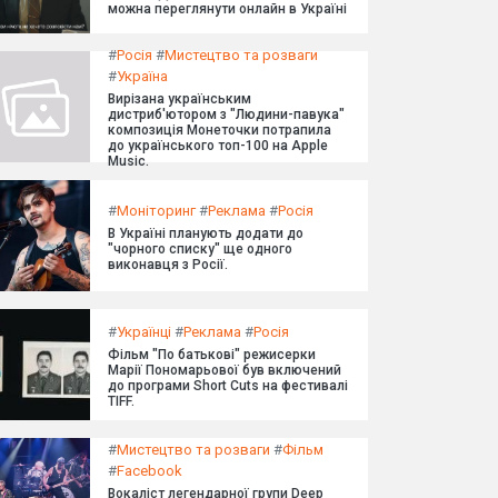
можна переглянути онлайн в Україні
#
Росія
#
Мистецтво та розваги
#
Україна
Вирізана українським
дистриб'ютором з "Людини-павука"
композиція Монеточки потрапила
до українського топ-100 на Apple
Music.
#
Моніторинг
#
Реклама
#
Росія
В Україні планують додати до
"чорного списку" ще одного
виконавця з Росії.
#
Українці
#
Реклама
#
Росія
Фільм "По батькові" режисерки
Марії Пономарьової був включений
до програми Short Cuts на фестивалі
TIFF.
#
Мистецтво та розваги
#
Фільм
#
Facebook
Вокаліст легендарної групи Deep