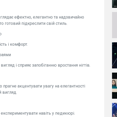
глядає ефектно, елегантно та надзвичайно
хто готовий підкреслити свій стиль.
о
сть і комфорт.
краями
игляд і сприяє запобіганню вростання нігтів.
то прагне акцентувати увагу на елегантності
й вигляд.
ь експериментувати навіть у педикюрі.