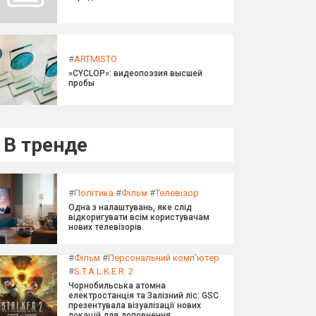
#
ARTMISTO
»CYCLOP»: видеопоэзия высшей
пробы
В тренде
#
Політика
#
Фільм
#
Телевізор
Одна з налаштувань, яке слід
відкоригувати всім користувачам
нових телевізорів.
#
Фільм
#
Персональний комп'ютер
#
S.T.A.L.K.E.R. 2
Чорнобильська атомна
електростанція та Залізний ліс: GSC
презентувала візуалізації нових
локацій для доповнення