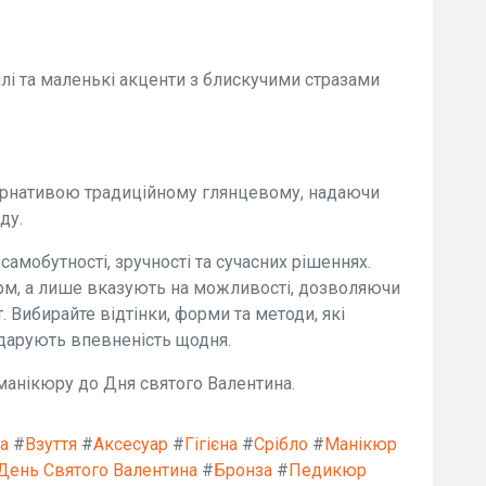
аплі та маленькі акценти з блискучими стразами
тернативою традиційному глянцевому, надаючи
ду.
самобутності, зручності та сучасних рішеннях.
рм, а лише вказують на можливості, дозволяючи
. Вибирайте відтінки, форми та методи, які
 дарують впевненість щодня.
 манікюру до Дня святого Валентина.
а
#
Взуття
#
Аксесуар
#
Гігієна
#
Срібло
#
Манікюр
День Святого Валентина
#
Бронза
#
Педикюр