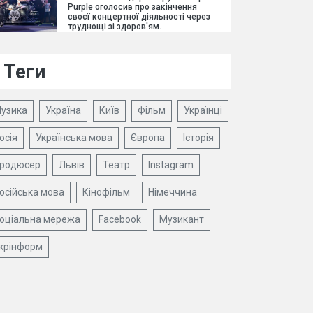
Purple оголосив про закінчення
своєї концертної діяльності через
труднощі зі здоров'ям.
Теги
узика
Україна
Київ
Фільм
Українці
осія
Українська мова
Європа
Історія
родюсер
Львів
Театр
Instagram
осійська мова
Кінофільм
Німеччина
оціальна мережа
Facebook
Музикант
крінформ