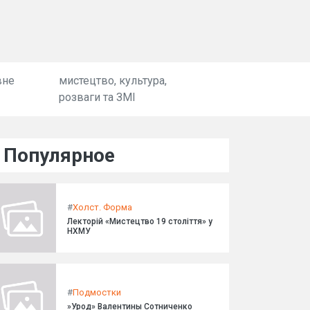
вне
мистецтво, культура,
розваги та ЗМІ
Популярное
#
Холст. Форма
Лекторій «Мистецтво 19 століття» у
НХМУ
#
Подмостки
»Урод» Валентины Сотниченко