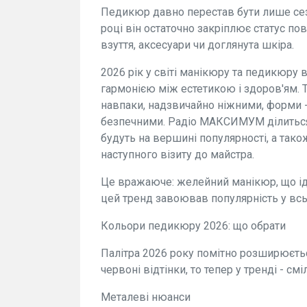
Педикюр давно перестав бути лише се
році він остаточно закріплює статус пов
взуття, аксесуари чи доглянута шкіра.
2026 рік у світі манікюру та педикюру
гармонією між естетикою і здоров'ям. 
навпаки, надзвичайно ніжними, форми - 
безпечними. Радіо МАКСИМУМ ділиться 
будуть на вершині популярності, а тако
наступного візиту до майстра.
Це вражаюче: желейний манікюр, що ід
цей тренд завоював популярність у всь
Кольори педикюру 2026: що обрати
Палітра 2026 року помітно розширюєть
червоні відтінки, то тепер у тренді - смі
Металеві нюанси