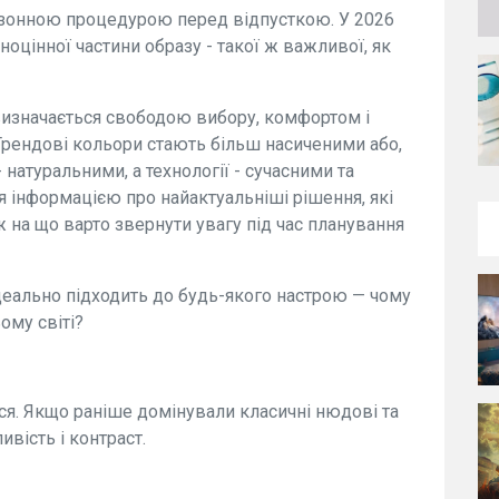
зонною процедурою перед відпусткою. У 2026
ноцінної частини образу - такої ж важливої, як
 визначається свободою вибору, комфортом і
Трендові кольори стають більш насиченими або,
натуральними, а технології - сучасними та
інформацією про найактуальніші рішення, які
ж на що варто звернути увагу під час планування
еально підходить до будь-якого настрою — чому
ому світі?
ся. Якщо раніше домінували класичні нюдові та
ливість і контраст.