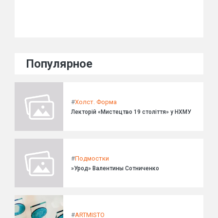
Популярное
#
Холст. Форма
Лекторій «Мистецтво 19 століття» у НХМУ
#
Подмостки
»Урод» Валентины Сотниченко
#
ARTMISTO