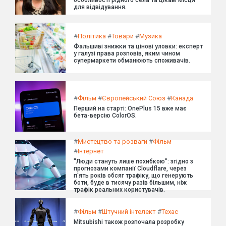
для відвідування.
#
Політика
#
Товари
#
Музика
Фальшиві знижки та цінові уловки: експерт
у галузі права розповів, яким чином
супермаркети обманюють споживачів.
#
Фільм
#
Європейський Союз
#
Канада
Перший на старті: OnePlus 15 вже має
бета-версію ColorOS.
#
Мистецтво та розваги
#
Фільм
#
Інтернет
"Люди стануть лише похибкою": згідно з
прогнозами компанії Cloudflare, через
п'ять років обсяг трафіку, що генерують
боти, буде в тисячу разів більшим, ніж
трафік реальних користувачів.
#
Фільм
#
Штучний інтелект
#
Техас
Mitsubishi також розпочала розробку