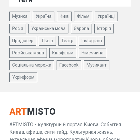
Музика
Україна
Київ
Фільм
Українці
Росія
Українська мова
Європа
Історія
Продюсер
Львів
Театр
Instagram
Російська мова
Кінофільм
Німеччина
Соціальна мережа
Facebook
Музикант
Укрінформ
ART
MISTO
ARTMISTO - культурный портал Киева. События
Киева, афиша, сити-гайд. Культурная жизнь,
актуальная афиша мероприятий Киева, обзоры,