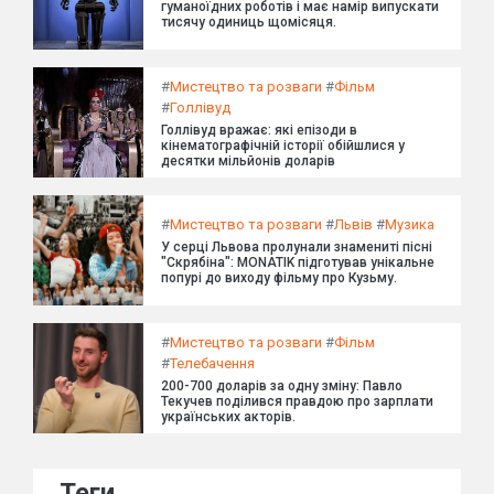
гуманоїдних роботів і має намір випускати
тисячу одиниць щомісяця.
#
Мистецтво та розваги
#
Фільм
#
Голлівуд
Голлівуд вражає: які епізоди в
кінематографічній історії обійшлися у
десятки мільйонів доларів
#
Мистецтво та розваги
#
Львів
#
Музика
У серці Львова пролунали знамениті пісні
"Скрябіна": MONATIK підготував унікальне
попурі до виходу фільму про Кузьму.
#
Мистецтво та розваги
#
Фільм
#
Телебачення
200-700 доларів за одну зміну: Павло
Текучев поділився правдою про зарплати
українських акторів.
Теги