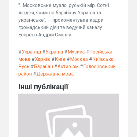
"...Московське музло, руській мір. Сотні
людей, яким по барабану Україна та
українське", -- прокоментував кадри
громадський діяч та ведучий каналу
Еспресо Андрій Смолій.
#
Українці
#
Україна
#
Музика
#
Російська
мова
#
Харків
#
Київ
#
Москва
#
Київська
Русь
#
Барабан
#
Активізм
#
Голосіївський
район
#
Державна мова
Інші публікації