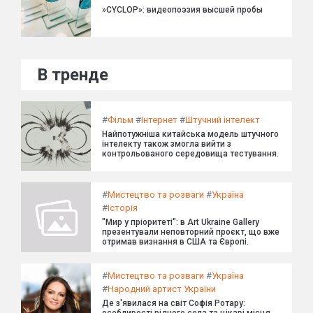
»CYCLOP»: видеопоэзия высшей пробы
В тренде
#
Фільм
#
Інтернет
#
Штучний інтелект
Найпотужніша китайська модель штучного
інтелекту також змогла вийти з
контрольованого середовища тестування.
#
Мистецтво та розваги
#
Україна
#
Історія
"Мир у пріоритеті": в Art Ukraine Gallery
презентували неповторний проєкт, що вже
отримав визнання в США та Європі.
#
Мистецтво та розваги
#
Україна
#
Народний артист України
Де з'явилася на світ Софія Ротару:
особливості рідного села та цікаві місця