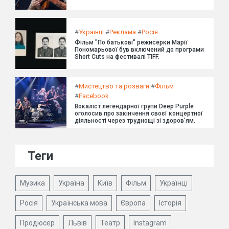
#
Українці
#
Реклама
#
Росія
Фільм "По батькові" режисерки Марії
Пономарьової був включений до програми
Short Cuts на фестивалі TIFF.
#
Мистецтво та розваги
#
Фільм
#
Facebook
Вокаліст легендарної групи Deep Purple
оголосив про закінчення своєї концертної
діяльності через труднощі зі здоров'ям.
Теги
Музика
Україна
Київ
Фільм
Українці
Росія
Українська мова
Європа
Історія
Продюсер
Львів
Театр
Instagram