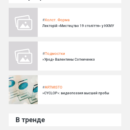
#
Холст. Форма
Лекторій «Мистецтво 19 століття» у НХМУ
#
Подмостки
»Урод» Валентины Сотниченко
#
ARTMISTO
»CYCLOP»: видеопоэзия высшей пробы
В тренде