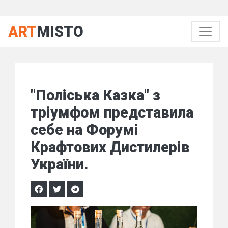
ART
MISTO
"Поліська Казка" з
тріумфом представила
себе на Форумі
Крафтових Дистилерів
України.