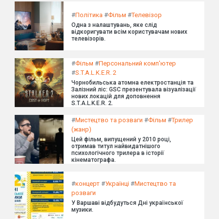
#
Політика
#
Фільм
#
Телевізор
Одна з налаштувань, яке слід
відкоригувати всім користувачам нових
телевізорів.
#
Фільм
#
Персональний комп'ютер
#
S.T.A.L.K.E.R. 2
Чорнобильська атомна електростанція та
Залізний ліс: GSC презентувала візуалізації
нових локацій для доповнення
S.T.A.L.K.E.R. 2.
#
Мистецтво та розваги
#
Фільм
#
Трилер
(жанр)
Цей фільм, випущений у 2010 році,
отримав титул найвидатнішого
психологічного трилера в історії
кінематографа.
#
концерт
#
Українці
#
Мистецтво та
розваги
У Варшаві відбудуться Дні української
музики.