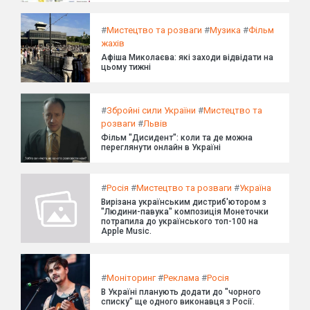
#
Мистецтво та розваги
#
Музика
#
Фільм
жахів
Афіша Миколаєва: які заходи відвідати на
цьому тижні
#
Збройні сили України
#
Мистецтво та
розваги
#
Львів
Фільм "Дисидент": коли та де можна
переглянути онлайн в Україні
#
Росія
#
Мистецтво та розваги
#
Україна
Вирізана українським дистриб'ютором з
"Людини-павука" композиція Монеточки
потрапила до українського топ-100 на
Apple Music.
#
Моніторинг
#
Реклама
#
Росія
В Україні планують додати до "чорного
списку" ще одного виконавця з Росії.