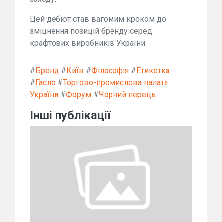
Цей дебют став вагомим кроком до
зміцнення позицій бренду серед
крафтових виробників України.
#
Бренд
#
Київ
#
Філософія
#
Етикетка
#
Гасло
#
Торгово-промислова палата
України
#
Форум
#
Чорний перець
Інші публікації