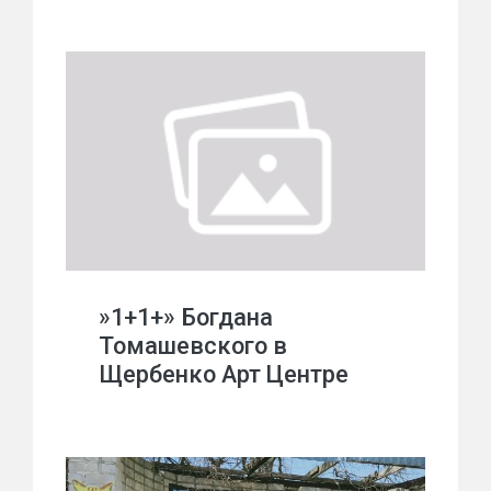
»1+1+» Богдана
Томашевского в
Щербенко Арт Центре