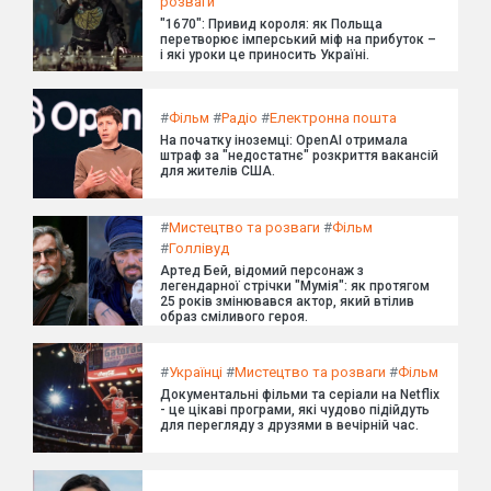
розваги
"1670": Привид короля: як Польща
перетворює імперський міф на прибуток –
і які уроки це приносить Україні.
#
Фільм
#
Радіо
#
Електронна пошта
На початку іноземці: OpenAI отримала
штраф за "недостатнє" розкриття вакансій
для жителів США.
#
Мистецтво та розваги
#
Фільм
#
Голлівуд
Артед Бей, відомий персонаж з
легендарної стрічки "Мумія": як протягом
25 років змінювався актор, який втілив
образ сміливого героя.
#
Українці
#
Мистецтво та розваги
#
Фільм
Документальні фільми та серіали на Netflix
- це цікаві програми, які чудово підійдуть
для перегляду з друзями в вечірній час.