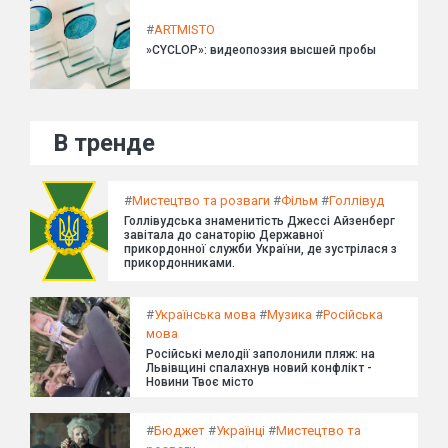
#
ARTMISTO
»CYCLOP»: видеопоэзия высшей пробы
В тренде
#
Мистецтво та розваги
#
Фільм
#
Голлівуд
Голлівудська знаменитість Джессі Айзенберг
завітала до санаторію Державної
прикордонної служби України, де зустрілася з
прикордонниками.
#
Українська мова
#
Музика
#
Російська
мова
Російські мелодії заполонили пляж: на
Львівщині спалахнув новий конфлікт -
Новини Твоє місто
#
Бюджет
#
Українці
#
Мистецтво та