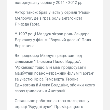
повернувся у серіал у 2011 - 2012 рр.
Актор також брав участь у серіалі "Район
Мелроуз", де зіграв роль антагоніста
Річарда Гарта.
У 1997 році Малдун зіграв роль Зандера
Баркалоу у фільмі "Зоряний десант" Пола
Верговена.
Як продюсер Малдун працював над
фільмами "Племена Палос Вердес",
"Арканзас" тощо. Він мав продюсувати
майбутній повнометражний фільм "Тарган"
за участю Кріса Гемсворта, Терона
Еджертона й Алека Болдвіна, зйомки якого
зараз тривають в Австралії.
Останньою роботою актора стала роль у
стрічці "Брудні руки". Прем'єра цього