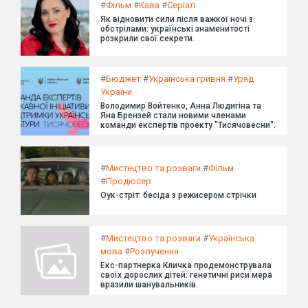
#
Фільм
#
Кава
#
Серіал
Як відновити сили після важкої ночі з
обстрілами: українські знаменитості
розкрили свої секрети.
#
Бюджет
#
Українська гривня
#
Уряд
України
Володимир Войтенко, Анна Людигіна та
Яна Брензей стали новими членами
команди експертів проекту "Тисячовесни".
#
Мистецтво та розваги
#
Фільм
#
Продюсер
Оук-стріт: бесіда з режисером стрічки
#
Мистецтво та розваги
#
Українська
мова
#
Розлучення
Екс-партнерка Кличка продемонструвала
своїх дорослих дітей: генетичні риси мера
вразили шанувальників.