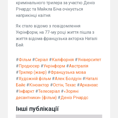
кримінального трилера за участю Деніз
Річардс та Майкла Біча очікується
наприкінці квітня.
Як стало відомо з повідомлення
Укрінформ, на 77-му році життя пішла з
життя відома французька акторка Наталі
Бай.
#
Фільм
#
Серіал
#
Каліфорнія
#
Університет
#
Продюсер
#
Укрінформ
#
Австралія
#
Трилер (жанр)
#
Французька мова
#
Художній фільм
#
Алек Болдуін
#
Наталі
Байє
#
Кіноактор
#
Остін, Техас
#
Арканзас
#
Інфаркт
#
Телесеріал
#
«Зоряні
десантники» (фільм)
#
Деніз Річардс
Інші публікації