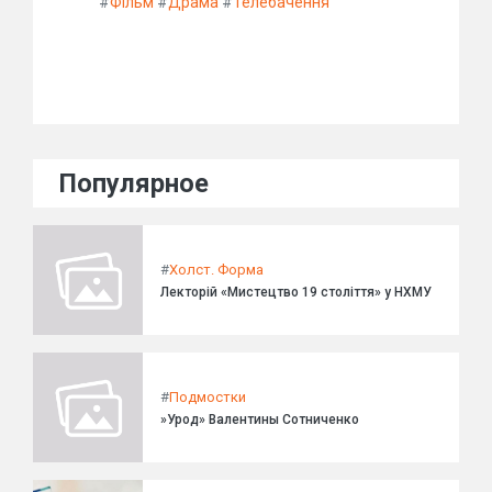
#
Фільм
#
Драма
#
Телебачення
Популярное
#
Холст. Форма
Лекторій «Мистецтво 19 століття» у НХМУ
#
Подмостки
»Урод» Валентины Сотниченко