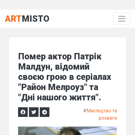
ART
MISTO
Помер актор Патрік
Малдун, відомий
своєю грою в серіалах
"Район Мелроуз" та
"Дні нашого життя".
#
Мистецтво та
розваги