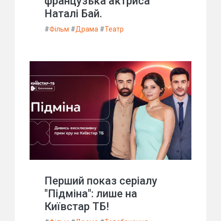
французька актриса
Наталі Бай.
#
Фільм
#
Драма
#
Театр
Перший показ серіалу
"Підміна": лише на
Київстар ТБ!