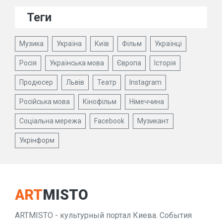
Теги
Музика
Україна
Київ
Фільм
Українці
Росія
Українська мова
Європа
Історія
Продюсер
Львів
Театр
Instagram
Російська мова
Кінофільм
Німеччина
Соціальна мережа
Facebook
Музикант
Укрінформ
ART
MISTO
ARTMISTO - культурный портал Киева. События