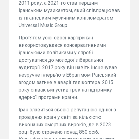
2011 року, а 2021-го став першим
іранським музикантом, який співпрацював
із гігантським музичним конгломератом
Universal Music Group.
Протягом усієї своєї кар'єри він
використовувався консервативними
іранськими політиками у спробі
достукатися до молодої ліберальної
аудиторії. 2017 року він навіть інсценував
незручне інтерв'ю з Ебрагімом Раїсі, який
згодом загине в аварії гелікоптера. 2015
року співак випустив трек на підтримку
ядерної програми країни.
Іран славиться своєю репутацією однієї з
провідних країн у світі за кількістю
виконаних смертних вироків, де в 2023
році було страчено понад 850 осіб.