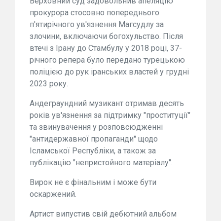
Верховний суд задовольнив апеляцію
прокурора стосовно попереднього
п'ятирічного ув'язнення Магсудлу за
злочини, включаючи богохульство. Після
втечі з Ірану до Стамбулу у 2018 році, 37-
річного репера було передано турецькою
поліцією до рук іранських властей у грудні
2023 року.
Андеграундний музикант отримав десять
років ув'язнення за підтримку "проституції"
та звинувачення у розповсюдженні
"антидержавної пропаганди" щодо
Ісламської Республіки, а також за
публікацію "непристойного матеріалу".
Вирок не є фінальним і може бути
оскаржений.
Артист випустив свій дебютний альбом