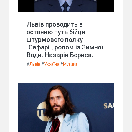
Львів проводить в
останню путь бійця
штурмового полку
"Сафарі", родом із Зимної
Води, Назарія Бориса.
#
Львів
#
Україна
#
Музика