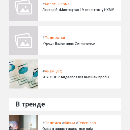
#
Холст. Форма
Лекторій «Мистецтво 19 століття» у НХМУ
#
Подмостки
»Урод» Валентины Сотниченко
#
ARTMISTO
»CYCLOP»: видеопоэзия высшей пробы
В тренде
#
Політика
#
Фільм
#
Телевізор
Одна з налаштувань, яке слід