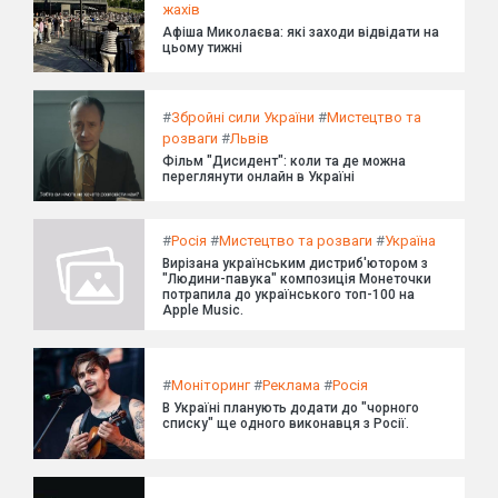
жахів
Афіша Миколаєва: які заходи відвідати на
цьому тижні
#
Збройні сили України
#
Мистецтво та
розваги
#
Львів
Фільм "Дисидент": коли та де можна
переглянути онлайн в Україні
#
Росія
#
Мистецтво та розваги
#
Україна
Вирізана українським дистриб'ютором з
"Людини-павука" композиція Монеточки
потрапила до українського топ-100 на
Apple Music.
#
Моніторинг
#
Реклама
#
Росія
В Україні планують додати до "чорного
списку" ще одного виконавця з Росії.