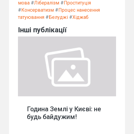
мова
#
Лібералізм
#
Проституція
#
Консерватизм
#
Процес нанесення
татуювання
#
Белуджі
#
Хіджаб
Інші публікації
Година Землі у Києві: не
будь байдужим!