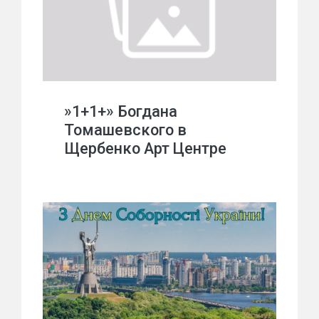
»1+1+» Богдана
Томашевского в
Щербенко Арт Центре