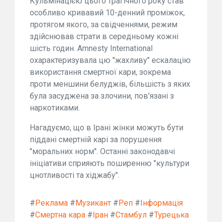
Кульмінацією цього трагічного року став
особливо кривавий 10-денний проміжок,
протягом якого, за свідченнями, режим
здійснював страти в середньому кожні
шість годин. Amnesty International
охарактеризувала цю "жахливу" ескалацію
використання смертної кари, зокрема
проти меншини белуджів, більшість з яких
була засуджена за злочини, пов'язані з
наркотиками.
Нагадуємо, що в Ірані жінки можуть бути
піддані смертній карі за порушення
"моральних норм". Останні законодавчі
ініціативи сприяють поширенню "культури
цнотливості та хіджабу".
#
Реклама
#
Музикант
#
Реп
#
Інформація
#
Смертна кара
#
Іран
#
Стамбул
#
Турецька