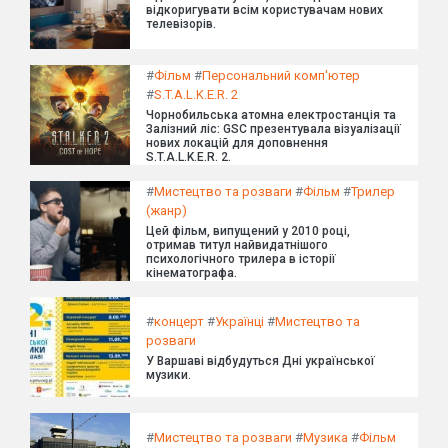
відкоригувати всім користувачам нових
телевізорів.
#
Фільм
#
Персональний комп'ютер
#
S.T.A.L.K.E.R. 2
Чорнобильська атомна електростанція та
Залізний ліс: GSC презентувала візуалізації
нових локацій для доповнення
S.T.A.L.K.E.R. 2.
#
Мистецтво та розваги
#
Фільм
#
Трилер
(жанр)
Цей фільм, випущений у 2010 році,
отримав титул найвидатнішого
психологічного трилера в історії
кінематографа.
#
концерт
#
Українці
#
Мистецтво та
розваги
У Варшаві відбудуться Дні української
музики.
#
Мистецтво та розваги
#
Музика
#
Фільм