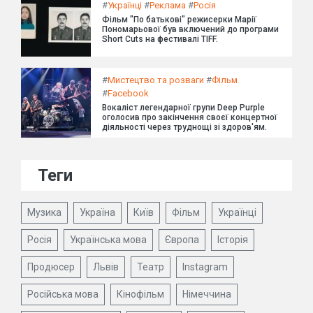
#
Українці
#
Реклама
#
Росія
Фільм "По батькові" режисерки Марії
Пономарьової був включений до програми
Short Cuts на фестивалі TIFF.
#
Мистецтво та розваги
#
Фільм
#
Facebook
Вокаліст легендарної групи Deep Purple
оголосив про закінчення своєї концертної
діяльності через труднощі зі здоров'ям.
Теги
Музика
Україна
Київ
Фільм
Українці
Росія
Українська мова
Європа
Історія
Продюсер
Львів
Театр
Instagram
Російська мова
Кінофільм
Німеччина