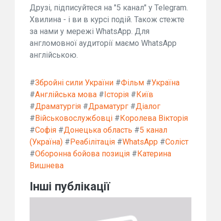
Друзі, підписуйтеся на "5 канал" у Telegram.
Хвилина - і ви в курсі подій. Також стежте
за нами у мережі WhatsApp. Для
англомовної аудиторії маємо WhatsApp
англійською.
#
Збройні сили України
#
Фільм
#
Україна
#
Англійська мова
#
Історія
#
Київ
#
Драматургія
#
Драматург
#
Діалог
#
Військовослужбовці
#
Королева Вікторія
#
Софія
#
Донецька область
#
5 канал
(Україна)
#
Реабілітація
#
WhatsApp
#
Соліст
#
Оборонна бойова позиція
#
Катерина
Вишнева
Інші публікації