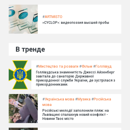
#
ARTMISTO
»CYCLOP»: видеопоэзия высшей пробы
В тренде
#
Мистецтво та розваги
#
Фільм
#
Голлівуд
Голлівудська знаменитість Джессі Айзенберг
завітала до санаторію Державної
прикордонної служби України, де зустрілася з
прикордонниками.
#
Українська мова
#
Музика
#
Російська
мова
Російські мелодії заполонили пляж: на
Львівщині спалахнув новий конфлікт -
Новини Твоє місто