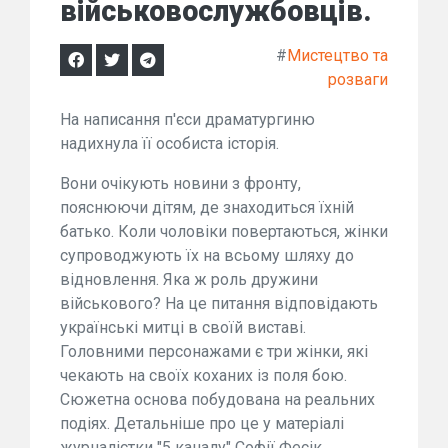
військовослужбовців.
#
Мистецтво та
розваги
На написання п'єси драматургиню
надихнула її особиста історія.
Вони очікують новини з фронту,
пояснюючи дітям, де знаходиться їхній
батько. Коли чоловіки повертаються, жінки
супроводжують їх на всьому шляху до
відновлення. Яка ж роль дружини
військового? На це питання відповідають
українські митці в своїй виставі.
Головними персонажами є три жінки, які
чекають на своїх коханих із поля бою.
Сюжетна основа побудована на реальних
подіях. Детальніше про це у матеріалі
журналістки "5 каналу" Софії Фесік.