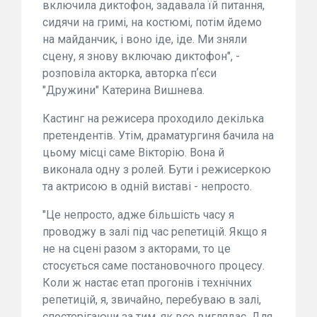
включила диктофон, задавала їй питання,
сидячи на гримі, на костюмі, потім йдемо
на майданчик, і воно іде, іде. Ми зняли
сцену, я знову включаю диктофон", -
розповіла акторка, авторка пʼєси
"Дружини" Катерина Вишнева.
Кастинг на режисера проходило декілька
претендентів. Утім, драматургиня бачила на
цьому місці саме Вікторію. Вона й
виконала одну з ролей. Бути і режисеркою
та актрисою в одній виставі - непросто.
"Це непросто, адже більшість часу я
проводжу в залі під час репетицій. Якщо я
не на сцені разом з акторами, то це
стосується саме постановочного процесу.
Коли ж настає етап прогонів і технічних
репетицій, я, звичайно, перебуваю в залі,
спостерігаючи за тим, як все виглядає. Для