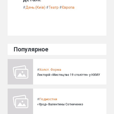
#
День (Київ)
#
Театр
#
Європа
Популярное
#
Холст. Форма
Лекторій «Мистецтво 19 століття» у НХМУ
#
Подмостки
»Урод» Валентины Сотниченко