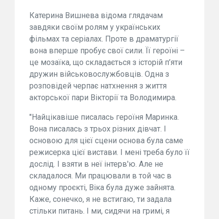
Катерина Вишнева відома глядачам
завдяки своїм ролям у українських
фільмах та серіалах. Проте в драматургії
вона вперше пробує свої сили. Її героїні –
це мозаїка, що складається з історій п’яти
дружин військовослужбовців. Одна з
розповідей черпає натхнення з життя
акторської пари Вікторії та Володимира.
"Найцікавіше писалась героїня Маринка.
Вона писалась з трьох різних дівчат. І
основою для цієї сцени основа була саме
режисерка цієї вистави. І мені треба було її
дослід. І взяти в неї інтерв'ю. Але не
складалося. Ми працювали в той час в
одному проєкті, Віка була дуже зайнята.
Каже, сонечко, я не встигаю, ти задала
стільки питань. І ми, сидячи на гримі, я