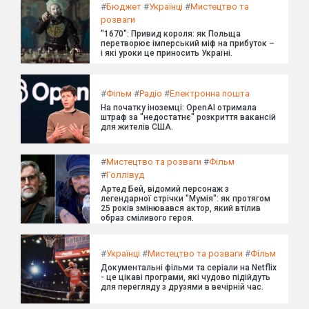
#
Бюджет
#
Українці
#
Мистецтво та
розваги
"1670": Привид короля: як Польща
перетворює імперський міф на прибуток –
і які уроки це приносить Україні.
#
Фільм
#
Радіо
#
Електронна пошта
На початку іноземці: OpenAI отримала
штраф за "недостатнє" розкриття вакансій
для жителів США.
#
Мистецтво та розваги
#
Фільм
#
Голлівуд
Артед Бей, відомий персонаж з
легендарної стрічки "Мумія": як протягом
25 років змінювався актор, який втілив
образ сміливого героя.
#
Українці
#
Мистецтво та розваги
#
Фільм
Документальні фільми та серіали на Netflix
- це цікаві програми, які чудово підійдуть
для перегляду з друзями в вечірній час.