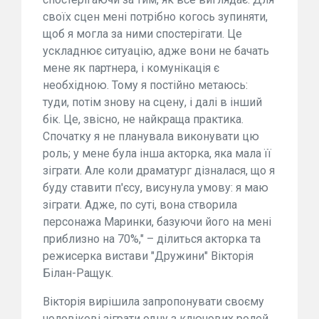
своїх сцен мені потрібно когось зупиняти,
щоб я могла за ними спостерігати. Це
ускладнює ситуацію, адже вони не бачать
мене як партнера, і комунікація є
необхідною. Тому я постійно метаюсь:
туди, потім знову на сцену, і далі в інший
бік. Це, звісно, не найкраща практика.
Спочатку я не планувала виконувати цю
роль; у мене була інша акторка, яка мала її
зіграти. Але коли драматург дізналася, що я
буду ставити п'єсу, висунула умову: я маю
зіграти. Адже, по суті, вона створила
персонажа Маринки, базуючи його на мені
приблизно на 70%," – ділиться акторка та
режисерка вистави "Дружини" Вікторія
Білан-Ращук.
Вікторія вирішила запропонувати своєму
чоловікові зіграти одну з ключових ролей