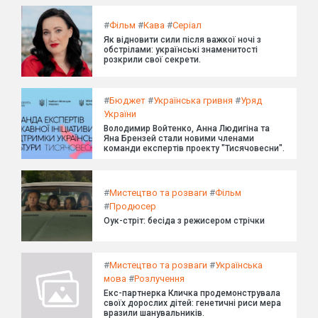
#
Фільм
#
Кава
#
Серіал
Як відновити сили після важкої ночі з
обстрілами: українські знаменитості
розкрили свої секрети.
#
Бюджет
#
Українська гривня
#
Уряд
України
Володимир Войтенко, Анна Людигіна та
Яна Брензей стали новими членами
команди експертів проекту "Тисячовесни".
#
Мистецтво та розваги
#
Фільм
#
Продюсер
Оук-стріт: бесіда з режисером стрічки
#
Мистецтво та розваги
#
Українська
мова
#
Розлучення
Екс-партнерка Кличка продемонструвала
своїх дорослих дітей: генетичні риси мера
вразили шанувальників.