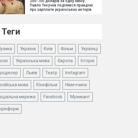
200-700 доларів за одну зміну:
Павло Текучев поділився правдою
про зарплати українських акторів.
Теги
узика
Україна
Київ
Фільм
Українці
осія
Українська мова
Європа
Історія
родюсер
Львів
Театр
Instagram
осійська мова
Кінофільм
Німеччина
оціальна мережа
Facebook
Музикант
крінформ