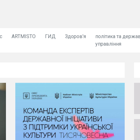
с
ARTMISTO
ГИД
Здоров'я
політика та держа
управління