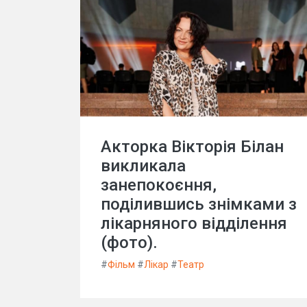
Акторка Вікторія Білан
викликала
занепокоєння,
поділившись знімками з
лікарняного відділення
(фото).
#
Фільм
#
Лікар
#
Театр