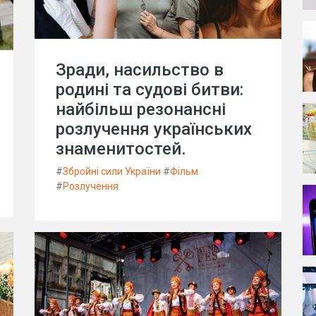
Зради, насильство в
родині та судові битви:
найбільш резонансні
розлучення українських
знаменитостей.
#
Збройні сили України
#
Фільм
#
Розлучення