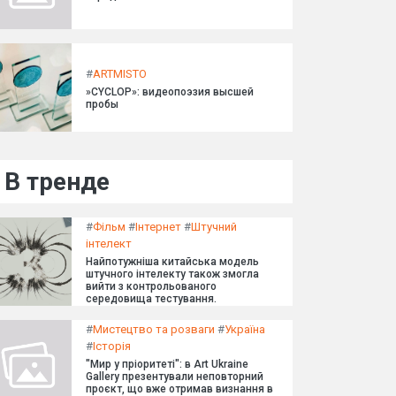
#
ARTMISTO
»CYCLOP»: видеопоэзия высшей
пробы
В тренде
#
Фільм
#
Інтернет
#
Штучний
інтелект
Найпотужніша китайська модель
штучного інтелекту також змогла
вийти з контрольованого
середовища тестування.
#
Мистецтво та розваги
#
Україна
#
Історія
"Мир у пріоритеті": в Art Ukraine
Gallery презентували неповторний
проєкт, що вже отримав визнання в