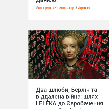
#
концерт
#
Композитор
#
Україна
Два шлюби, Берлін та
віддалена війна: шлях
LELÉKA до Євробачення