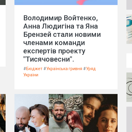
Володимир Войтенко,
Анна Людигіна та Яна
Брензей стали новими
членами команди
експертів проекту
"Тисячовесни".
#
Бюджет
#
Українська гривня
#
Уряд
України