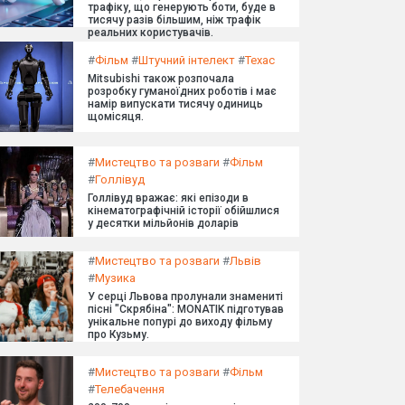
трафіку, що генерують боти, буде в
тисячу разів більшим, ніж трафік
реальних користувачів.
#
Фільм
#
Штучний інтелект
#
Техас
Mitsubishi також розпочала
розробку гуманоїдних роботів і має
намір випускати тисячу одиниць
щомісяця.
#
Мистецтво та розваги
#
Фільм
#
Голлівуд
Голлівуд вражає: які епізоди в
кінематографічній історії обійшлися
у десятки мільйонів доларів
#
Мистецтво та розваги
#
Львів
#
Музика
У серці Львова пролунали знамениті
пісні "Скрябіна": MONATIK підготував
унікальне попурі до виходу фільму
про Кузьму.
#
Мистецтво та розваги
#
Фільм
#
Телебачення