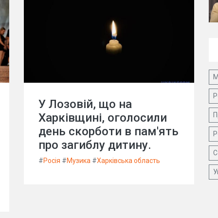
М
Р
У Лозовій, що на
Харківщині, оголосили
П
день скорботи в пам'ять
Р
про загиблу дитину.
С
#
Росія
#
Музика
#
Харківська область
У