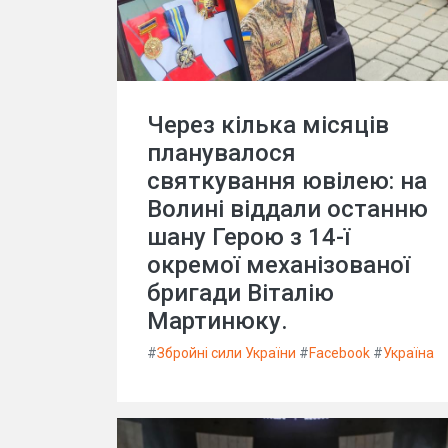
Через кілька місяців
планувалося
святкування ювілею: на
Волині віддали останню
шану Герою з 14-ї
окремої механізованої
бригади Віталію
Мартинюку.
#
Збройні сили України
#
Facebook
#
Україна