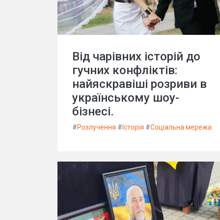
Від чарівних історій до
гучних конфліктів:
найяскравіші розриви в
українському шоу-
бізнесі.
#
Розлучення
#
Історія
#
Соціальна мережа