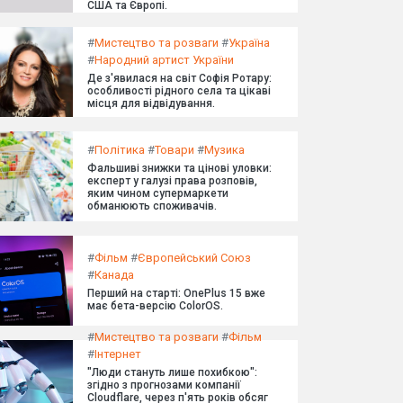
США та Європі.
#
Мистецтво та розваги
#
Україна
#
Народний артист України
Де з'явилася на світ Софія Ротару:
особливості рідного села та цікаві
місця для відвідування.
#
Політика
#
Товари
#
Музика
Фальшиві знижки та цінові уловки:
експерт у галузі права розповів,
яким чином супермаркети
обманюють споживачів.
#
Фільм
#
Європейський Союз
#
Канада
Перший на старті: OnePlus 15 вже
має бета-версію ColorOS.
#
Мистецтво та розваги
#
Фільм
#
Інтернет
"Люди стануть лише похибкою":
згідно з прогнозами компанії
Cloudflare, через п'ять років обсяг