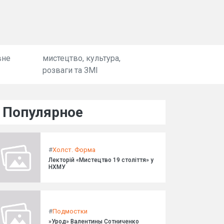
вне
мистецтво, культура,
розваги та ЗМІ
Популярное
#
Холст. Форма
Лекторій «Мистецтво 19 століття» у
НХМУ
#
Подмостки
»Урод» Валентины Сотниченко