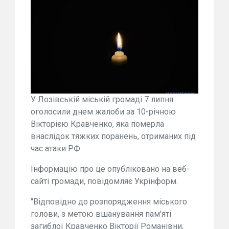
У Лозівській міській громаді 7 липня
оголосили днем жалоби за 10-річною
Вікторією Кравченко, яка померла
внаслідок тяжких поранень, отриманих під
час атаки РФ.
Інформацію про це опубліковано на веб-
сайті громади, повідомляє Укрінформ.
"Відповідно до розпорядження міського
голови, з метою вшанування пам'яті
загиблої Кравченко Вікторії Романівни,