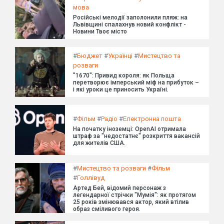
мова
Російські мелодії заполонили пляж: на
Львівщині спалахнув новий конфлікт -
Новини Твоє місто
#
Бюджет
#
Українці
#
Мистецтво та
розваги
"1670": Привид короля: як Польща
перетворює імперський міф на прибуток –
і які уроки це приносить Україні.
#
Фільм
#
Радіо
#
Електронна пошта
На початку іноземці: OpenAI отримала
штраф за "недостатнє" розкриття вакансій
для жителів США.
#
Мистецтво та розваги
#
Фільм
#
Голлівуд
Артед Бей, відомий персонаж з
легендарної стрічки "Мумія": як протягом
25 років змінювався актор, який втілив
образ сміливого героя.