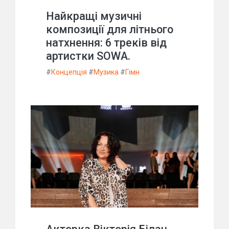
Найкращі музичні
композиції для літнього
натхнення: 6 треків від
артистки SOWA.
#
Концепція
#
Музика
#
Гімн