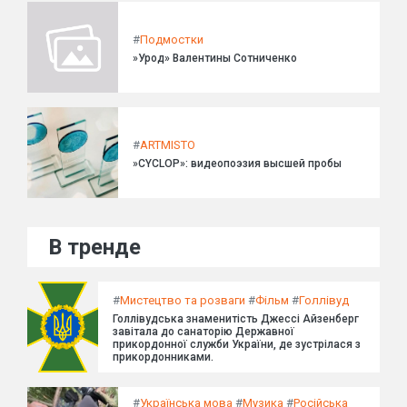
#
Подмостки
»Урод» Валентины Сотниченко
#
ARTMISTO
»CYCLOP»: видеопоэзия высшей пробы
В тренде
#
Мистецтво та розваги
#
Фільм
#
Голлівуд
Голлівудська знаменитість Джессі Айзенберг
завітала до санаторію Державної
прикордонної служби України, де зустрілася з
прикордонниками.
#
Українська мова
#
Музика
#
Російська