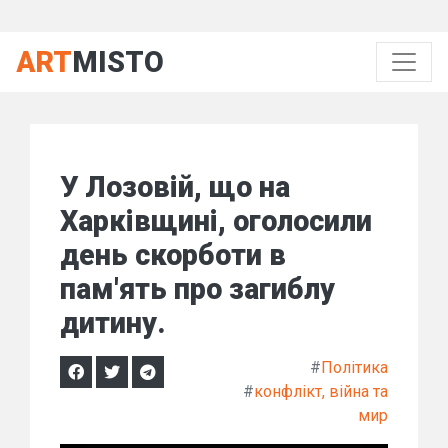
ART
MISTO
У Лозовій, що на
Харківщині, оголосили
день скорботи в
пам'ять про загиблу
дитину.
#
Політика
#
конфлікт, війна та
мир