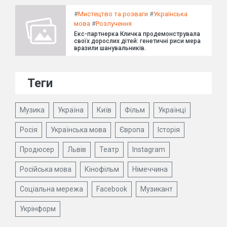
#
Мистецтво та розваги
#
Українська
мова
#
Розлучення
Екс-партнерка Кличка продемонструвала
своїх дорослих дітей: генетичні риси мера
вразили шанувальників.
Теги
Музика
Україна
Київ
Фільм
Українці
Росія
Українська мова
Європа
Історія
Продюсер
Львів
Театр
Instagram
Російська мова
Кінофільм
Німеччина
Соціальна мережа
Facebook
Музикант
Укрінформ