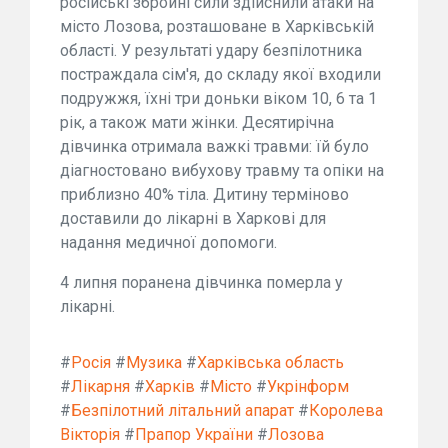
російські збройні сили здійснили атаки на
місто Лозова, розташоване в Харківській
області. У результаті удару безпілотника
постраждала сім'я, до складу якої входили
подружжя, їхні три доньки віком 10, 6 та 1
рік, а також мати жінки. Десятирічна
дівчинка отримала важкі травми: їй було
діагностовано вибухову травму та опіки на
приблизно 40% тіла. Дитину терміново
доставили до лікарні в Харкові для
надання медичної допомоги.
4 липня поранена дівчинка померла у
лікарні.
#
Росія
#
Музика
#
Харківська область
#
Лікарня
#
Харків
#
Місто
#
Укрінформ
#
Безпілотний літальний апарат
#
Королева
Вікторія
#
Прапор України
#
Лозова