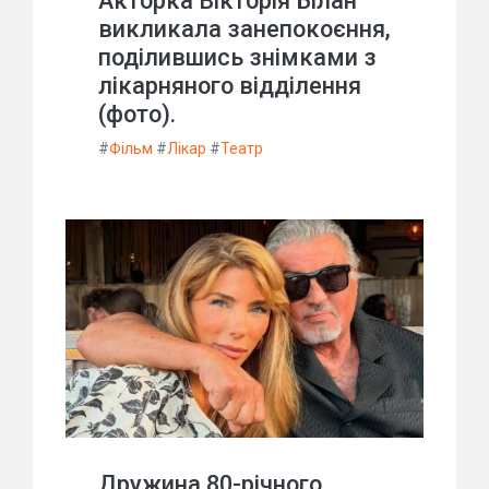
Акторка Вікторія Білан
викликала занепокоєння,
поділившись знімками з
лікарняного відділення
(фото).
#
Фільм
#
Лікар
#
Театр
Дружина 80-річного