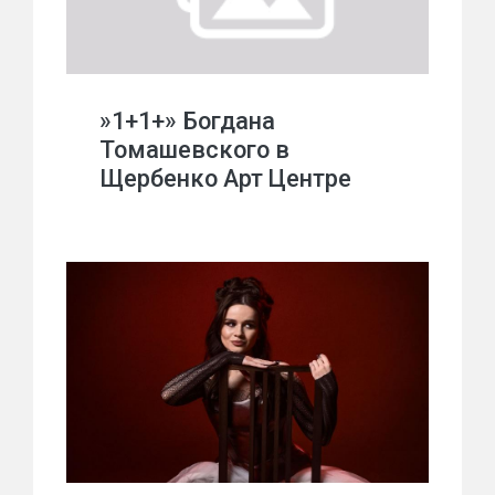
»1+1+» Богдана
Томашевского в
Щербенко Арт Центре