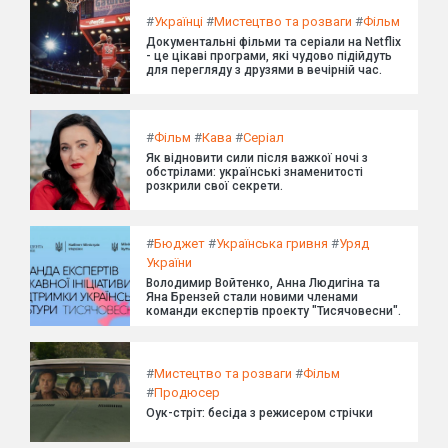
#
Українці
#
Мистецтво та розваги
#
Фільм
Документальні фільми та серіали на Netflix
- це цікаві програми, які чудово підійдуть
для перегляду з друзями в вечірній час.
#
Фільм
#
Кава
#
Серіал
Як відновити сили після важкої ночі з
обстрілами: українські знаменитості
розкрили свої секрети.
#
Бюджет
#
Українська гривня
#
Уряд
України
Володимир Войтенко, Анна Людигіна та
Яна Брензей стали новими членами
команди експертів проекту "Тисячовесни".
#
Мистецтво та розваги
#
Фільм
#
Продюсер
Оук-стріт: бесіда з режисером стрічки