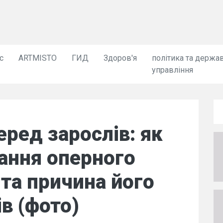
с
ARTMISTO
ГИД
Здоров'я
політика та держа
управління
еред зарослів: як
ання оперного
та причина його
ів (фото)