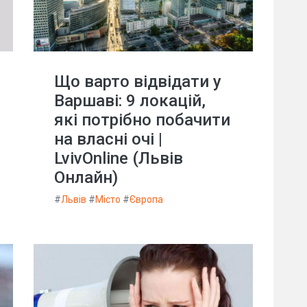
Що варто відвідати у
Варшаві: 9 локацій,
які потрібно побачити
на власні очі |
LvivOnline (Львів
Онлайн)
#
Львів
#
Місто
#
Європа