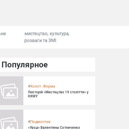
вне
мистецтво, культура,
розваги та ЗМІ
Популярное
#
Холст. Форма
Лекторій «Мистецтво 19 століття» у
НХМУ
#
Подмостки
»Урод» Валентины Сотниченко