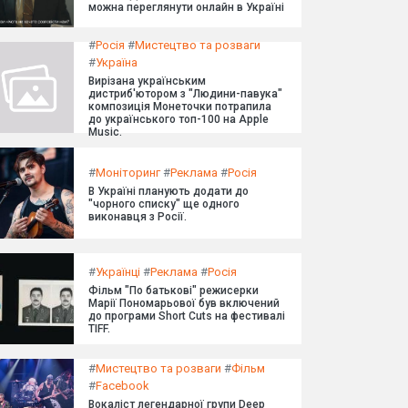
можна переглянути онлайн в Україні
#
Росія
#
Мистецтво та розваги
#
Україна
Вирізана українським
дистриб'ютором з "Людини-павука"
композиція Монеточки потрапила
до українського топ-100 на Apple
Music.
#
Моніторинг
#
Реклама
#
Росія
В Україні планують додати до
"чорного списку" ще одного
виконавця з Росії.
#
Українці
#
Реклама
#
Росія
Фільм "По батькові" режисерки
Марії Пономарьової був включений
до програми Short Cuts на фестивалі
TIFF.
#
Мистецтво та розваги
#
Фільм
#
Facebook
Вокаліст легендарної групи Deep