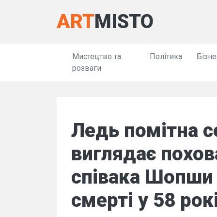
ART
MISTO
Мистецтво та
Політика
Бізне
розваги
Ледь помітна с
виглядає похов
співака Шопши 
смерті у 58 рок