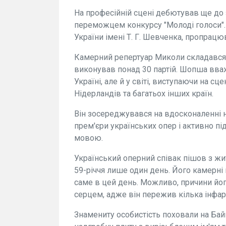
На професійній сцені дебютував ще до 
переможцем конкурсу "Молоді голоси". 
України імені Т. Г. Шевченка, пропрац
Камерний репертуар Миколи складався з
виконував понад 30 партій. Шопша вва
Україні, але й у світі, виступаючи на сц
Нідерландів та багатьох інших країн.
Він зосереджувався на вдосконаленні н
прем'єри українських опер і активно п
мовою.
Український оперний співак пішов з жи
59-річчя лише один день. Його камерні
саме в цей день. Можливо, причини йог
серцем, адже він пережив кілька інфар
Знамениту особистість поховали на Ба