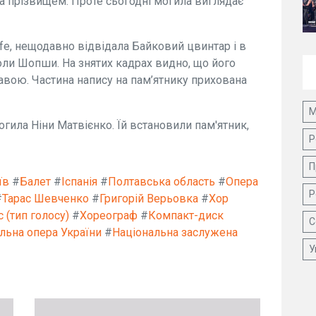
та прізвищем. Проте сьогодні могила виглядає
ife, нещодавно відвідала Байковий цвинтар і в
ли Шопши. На знятих кадрах видно, що його
равою. Частина напису на пам’ятнику прихована
М
огила Ніни Матвієнко. Їй встановили пам'ятник,
Р
П
їв
#
Балет
#
Іспанія
#
Полтавська область
#
Опера
Р
#
Тарас Шевченко
#
Григорій Верьовка
#
Хор
с (тип голосу)
#
Хореограф
#
Компакт-диск
С
льна опера України
#
Національна заслужена
У