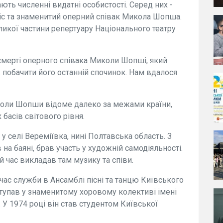
ть численні видатні особистості. Серед них -
іс та знаменитий оперний співак Микола Шопша.
икої частини репертуару Національного театру
смерті оперного співака Миколи Шопші, який
ож побачити його останній спочинок. Нам вдалося
иколи Шопши відоме далеко за межами країни,
басів світового рівня.
 селі Вереміївка, нині Полтавська область. З
а баяні, брав участь у художній самодіяльності.
 час викладав там музику та співи.
 час служби в Ансамблі пісні та танцю Київського
тупав у знаменитому хоровому колективі імені
". У 1974 році він став студентом Київської