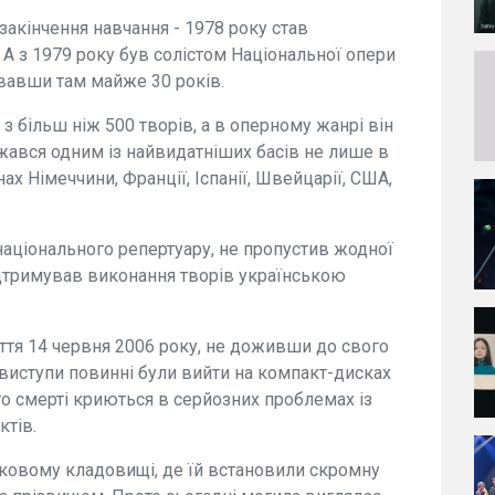
закінчення навчання - 1978 року став
А з 1979 року був солістом Національної опери
ювавши там майже 30 років.
 більш ніж 500 творів, а в оперному жанрі він
жався одним із найвидатніших басів не лише в
енах Німеччини, Франції, Іспанії, Швейцарії, США,
аціонального репертуару, не пропустив жодної
ідтримував виконання творів українською
ття 14 червня 2006 року, не доживши до свого
 виступи повинні були вийти на компакт-дисках
о смерті криються в серйозних проблемах із
ктів.
йковому кладовищі, де їй встановили скромну