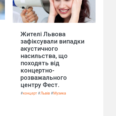
Жителі Львова
зафіксували випадки
акустичного
насильства, що
походять від
концертно-
розважального
центру Фест.
#
концерт
#
Львів
#
Музика