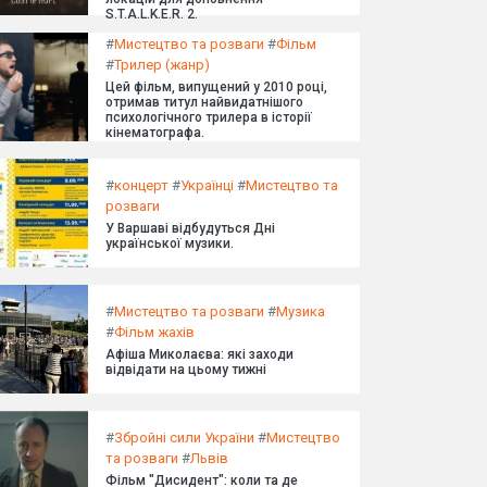
S.T.A.L.K.E.R. 2.
#
Мистецтво та розваги
#
Фільм
#
Трилер (жанр)
Цей фільм, випущений у 2010 році,
отримав титул найвидатнішого
психологічного трилера в історії
кінематографа.
#
концерт
#
Українці
#
Мистецтво та
розваги
У Варшаві відбудуться Дні
української музики.
#
Мистецтво та розваги
#
Музика
#
Фільм жахів
Афіша Миколаєва: які заходи
відвідати на цьому тижні
#
Збройні сили України
#
Мистецтво
та розваги
#
Львів
Фільм "Дисидент": коли та де