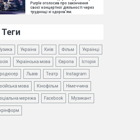
Purple оголосив про закінчення
своєї концертної діяльності через
труднощі зі здоров'ям.
Теги
узика
Україна
Київ
Фільм
Українці
осія
Українська мова
Європа
Історія
родюсер
Львів
Театр
Instagram
осійська мова
Кінофільм
Німеччина
оціальна мережа
Facebook
Музикант
крінформ