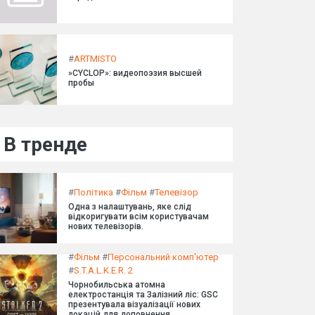
#
ARTMISTO
»CYCLOP»: видеопоэзия высшей
пробы
В тренде
#
Політика
#
Фільм
#
Телевізор
Одна з налаштувань, яке слід
відкоригувати всім користувачам
нових телевізорів.
#
Фільм
#
Персональний комп'ютер
#
S.T.A.L.K.E.R. 2
Чорнобильська атомна
електростанція та Залізний ліс: GSC
презентувала візуалізації нових
локацій для доповнення