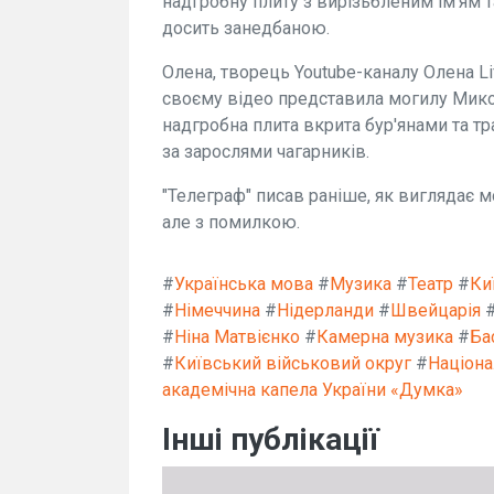
надгробну плиту з вирізьбленим ім'ям 
досить занедбаною.
Олена, творець Youtube-каналу Олена L
своєму відео представила могилу Мико
надгробна плита вкрита бур'янами та т
за зарослями чагарників.
"Телеграф" писав раніше, як виглядає м
але з помилкою.
#
Українська мова
#
Музика
#
Театр
#
Ки
#
Німеччина
#
Нідерланди
#
Швейцарія
#
Ніна Матвієнко
#
Камерна музика
#
Ба
#
Київський військовий округ
#
Націона
академічна капела України «Думка»
Інші публікації