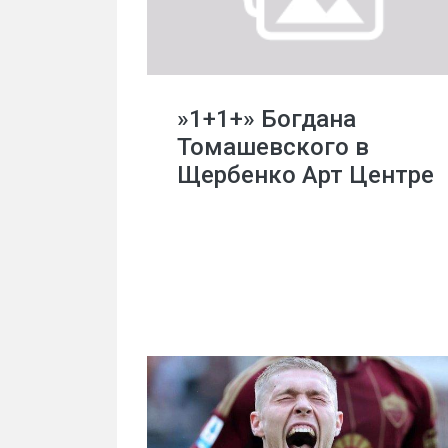
»1+1+» Богдана
Томашевского в
Щербенко Арт Центре