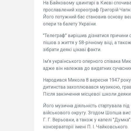
На Байковому цвинтарі в Києві спочиваю
прославлений хореограф Григорій Чапк
Його потужний бас становив основу вел
опери та балету України.
"Телеграф" вирішив дізнатися причини 
пішов з життя у 58-річному віці, а так
зібрати деякі цікаві факти.
Ім'я українського оперного співака М
адже він належав до видатних сучасних 
Народився Микола 8 вересня 1947 року у
дитинства захоплювався музикою, грав н
Після закінчення місцевої школи деякий
Його музична діяльність стартувала під
військового округу. Згодом Шопша вис
Г. Г. Верьовки, а також у капелі "Думка
консерваторії імені П. І. Чайковського.