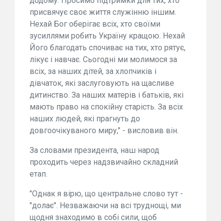
додому. Просимо підтримки для тих, хто
присвячує своє життя служінню іншим.
Нехай Бог оберігає всіх, хто своїми
зусиллями робить Україну кращою. Нехай
Його благодать спочиває на тих, хто рятує,
лікує і навчає. Сьогодні ми молимося за
всіх, за наших дітей, за хлопчиків і
дівчаток, які заслуговують на щасливе
дитинство. За наших матерів і батьків, які
мають право на спокійну старість. За всіх
наших людей, які прагнуть до
довгоочікуваного миру," - висловив він.
За словами президента, наш народ
проходить через надзвичайно складний
етап.
"Однак я вірю, що центральне слово тут -
"долає". Незважаючи на всі труднощі, ми
щодня знаходимо в собі сили, щоб