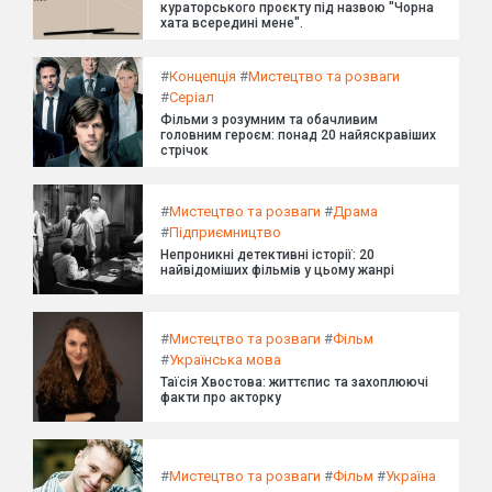
кураторського проєкту під назвою "Чорна
хата всередині мене".
#
Концепція
#
Мистецтво та розваги
#
Серіал
Фільми з розумним та обачливим
головним героєм: понад 20 найяскравіших
стрічок
#
Мистецтво та розваги
#
Драма
#
Підприємництво
Непроникні детективні історії: 20
найвідоміших фільмів у цьому жанрі
#
Мистецтво та розваги
#
Фільм
#
Українська мова
Таїсія Хвостова: життєпис та захоплюючі
факти про акторку
#
Мистецтво та розваги
#
Фільм
#
Україна