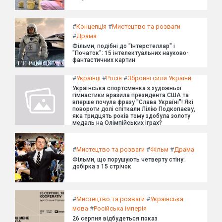
#
Концепція
#
Мистецтво та розваги
#
Драма
Фільми, подібні до "Інтерстеллар" і
"Початок": 15 інтелектуальних науково-
фантастичних картин
#
Українці
#
Росія
#
Збройні сили України
Українська спортсменка з художньої
гімнастики вразила президента США та
вперше почула фразу "Слава Україні"! Які
повороти долі спіткали Лілію Подкопаєву,
яка тридцять років тому здобула золоту
медаль на Олімпійських іграх?
#
Мистецтво та розваги
#
Фільм
#
Драма
Фільми, що порушують четверту стіну:
добірка з 15 стрічок
#
Мистецтво та розваги
#
Українська
мова
#
Російська імперія
26 серпня відбудеться показ