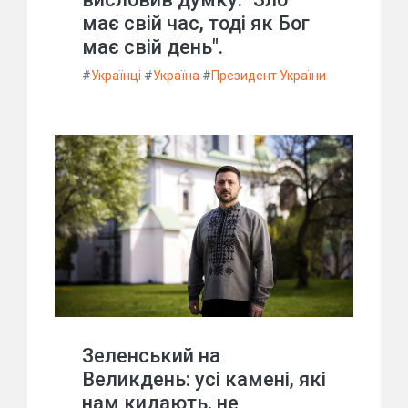
має свій час, тоді як Бог
має свій день".
#
Українці
#
Україна
#
Президент України
Зеленський на
Великдень: усі камені, які
нам кидають, не