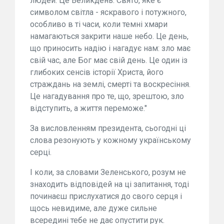
людей. Це Великдень. Свято, яке є
символом світла - яскравого і потужного,
особливо в ті часи, коли темні хмари
намагаються закрити наше небо. Це день,
що приносить надію і нагадує нам: зло має
свій час, але Бог має свій день. Це один із
глибоких сенсів історії Христа, його
страждань на землі, смерті та воскресіння.
Це нагадування про те, що, зрештою, зло
відступить, а життя переможе."
За висловленням президента, сьогодні ці
слова резонують у кожному українському
серці.
І коли, за словами Зеленського, розум не
знаходить відповідей на ці запитання, тоді
починаєш прислухатися до свого серця і
щось невидиме, але дуже сильне
всередині тебе не дає опустити рук.