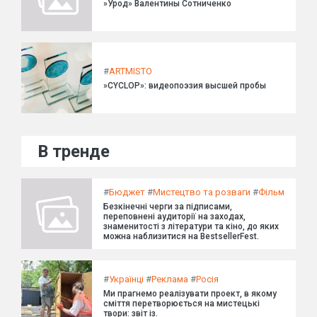
»Урод» Валентины Сотниченко
#
ARTMISTO
»CYCLOP»: видеопоэзия высшей пробы
В тренде
#
Бюджет
#
Мистецтво та розваги
#
Фільм
Безкінечні черги за підписами,
переповнені аудиторії на заходах,
знаменитості з літератури та кіно, до яких
можна наблизитися на BestsellerFest.
#
Українці
#
Реклама
#
Росія
Ми прагнемо реалізувати проект, в якому
сміття перетворюється на мистецькі
твори: звіт із.