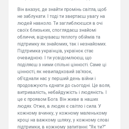
Він вказує, де знайти промінь світла, щоб
не заблукати. І тоді ти звертаєш увагу на
людей навколо. Ти заглиблюєшся в очі
своїх близьких, споглядаєш знайомі
обличчя, відчуваєш теплоту обіймів та
підтримку як знайомих, так і незнайомих.
Підтримка українців, українок стає
очевидною. І ти усвідомлюєш, що
поділяєш з ними спільні цінності. Саме ці
цінності, як невипадковий зв'язок,
об'єднали нас у перший день війни і
продовжують єднати до сьогодні. Це воля,
витривалість, небайдужість і людяність. І
це є проявом Бога. Він живе в наших
людях. Отже, в людях є світло і сила. У
кожному вчинку, у кожному маленькому
кроці на важкому шляху, у кожному слові
підтримки, в кожному запитанні: "Як ти?"