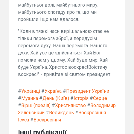
майбутньої волі, майбутнього миру,
майбутнього спогаду про те, що ми
пройшли і що нам вдалося.
"Коли в тяжкі часи вирішальною стає не
тільки перемога зброї, а передусім
перемога духу. Наша перемога. Нашого
духу. Хай усе це здійсниться. Хай Бог
поможе нам у цьому. Хай буде мир. Хай
буде Україна. Христос воскрес!Воістину
воскрес!" - привітав зі святом президент.
#
Українці
#
Україна
#
Президент України
#
Музика
#
День (Київ)
#
Історія
#
Серце
#
Вірш (поезія)
#
Християнство
#
Володимир
Зеленський
#
Великдень
#
Воскресіння
Ісуса
#
Воскресіння
Інші публікації