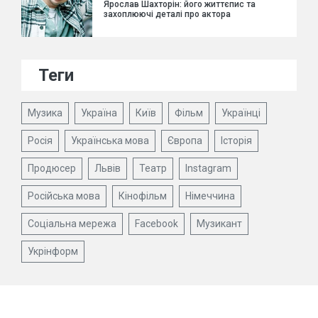
Ярослав Шахторін: його життєпис та
захоплюючі деталі про актора
Теги
Музика
Україна
Київ
Фільм
Українці
Росія
Українська мова
Європа
Історія
Продюсер
Львів
Театр
Instagram
Російська мова
Кінофільм
Німеччина
Соціальна мережа
Facebook
Музикант
Укрінформ