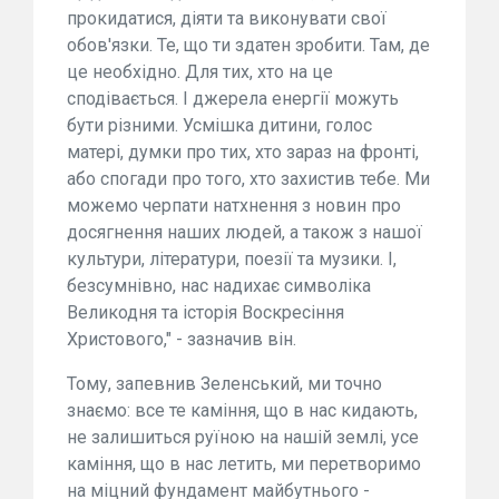
прокидатися, діяти та виконувати свої
обов'язки. Те, що ти здатен зробити. Там, де
це необхідно. Для тих, хто на це
сподівається. І джерела енергії можуть
бути різними. Усмішка дитини, голос
матері, думки про тих, хто зараз на фронті,
або спогади про того, хто захистив тебе. Ми
можемо черпати натхнення з новин про
досягнення наших людей, а також з нашої
культури, літератури, поезії та музики. І,
безсумнівно, нас надихає символіка
Великодня та історія Воскресіння
Христового," - зазначив він.
Тому, запевнив Зеленський, ми точно
знаємо: все те каміння, що в нас кидають,
не залишиться руїною на нашій землі, усе
каміння, що в нас летить, ми перетворимо
на міцний фундамент майбутнього -