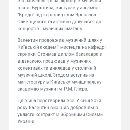
він навчався грі на скрипці в музичній
школі Бурштина, виступав у ансамблі
"Кредо" під керівництвом Ярослава
Сливоцького та активно долучався до
концертів і музичних змагань.
Валентин продовжив музичний шлях у
Київській академії мистецтв на кафедрі
скрипки. Отримав диплом бакалавра з
відзнакою, працював у музичних
колективах та викладав у столичній
музичній школі. Згодом вступив на
магістратуру в Київську муніципальну
академію музики ім. Р.М. Глієра.
Ця війна перетворила все. У січні 2023
року Валентин вирішив добровільно
укласти контракт із Збройними Силами
України.