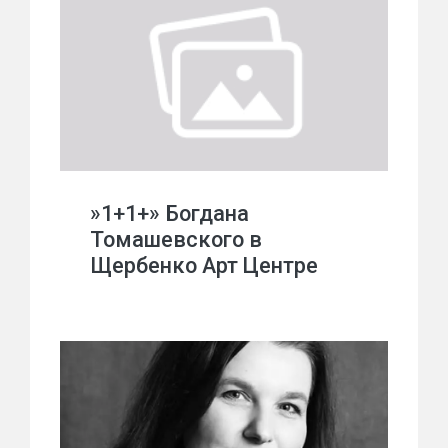
»1+1+» Богдана
Томашевского в
Щербенко Арт Центре