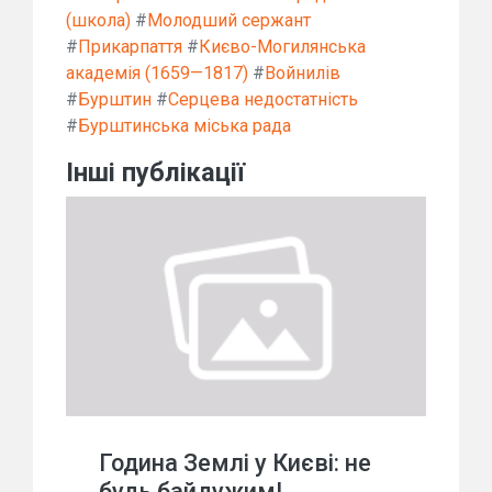
(школа)
#
Молодший сержант
#
Прикарпаття
#
Києво-Могилянська
академія (1659—1817)
#
Войнилів
#
Бурштин
#
Серцева недостатність
#
Бурштинська міська рада
Інші публікації
Година Землі у Києві: не
будь байдужим!