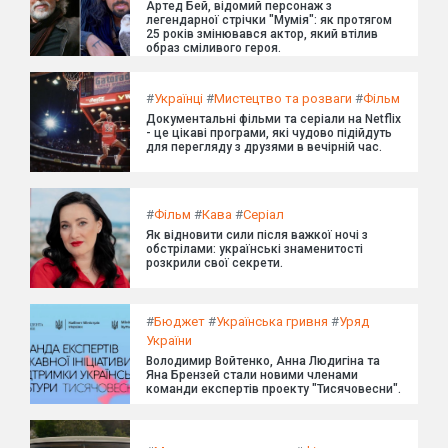
Артед Бей, відомий персонаж з
легендарної стрічки "Мумія": як протягом
25 років змінювався актор, який втілив
образ сміливого героя.
#
Українці
#
Мистецтво та розваги
#
Фільм
Документальні фільми та серіали на Netflix
- це цікаві програми, які чудово підійдуть
для перегляду з друзями в вечірній час.
#
Фільм
#
Кава
#
Серіал
Як відновити сили після важкої ночі з
обстрілами: українські знаменитості
розкрили свої секрети.
#
Бюджет
#
Українська гривня
#
Уряд
України
Володимир Войтенко, Анна Людигіна та
Яна Брензей стали новими членами
команди експертів проекту "Тисячовесни".