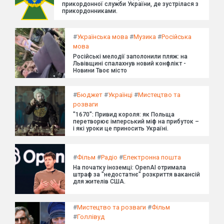
прикордонної служби України, де зустрілася з
прикордонниками.
#
Українська мова
#
Музика
#
Російська
мова
Російські мелодії заполонили пляж: на
Львівщині спалахнув новий конфлікт -
Новини Твоє місто
#
Бюджет
#
Українці
#
Мистецтво та
розваги
"1670": Привид короля: як Польща
перетворює імперський міф на прибуток –
і які уроки це приносить Україні.
#
Фільм
#
Радіо
#
Електронна пошта
На початку іноземці: OpenAI отримала
штраф за "недостатнє" розкриття вакансій
для жителів США.
#
Мистецтво та розваги
#
Фільм
#
Голлівуд