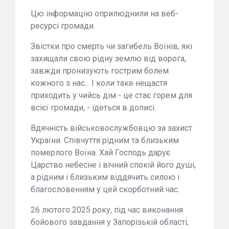
Цю інформацію оприлюднили на веб-
ресурсі громади.
Звістки про смерть чи загибель Воїнів, які
захищали свою рідну землю від ворога,
завжди пронизують гострим болем
кожного з нас... І коли таке нещастя
приходить у чийсь дім - це стає горем для
всієї громади, - ідеться в дописі.
Вдячність військовослужбовцю за захист
України. Співчуття рідним та близьким
померлого Воїна. Хай Господь дарує
Царство небесне і вічний спокій його душі,
а рідним і близьким віддячить силою і
благословенням у цей скорботний час.
26 лютого 2025 року, під час виконання
бойового завдання у Запорізькій області,