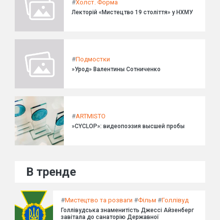
#
Холст. Форма
Лекторій «Мистецтво 19 століття» у НХМУ
#
Подмостки
»Урод» Валентины Сотниченко
#
ARTMISTO
»CYCLOP»: видеопоэзия высшей пробы
В тренде
#
Мистецтво та розваги
#
Фільм
#
Голлівуд
Голлівудська знаменитість Джессі Айзенберг
завітала до санаторію Державної