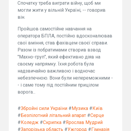
Спочатку треба виграти війну, щоб ми
могли жити у вільній Україні, -- говорив
він.
Пройшов самостійне навчання на
оператора БПЛА, постійно вдосконалював
свої вміння, став фахівцем своєї справи.
Разом із побратимами створив взвод
"Махно-груп", який ефективно діяв на
своєму напрямку. Їхня робота була
надзвичайно важливою і водночас
небезпечною. Вони були непереможними -
- і саме тому під постійним прицілом
ворога...
#
Збройні сили України
#
Музика
#
Київ
#
Безпілотний літальний апарат
#
Серце
#
Коледж
#
Скрипка
#
Ярослав Мудрий
#
Запорізька область
#
Ужгород
#
Гімназія