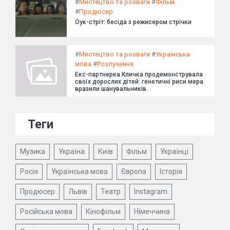
#
Мистецтво та розваги
#
Фільм
#
Продюсер
Оук-стріт: бесіда з режисером стрічки
#
Мистецтво та розваги
#
Українська
мова
#
Розлучення
Екс-партнерка Кличка продемонструвала
своїх дорослих дітей: генетичні риси мера
вразили шанувальників.
Теги
Музика
Україна
Київ
Фільм
Українці
Росія
Українська мова
Європа
Історія
Продюсер
Львів
Театр
Instagram
Російська мова
Кінофільм
Німеччина