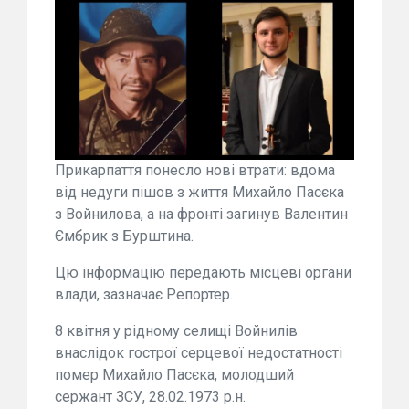
Прикарпаття понесло нові втрати: вдома
від недуги пішов з життя Михайло Пасєка
з Войнилова, а на фронті загинув Валентин
Ємбрик з Бурштина.
Цю інформацію передають місцеві органи
влади, зазначає Репортер.
8 квітня у рідному селищі Войнилів
внаслідок гострої серцевої недостатності
помер Михайло Пасєка, молодший
сержант ЗСУ, 28.02.1973 р.н.