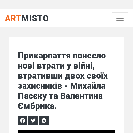
ART
MISTO
Прикарпаття понесло
нові втрати у війні,
втративши двох своїх
захисників - Михайла
Пасєку та Валентина
Ємбрика.