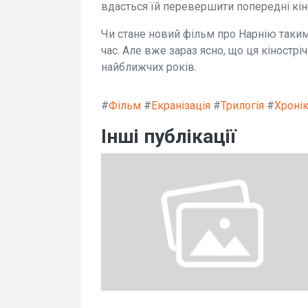
вдасться їй перевершити попередні кін
Чи стане новий фільм про Нарнію таки
час. Але вже зараз ясно, що ця кінострі
найближчих років.
#
Фільм
#
Екранізація
#
Трилогія
#
Хронік
Інші публікації