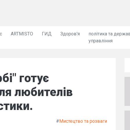
с
ARTMISTO
ГИД
Здоров'я
політика та держа
управління
бі" готує
ля любителів
стики.
#
Мистецтво та розваги