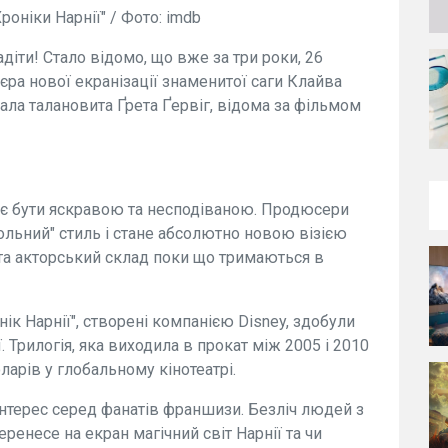
роніки Нарнії" / Фото: imdb
діти! Стало відомо, що вже за три роки, 26
єра нової екранізації знаменитої саги Клайва
ала талановита Ґрета Ґервіг, відома за фільмом
іцяє бути яскравою та несподіваною. Продюсери
льний" стиль і стане абсолютно новою візією
у та акторський склад поки що тримаються в
ік Нарнії", створені компанією Disney, здобули
 Трилогія, яка виходила в прокат між 2005 і 2010
ларів у глобальному кінотеатрі.
інтерес серед фанатів франшизи. Безліч людей з
еренесе на екран магічний світ Нарнії та чи