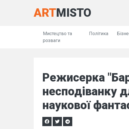
ART
MISTO
Мистецтво та
Політика
Бізне
розваги
Режисерка "Бар
несподіванку д
наукової фанта