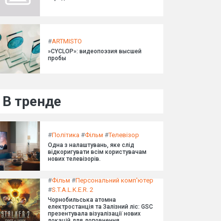
#
ARTMISTO
»CYCLOP»: видеопоэзия высшей
пробы
В тренде
#
Політика
#
Фільм
#
Телевізор
Одна з налаштувань, яке слід
відкоригувати всім користувачам
нових телевізорів.
#
Фільм
#
Персональний комп'ютер
#
S.T.A.L.K.E.R. 2
Чорнобильська атомна
електростанція та Залізний ліс: GSC
презентувала візуалізації нових
локацій для доповнення