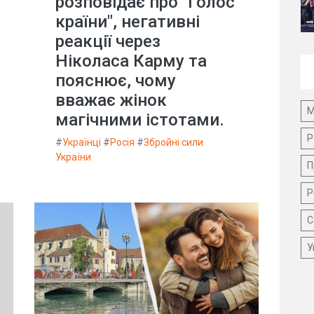
розповідає про "Голос
країни", негативні
реакції через
Ніколаса Карму та
пояснює, чому
вважає жінок
М
магічними істотами.
Р
#
Українці
#
Росія
#
Збройні сили
України
П
Р
С
У