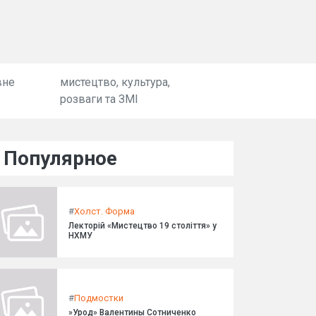
вне
мистецтво, культура,
розваги та ЗМІ
Популярное
#
Холст. Форма
Лекторій «Мистецтво 19 століття» у
НХМУ
#
Подмостки
»Урод» Валентины Сотниченко