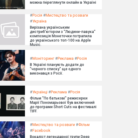
можна переглянути онлайн в Україні
#
Росія
#
Мистецтво та розваги
#
Україна
Вирізана українським
дистриб'ютором з "Людини-павука"
композиція Монеточки потрапила
до українського топ-100 на Apple
Music.
#
Моніторинг
#
Реклама
#
Росія
В Україні планують додати до
"чорного списку" ще одного
виконавця з Росії.
#
Українці
#
Реклама
#
Росія
Фільм "По батькові" режисерки
Марії Пономарьової був включений
до програми Short Cuts на фестивалі
TIFF.
#
Мистецтво та розваги
#
Фільм
#
Facebook
Вокаліст легендарної групи Deep