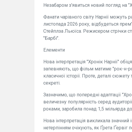
Незабаром з'явиться новий погляд на "Х
Фанати чарівного світу Нарнії можуть ра
листопада 2026 року, відбудеться прем'
Стейплза Льюїса. Режисером стрічки ст
"Барбі".
Елементи
Нова інтерпретація "Хронік Нарнії" об
запевняють, що фільм матиме "рок-н-ро
класичної історії. Проте, деталі сюжет
секреті.
Зазначимо, що попередні адаптації "Хрон
величезну популярність серед аудиторії.
роками, заробила понад 1,5 мільярда до
Нова інтерпретація викликала значний 
нетерпінням очікують, як Ґрета Ґервіг п