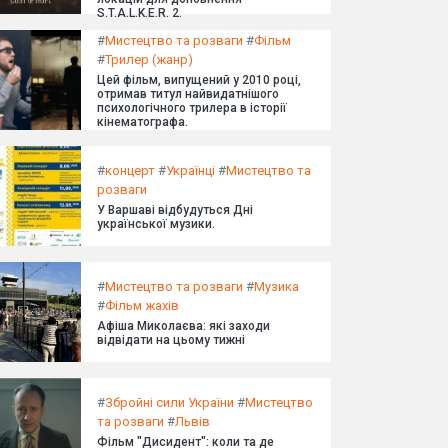
S.T.A.L.K.E.R. 2.
#
Мистецтво та розваги
#
Фільм
#
Трилер (жанр)
Цей фільм, випущений у 2010 році,
отримав титул найвидатнішого
психологічного трилера в історії
кінематографа.
#
концерт
#
Українці
#
Мистецтво та
розваги
У Варшаві відбудуться Дні
української музики.
#
Мистецтво та розваги
#
Музика
#
Фільм жахів
Афіша Миколаєва: які заходи
відвідати на цьому тижні
#
Збройні сили України
#
Мистецтво
та розваги
#
Львів
Фільм "Дисидент": коли та де