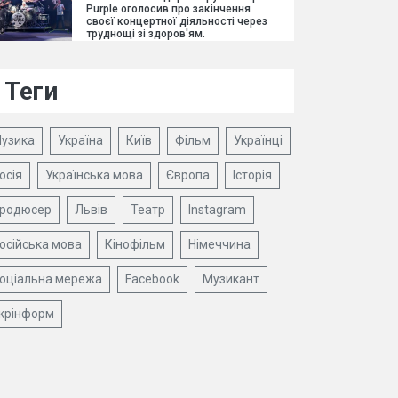
Purple оголосив про закінчення
своєї концертної діяльності через
труднощі зі здоров'ям.
Теги
узика
Україна
Київ
Фільм
Українці
осія
Українська мова
Європа
Історія
родюсер
Львів
Театр
Instagram
осійська мова
Кінофільм
Німеччина
оціальна мережа
Facebook
Музикант
крінформ