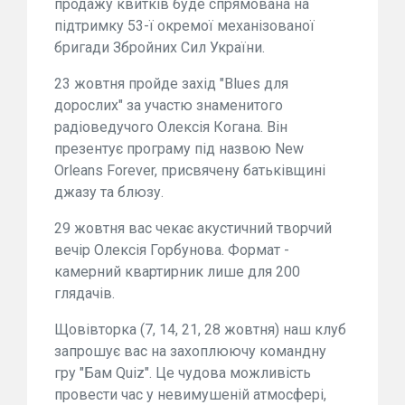
продажу квитків буде спрямована на
підтримку 53-ї окремої механізованої
бригади Збройних Сил України.
23 жовтня пройде захід "Blues для
дорослих" за участю знаменитого
радіоведучого Олексія Когана. Він
презентує програму під назвою New
Orleans Forever, присвячену батьківщині
джазу та блюзу.
29 жовтня вас чекає акустичний творчий
вечір Олексія Горбунова. Формат -
камерний квартирник лише для 200
глядачів.
Щовівторка (7, 14, 21, 28 жовтня) наш клуб
запрошує вас на захоплюючу командну
гру "Бам Quiz". Це чудова можливість
провести час у невимушеній атмосфері,