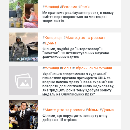
#
Українці
#
Реклама
#
Росія
Ми прагнемо реалізувати проект, в якому
сміття перетворюється на мистецькі
твори: звіт із.
#
Концепція
#
Мистецтво та розваги
#
Драма
Фільми, подібні до "Інтерстеллар" і
"Початок": 15 інтелектуальних науково-
фантастичних картин
#
Українці
#
Росія
#
Збройні сили України
Українська спортсменка з художньої
гімнастики вразила президента США та
вперше почула фразу "Слава Україні"! Які
повороти долі спіткали Лілію Подкопаєву,
яка тридцять років тому здобула золоту
медаль на Олімпійських іграх?
#
Мистецтво та розваги
#
Фільм
#
Драма
Фільми, що порушують четверту стіну:
добірка з 15 стрічок