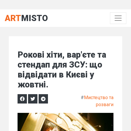
ART
MISTO
Рокові хіти, вар'єте та
стендап для ЗСУ: що
відвідати в Києві у
жовтні.
#
Мистецтво та
розваги