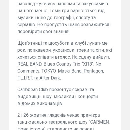
насолоджуючись напоями та закусками з
нашого меню. Теми гри варіюються від
музики і кіно до географії, спорту та
серіалів. Не пропустіть шанс розважитися і
перевірити свої знання!
Щоп'ятниці та щосуботи в клубі лунатиме
рок, попкавери, українські треки та хіти, які
хочеться співати вголос. На сцену вийдуть
REAL BAND, Blues Country Trio "ХПЗ", No
Comments, TOKYO, Maski Band, Pentagon,
F.L.I.R.T. та After Dark.
Caribbean Club презентує яскраві та
видовищні шоу, мюзикли і концерти
відомих виконавців.
2 і 26 жовтня глядачів чекає прем'єра
танцювально-театрального шоу "CARMEN.
Нова історія", створеного на основі