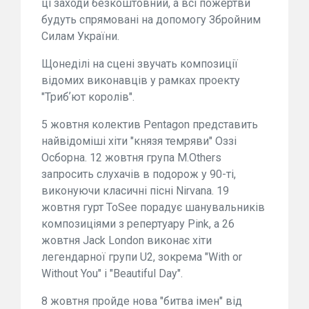
ці заходи безкоштовний, а всі пожертви
будуть спрямовані на допомогу Збройним
Силам України.
Щонеділі на сцені звучать композиції
відомих виконавців у рамках проекту
"Трибʼют королів".
5 жовтня колектив Pentagon представить
найвідоміші хіти "князя темряви" Оззі
Осборна. 12 жовтня група M.Others
запросить слухачів в подорож у 90-ті,
виконуючи класичні пісні Nirvana. 19
жовтня гурт ToSee порадує шанувальників
композиціями з репертуару Pink, а 26
жовтня Jack London виконає хіти
легендарної групи U2, зокрема "With or
Without You" і "Beautiful Day".
8 жовтня пройде нова "битва імен" від