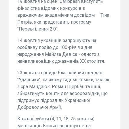
19 жовтня на сцені Caribbean виступить
фіналістка відомих конкурсів з
вражаючим академічним досвідом — Тіна
Петрів, яка представить програму
"Перевтілення 2.0".
14 жовтня українців запрошують на
особливу подію до 100-річчя з дня
народження Майлза Девіса - одного з
найвпливовіших джазменів XX століття.
23 жовтня пройде благодійний стендап
"Удачники", на якому відомі коміки, такі як
Лєра Мандзюк, Роман Щербан та інші,
збиратимуть кошти для аеророзвідки, що
підтримує підрозділи Української
Добровольчої Армії.
Кожної суботи (4, 11, 18, 25 жовтня)
мешканців Києва запрошують на