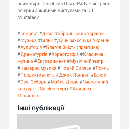
неймовірні Caribbean Disco Party – яскраві
вечірки з живими виступами та DJ
Mustafaev.
#
концерт
#
джаз
#
Збройні сили України
#
Музика
#
Галич
#
День захисника України
#
Аудиторія
#
Благодійність (практика)
#
Драматургія
#
Хореографія
#
Класична
музика
#
Експеримент
#
Музичний театр
#
Камерна музика
#
Новий Орлеан
#
Рояль
#
Продуктивність
#
Джек Лондон
#
Блюз
#
Оззі Осборн
#
Майлз Девіс
#
Очеретяний
кіт (гурт)
#
Smokie (гурт)
#
Завод ім.
Малишева
Інші публікації