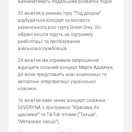
визначатимуть подальший розвиток подій.
30 жовтня в рамках туру "Під дощем"
відбудеться концерт культового
українського рок-гурту Green Grey. Усі
зібрані кошти підуть на підтримку
реабілітації та протезування
військовослужбовців.
24 жовтня ми отримали запрошення
відвідати сольний концерт Марти Адамчук,
де вона представить нові композиції та
авторські інтерпретації української
класики.
16 жовтня киян чекає концерт співачки
SEVERYNA з програмою "Красива, бо
щаслива!" та TikTok-хітами ("Тихше",
"Металеве серце").