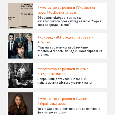
#
Мистецтво та розваги
#
Українська
мова
#
Російська імперія
26 серпня відбудеться показ
кураторського проєкту під назвою "Чорна
хата всередині мене".
#
Концепція
#
Мистецтво та розваги
#
Серіал
Фільми з розумним та обачливим
головним героєм: понад 20 найяскравіших
стрічок
#
Мистецтво та розваги
#
Драма
#
Підприємництво
Непроникні детективні історії: 20
найвідоміших фільмів у цьому жанрі
#
Мистецтво та розваги
#
Фільм
#
Українська мова
Таїсія Хвостова: життєпис та захоплюючі
факти про акторку