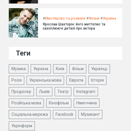
#
Мистецтво та розваги
#
Фільм
#
Україна
Ярослав Шахторін: його життєпис та
захоплюючі деталі про актора
Теги
Музика
Україна
Київ
Фільм
Українці
Росія
Українська мова
Європа
Історія
Продюсер
Львів
Театр
Instagram
Російська мова
Кінофільм
Німеччина
Соціальна мережа
Facebook
Музикант
Укрінформ