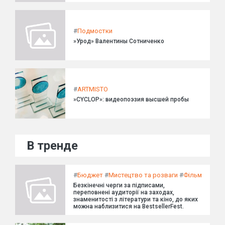
#
Подмостки
»Урод» Валентины Сотниченко
#
ARTMISTO
»CYCLOP»: видеопоэзия высшей пробы
В тренде
#
Бюджет
#
Мистецтво та розваги
#
Фільм
Безкінечні черги за підписами,
переповнені аудиторії на заходах,
знаменитості з літератури та кіно, до яких
можна наблизитися на BestsellerFest.