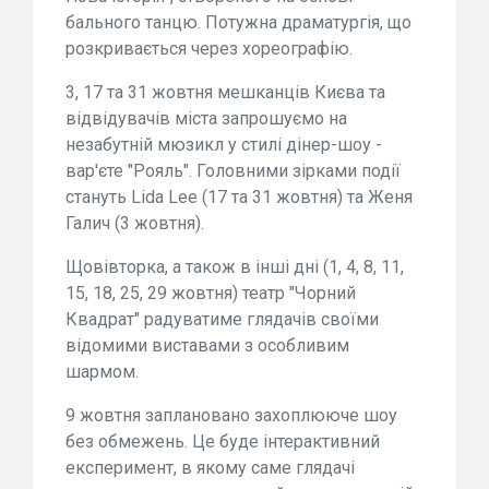
бального танцю. Потужна драматургія, що
розкривається через хореографію.
3, 17 та 31 жовтня мешканців Києва та
відвідувачів міста запрошуємо на
незабутній мюзикл у стилі дінер-шоу -
вар'єте "Рояль". Головними зірками події
стануть Lida Lee (17 та 31 жовтня) та Женя
Галич (3 жовтня).
Щовівторка, а також в інші дні (1, 4, 8, 11,
15, 18, 25, 29 жовтня) театр "Чорний
Квадрат" радуватиме глядачів своїми
відомими виставами з особливим
шармом.
9 жовтня заплановано захоплююче шоу
без обмежень. Це буде інтерактивний
експеримент, в якому саме глядачі