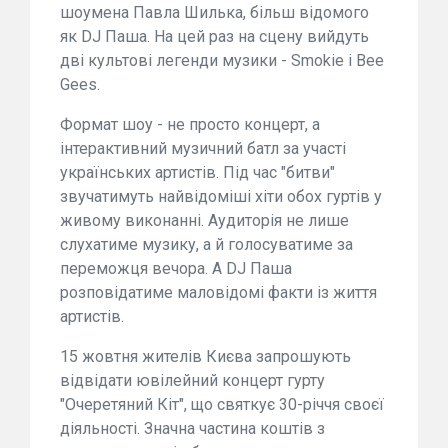
шоумена Павла Шилька, більш відомого
як DJ Паша. На цей раз на сцену вийдуть
дві культові легенди музики - Smokie і Bee
Gees.
Формат шоу - не просто концерт, а
інтерактивний музичний батл за участі
українських артистів. Під час "битви"
звучатимуть найвідоміші хіти обох гуртів у
живому виконанні. Аудиторія не лише
слухатиме музику, а й голосуватиме за
переможця вечора. А DJ Паша
розповідатиме маловідомі факти із життя
артистів.
15 жовтня жителів Києва запрошують
відвідати ювілейний концерт гурту
"Очеретяний Кіт", що святкує 30-річчя своєї
діяльності. Значна частина коштів з