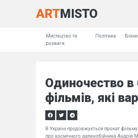
ART
MISTO
Мистецтво та
Політика
Бізне
розваги
Одиночество в
фільмів, які ва
В Україні продовжується прокат фільму 
про космічного далекобійника Андрія 