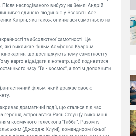
 Після несподіваного вибуху на Землі Андрій
алишився єдиною людиною у Всесвіті. Але
енки Катрін, яка також опинилася самотньою на
крайності та абсолютної самотності. Це
я, які викликав фільм Альфонсо Куарона
х кінокартин, що досліджують тему самотності у
ому варто відвідати кінотеатр, щоб подивитися
останнього часу "Ти - космос", а потім доповнити
во-фантастичний фільм, який вражає своєю
ету.
криває драматичні події, що сталися під час
 героїня, астронавтка Раян Стоун (у виконанні
ням космічного телескопа "Габбл". Разом із
альським (Джордж Клуні), командиром їхньої