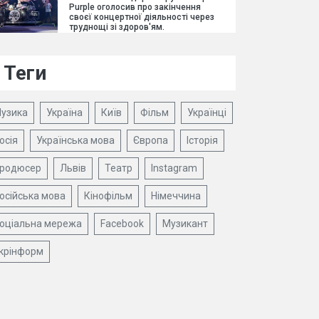
Purple оголосив про закінчення
своєї концертної діяльності через
труднощі зі здоров'ям.
Теги
узика
Україна
Київ
Фільм
Українці
осія
Українська мова
Європа
Історія
родюсер
Львів
Театр
Instagram
осійська мова
Кінофільм
Німеччина
оціальна мережа
Facebook
Музикант
крінформ