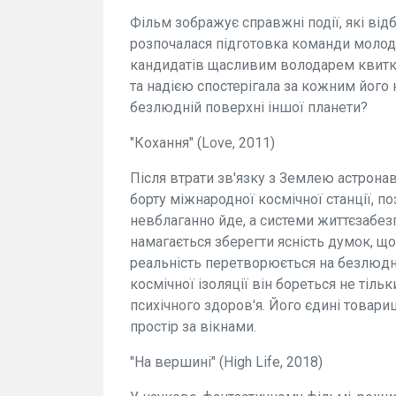
Фільм зображує справжні події, які від
розпочалася підготовка команди молоди
кандидатів щасливим володарем квитка 
та надією спостерігала за кожним його
безлюдній поверхні іншої планети?
"Кохання" (Love, 2011)
Після втрати зв'язку з Землею астронав
борту міжнародної космічної станції, п
невблаганно йде, а системи життєзабез
намагається зберегти ясність думок, щ
реальність перетворюється на безлюдне
космічної ізоляції він бореться не тіль
психічного здоров'я. Його єдині товариш
простір за вікнами.
"На вершині" (High Life, 2018)