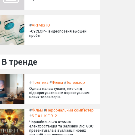
#
ARTMISTO
»CYCLOP»: видеопоэзия высшей
пробы
В тренде
#
Політика
#
Фільм
#
Телевізор
Одна з налаштувань, яке слід
відкоригувати всім користувачам
нових телевізорів.
#
Фільм
#
Персональний комп'ютер
#
S.T.A.L.K.E.R. 2
Чорнобильська атомна
електростанція та Залізний ліс: GSC
презентувала візуалізації нових
локацій для доповнення