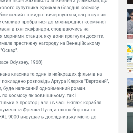
вижив після жахливого зіткнення з уламками, що
ькового супутника. Крижана безодня космосу
 обмежений і швидко вичерпується, загрожуючи
 сміливо пробратися до міжнародної космічної
вані в їхні скафандри, сподіваючись на
я марними: станція, яку вони прагнули досягти,
римала престижну нагороду на Венеційському
"Оскар".
pace Odyssey, 1968)
знана класика та один із найкращих фільмів на
му покладено розповідь Артура Кларка "Вартовий",
ки, буде написаний однойменний роман.
в по космосу як зовнішньому, так і
ільки в просторі, але і в часі. Екіпаж корабля
Боумена та Френка Пула, а також бортового
 HAL 9000 вирушає в дослідницьку місію до