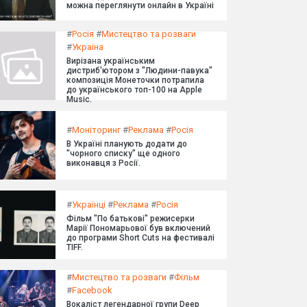
можна переглянути онлайн в Україні
#
Росія
#
Мистецтво та розваги
#
Україна
Вирізана українським
дистриб'ютором з "Людини-павука"
композиція Монеточки потрапила
до українського топ-100 на Apple
Music.
#
Моніторинг
#
Реклама
#
Росія
В Україні планують додати до
"чорного списку" ще одного
виконавця з Росії.
#
Українці
#
Реклама
#
Росія
Фільм "По батькові" режисерки
Марії Пономарьової був включений
до програми Short Cuts на фестивалі
TIFF.
#
Мистецтво та розваги
#
Фільм
#
Facebook
Вокаліст легендарної групи Deep