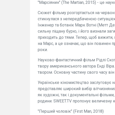
"Марсіянин" (The Martian, 2015) - це на
Сюжет фільму розгортається на червоній 
стикнулася з непередбаченою ситуаціє
Інженер та ботанік Марк Вотні (Метт 
сильну піщану бурю, і його визнали заг
приходить до тями. Тепер, щоб вижити, 
на Марс, а це означає, що він повинен 
роки.
Науково-фантастичний фільм Рідлі Скот
твору американського автора Енді Віра
твором. Основну частину свого часу ві
Українське кіномистецтво заслуговує н
представляє широкий вибір вітчизняних
як художні, так і документальні фільми, 
родини. SWEET.TV пропонує величезну 
"Перший чоловік" (First Man, 2018)