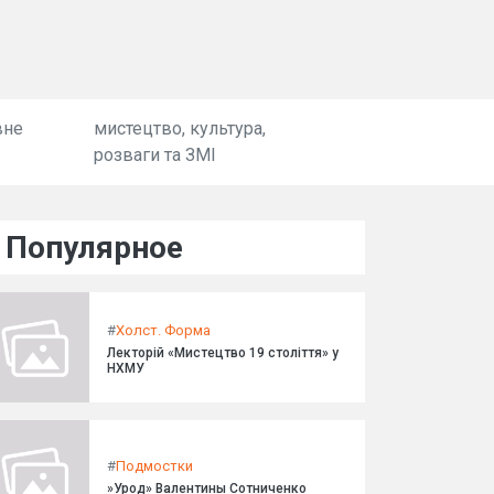
вне
мистецтво, культура,
розваги та ЗМІ
Популярное
#
Холст. Форма
Лекторій «Мистецтво 19 століття» у
НХМУ
#
Подмостки
»Урод» Валентины Сотниченко