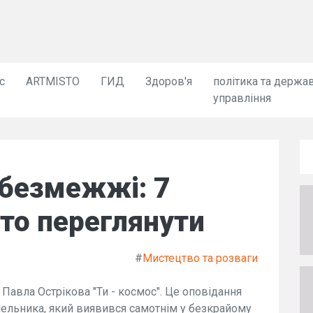
с
ARTMISTO
ГИД
Здоров'я
політика та держа
управління
 безмежжі: 7
рто переглянути
#
Мистецтво та розваги
Павла Острікова "Ти - космос". Це оповідання
Мельника, який виявився самотнім у безкрайому