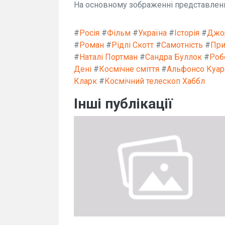
На основному зображенні представлений
#
Росія
#
Фільм
#
Україна
#
Історія
#
Джо
#
Роман
#
Рідлі Скотт
#
Самотність
#
При
#
Наталі Портман
#
Сандра Буллок
#
Роб
Дені
#
Космічне сміття
#
Альфонсо Куар
Кларк
#
Космічний телескоп Хаббл
Інші публікації