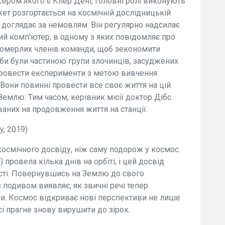
ером якого є Клер Дені, головні ролі виконують
ет розгортається на космічній дослідницькій
, доглядає за немовлям. Він регулярно надсилає
вий комп'ютер, в одному з яких повідомляє про
 померлих членів команди, щоб зекономити
оби були частиною групи злочинців, засуджених
 провести експерименти з метою вивчення
. Вони повинні провести все своє життя на цій
Землю. Тим часом, керівник місії доктор Дібс
аних на продовження життя на станції.
y, 2019)
осмічного досвіду, ніж саму подорож у космос.
провела кілька днів на орбіті, і цей досвід
ості. Повернувшись на Землю до свого
з подивом виявляє, як звичні речі тепер
и. Космос відкриває нові перспективи не лише
юсі прагне знову вирушити до зірок.