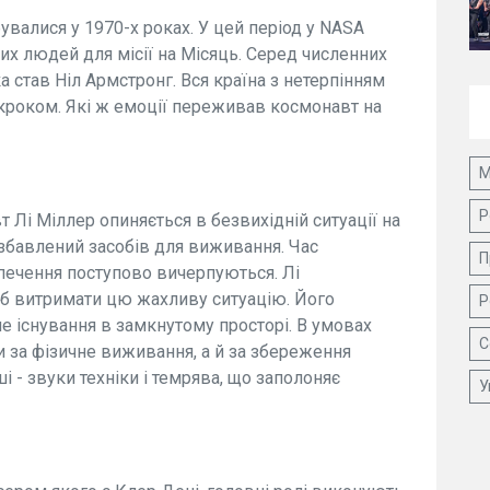
бувалися у 1970-х роках. У цей період у NASA
х людей для місії на Місяць. Серед численних
став Ніл Армстронг. Вся країна з нетерпінням
 кроком. Які ж емоції переживав космонавт на
М
Р
т Лі Міллер опиняється в безвихідній ситуації на
озбавлений засобів для виживання. Час
П
печення поступово вичерпуються. Лі
об витримати цю жахливу ситуацію. Його
Р
 існування в замкнутому просторі. В умовах
С
ки за фізичне виживання, а й за збереження
і - звуки техніки і темрява, що заполоняє
У