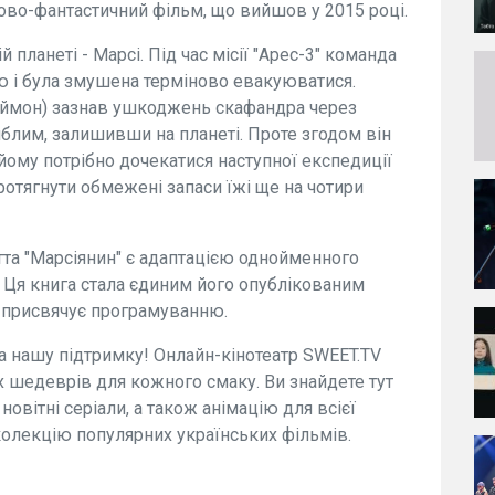
уково-фантастичний фільм, що вийшов у 2015 році.
планеті - Марсі. Під час місії "Арес-3" команда
ю і була змушена терміново евакуюватися.
Деймон) зазнав ушкоджень скафандра через
иблим, залишивши на планеті. Проте згодом він
йому потрібно дочекатися наступної експедиції
протягнути обмежені запаси їжі ще на чотири
та "Марсіянин" є адаптацією однойменного
. Ця книга стала єдиним його опублікованим
н присвячує програмуванню.
а нашу підтримку! Онлайн-кінотеатр SWEET.TV
 шедеврів для кожного смаку. Ви знайдете тут
новітні серіали, а також анімацію для всієї
колекцію популярних українських фільмів.