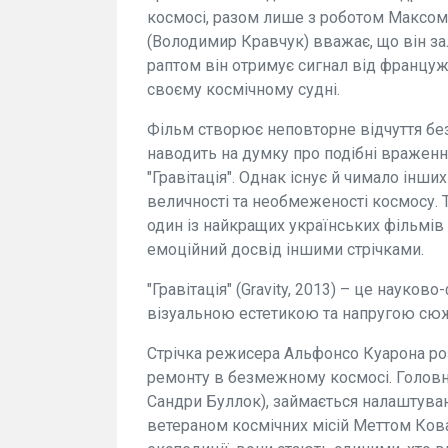
космосі, разом лише з роботом Максом.
(Володимир Кравчук) вважає, що він з
раптом він отримує сигнал від француж
своєму космічному судні.
Фільм створює неповторне відчуття без
наводить на думку про подібні враженн
"Гравітація". Однак існує й чимало інши
величності та необмеженості космосу. Т
один із найкращих українських фільмів 
емоційний досвід іншими стрічками.
"Гравітація" (Gravity, 2013) – це науко
візуальною естетикою та напругою сюж
Стрічка режисера Альфонсо Куарона роз
ремонту в безмежному космосі. Головна
Сандри Буллок), займається налаштуван
ветераном космічних місій Меттом Ков