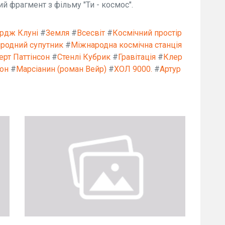
 фрагмент з фільму "Ти - космос".
рдж Клуні
#
Земля
#
Всесвіт
#
Космічний простір
родний супутник
#
Міжнародна космічна станція
ерт Паттінсон
#
Стенлі Кубрик
#
Гравітація
#
Клер
он
#
Марсіанин (роман Вейр)
#
ХОЛ 9000.
#
Артур