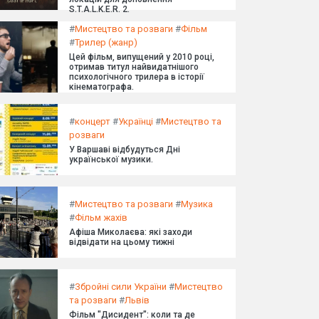
S.T.A.L.K.E.R. 2.
#
Мистецтво та розваги
#
Фільм
#
Трилер (жанр)
Цей фільм, випущений у 2010 році,
отримав титул найвидатнішого
психологічного трилера в історії
кінематографа.
#
концерт
#
Українці
#
Мистецтво та
розваги
У Варшаві відбудуться Дні
української музики.
#
Мистецтво та розваги
#
Музика
#
Фільм жахів
Афіша Миколаєва: які заходи
відвідати на цьому тижні
#
Збройні сили України
#
Мистецтво
та розваги
#
Львів
Фільм "Дисидент": коли та де