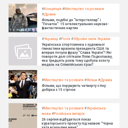
#
Концепція
#
Мистецтво та розваги
#
Драма
Фільми, подібні до "Інтерстеллар" і
"Початок": 15 інтелектуальних науково-
фантастичних картин
#
Українці
#
Росія
#
Збройні сили України
Українська спортсменка з художньої
гімнастики вразила президента США та
вперше почула фразу "Слава Україні"! Які
повороти долі спіткали Лілію Подкопаєву,
яка тридцять років тому здобула золоту
медаль на Олімпійських іграх?
#
Мистецтво та розваги
#
Фільм
#
Драма
Фільми, що порушують четверту стіну:
добірка з 15 стрічок
#
Мистецтво та розваги
#
Українська
мова
#
Російська імперія
26 серпня відбудеться показ
кураторського проєкту під назвою "Чорна
хата всередині мене".