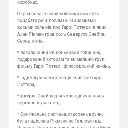
коробках.
Окрім всього шанувальники зможуть
придбати речі, пов'язані зі зйомками
восьми фільмів про Гаррі Поттера, в який
Алан Рікман грав роль Северуса Снейпа.
Серед лотів:
* позолочений кишеньковий годинник,
подарований акторам та знімальній групі
фільму Гаррі Поттер і філософський камінь,
* індивідуальна колекція книг про Гаррі
Поттера,
* фігурка Снейпа для колекціонування в
первинній упаковці,
* Оригінальна листівка, створена вручну,
була надіслана Рікману на Гелловін від
Руперта Грінта, що виконав роль Рона Візлі.