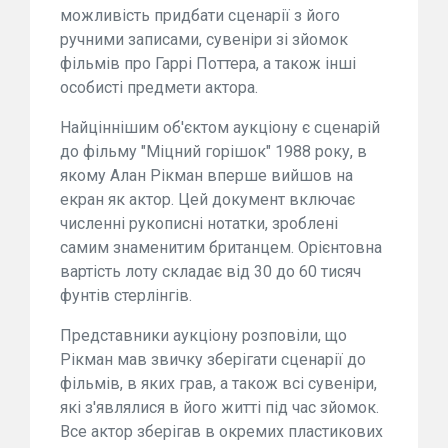
можливість придбати сценарії з його
ручними записами, сувеніри зі зйомок
фільмів про Гаррі Поттера, а також інші
особисті предмети актора.
Найціннішим об'єктом аукціону є сценарій
до фільму "Міцний горішок" 1988 року, в
якому Алан Рікман вперше вийшов на
екран як актор. Цей документ включає
численні рукописні нотатки, зроблені
самим знаменитим британцем. Орієнтовна
вартість лоту складає від 30 до 60 тисяч
фунтів стерлінгів.
Представники аукціону розповіли, що
Рікман мав звичку зберігати сценарії до
фільмів, в яких грав, а також всі сувеніри,
які з'являлися в його житті під час зйомок.
Все актор зберігав в окремих пластикових