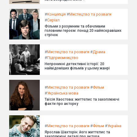
#
Концепція
#
Мистецтво та розваги
#
Серіал
Фільми з розумним та обачливим
головним героєм: понад 20 найяскравіших
стрічок
#
Мистецтво та розваги
#
Драма
#
Підприємництво
Непроникні детективні історії: 20
найвідоміших фільмів у цьому жанрі
#
Мистецтво та розваги
#
Фільм
#
Українська мова
Таїсія Хвостова: життєпис та захоплюючі
факти про акторку
#
Мистецтво та розваги
#
Фільм
#
Україна
Ярослав Шахторін: його життєпис та
захоплюючі деталі про актора