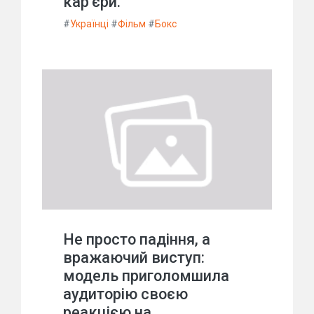
кар'єри.
#
Українці
#
Фільм
#
Бокс
Не просто падіння, а
вражаючий виступ:
модель приголомшила
аудиторію своєю
реакцією на