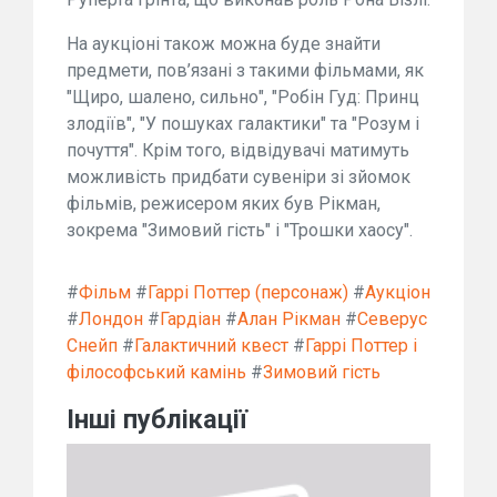
На аукціоні також можна буде знайти
предмети, пов’язані з такими фільмами, як
"Щиро, шалено, сильно", "Робін Гуд: Принц
злодіїв", "У пошуках галактики" та "Розум і
почуття". Крім того, відвідувачі матимуть
можливість придбати сувеніри зі зйомок
фільмів, режисером яких був Рікман,
зокрема "Зимовий гість" і "Трошки хаосу".
#
Фільм
#
Гаррі Поттер (персонаж)
#
Аукціон
#
Лондон
#
Гардіан
#
Алан Рікман
#
Северус
Снейп
#
Галактичний квест
#
Гаррі Поттер і
філософський камінь
#
Зимовий гість
Інші публікації