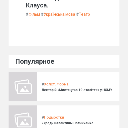
Клауса.
#
Фільм
#
Українська мова
#
Театр
Популярное
#
Холст. Форма
Лекторій «Мистецтво 19 століття» у НХМУ
#
Подмостки
»Урод» Валентины Сотниченко