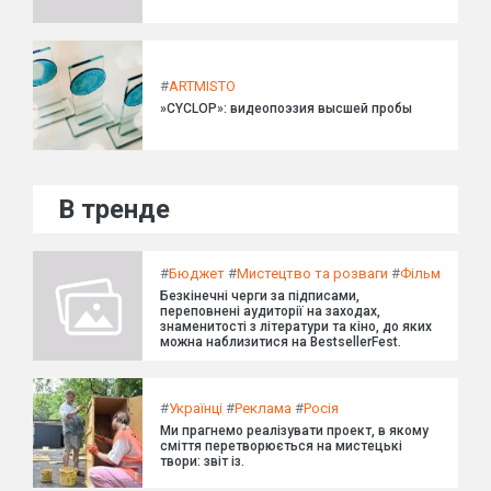
#
ARTMISTO
»CYCLOP»: видеопоэзия высшей пробы
В тренде
#
Бюджет
#
Мистецтво та розваги
#
Фільм
Безкінечні черги за підписами,
переповнені аудиторії на заходах,
знаменитості з літератури та кіно, до яких
можна наблизитися на BestsellerFest.
#
Українці
#
Реклама
#
Росія
Ми прагнемо реалізувати проект, в якому
сміття перетворюється на мистецькі
твори: звіт із.