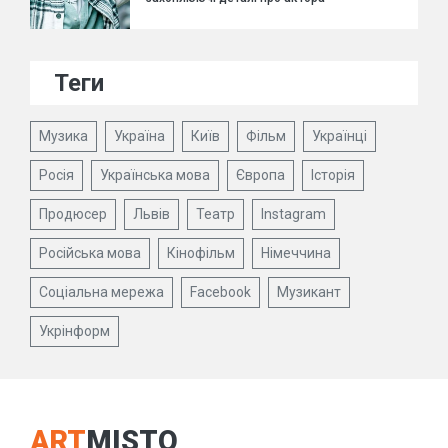
Теги
Музика
Україна
Київ
Фільм
Українці
Росія
Українська мова
Європа
Історія
Продюсер
Львів
Театр
Instagram
Російська мова
Кінофільм
Німеччина
Соціальна мережа
Facebook
Музикант
Укрінформ
ART
MISTO