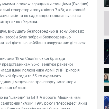
тувачами, а також зарядними станціями (ЕкоФло).
льні генератори потужністю 7 кВт, а в кожній
Захисників та по саджанцю тюльпанів, які, за
тнути - як і Україна.
радча, вирушать безпосередньо в зону бойових
тні засоби були забрані безпосередньо
и, які діють на найбільш напружених ділянках
ьковим 18-ої Слов'янської бригади
у представникам 96-ої зенітної ракетної
ригади імені полковника Армії УНР Григорія
йської бригади та 55-го окремого
 одиниці медичного транспорту волонтери
ської області.
мо на "шахеди" та БПЛА ворога. Машина нам
санітарний "УАЗік" 1995 року і "Мерседес", який