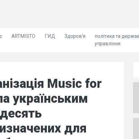
с
ARTMISTO
ГИД
Здоров'я
політика та держа
управління
нізація Music for
ла українським
 десять
ризначених для