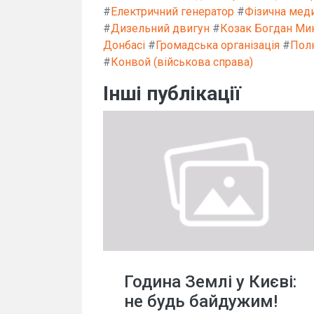
#
Електричний генератор
#
Фізична меди
#
Дизельний двигун
#
Козак Богдан Ми
Донбасі
#
Громадська організація
#
Пол
#
Конвой (військова справа)
Інші публікації
Година Землі у Києві:
не будь байдужим!