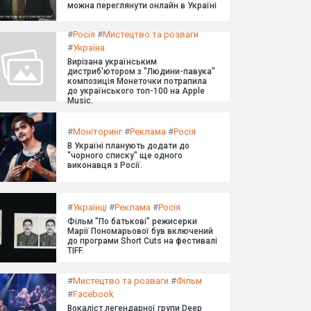
можна переглянути онлайн в Україні
#
Росія
#
Мистецтво та розваги
#
Україна
Вирізана українським
дистриб'ютором з "Людини-павука"
композиція Монеточки потрапила
до українського топ-100 на Apple
Music.
#
Моніторинг
#
Реклама
#
Росія
В Україні планують додати до
"чорного списку" ще одного
виконавця з Росії.
#
Українці
#
Реклама
#
Росія
Фільм "По батькові" режисерки
Марії Пономарьової був включений
до програми Short Cuts на фестивалі
TIFF.
#
Мистецтво та розваги
#
Фільм
#
Facebook
Вокаліст легендарної групи Deep