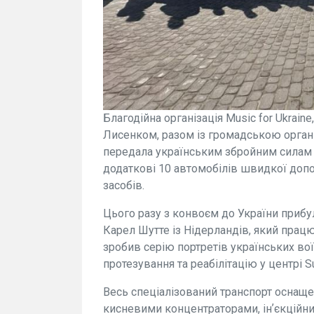
Благодійна організація Music for Ukrai
Лисенком, разом із громадською орган
передала українським збройним силам 
додаткові 10 автомобілів швидкої доп
засобів.
Цього разу з конвоєм до України прибу
Карел Шутте із Нідерландів, який працює
зробив серію портретів українських вої
протезування та реабілітацію у центрі 
Весь спеціалізований транспорт оснащ
кисневими концентраторами, інʼєкційн