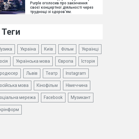
Purple оголосив про закінчення
своєї концертної діяльності через
труднощі зі здоров'ям.
Теги
узика
Україна
Київ
Фільм
Українці
осія
Українська мова
Європа
Історія
родюсер
Львів
Театр
Instagram
осійська мова
Кінофільм
Німеччина
оціальна мережа
Facebook
Музикант
крінформ