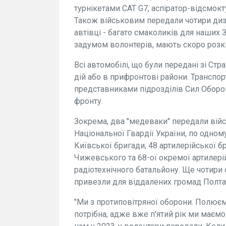
турнікетами CAT G7, аспіратор-відсмок
Також військовим передали чотири дизе
автівці - багато смаколиків для наших 
задумом волонтерів, мають скоро розкві
Всі автомобілі, що були передані зі Ст
дій або в прифронтові райони. Транспор
представниками підрозділів Сил Оборон
фронту.
Зокрема, два "медеваки" передали війс
Національної Гвардії України, по одном
Київської бригади, 48 артилерійської б
Чижевського та 68-ої окремої артилері
радіотехнічного батальйону. Ще чотири
привезли для віддалених громад Полтав
"Ми з протиповітряної оборони. Полює
потрібна, адже вже п'ятий рік ми маємо 