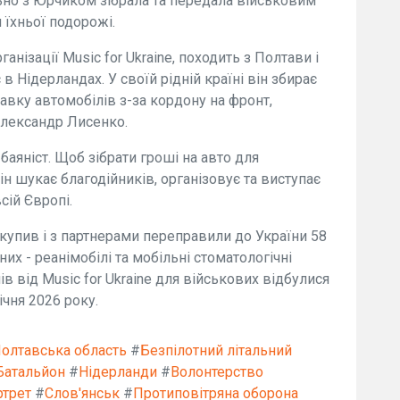
льно з Юрчиком зібрала та передала військовим
 їхньої подорожі.
анізації Music for Ukraine, походить з Полтави і
 Нідерландах. У своїй рідній країні він збирає
тавку автомобілів з-за кордону на фронт,
Олександр Лисенко.
аяніст. Щоб зібрати гроші на авто для
ін шукає благодійників, організовує та виступає
сій Європі.
 купив і з партнерами переправили до України 58
них - реанімобілі та мобільні стоматологічні
в від Music for Ukraine для військових відбулися
ічня 2026 року.
олтавська область
#
Безпілотний літальний
Батальйон
#
Нідерланди
#
Волонтерство
ртрет
#
Слов'янськ
#
Протиповітряна оборона