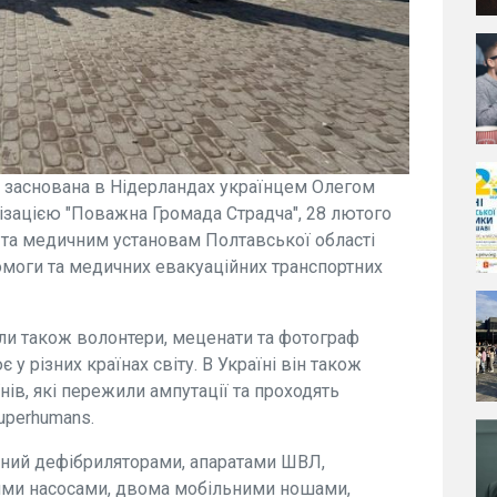
ne, заснована в Нідерландах українцем Олегом
ізацією "Поважна Громада Страдча", 28 лютого
та медичним установам Полтавської області
омоги та медичних евакуаційних транспортних
ли також волонтери, меценати та фотограф
 у різних країнах світу. В Україні він також
нів, які пережили ампутації та проходять
Superhumans.
ений дефібриляторами, апаратами ШВЛ,
ими насосами, двома мобільними ношами,