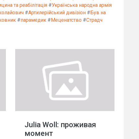
цина та реабілітація
#
Українська народна армія
колайович
#
Артилерійський дивізіон
#
Був на
ковник
#
парамедик
#
Меценатство
#
Страдч
Julia Woll: проживая
момент