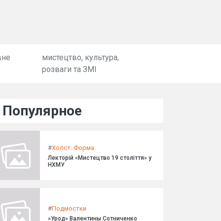
вне
мистецтво, культура,
розваги та ЗМІ
Популярное
#
Холст. Форма
Лекторій «Мистецтво 19 століття» у
НХМУ
#
Подмостки
»Урод» Валентины Сотниченко