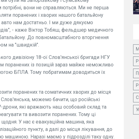
 ми були на Запорізькому і Сумському
м потрібні, вони не справляються. Ми не перша
вляти поранених і хворих нашого батальйону
 авто нам достатньо. І ми дуже дякуємо
дів", - каже Віктор Тобяш, фельдшер медичного
о батальйону. До повномасштабного вторгнення
ом на "швидкій".
М
ького дивізіону 18-ої Слов'янської бригади НГУ
Р
ом поранених із позицій зараз майже неможливо
могою БПЛА. Тому побратимам доводиться їх
П
Р
зити поранених та соматичних хворих до місця
С
 Слов'янська, можемо бачити, що російські
V-дрони, які вражають наш особовий склад та
У
еагувати та вивозити поранених. Тому ці
 щодня. У нас є евакуаційна машина, яка
ізаційного пункту, а далі до місця лікування, до
ю машиною. Наразі маємо у підрозділі таку одну.