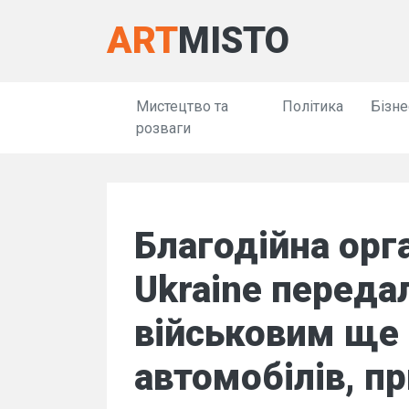
ART
MISTO
Мистецтво та
Політика
Бізне
розваги
Благодійна орга
Ukraine переда
військовим ще
автомобілів, п