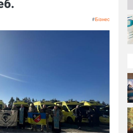
еб.
#
Бізнес