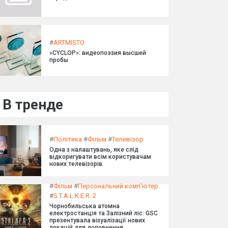
#
ARTMISTO
»CYCLOP»: видеопоэзия высшей
пробы
В тренде
#
Політика
#
Фільм
#
Телевізор
Одна з налаштувань, яке слід
відкоригувати всім користувачам
нових телевізорів.
#
Фільм
#
Персональний комп'ютер
#
S.T.A.L.K.E.R. 2
Чорнобильська атомна
електростанція та Залізний ліс: GSC
презентувала візуалізації нових
локацій для доповнення