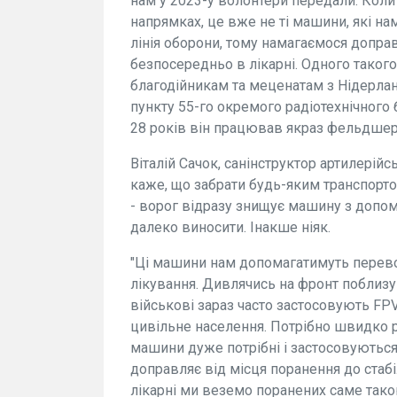
нам у 2023-у волонтери передали. Коли
напрямках, це вже не ті машини, які на
лінія оборони, тому намагаємося допра
безпосередньо в лікарні. Одного такого
благодійникам та меценатам з Нідерлан
пункту 55-го окремого радіотехнічног
28 років він працював якраз фельдшер
Віталій Сачок, санінструктор артилерійс
каже, що забрати будь-яким транспорт
- ворог відразу знищує машину з допо
далеко виносити. Інакше ніяк.
"Ці машини нам допомагатимуть перево
лікування. Дивлячись на фронт поблизу
військові зараз часто застосовують FP
цивільне населення. Потрібно швидко р
машини дуже потрібні і застосовуються
доправляє від місця поранення до стабіл
лікарні ми веземо поранених саме тако