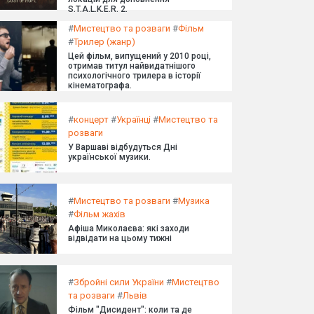
S.T.A.L.K.E.R. 2.
#
Мистецтво та розваги
#
Фільм
#
Трилер (жанр)
Цей фільм, випущений у 2010 році,
отримав титул найвидатнішого
психологічного трилера в історії
кінематографа.
#
концерт
#
Українці
#
Мистецтво та
розваги
У Варшаві відбудуться Дні
української музики.
#
Мистецтво та розваги
#
Музика
#
Фільм жахів
Афіша Миколаєва: які заходи
відвідати на цьому тижні
#
Збройні сили України
#
Мистецтво
та розваги
#
Львів
Фільм "Дисидент": коли та де