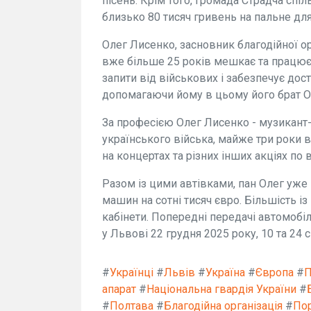
пісень. Крім того, громада Страдча спі
близько 80 тисяч гривень на пальне для
Олег Лисенко, засновник благодійної орг
вже більше 25 років мешкає та працює в
запити від військових і забезпечує дос
допомагаючи йому в цьому його брат 
За професією Олег Лисенко - музикант-б
українського війська, майже три роки в
на концертах та різних інших акціях по в
Разом із цими автівками, пан Олег уже
машин на сотні тисяч євро. Більшість із 
кабінети. Попередні передачі автомобілі
у Львові 22 грудня 2025 року, 10 та 24 с
#
Українці
#
Львів
#
Україна
#
Європа
#
П
апарат
#
Національна гвардія України
#
#
Полтава
#
Благодійна організація
#
По