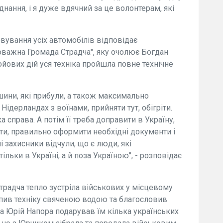
днання, і я дуже вдячний за це волонтерам, які
вування усіх автомобілів відповідає
оважна Громада Страдча", яку очолює Богдан
йових дій уся техніка пройшла повне технічне
шини, які прибули, а також максимально
Нідерландах з воїнами, прийняти тут, обігріти.
а справа. А потім її треба доправити в Україну,
ти, правильно оформити необхідні документи і
 захисники відчули, що є люди, які
ільки в Україні, а й поза Україною", - розповідає
традча тепло зустріла військових у місцевому
пив техніку свяченою водою та благословив
ва Юрій Напора подарував їм кілька українських