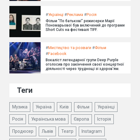
#
Українці
#
Реклама
#
Росія
Фільм "По батькові" режисерки Марії
Пономарьової був включений до програми
Short Cuts на фестивалі TIFF.
#
Мистецтво та розваги
#
Фільм
#
Facebook
Вокаліст легендарної групи Deep Purple
оголосив про закінчення своєї концертної
діяльності через труднощі зі здоров'ям.
Теги
Музика
Україна
Київ
Фільм
Українці
Росія
Українська мова
Європа
Історія
Продюсер
Львів
Театр
Instagram