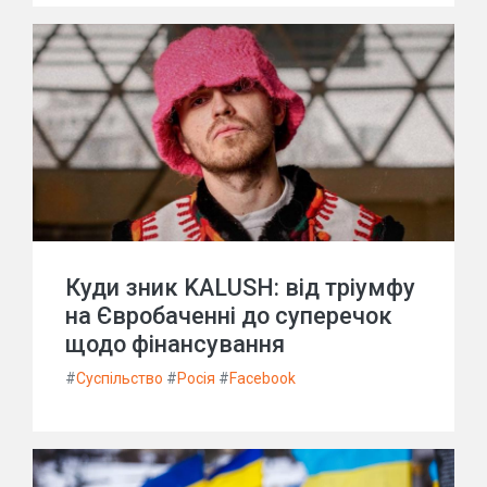
Куди зник KALUSH: від тріумфу
на Євробаченні до суперечок
щодо фінансування
#
Суспільство
#
Росія
#
Facebook