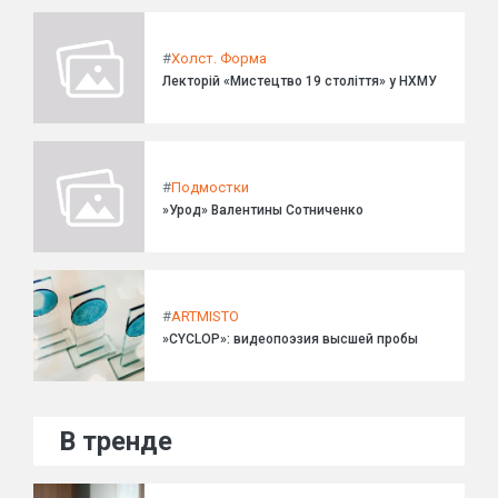
#
Холст. Форма
Лекторій «Мистецтво 19 століття» у НХМУ
#
Подмостки
»Урод» Валентины Сотниченко
#
ARTMISTO
»CYCLOP»: видеопоэзия высшей пробы
В тренде