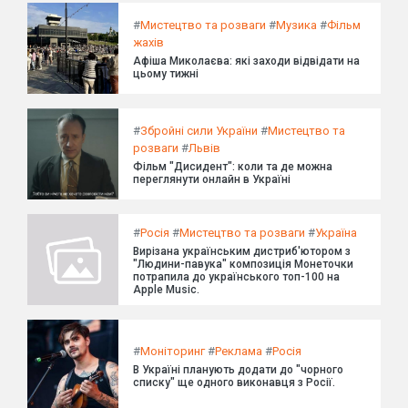
#
Мистецтво та розваги
#
Музика
#
Фільм
жахів
Афіша Миколаєва: які заходи відвідати на
цьому тижні
#
Збройні сили України
#
Мистецтво та
розваги
#
Львів
Фільм "Дисидент": коли та де можна
переглянути онлайн в Україні
#
Росія
#
Мистецтво та розваги
#
Україна
Вирізана українським дистриб'ютором з
"Людини-павука" композиція Монеточки
потрапила до українського топ-100 на
Apple Music.
#
Моніторинг
#
Реклама
#
Росія
В Україні планують додати до "чорного
списку" ще одного виконавця з Росії.