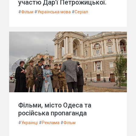
участю Дар'ї Петрожицької.
#
Фільм
#
Українська мова
#
Серіал
Фільми, місто Одеса та
російська пропаганда
#
Українці
#
Реклама
#
Фільм