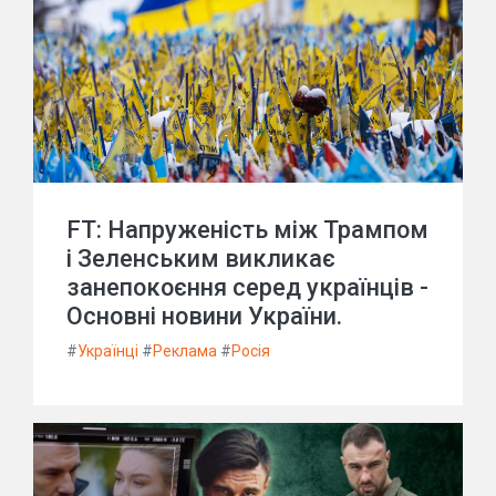
FT: Напруженість між Трампом
і Зеленським викликає
занепокоєння серед українців -
Основні новини України.
#
Українці
#
Реклама
#
Росія