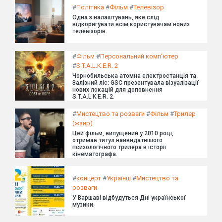
#
Політика
#
Фільм
#
Телевізор
Одна з налаштувань, яке слід
відкоригувати всім користувачам нових
телевізорів.
#
Фільм
#
Персональний комп'ютер
#
S.T.A.L.K.E.R. 2
Чорнобильська атомна електростанція та
Залізний ліс: GSC презентувала візуалізації
нових локацій для доповнення
S.T.A.L.K.E.R. 2.
#
Мистецтво та розваги
#
Фільм
#
Трилер
(жанр)
Цей фільм, випущений у 2010 році,
отримав титул найвидатнішого
психологічного трилера в історії
кінематографа.
#
концерт
#
Українці
#
Мистецтво та
розваги
У Варшаві відбудуться Дні української
музики.