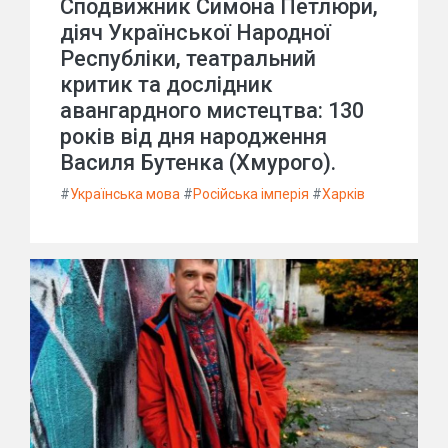
Сподвижник Симона Петлюри,
діяч Української Народної
Республіки, театральний
критик та дослідник
авангардного мистецтва: 130
років від дня народження
Василя Бутенка (Хмурого).
#
Українська мова
#
Російська імперія
#
Харків