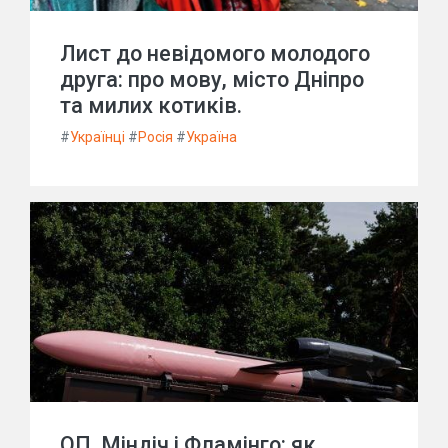
Лист до невідомого молодого
друга: про мову, місто Дніпро
та милих котиків.
#
Українці
#
Росія
#
Україна
ОП, Міндіч і Фламінго: як