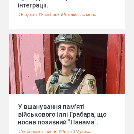
інтеграції.
#
Бюджет
#
Facebook
#
Англійська мова
У вшанування пам'яті
військового Іллі Грабара, що
носив позивний "Панама".
#
Українська гривня
#
Росія
#
Музика