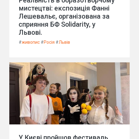
Реальність в образотворчому
мистецтві: експозиція Фанні
Лешевальє, організована за
сприяння БФ Solidarity, у
Львові.
#
живопис
#
Росія
#
Львів
У Києві пройшов фестиваль