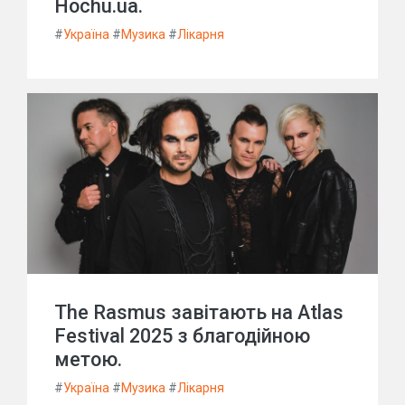
Hochu.ua.
#
Україна
#
Музика
#
Лікарня
The Rasmus завітають на Atlas
Festival 2025 з благодійною
метою.
#
Україна
#
Музика
#
Лікарня