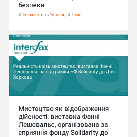
безпеки.
#
Суспільство
#
Українці
#
Росія
Мистецтво як відображення
дійсності: виставка Фанні
Лешевальє, організована за
сприяння фонду Solidarity до