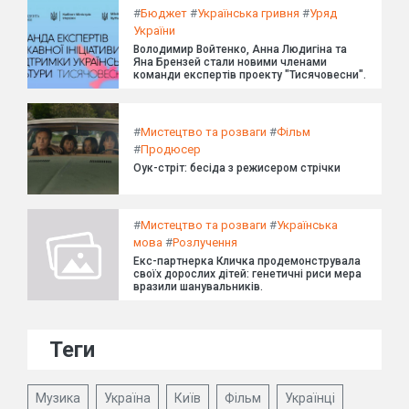
#
Бюджет
#
Українська гривня
#
Уряд
України
Володимир Войтенко, Анна Людигіна та
Яна Брензей стали новими членами
команди експертів проекту "Тисячовесни".
#
Мистецтво та розваги
#
Фільм
#
Продюсер
Оук-стріт: бесіда з режисером стрічки
#
Мистецтво та розваги
#
Українська
мова
#
Розлучення
Екс-партнерка Кличка продемонструвала
своїх дорослих дітей: генетичні риси мера
вразили шанувальників.
Теги
Музика
Україна
Київ
Фільм
Українці