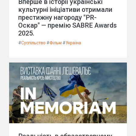
Вперше в історії українські
культурні ініціативи отримали
престижну нагороду "PR-
Оскар" — премію SABRE Awards
2025.
#
Суспільство
#
Фільм
#
Україна