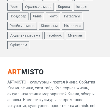
Росія
Українська мова
Європа
Історія
Продюсер
Львів
Театр
Instagram
Російська мова
Кінофільм
Німеччина
Соціальна мережа
Facebook
Музикант
Укрінформ
ART
MISTO
ARTMISTO - культурный портал Киева. События
Киева, афиша, сити-гайд. Культурная жизнь,
актуальная афиша мероприятий Киева, обзоры,
анонсы. Новости культуры, современное
искусство, культурные проекты - на artmisto.net.