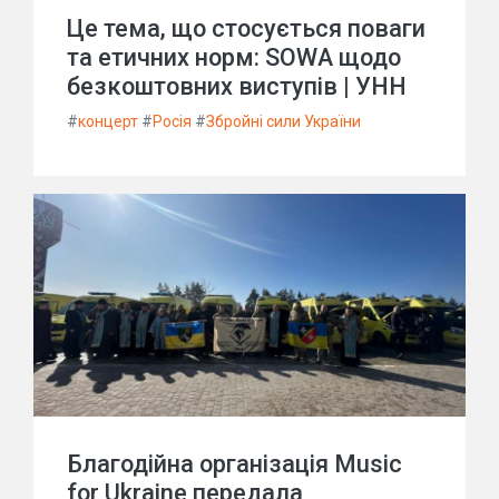
Це тема, що стосується поваги
та етичних норм: SOWA щодо
безкоштовних виступів | УНН
#
концерт
#
Росія
#
Збройні сили України
Благодійна організація Music
for Ukraine передала