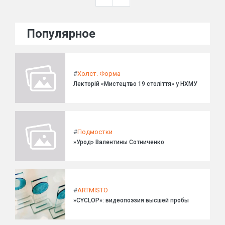
Популярное
#
Холст. Форма
Лекторій «Мистецтво 19 століття» у НХМУ
#
Подмостки
»Урод» Валентины Сотниченко
#
ARTMISTO
»CYCLOP»: видеопоэзия высшей пробы