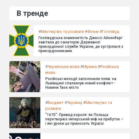
В тренде
#
Мистецтво та розваги
#
Фільм
#
Голлівуд
Голлівудська знаменитість Джессі Айзенберг
завітала до санаторію Державної
прикордонної служби України, де зустрілася з
прикордонниками.
#
Українська мова
#
Музика
#
Російська
мова
Російські мелодії заполонили пляж: на
Львівщині спалахнув новий конфлікт -
Новини Твоє місто
#
Бюджет
#
Українці
#
Мистецтво та
розваги
"1670": Привид короля: як Польща
перетворює імперський міф на прибуток –
і які уроки це приносить Україні.