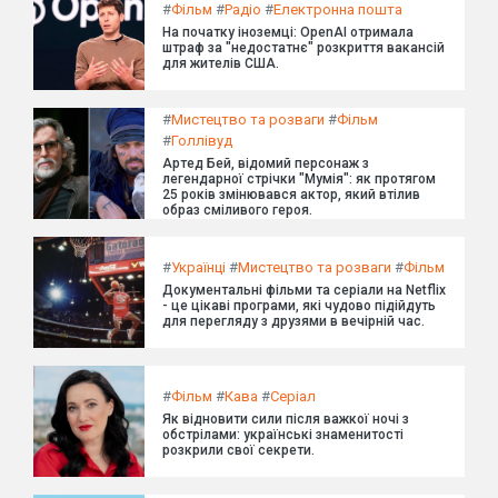
#
Фільм
#
Радіо
#
Електронна пошта
На початку іноземці: OpenAI отримала
штраф за "недостатнє" розкриття вакансій
для жителів США.
#
Мистецтво та розваги
#
Фільм
#
Голлівуд
Артед Бей, відомий персонаж з
легендарної стрічки "Мумія": як протягом
25 років змінювався актор, який втілив
образ сміливого героя.
#
Українці
#
Мистецтво та розваги
#
Фільм
Документальні фільми та серіали на Netflix
- це цікаві програми, які чудово підійдуть
для перегляду з друзями в вечірній час.
#
Фільм
#
Кава
#
Серіал
Як відновити сили після важкої ночі з
обстрілами: українські знаменитості
розкрили свої секрети.