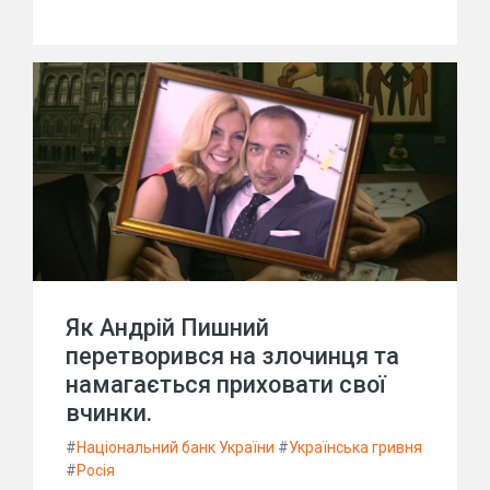
Як Андрій Пишний
перетворився на злочинця та
намагається приховати свої
вчинки.
#
Національний банк України
#
Українська гривня
#
Росія