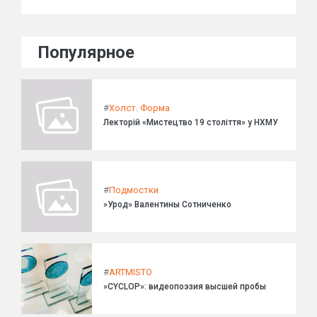
Популярное
#
Холст. Форма
Лекторій «Мистецтво 19 століття» у НХМУ
#
Подмостки
»Урод» Валентины Сотниченко
#
ARTMISTO
»CYCLOP»: видеопоэзия высшей пробы