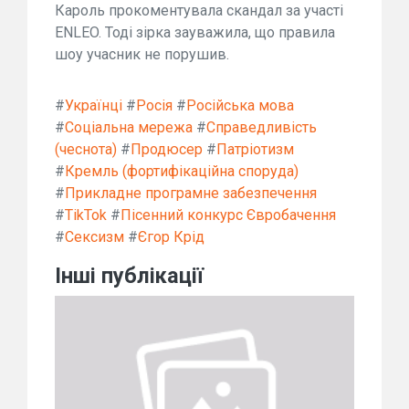
Кароль прокоментувала скандал за участі
ENLEO. Тоді зірка зауважила, що правила
шоу учасник не порушив.
#
Українці
#
Росія
#
Російська мова
#
Соціальна мережа
#
Справедливість
(чеснота)
#
Продюсер
#
Патріотизм
#
Кремль (фортифікаційна споруда)
#
Прикладне програмне забезпечення
#
TikTok
#
Пісенний конкурс Євробачення
#
Сексизм
#
Єгор Крід
Інші публікації