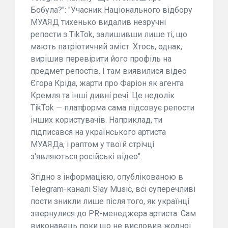
Бобула?": "Учасник Національного відбору
МУАЯД тихенько видалив незручні
репости з TikTok, залишивши лише ті, що
мають патріотичний зміст. Хтось, однак,
вирішив перевірити його профіль на
предмет репостів. І там виявилися відео
Єгора Кріда, жарти про Фаріон як агента
Кремля та інші дивні речі. Це недолік
TikTok — платформа сама підсовує репости
інших користувачів. Наприклад, ти
підписався на українського артиста
МУАЯДа, і раптом у твоїй стрічці
з'являються російські відео".
Згідно з інформацією, опублікованою в
Telegram-каналі Slay Music, всі суперечливі
пости зникли лише після того, як українці
звернулися до PR-менеджера артиста. Сам
виконавець поки що не висловив жодної