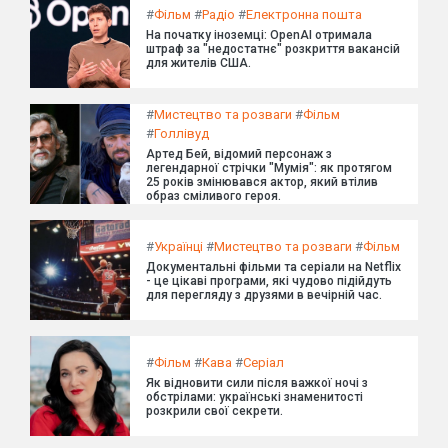
#
Фільм
#
Радіо
#
Електронна пошта
На початку іноземці: OpenAI отримала
штраф за "недостатнє" розкриття вакансій
для жителів США.
#
Мистецтво та розваги
#
Фільм
#
Голлівуд
Артед Бей, відомий персонаж з
легендарної стрічки "Мумія": як протягом
25 років змінювався актор, який втілив
образ сміливого героя.
#
Українці
#
Мистецтво та розваги
#
Фільм
Документальні фільми та серіали на Netflix
- це цікаві програми, які чудово підійдуть
для перегляду з друзями в вечірній час.
#
Фільм
#
Кава
#
Серіал
Як відновити сили після важкої ночі з
обстрілами: українські знаменитості
розкрили свої секрети.