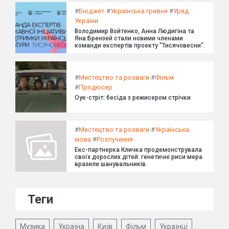
#
Бюджет
#
Українська гривня
#
Уряд
України
Володимир Войтенко, Анна Людигіна та
Яна Брензей стали новими членами
команди експертів проекту "Тисячовесни".
#
Мистецтво та розваги
#
Фільм
#
Продюсер
Оук-стріт: бесіда з режисером стрічки
#
Мистецтво та розваги
#
Українська
мова
#
Розлучення
Екс-партнерка Кличка продемонструвала
своїх дорослих дітей: генетичні риси мера
вразили шанувальників.
Теги
Музика
Україна
Київ
Фільм
Українці