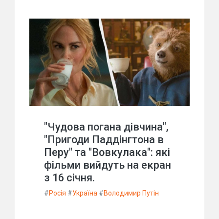
"Чудова погана дівчина",
"Пригоди Паддінгтона в
Перу" та "Вовкулака": які
фільми вийдуть на екран
з 16 січня.
#
Росія
#
Україна
#
Володимир Путін