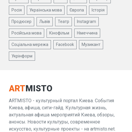
Росія
Українська мова
Європа
Історія
Продюсер
Львів
Театр
Instagram
Російська мова
Кінофільм
Німеччина
Соціальна мережа
Facebook
Музикант
Укрінформ
ART
MISTO
ARTMISTO - культурный портал Киева. События
Киева, афиша, сити-гайд. Культурная жизнь,
актуальная афиша мероприятий Киева, обзоры,
анонсы. Новости культуры, современное
искусство, культурные проекты - на artmisto.net.