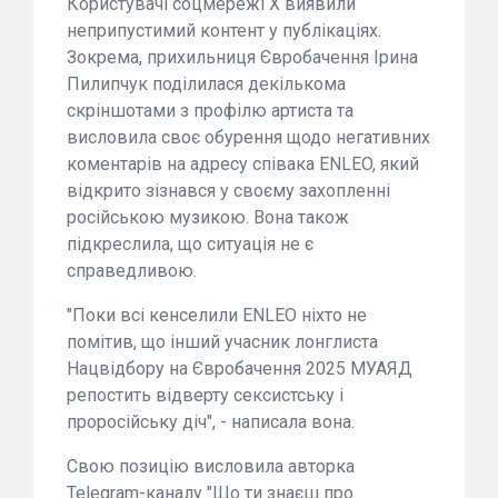
Користувачі соцмережі X виявили
неприпустимий контент у публікаціях.
Зокрема, прихильниця Євробачення Ірина
Пилипчук поділилася декількома
скріншотами з профілю артиста та
висловила своє обурення щодо негативних
коментарів на адресу співака ENLEO, який
відкрито зізнався у своєму захопленні
російською музикою. Вона також
підкреслила, що ситуація не є
справедливою.
"Поки всі кенселили ENLEO ніхто не
помітив, що інший учасник лонглиста
Нацвідбору на Євробачення 2025 МУАЯД
репостить відверту сексистську і
проросійську діч", - написала вона.
Свою позицію висловила авторка
Telegram-каналу "Що ти знаєш про