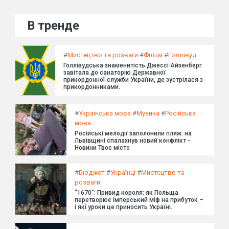
В тренде
#
Мистецтво та розваги
#
Фільм
#
Голлівуд
Голлівудська знаменитість Джессі Айзенберг
завітала до санаторію Державної
прикордонної служби України, де зустрілася з
прикордонниками.
#
Українська мова
#
Музика
#
Російська
мова
Російські мелодії заполонили пляж: на
Львівщині спалахнув новий конфлікт -
Новини Твоє місто
#
Бюджет
#
Українці
#
Мистецтво та
розваги
"1670": Привид короля: як Польща
перетворює імперський міф на прибуток –
і які уроки це приносить Україні.