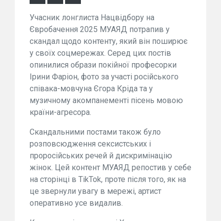
Учасник лонглиста Нацвідбору на
Євробачення 2025 МУАЯД потрапив у
скандал щодо контенту, який він поширює
у своїх соцмережах. Серед цих постів
опинилися образи покійної професорки
Ірини Фаріон, фото за участі російського
співака-мовчуна Єгора Кріда та у
музичному акомпанементі пісень мовою
країни-агресора.
Скандальними постами також було
розповсюдження сексистських і
проросійських речей й дискримінацію
жінок. Цей контент МУАЯД репостив у себе
на сторінці в TikTok, проте після того, як на
це звернули увагу в мережі, артист
оперативно усе видалив.