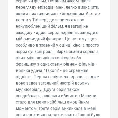
серію чи фільм. Останнім часом, після
перегляду епізодів, мені легко визначити,
який з них виявився найвдалішим. А от до
постів у Твіттері, де запитують про
найулюбленіший фільм, я взагалі не
заходжу - адже серед варіантів завжди є
мій очевидний фаворит. Це не тому, що я
особливо вправний у оцінці кіно, а просто
через сучасні реалії. Зараз знайти серіал з
рівномірною якістю епізодів або
франшизу з однаковим рівнем фільмів -
велика удача. "Такопі" - це справжня
рідкість. Перша серія мене вразила, адже
вона задає загальний настрій всьому
мультсеріалу. Друга серія також
сподобалася, оскільки вбивство Марини
стало для мене найбільш емоційним
моментом. Третя серія викликала в мені
співпереживання, адже каяття Такопі було