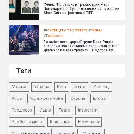
Фільм "По батькові" режисерки Марії
Пономарьової був включений до програми
Short Cuts на фестивалі TIFF.
#
Мистецтво та розваги
#
Фільм
#
Facebook
Вокаліст легендарної групи Deep Purple
оголосив про закінчення своєї концертної
діяльності через труднощі зі здоров'ям.
Теги
Музика
Україна
Київ
Фільм
Українці
Росія
Українська мова
Європа
Історія
Продюсер
Львів
Театр
Instagram
Російська мова
Кінофільм
Німеччина
Соціальна мережа
Facebook
Музикант