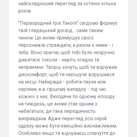
найскладніший перегляд за останні кілька
років.
"Первородний гріх Такопі" свідомо формує
твій глядацький досвід... саме таким
чином. Це аніме примушує своїх
персонажів страждати, а разом з ними - і
тебе. Воно прагне, щоб тобі було незручно
дивитися. Інколи - навіть огидно та
неприємно. Творці хочуть, щоб ти відчував
дискомфорт, щоб ти нерішуче ворушився
на місці. Найкраще - робити паузи між
серіями, а в гіршому випадку - під час
кожної з них. Виходячи по одному епізоду
на тиждень, це аніме стає одним з
небагатьох, де така періодичність
виправдана. Адже перегляд усіх серій
одразу може бути емоційно виснажливим.
Особливо якщо ти відчуваєш співчуття до