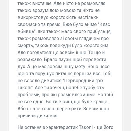
також вистачає. Але ніхто не розмовляє
такою зрозумілою мовою та ніхто не
використовує жорстокість настільки
своєчасно та прямо. Вже було аніме "Клас
вбивць", яке також мало свого прибульця,
також розмовляло зі своїм глядачем про
смерть, також подекуди було жорстоким.
Але погодьтеся: це зовсім інше. Те ще й
розважало. Брало паузи, щоб перевести
дух. А це має зовсім іншу мету. Воно несе
ідею та порушує питання перш за все. Тобі
не весело дивитися "Первородний гріх
Такопі". Але ти хочеш, бо тебе турбують
проблеми, про які розмовляє аніме. Бо тобі
не все одно. Бо ти віриш, що буде краще.
Або ні, але хочеш перевірити. Зовсім інші
причини дивитися.
Не остання з характеристик Такопі - це його