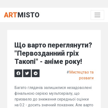
ART
MISTO
Що варто переглянути?
"Первозданний гріх
Такопі" - аніме року!
#
Мистецтво та
розваги
Багато глядачів залишилися незадоволені
фінальною серією мультсеріалу, що
призвело до зниження середньої оцінки
на 0.2 - досить значний показник. Але варто