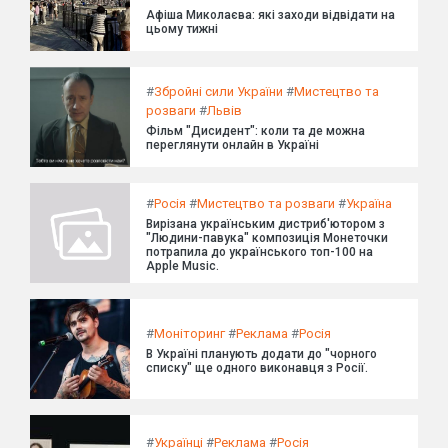
Афіша Миколаєва: які заходи відвідати на
цьому тижні
#
Збройні сили України
#
Мистецтво та
розваги
#
Львів
Фільм "Дисидент": коли та де можна
переглянути онлайн в Україні
#
Росія
#
Мистецтво та розваги
#
Україна
Вирізана українським дистриб'ютором з
"Людини-павука" композиція Монеточки
потрапила до українського топ-100 на
Apple Music.
#
Моніторинг
#
Реклама
#
Росія
В Україні планують додати до "чорного
списку" ще одного виконавця з Росії.
#
Українці
#
Реклама
#
Росія