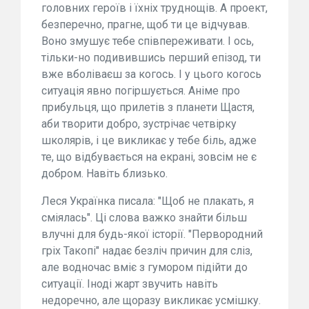
головних героїв і їхніх труднощів. А проект,
безперечно, прагне, щоб ти це відчував.
Воно змушує тебе співпереживати. І ось,
тільки-но подивившись перший епізод, ти
вже вболіваєш за когось. І у цього когось
ситуація явно погіршується. Аніме про
прибульця, що прилетів з планети Щастя,
аби творити добро, зустрічає четвірку
школярів, і це викликає у тебе біль, адже
те, що відбувається на екрані, зовсім не є
добром. Навіть близько.
Леся Українка писала: "Щоб не плакать, я
сміялась". Ці слова важко знайти більш
влучні для будь-якої історії. "Первородний
гріх Такопі" надає безліч причин для сліз,
але водночас вміє з гумором підійти до
ситуації. Іноді жарт звучить навіть
недоречно, але щоразу викликає усмішку.