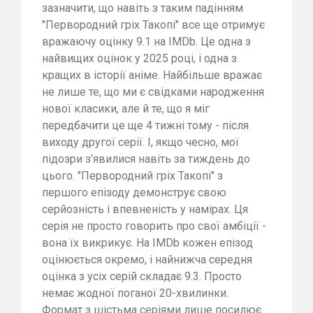
зазначити, що навіть з таким падінням
"Первородний гріх Такопі" все ще отримує
вражаючу оцінку 9.1 на IMDb. Це одна з
найвищих оцінок у 2025 році, і одна з
кращих в історії аніме. Найбільше вражає
не лише те, що ми є свідками народження
нової класики, але й те, що я міг
передбачити це ще 4 тижні тому - після
виходу другої серії. І, якщо чесно, мої
підозри з’явилися навіть за тиждень до
цього. "Первородний гріх Такопі" з
першого епізоду демонструє свою
серйозність і впевненість у намірах. Ця
серія не просто говорить про свої амбіції -
вона їх викрикує. На IMDb кожен епізод
оцінюється окремо, і найнижча середня
оцінка з усіх серій складає 9.3. Просто
немає жодної поганої 20-хвилинки.
Формат з шістьма серіями лише посилює