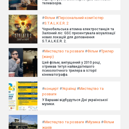
телевізорів.
#
Фільм
#
Персональний комп'ютер
#
S.T.A.L.K.E.R. 2
Чорнобильська атомна електростанція та
Залізний ліс: GSC презентувала візуалізації
нових локацій для доповнення
S.T.A.L.K.E.R. 2.
#
Мистецтво та розваги
#
Фільм
#
Трилер
(жанр)
Цей фільм, випущений у 2010 році,
отримав титул найвидатнішого
психологічного трилера в історії
кінематографа.
#
концерт
#
Українці
#
Мистецтво та
розваги
У Варшаві відбудуться Дні української
музики.
#
Мистецтво та розваги
#
Музика
#
Фільм
жахів