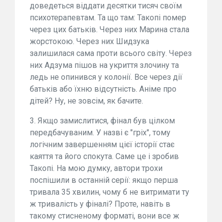
доведеться віддати десятки тисяч своїм
психотерапевтам. Та що там: Такопі помер
через цих батьків. Через них Марина стала
жорстокою. Через них Шидзука
залишилася сама проти всього світу. Через
них Адзума пішов на укриття злочину та
ледь не опинився у колонії. Все через дії
батьків або їхню відсутність. Аніме про
дітей? Ну, не зовсім, як бачите.
3. Якщо замислитися, фінал був цілком
передбачуваним. У назві є "гріх", тому
логічним завершенням цієї історії стає
каяття та його спокута. Саме це і зробив
Такопі. На мою думку, автори трохи
поспішили в останній серії: якщо перша
тривала 35 хвилин, чому б не витримати ту
ж тривалість у фіналі? Проте, навіть в
такому стисненому форматі, вони все ж