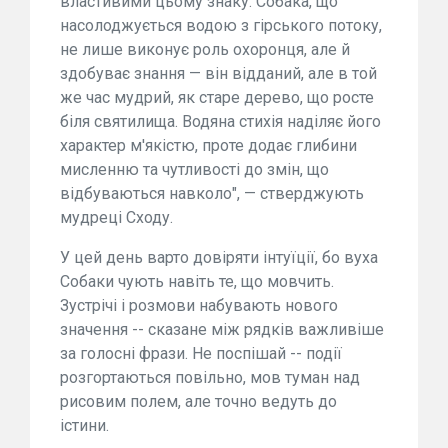
властивими цьому знаку. Собака, що
насолоджується водою з гірського потоку,
не лише виконує роль охоронця, але й
здобуває знання — він відданий, але в той
же час мудрий, як старе дерево, що росте
біля святилища. Водяна стихія наділяє його
характер м'якістю, проте додає глибини
мисленню та чутливості до змін, що
відбуваються навколо", — стверджують
мудреці Сходу.
У цей день варто довіряти інтуїції, бо вуха
Собаки чують навіть те, що мовчить.
Зустрічі і розмови набувають нового
значення -- сказане між рядків важливіше
за голосні фрази. Не поспішай -- події
розгортаються повільно, мов туман над
рисовим полем, але точно ведуть до
істини.