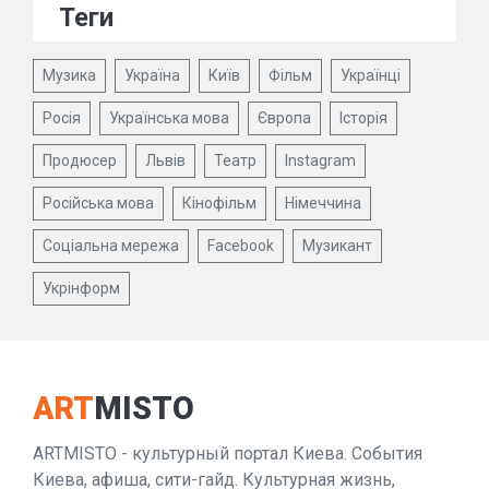
Теги
Музика
Україна
Київ
Фільм
Українці
Росія
Українська мова
Європа
Історія
Продюсер
Львів
Театр
Instagram
Російська мова
Кінофільм
Німеччина
Соціальна мережа
Facebook
Музикант
Укрінформ
ART
MISTO
ARTMISTO - культурный портал Киева. События
Киева, афиша, сити-гайд. Культурная жизнь,