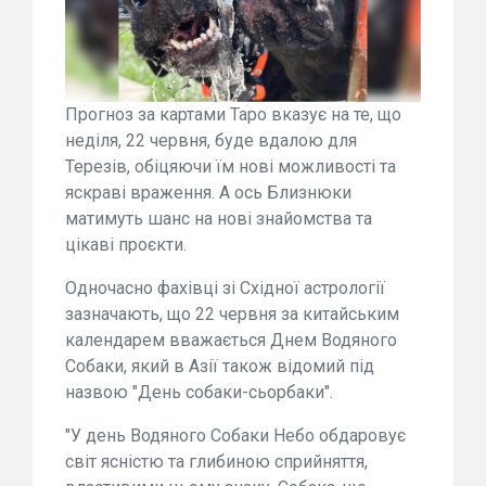
Прогноз за картами Таро вказує на те, що
неділя, 22 червня, буде вдалою для
Терезів, обіцяючи їм нові можливості та
яскраві враження. А ось Близнюки
матимуть шанс на нові знайомства та
цікаві проєкти.
Одночасно фахівці зі Східної астрології
зазначають, що 22 червня за китайським
календарем вважається Днем Водяного
Собаки, який в Азії також відомий під
назвою "День собаки-сьорбаки".
"У день Водяного Собаки Небо обдаровує
світ ясністю та глибиною сприйняття,