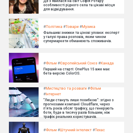
Де з'явилася на світ Софія Ротару:
особливості рідного села та цікаві місця
для відвідування.
#
Політика
#
Товари
#
Музика
Фальшиві знижки та цінові уловки: експерт
у галузі права розповів, яким чином
супермаркети обманюють споживачів.
#
Фільм
#
Європейський Союз
#
Канада
Перший на старті: OnePlus 15 вже має
бета-версію ColorOS.
#
Мистецтво та розваги
#
Фільм
#
Інтернет
"Люди стануть лише похибкою": згідно з
прогнозами компанії Cloudflare, через
п'ять років обсяг трафіку, що генерують
боти, буде в тисячу разів більшим, ніж
трафік реальних користувачів.
#
Фільм
#
Штучний інтелект
#
Техас