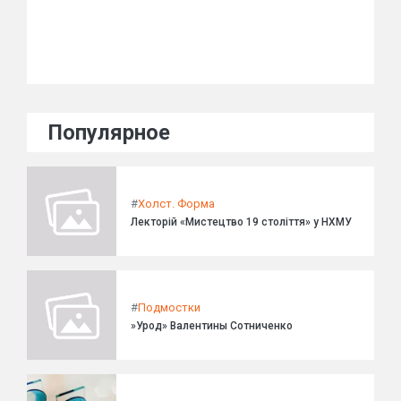
Популярное
#
Холст. Форма
Лекторій «Мистецтво 19 століття» у НХМУ
#
Подмостки
»Урод» Валентины Сотниченко