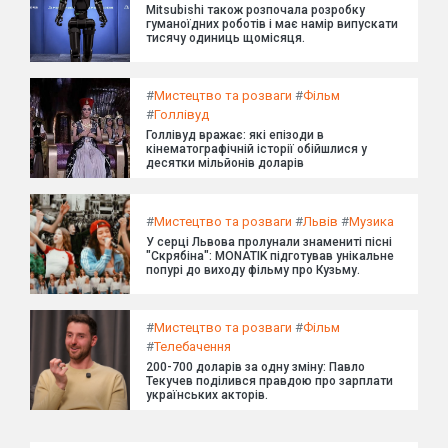
Mitsubishi також розпочала розробку
гуманоїдних роботів і має намір випускати
тисячу одиниць щомісяця.
#
Мистецтво та розваги
#
Фільм
#
Голлівуд
Голлівуд вражає: які епізоди в
кінематографічній історії обійшлися у
десятки мільйонів доларів
#
Мистецтво та розваги
#
Львів
#
Музика
У серці Львова пролунали знамениті пісні
"Скрябіна": MONATIK підготував унікальне
попурі до виходу фільму про Кузьму.
#
Мистецтво та розваги
#
Фільм
#
Телебачення
200-700 доларів за одну зміну: Павло
Текучев поділився правдою про зарплати
українських акторів.