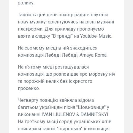
ролику.
Також в цей день знавці радять слухати
нову музику, орієнтуючись на різні музичні
платформи. Для прикладу пропонуємо
взяти вкладку "В тренді" на Youtube-Music.
На сьомому місці в ній знаходиться
композиція Лебеді Лебеді, Amaya Roma.
На п'ятому місці розташувалася
композиція, що розповідає про морозну ніч
та порожній келих без іскристого
просекко.
Четверту позицію зайняла відома
багатьом українцям пісня "Шовковиця" у
виконанні IVAN LIULENOV & DAMNITSKYI.
На третьому місці серед українських хітів
опинилася також "старенька" композиція