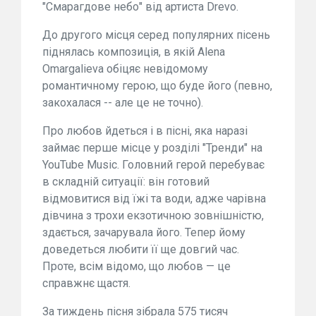
"Смарагдове небо" від артиста Drevo.
До другого місця серед популярних пісень
піднялась композиція, в якій Alena
Omargalieva обіцяє невідомому
романтичному герою, що буде його (певно,
закохалася -- але це не точно).
Про любов йдеться і в пісні, яка наразі
займає перше місце у розділі "Тренди" на
YouTube Music. Головний герой перебуває
в складній ситуації: він готовий
відмовитися від їжі та води, адже чарівна
дівчина з трохи екзотичною зовнішністю,
здається, зачарувала його. Тепер йому
доведеться любити її ще довгий час.
Проте, всім відомо, що любов — це
справжнє щастя.
За тиждень пісня зібрала 575 тисяч