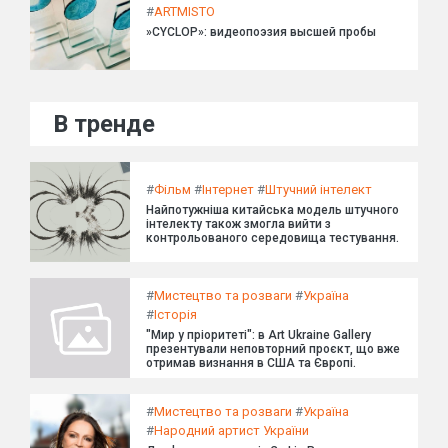
#
ARTMISTO
»CYCLOP»: видеопоэзия высшей пробы
В тренде
#
Фільм
#
Інтернет
#
Штучний інтелект
Найпотужніша китайська модель штучного
інтелекту також змогла вийти з
контрольованого середовища тестування.
#
Мистецтво та розваги
#
Україна
#
Історія
"Мир у пріоритеті": в Art Ukraine Gallery
презентували неповторний проєкт, що вже
отримав визнання в США та Європі.
#
Мистецтво та розваги
#
Україна
#
Народний артист України