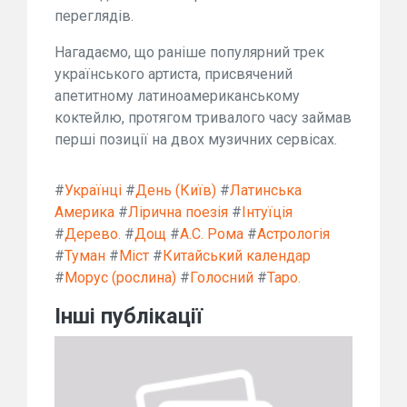
переглядів.
Нагадаємо, що раніше популярний трек
українського артиста, присвячений
апетитному латиноамериканському
коктейлю, протягом тривалого часу займав
перші позиції на двох музичних сервісах.
#
Українці
#
День (Київ)
#
Латинська
Америка
#
Лірична поезія
#
Інтуїція
#
Дерево.
#
Дощ
#
А.С. Рома
#
Астрологія
#
Туман
#
Міст
#
Китайський календар
#
Морус (рослина)
#
Голосний
#
Таро.
Інші публікації