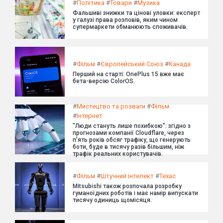
#
Політика
#
Товари
#
Музика
Фальшиві знижки та цінові уловки: експерт
у галузі права розповів, яким чином
супермаркети обманюють споживачів.
#
Фільм
#
Європейський Союз
#
Канада
Перший на старті: OnePlus 15 вже має
бета-версію ColorOS.
#
Мистецтво та розваги
#
Фільм
#
Інтернет
"Люди стануть лише похибкою": згідно з
прогнозами компанії Cloudflare, через
п'ять років обсяг трафіку, що генерують
боти, буде в тисячу разів більшим, ніж
трафік реальних користувачів.
#
Фільм
#
Штучний інтелект
#
Техас
Mitsubishi також розпочала розробку
гуманоїдних роботів і має намір випускати
тисячу одиниць щомісяця.