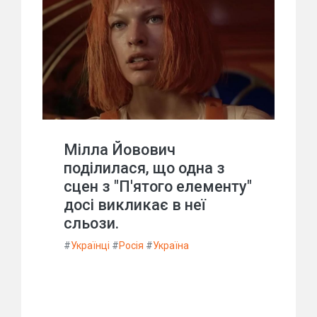
Мілла Йовович
поділилася, що одна з
сцен з "П'ятого елементу"
досі викликає в неї
сльози.
#
Українці
#
Росія
#
Україна