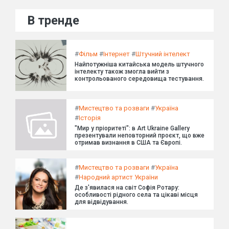
В тренде
#
Фільм
#
Інтернет
#
Штучний інтелект
Найпотужніша китайська модель штучного
інтелекту також змогла вийти з
контрольованого середовища тестування.
#
Мистецтво та розваги
#
Україна
#
Історія
"Мир у пріоритеті": в Art Ukraine Gallery
презентували неповторний проєкт, що вже
отримав визнання в США та Європі.
#
Мистецтво та розваги
#
Україна
#
Народний артист України
Де з'явилася на світ Софія Ротару:
особливості рідного села та цікаві місця
для відвідування.