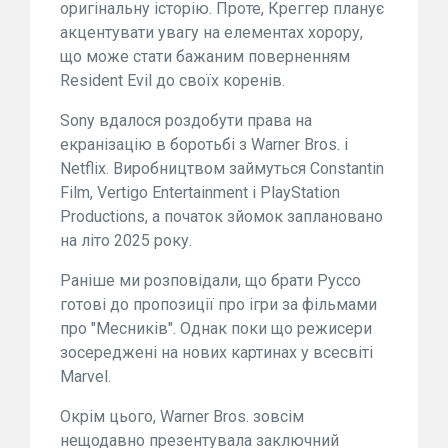
оригінальну історію. Проте, Креггер планує
акцентувати увагу на елементах хорору,
що може стати бажаним поверненням
Resident Evil до своїх коренів.
Sony вдалося роздобути права на
екранізацію в боротьбі з Warner Bros. і
Netflix. Виробництвом займуться Constantin
Film, Vertigo Entertainment і PlayStation
Productions, а початок зйомок заплановано
на літо 2025 року.
Раніше ми розповідали, що брати Руссо
готові до пропозиції про ігри за фільмами
про "Месників". Однак поки що режисери
зосереджені на нових картинах у всесвіті
Marvel.
Окрім цього, Warner Bros. зовсім
нещодавно презентувала заключний