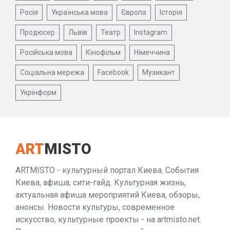
Росія
Українська мова
Європа
Історія
Продюсер
Львів
Театр
Instagram
Російська мова
Кінофільм
Німеччина
Соціальна мережа
Facebook
Музикант
Укрінформ
ART
MISTO
ARTMISTO - культурный портал Киева. События
Киева, афиша, сити-гайд. Культурная жизнь,
актуальная афиша мероприятий Киева, обзоры,
анонсы. Новости культуры, современное
искусство, культурные проекты - на artmisto.net.