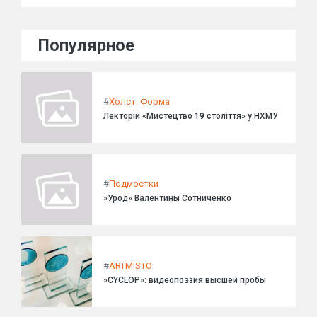
Популярное
#
Холст. Форма
Лекторій «Мистецтво 19 століття» у НХМУ
#
Подмостки
»Урод» Валентины Сотниченко
#
ARTMISTO
»CYCLOP»: видеопоэзия высшей пробы