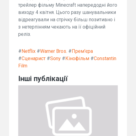
трейлер фільму Minecraft напередодні його
виходу 4 квітня. Цього разу шанувальники
відреагували на стрічку більш позитивно і
з нетерпінням чекають на її офіційний
реліз.
#
Netflix
#
Warner Bros.
#
Прем'єра
#
Сценарист
#
Sony
#
Кінофільм
#
Constantin
Film
Інші публікації