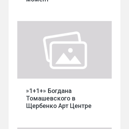
»1+1+» Богдана
Томашевского в
Щербенко Арт Центре