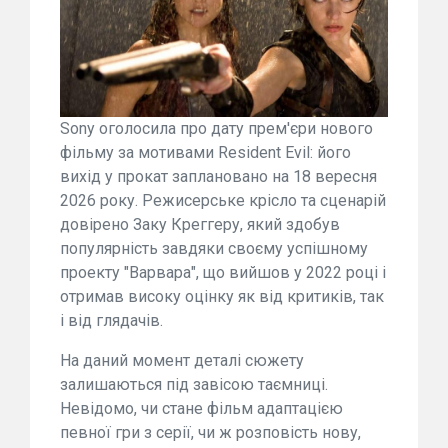
Sony оголосила про дату прем'єри нового
фільму за мотивами Resident Evil: його
вихід у прокат заплановано на 18 вересня
2026 року. Режисерське крісло та сценарій
довірено Заку Креггеру, який здобув
популярність завдяки своєму успішному
проекту "Варвара", що вийшов у 2022 році і
отримав високу оцінку як від критиків, так
і від глядачів.
На даний момент деталі сюжету
залишаються під завісою таємниці.
Невідомо, чи стане фільм адаптацією
певної гри з серії, чи ж розповість нову,