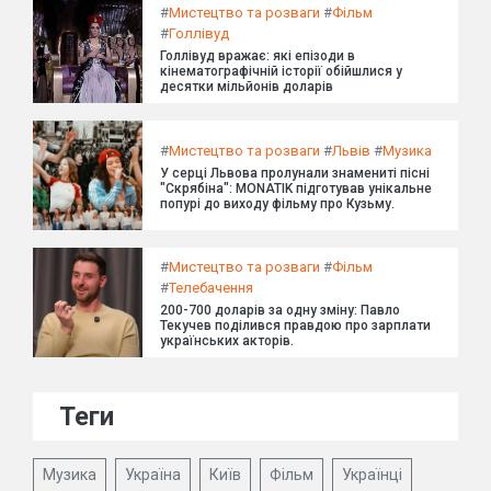
#
Мистецтво та розваги
#
Фільм
#
Голлівуд
Голлівуд вражає: які епізоди в
кінематографічній історії обійшлися у
десятки мільйонів доларів
#
Мистецтво та розваги
#
Львів
#
Музика
У серці Львова пролунали знамениті пісні
"Скрябіна": MONATIK підготував унікальне
попурі до виходу фільму про Кузьму.
#
Мистецтво та розваги
#
Фільм
#
Телебачення
200-700 доларів за одну зміну: Павло
Текучев поділився правдою про зарплати
українських акторів.
Теги
Музика
Україна
Київ
Фільм
Українці