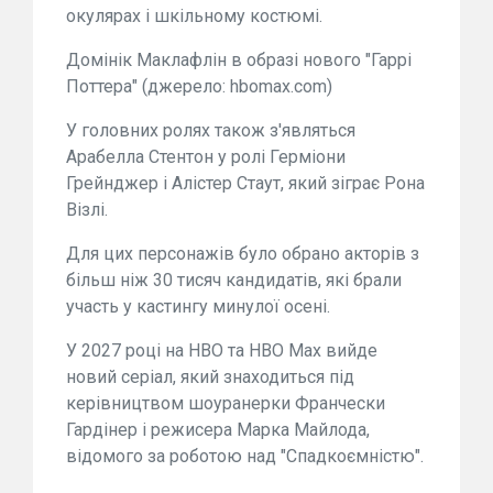
окулярах і шкільному костюмі.
Домінік Маклафлін в образі нового "Гаррі
Поттера" (джерело: hbomax.com)
У головних ролях також з'являться
Арабелла Стентон у ролі Герміони
Грейнджер і Алістер Стаут, який зіграє Рона
Візлі.
Для цих персонажів було обрано акторів з
більш ніж 30 тисяч кандидатів, які брали
участь у кастингу минулої осені.
У 2027 році на HBO та HBO Max вийде
новий серіал, який знаходиться під
керівництвом шоуранерки Франчески
Гардінер і режисера Марка Майлода,
відомого за роботою над "Спадкоємністю".