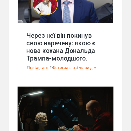
Через неї він покинув
свою наречену: якою є
нова кохана Дональда
Трампа-молодшого.
#
Instagram
#
Фотографія
#
Білий дім