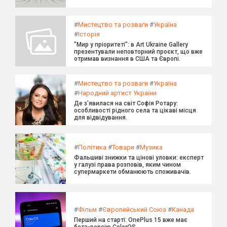
#
Мистецтво та розваги
#
Україна
#
Історія
"Мир у пріоритеті": в Art Ukraine Gallery
презентували неповторний проєкт, що вже
отримав визнання в США та Європі.
#
Мистецтво та розваги
#
Україна
#
Народний артист України
Де з'явилася на світ Софія Ротару:
особливості рідного села та цікаві місця
для відвідування.
#
Політика
#
Товари
#
Музика
Фальшиві знижки та цінові уловки: експерт
у галузі права розповів, яким чином
супермаркети обманюють споживачів.
#
Фільм
#
Європейський Союз
#
Канада
Перший на старті: OnePlus 15 вже має
бета-версію ColorOS.