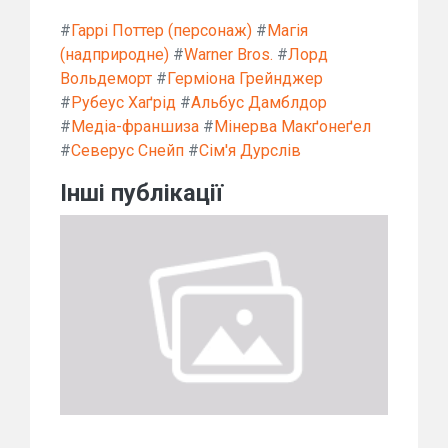
#
Гаррі Поттер (персонаж)
#
Магія
(надприродне)
#
Warner Bros.
#
Лорд
Вольдеморт
#
Герміона Грейнджер
#
Рубеус Хаґрід
#
Альбус Дамблдор
#
Медіа-франшиза
#
Мінерва Макґонеґел
#
Северус Снейп
#
Сім'я Дурслів
Інші публікації