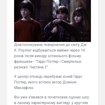
Довгоочікуване повернення до світу Дж.
К. Роулінг відбувається майже через 14
років після виходу останнього фільму
франшизи - "Гаррі Поттер і Смертельні
реліквії: Частина 2".
У центрі оповіді перебуває юний Гаррі
Поттер, якого втілює актор Домінік
Маклафлін.
Він уже з'явився в початкових сценах шоу
в своєму характерному вигляді: у круглих