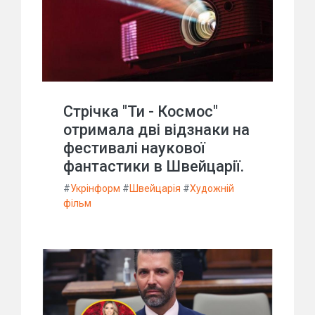
Стрічка "Ти - Космос"
отримала дві відзнаки на
фестивалі наукової
фантастики в Швейцарії.
#
Укрінформ
#
Швейцарія
#
Художній
фільм