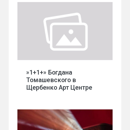
»1+1+» Богдана
Томашевского в
Щербенко Арт Центре