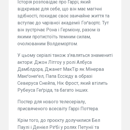
Історія розповідає про Гаррі, який
відкриває для себе, що він має магічні
здібності, покидає своє звичайне життя та
вступає до чарівної академії Гоґвортс. Тут
він зустрічає Рона і Герміону, разом із
якими протистоїть темним силам,
очолюваним Волдемортом.
У цьому серіалі також з'являться знамениті
актори: Джон Літгоу у ролі Албуса
Дамблдора, Джанет МакТір як Мінерва
Макґонеґел, Папа Ессієду в образі
Северуса Снейпа, Нік Фрост, який втілить
Рубеуса Геґріда, та багато інших.
Постер для нового телесеріалу,
присвяченого всесвіту Гаррі Поттера.
Крім того, до проєкту долучилися Бел
Паулі і Деніел Ріґбі у ролях Петунії та