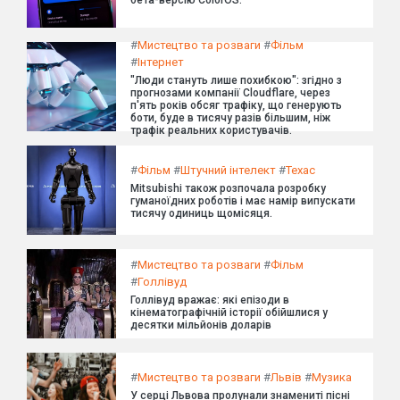
#
Мистецтво та розваги
#
Фільм
#
Інтернет
"Люди стануть лише похибкою": згідно з
прогнозами компанії Cloudflare, через
п'ять років обсяг трафіку, що генерують
боти, буде в тисячу разів більшим, ніж
трафік реальних користувачів.
#
Фільм
#
Штучний інтелект
#
Техас
Mitsubishi також розпочала розробку
гуманоїдних роботів і має намір випускати
тисячу одиниць щомісяця.
#
Мистецтво та розваги
#
Фільм
#
Голлівуд
Голлівуд вражає: які епізоди в
кінематографічній історії обійшлися у
десятки мільйонів доларів
#
Мистецтво та розваги
#
Львів
#
Музика
У серці Львова пролунали знамениті пісні