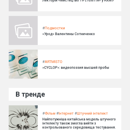
Лекторій «Мистецтво 19 століття» у НХМУ
#
Подмостки
»Урод» Валентины Сотниченко
#
ARTMISTO
»CYCLOP»: видеопоэзия высшей пробы
В тренде
#
Фільм
#
Інтернет
#
Штучний інтелект
Найпотужніша китайська модель штучного
інтелекту також змогла вийти з
контрольованого середовища тестування.