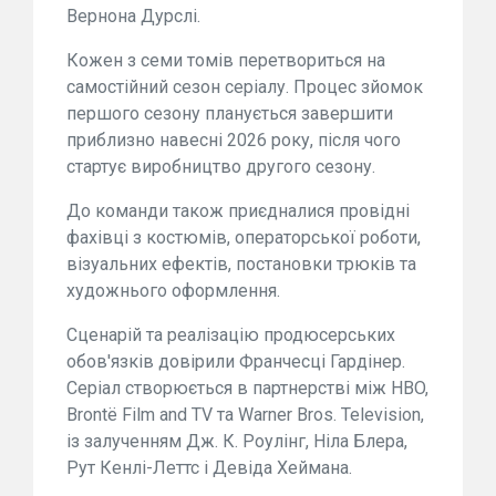
Вернона Дурслі.
Кожен з семи томів перетвориться на
самостійний сезон серіалу. Процес зйомок
першого сезону планується завершити
приблизно навесні 2026 року, після чого
стартує виробництво другого сезону.
До команди також приєдналися провідні
фахівці з костюмів, операторської роботи,
візуальних ефектів, постановки трюків та
художнього оформлення.
Сценарій та реалізацію продюсерських
обов'язків довірили Франчесці Гардінер.
Серіал створюється в партнерстві між HBO,
Brontë Film and TV та Warner Bros. Television,
із залученням Дж. К. Роулінг, Ніла Блера,
Рут Кенлі-Леттс і Девіда Хеймана.