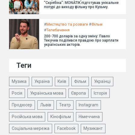
"Скрябіна": MONATIK підготував унікальне
попурі до виходу фільму про Кузьму.
#
Мистецтво та розваги
#
Фільм
#
Телебачення
200-700 доларів за одну зміну: Павло
Текучев поділився правдою про зарплати
українських акторів.
Теги
Музика
Україна
Київ
Фільм
Українці
Росія
Українська мова
Європа
Історія
Продюсер
Львів
Театр
Instagram
Російська мова
Кінофільм
Німеччина
Соціальна мережа
Facebook
Музикант