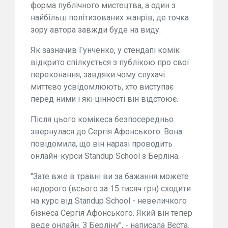
форма публічного мистецтва, а один з
найбільш політизованих жанрів, де точка
зору автора завжди буде на виду.
Як зазначив Гунченко, у стендапі комік
відкрито спілкується з публікою про свої
переконання, завдяки чому слухачі
миттєво усвідомлюють, хто виступає
перед ними і які цінності він відстоює.
Після цього комікеса безпосередньо
звернулася до Сергія Афонського. Вона
повідомила, що він наразі проводить
онлайн-курси Standup School з Берліна.
"Зате вже в травні ви за бажання можете
недорого (всього за 15 тисяч грн) сходити
на курс від Standup School - невеличкого
бізнеса Сергія Афонського. Який він тепер
веде онлайн. З Берліну", - написала Вєста.