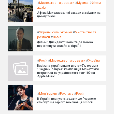
#
Мистецтво та розваги
#
Музика
#
Фільм
жахів
Афіша Миколаєва: які заходи відвідати на
цьому тижні
#
Збройні сили України
#
Мистецтво та
розваги
#
Львів
Фільм "Дисидент": коли та де можна
переглянути онлайн в Україні
#
Росія
#
Мистецтво та розваги
#
Україна
Вирізана українським дистриб'ютором з
"Людини-павука" композиція Монеточки
потрапила до українського топ-100 на
Apple Music.
#
Моніторинг
#
Реклама
#
Росія
В Україні планують додати до "чорного
списку" ще одного виконавця з Росії.