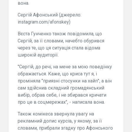
вона.
Сергій Афонський (джерело:
instagram.com/afonskey)
Вєста Гунченко також повідомила, що
Сергій, за її словами, начебто обурився
через те, що ця ситуація стала відома
широкій аудиторії.
"Сергій, до речі, на мене за мою поведінку
ображається. Каже, що криса тут я, і
проміняла "приязні стосунки на хайп", а він
сам здійснив складний громадянський
вибір, обрав себе, і не збирався кричати
про це в соцмережах", - написала вона.
Також комікеса звернула увагу на
рекламний допис курсів, у якому, за її
словами, прибрали згадку про Афонського