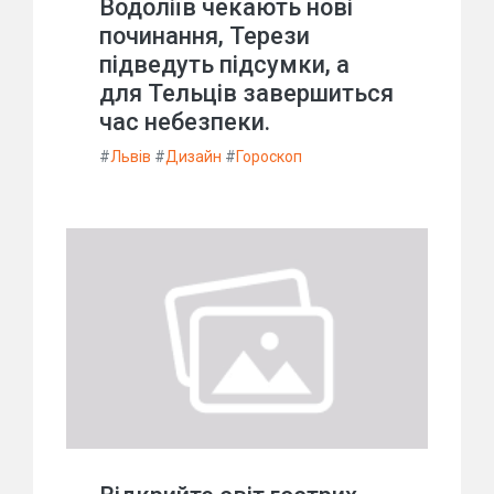
Водоліїв чекають нові
починання, Терези
підведуть підсумки, а
для Тельців завершиться
час небезпеки.
#
Львів
#
Дизайн
#
Гороскоп