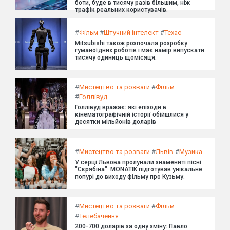
боти, буде в тисячу разів більшим, ніж
трафік реальних користувачів.
#
Фільм
#
Штучний інтелект
#
Техас
Mitsubishi також розпочала розробку
гуманоїдних роботів і має намір випускати
тисячу одиниць щомісяця.
#
Мистецтво та розваги
#
Фільм
#
Голлівуд
Голлівуд вражає: які епізоди в
кінематографічній історії обійшлися у
десятки мільйонів доларів
#
Мистецтво та розваги
#
Львів
#
Музика
У серці Львова пролунали знамениті пісні
"Скрябіна": MONATIK підготував унікальне
попурі до виходу фільму про Кузьму.
#
Мистецтво та розваги
#
Фільм
#
Телебачення
200-700 доларів за одну зміну: Павло