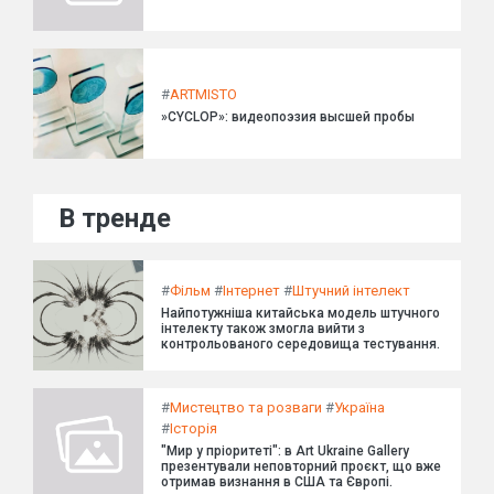
#
ARTMISTO
»CYCLOP»: видеопоэзия высшей пробы
В тренде
#
Фільм
#
Інтернет
#
Штучний інтелект
Найпотужніша китайська модель штучного
інтелекту також змогла вийти з
контрольованого середовища тестування.
#
Мистецтво та розваги
#
Україна
#
Історія
"Мир у пріоритеті": в Art Ukraine Gallery
презентували неповторний проєкт, що вже
отримав визнання в США та Європі.