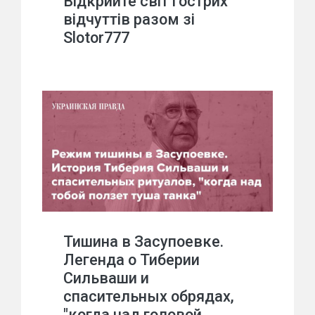
Відкрийте світ гострих
відчуттів разом зі
Slotor777
Тишина в Засупоевке.
Легенда о Тиберии
Сильваши и
спасительных обрядах,
"когда над головой