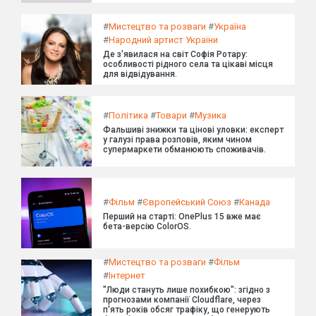
#
Мистецтво та розваги
#
Україна
#
Народний артист України
Де з'явилася на світ Софія Ротару:
особливості рідного села та цікаві місця
для відвідування.
#
Політика
#
Товари
#
Музика
Фальшиві знижки та цінові уловки: експерт
у галузі права розповів, яким чином
супермаркети обманюють споживачів.
#
Фільм
#
Європейський Союз
#
Канада
Перший на старті: OnePlus 15 вже має
бета-версію ColorOS.
#
Мистецтво та розваги
#
Фільм
#
Інтернет
"Люди стануть лише похибкою": згідно з
прогнозами компанії Cloudflare, через
п'ять років обсяг трафіку, що генерують