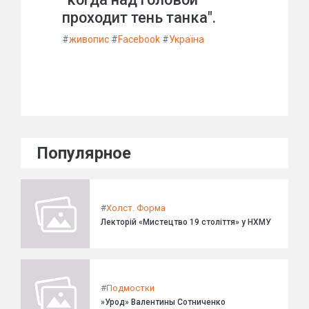
проходит тень танка".
#
живопис
#
Facebook
#
Україна
Популярное
#
Холст. Форма
Лекторій «Мистецтво 19 століття» у НХМУ
#
Подмостки
»Урод» Валентины Сотниченко