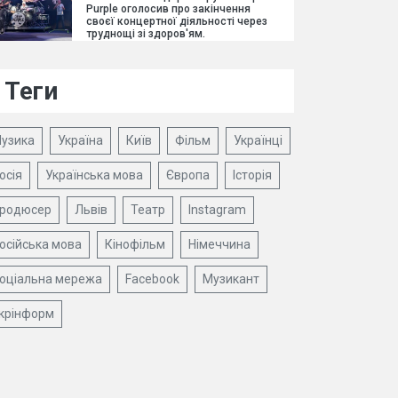
Purple оголосив про закінчення
своєї концертної діяльності через
труднощі зі здоров'ям.
Теги
узика
Україна
Київ
Фільм
Українці
осія
Українська мова
Європа
Історія
родюсер
Львів
Театр
Instagram
осійська мова
Кінофільм
Німеччина
оціальна мережа
Facebook
Музикант
крінформ