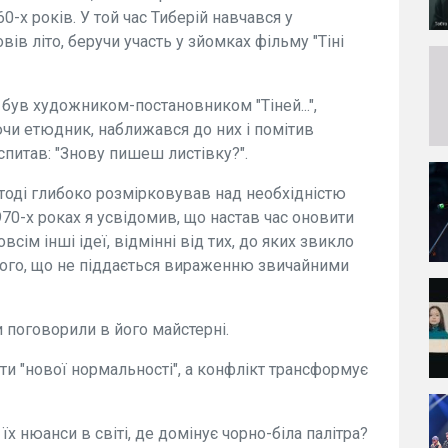
-х років. У той час Тиберій навчався у
ів літо, беручи участь у зйомках фільму "Тіні
був художником-постановником "Тіней...",
ючи етюдник, наближався до них і помітив
спитав: "Знову пишеш листівку?".
тоді глибоко розмірковував над необхідністю
70-х роках я усвідомив, що настав час оновити
сім інші ідеї, відмінні від тих, до яких звикло
мого, що не піддається вираженню звичайними
 поговорили в його майстерні.
и "нової нормальності", а конфлікт трансформує
х нюанси в світі, де домінує чорно-біла палітра?