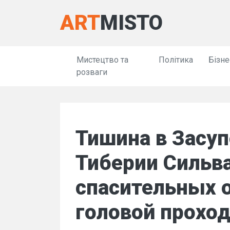
ART
MISTO
Мистецтво та
Політика
Бізне
розваги
Тишина в Засуп
Тиберии Сильв
спасительных о
головой проход