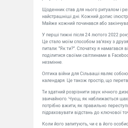
Щоденник став для нього ритуалом і ре
найстрашніші дні. Кожний допис ілюстр
Майже кожний починався або закінчува
У перші тижні після 24 лютого 2022 рок
Це стало моїм способом зв'язку з друзя
питали: "Як ти?". Спочатку я намагався 
поділитися своїми світлинами в Facebo
незмінне.
Оптика війни для Сільваші являє собою
календаря. Це також простір, що перет
Ти здатний розрізнити звук нічного диз
звичайного. Чуєш, як наближається шахед
потрібно вжити, як правильно переступ
підраховувати відстань до ключової точ
Коли його запитують, чи є в його особис