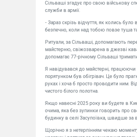
Сільваші згадує про свою військову спе
служби в армії.
- Зараз скрізь відчуття, як колись було 
безпечно, коли над тобою повзе туша т
Ритуали, за Сільваші, допомагають пер
майстерню, свіжозварена в джезві кава
допомагає 77-річному Сільваші тримати
Я навідувався до майстерні, працюючи 
порятунком був обігрівач. Це було пра
руках і хоча б просто проводити ним. В
чистого білого полотна.
Якщо навесні 2025 року ви будете в Ки
очима, яка без зупинки говорить про св
будинку в селі Засупоївка, швидше за в
Щорічно я з нетерпінням чекаю моменту