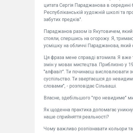
цитата Сергія Параджанова в середині 60
Республіканській художній школі та пров
забутих предків".
Параджанов разом із Якутовичем, який 
стояли, спершись на огорожу. Я, трима
усмішку на обличчі Параджанова, який 
Ця фраза мене справді втомила. Я вже 
змін у мовах мистецтва. Приблизно у 19
"алфавіт". Ти починаєш висловлювати зов
суспільство. Ти звертаєшся до невиди
словами", - розповідає Сільваші.
Власне, здебільшого "про невидиме" ми
Як щоденна практика допомагає уникнут
наше сприйняття реальності?
Чому важливо розпізнавати кольори та ї