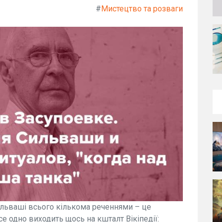
#
Мистецтво та розваги
ільваші всього кількома реченнями – це
е одно виходить щось на кшталт Вікіпедії: