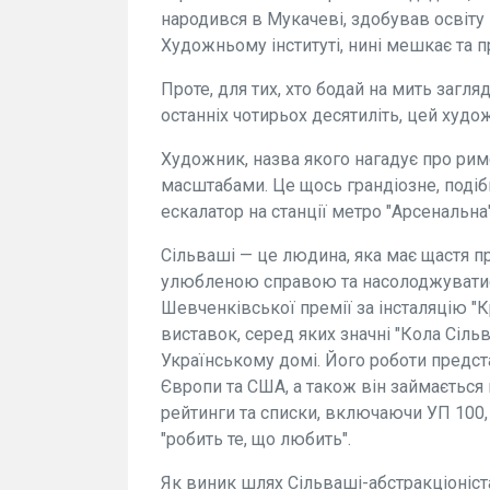
народився в Мукачеві, здобував освіту
Художньому інституті, нині мешкає та п
Проте, для тих, хто бодай на мить загля
останніх чотирьох десятиліть, цей худ
Художник, назва якого нагадує про рим
масштабами. Це щось грандіозне, подібн
ескалатор на станції метро "Арсенальна
Сільваші — це людина, яка має щастя п
улюбленою справою та насолоджуватися
Шевченківської премії за інсталяцію "
виставок, серед яких значні "Кола Сіль
Українському домі. Його роботи предста
Європи та США, а також він займається
рейтинги та списки, включаючи УП 100,
"робить те, що любить".
Як виник шлях Сільваші-абстракціоніс