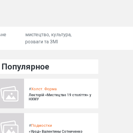
вне
мистецтво, культура,
розваги та ЗМІ
Популярное
#
Холст. Форма
Лекторій «Мистецтво 19 століття» у
НХМУ
#
Подмостки
»Урод» Валентины Сотниченко