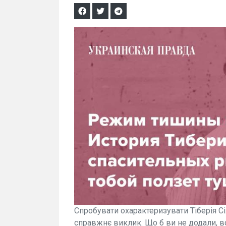
Спробувати охарактеризувати Тіберія С
справжнє виклик. Що б ви не додали, вс