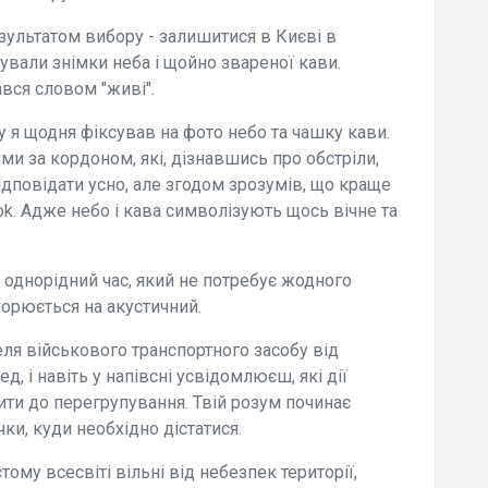
зультатом вибору - залишитися в Києві в
ували знімки неба і щойно звареної кави.
вся словом "живі".
у я щодня фіксував на фото небо та чашку кави.
ми за кордоном, які, дізнавшись про обстріли,
відповідати усно, але згодом зрозумів, що краще
ok. Адже небо і кава символізують щось вічне та
 однорідний час, який не потребує жодного
ворюється на акустичний.
еля військового транспортного засобу від
, і навіть у напівсні усвідомлюєш, які дії
ити до перегрупування. Твій розум починає
ки, куди необхідно дістатися.
тому всесвіті вільні від небезпек території,