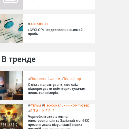
#
ARTMISTO
»CYCLOP»: видеопоэзия высшей
пробы
В тренде
#
Політика
#
Фільм
#
Телевізор
Одна з налаштувань, яке слід
відкоригувати всім користувачам
нових телевізорів.
#
Фільм
#
Персональний комп'ютер
#
S.T.A.L.K.E.R. 2
Чорнобильська атомна
електростанція та Залізний ліс: GSC
презентувала візуалізації нових
локацій для доповнення