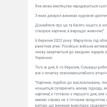
Яка мова мистецтва народжується сьог
З яких джерел виникає художня іденти
Дізнайтеся про це та багато іншого в ін
створює картини, а вирощує живопис".
6 березня 2022 року. Маріуполь під об
ракетних атак. Російські війська акти
знову звертається до західних лідерів 
Україною.
Того ж дня, 6-го березня, Сільваші роб
вів з початку повномасштабного вторгн
"Картини, подібно до висловлювань, по
концепція суперечить моєму підходу, я
картина) є готовою з першого дня, але 
маємо справу не з готовим продуктом,
ритуал, що виникає внаслідок свідомого