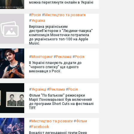
можна переглянути онлайн в Україні
#
Росія
#
Мистецтво та розваги
#
Україна
Вирізана українським
дистриб'ютором з "Людини-павука"
композиція Монеточки потрапила
до українського топ-100 на Apple
Music.
#
Моніторинг
#
Реклама
#
Росія
В Україні планують додати до
"чорного списку" ще одного
виконавця з Росії.
#
Українці
#
Реклама
#
Росія
Фільм "По батькові" режисерки
Марії Пономарьової був включений
до програми Short Cuts на фестивалі
TIFF.
#
Мистецтво та розваги
#
Фільм
#
Facebook
Вокаліст легендарної групи Deep