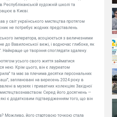
 в Республіканській художній школі та
рацює в Києві.
дав у світ українського мистецтва протягом
ожник не потребує жодних представлень.
ського імператора, асоціюється з величезними
е до Вавилонської вежі, і водночас глибоке, як
". Найкраще це творіння споглядати здалеку.
ротягом усього свого життя займатися
 нею. Крім цього, він є лауреатом
Крила" та має за плечима десятки персональних
ваші", заплановані на вересень 2024 року в
влені в музеях і приватних колекціях Західної
 мистецтвознавством. Серед його досягнень —
 які є додатковим підтвердженням того, що він
та? Можливо, його стартовою точкою стала