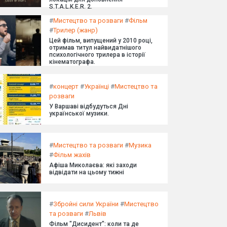
S.T.A.L.K.E.R. 2.
#
Мистецтво та розваги
#
Фільм
#
Трилер (жанр)
Цей фільм, випущений у 2010 році,
отримав титул найвидатнішого
психологічного трилера в історії
кінематографа.
#
концерт
#
Українці
#
Мистецтво та
розваги
У Варшаві відбудуться Дні
української музики.
#
Мистецтво та розваги
#
Музика
#
Фільм жахів
Афіша Миколаєва: які заходи
відвідати на цьому тижні
#
Збройні сили України
#
Мистецтво
та розваги
#
Львів
Фільм "Дисидент": коли та де