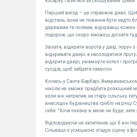
косарку і взятися за скошування трави
Перший виїзд – це справжнє диво. Щоб д
відстань, вона не повинна бути надто 
деревами та полями, відчуваєш кожен 
подорож, що скоро зможеш доїхати туд
Заїхати, відкрити ворота у двір, поруч 
відкривати двері, а насолодитися прог
відкрити двері, увімкнути котел і прог
сусідів, щоб забрати самогон.
Колись у Санта-Барбарі, Американському 
ніколи не зможе придбати розкішний ма
коли він натрапив на стару сільську хат
внаслідок будівництва греблі на річці
себе: "Хоча океану в мене не буде, за
Відповідаючи на запитання, що б він п
Сільваші з усмішкою згадує сцену з фі