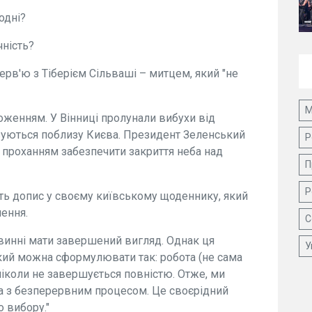
одні?
чність?
терв'ю з Тіберієм Сільваші – митцем, який "не
М
ложенням. У Вінниці пролунали вибухи від
візуються поблизу Києва. Президент Зеленський
Р
з проханням забезпечити закриття неба над
П
Р
ить допис у своєму київському щоденнику, який
ення.
С
винні мати завершений вигляд. Однак ця
У
кий можна сформулювати так: робота (не сама
ніколи не завершується повністю. Отже, ми
 а з безперервним процесом. Це своєрідний
 вибору."