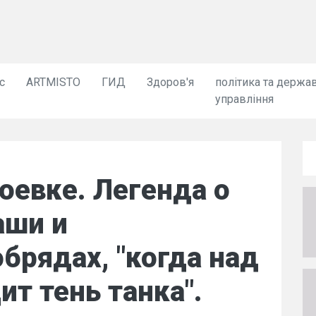
с
ARTMISTO
ГИД
Здоров'я
політика та держа
управління
оевке. Легенда о
аши и
брядах, "когда над
ит тень танка".