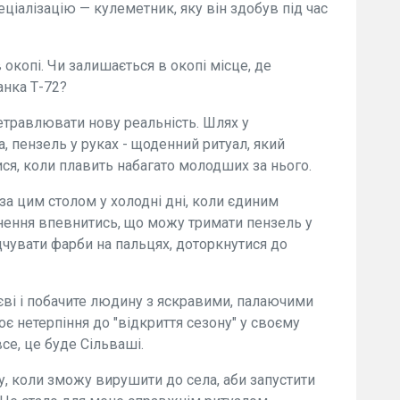
ціалізацію — кулеметник, яку він здобув під час
в окопі. Чи залишається в окопі місце, де
анка Т-72?
етравлювати нову реальність. Шлях у
, пензель у руках - щоденний ритуал, який
ся, коли плавить набагато молодших за нього.
за цим столом у холодні дні, коли єдиним
гнення впевнитись, що можу тримати пензель у
ідчувати фарби на пальцях, доторкнутися до
єві і побачите людину з яскравими, палаючими
оє нетерпіння до "відкриття сезону" у своєму
се, це буде Сільваші.
, коли зможу вирушити до села, аби запустити