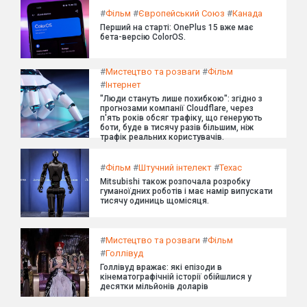
#
Фільм
#
Європейський Союз
#
Канада
Перший на старті: OnePlus 15 вже має
бета-версію ColorOS.
#
Мистецтво та розваги
#
Фільм
#
Інтернет
"Люди стануть лише похибкою": згідно з
прогнозами компанії Cloudflare, через
п'ять років обсяг трафіку, що генерують
боти, буде в тисячу разів більшим, ніж
трафік реальних користувачів.
#
Фільм
#
Штучний інтелект
#
Техас
Mitsubishi також розпочала розробку
гуманоїдних роботів і має намір випускати
тисячу одиниць щомісяця.
#
Мистецтво та розваги
#
Фільм
#
Голлівуд
Голлівуд вражає: які епізоди в
кінематографічній історії обійшлися у
десятки мільйонів доларів