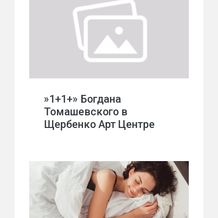
»1+1+» Богдана
Томашевского в
Щербенко Арт Центре