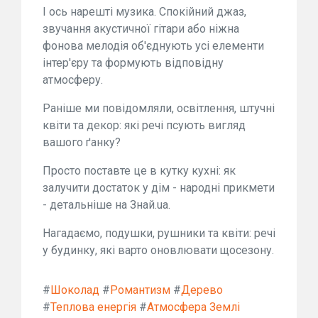
І ось нарешті музика. Спокійний джаз,
звучання акустичної гітари або ніжна
фонова мелодія об'єднують усі елементи
інтер'єру та формують відповідну
атмосферу.
Раніше ми повідомляли, освітлення, штучні
квіти та декор: які речі псують вигляд
вашого ґанку?
Просто поставте це в кутку кухні: як
залучити достаток у дім - народні прикмети
- детальніше на Знай.ua.
Нагадаємо, подушки, рушники та квіти: речі
у будинку, які варто оновлювати щосезону.
#
Шоколад
#
Романтизм
#
Дерево
#
Теплова енергія
#
Атмосфера Землі