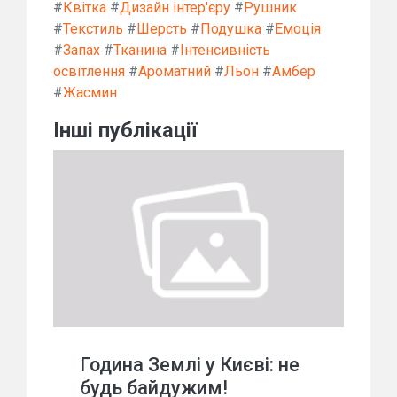
#
Квітка
#
Дизайн інтер'єру
#
Рушник
#
Текстиль
#
Шерсть
#
Подушка
#
Емоція
#
Запах
#
Тканина
#
Інтенсивність
освітлення
#
Ароматний
#
Льон
#
Амбер
#
Жасмин
Інші публікації
Година Землі у Києві: не
будь байдужим!