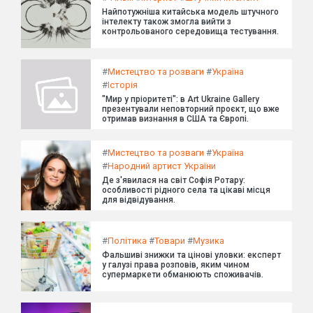
Найпотужніша китайська модель штучного
інтелекту також змогла вийти з
контрольованого середовища тестування.
#
Мистецтво та розваги
#
Україна
#
Історія
"Мир у пріоритеті": в Art Ukraine Gallery
презентували неповторний проєкт, що вже
отримав визнання в США та Європі.
#
Мистецтво та розваги
#
Україна
#
Народний артист України
Де з'явилася на світ Софія Ротару:
особливості рідного села та цікаві місця
для відвідування.
#
Політика
#
Товари
#
Музика
Фальшиві знижки та цінові уловки: експерт
у галузі права розповів, яким чином
супермаркети обманюють споживачів.