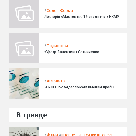
#
Холст. Форма
Лекторій «Мистецтво 19 століття» у НХМУ
#
Подмостки
»Урод» Валентины Сотниченко
#
ARTMISTO
»CYCLOP»: видеопоэзия высшей пробы
В тренде
#
Фільм
#
Інтернет
#
Штучний інтелект