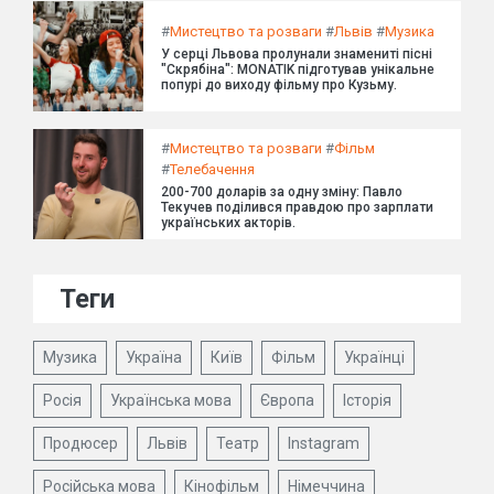
#
Мистецтво та розваги
#
Львів
#
Музика
У серці Львова пролунали знамениті пісні
"Скрябіна": MONATIK підготував унікальне
попурі до виходу фільму про Кузьму.
#
Мистецтво та розваги
#
Фільм
#
Телебачення
200-700 доларів за одну зміну: Павло
Текучев поділився правдою про зарплати
українських акторів.
Теги
Музика
Україна
Київ
Фільм
Українці
Росія
Українська мова
Європа
Історія
Продюсер
Львів
Театр
Instagram
Російська мова
Кінофільм
Німеччина