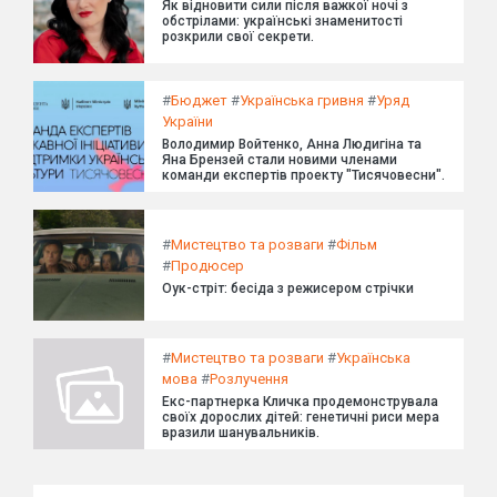
Як відновити сили після важкої ночі з
обстрілами: українські знаменитості
розкрили свої секрети.
#
Бюджет
#
Українська гривня
#
Уряд
України
Володимир Войтенко, Анна Людигіна та
Яна Брензей стали новими членами
команди експертів проекту "Тисячовесни".
#
Мистецтво та розваги
#
Фільм
#
Продюсер
Оук-стріт: бесіда з режисером стрічки
#
Мистецтво та розваги
#
Українська
мова
#
Розлучення
Екс-партнерка Кличка продемонструвала
своїх дорослих дітей: генетичні риси мера
вразили шанувальників.