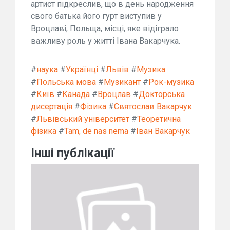
артист підкреслив, що в день народження
свого батька його гурт виступив у
Вроцлаві, Польща, місці, яке відіграло
важливу роль у житті Івана Вакарчука.
#
наука
#
Українці
#
Львів
#
Музика
#
Польська мова
#
Музикант
#
Рок-музика
#
Київ
#
Канада
#
Вроцлав
#
Докторська
дисертація
#
Фізика
#
Святослав Вакарчук
#
Львівський університет
#
Теоретична
фізика
#
Tam, de nas nema
#
Іван Вакарчук
Інші публікації