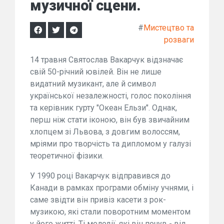
музичної сцени.
#
Мистецтво та
розваги
14 травня Святослав Вакарчук відзначає
свій 50-річний ювілей. Він не лише
видатний музикант, але й символ
української незалежності, голос покоління
та керівник гурту "Океан Ельзи". Однак,
перш ніж стати іконою, він був звичайним
хлопцем зі Львова, з довгим волоссям,
мріями про творчість та дипломом у галузі
теоретичної фізики.
У 1990 році Вакарчук відправився до
Канади в рамках програми обміну учнями, і
саме звідти він привіз касети з рок-
музикою, які стали поворотним моментом
у його житті. Ті мелодії, які він почув - від