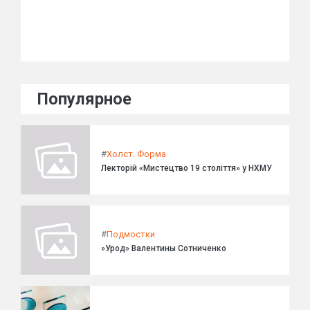
Популярное
#
Холст. Форма
Лекторій «Мистецтво 19 століття» у НХМУ
#
Подмостки
»Урод» Валентины Сотниченко