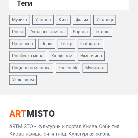
Теги
Музика
Україна
Київ
Фільм
Українці
Росія
Українська мова
Європа
Історія
Продюсер
Львів
Театр
Instagram
Російська мова
Кінофільм
Німеччина
Соціальна мережа
Facebook
Музикант
Укрінформ
ART
MISTO
ARTMISTO - культурный портал Киева. События
Киева, афиша, сити-гайд. Культурная жизнь,