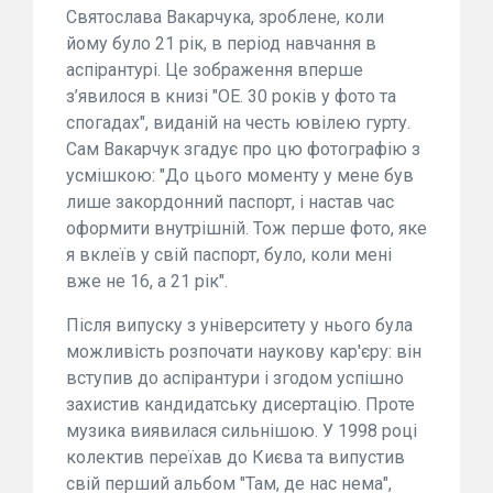
Святослава Вакарчука, зроблене, коли
йому було 21 рік, в період навчання в
аспірантурі. Це зображення вперше
з’явилося в книзі "ОЕ. 30 років у фото та
спогадах", виданій на честь ювілею гурту.
Сам Вакарчук згадує про цю фотографію з
усмішкою: "До цього моменту у мене був
лише закордонний паспорт, і настав час
оформити внутрішній. Тож перше фото, яке
я вклеїв у свій паспорт, було, коли мені
вже не 16, а 21 рік".
Після випуску з університету у нього була
можливість розпочати наукову кар'єру: він
вступив до аспірантури і згодом успішно
захистив кандидатську дисертацію. Проте
музика виявилася сильнішою. У 1998 році
колектив переїхав до Києва та випустив
свій перший альбом "Там, де нас нема",