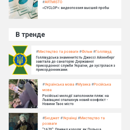
#
ARTMISTO
»CYCLOP»: видеопоэзия высшей пробы
В тренде
#
Мистецтво та розваги
#
Фільм
#
Голлівуд
Голлівудська знаменитість Джессі Айзенберг
завітала до санаторію Державної
прикордонної служби України, де зустрілася з
прикордонниками.
#
Українська мова
#
Музика
#
Російська
мова
Російські мелодії заполонили пляж: на
Львівщині спалахнув новий конфлікт -
Новини Твоє місто
#
Бюджет
#
Українці
#
Мистецтво та
розваги
"1670": Привид короля: як Польща