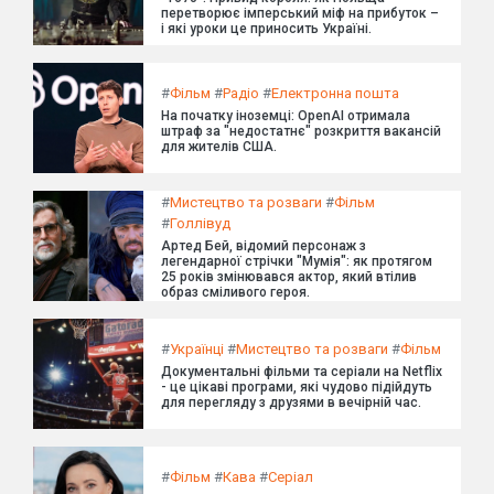
перетворює імперський міф на прибуток –
і які уроки це приносить Україні.
#
Фільм
#
Радіо
#
Електронна пошта
На початку іноземці: OpenAI отримала
штраф за "недостатнє" розкриття вакансій
для жителів США.
#
Мистецтво та розваги
#
Фільм
#
Голлівуд
Артед Бей, відомий персонаж з
легендарної стрічки "Мумія": як протягом
25 років змінювався актор, який втілив
образ сміливого героя.
#
Українці
#
Мистецтво та розваги
#
Фільм
Документальні фільми та серіали на Netflix
- це цікаві програми, які чудово підійдуть
для перегляду з друзями в вечірній час.
#
Фільм
#
Кава
#
Серіал