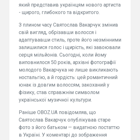
який представив українцям нового артиста
- щирого, глибокого та відкритого.
З плином часу Святослав Вакарчук змінив
свій вигляд, обрізавши волосся і
адаптувавши стиль, проте його незмінними
залишилися голос і щирість, які завоювали
серця мільйонів. Сьогодні, коли йому
виповнилося 50 років, архівні фотографії
молодого Вакарчука не лише викликають
ностальгію, а й гордість: цей романтичний
юнак із довгим волоссям, закоханий у
фізику, став справжнім символом
української музичної культури.
Раніше OBOZ.UA повідомляв, що
Святослав Вакарчук опублікував старе
фото з його батьком — видатною постаттю
в Україні. У коментарі до зображення