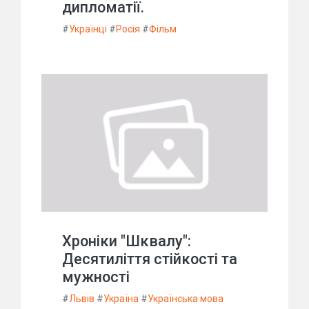
дипломатії.
#
Українці
#
Росія
#
Фільм
Хроніки "Шквалу":
Десятиліття стійкості та
мужності
#
Львів
#
Україна
#
Українська мова