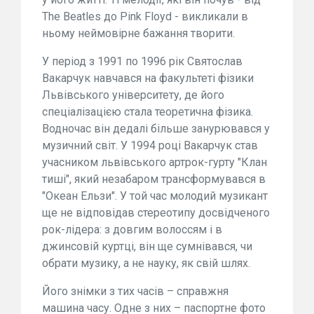
The Beatles до Pink Floyd - викликали в
ньому неймовірне бажання творити.
У період з 1991 по 1996 рік Святослав
Вакарчук навчався на факультеті фізики
Львівського університету, де його
спеціалізацією стала теоретична фізика.
Водночас він дедалі більше занурювався у
музичний світ. У 1994 році Вакарчук став
учасником львівського артрок-гурту "Клан
тиші", який незабаром трансформувався в
"Океан Ельзи". У той час молодий музикант
ще не відповідав стереотипу досвідченого
рок-лідера: з довгим волоссям і в
джинсовій куртці, він ще сумнівався, чи
обрати музику, а не науку, як свій шлях.
Його знімки з тих часів – справжня
машина часу. Одне з них – паспортне фото