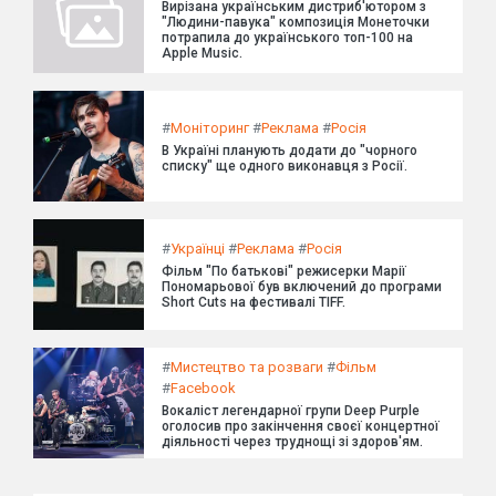
Вирізана українським дистриб'ютором з
"Людини-павука" композиція Монеточки
потрапила до українського топ-100 на
Apple Music.
#
Моніторинг
#
Реклама
#
Росія
В Україні планують додати до "чорного
списку" ще одного виконавця з Росії.
#
Українці
#
Реклама
#
Росія
Фільм "По батькові" режисерки Марії
Пономарьової був включений до програми
Short Cuts на фестивалі TIFF.
#
Мистецтво та розваги
#
Фільм
#
Facebook
Вокаліст легендарної групи Deep Purple
оголосив про закінчення своєї концертної
діяльності через труднощі зі здоров'ям.