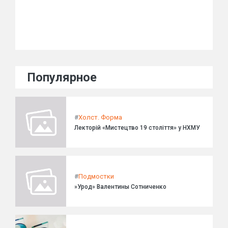
Популярное
#
Холст. Форма
Лекторій «Мистецтво 19 століття» у НХМУ
#
Подмостки
»Урод» Валентины Сотниченко