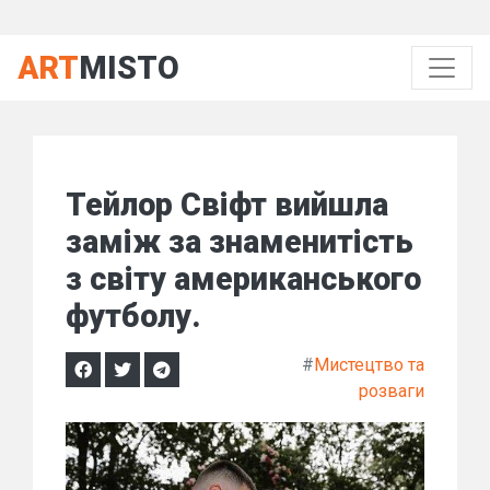
ART
MISTO
Тейлор Свіфт вийшла
заміж за знаменитість
з світу американського
футболу.
#
Мистецтво та
розваги