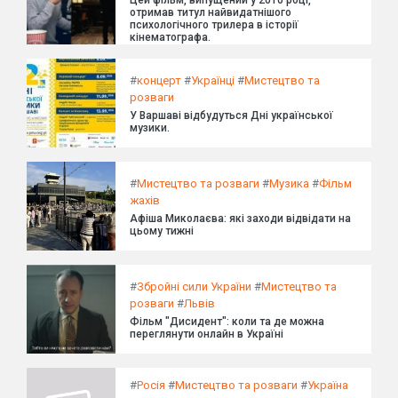
отримав титул найвидатнішого
психологічного трилера в історії
кінематографа.
#
концерт
#
Українці
#
Мистецтво та
розваги
У Варшаві відбудуться Дні української
музики.
#
Мистецтво та розваги
#
Музика
#
Фільм
жахів
Афіша Миколаєва: які заходи відвідати на
цьому тижні
#
Збройні сили України
#
Мистецтво та
розваги
#
Львів
Фільм "Дисидент": коли та де можна
переглянути онлайн в Україні
#
Росія
#
Мистецтво та розваги
#
Україна