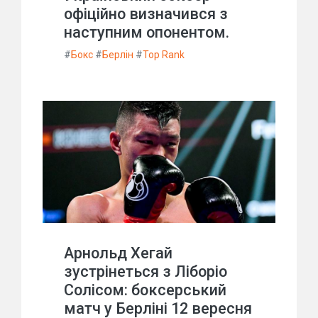
офіційно визначився з
наступним опонентом.
#
Бокс
#
Берлін
#
Top Rank
Арнольд Хегай
зустрінеться з Ліборіо
Солісом: боксерський
матч у Берліні 12 вересня