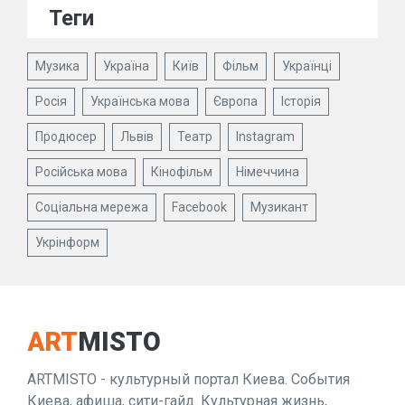
Теги
Музика
Україна
Київ
Фільм
Українці
Росія
Українська мова
Європа
Історія
Продюсер
Львів
Театр
Instagram
Російська мова
Кінофільм
Німеччина
Соціальна мережа
Facebook
Музикант
Укрінформ
ART
MISTO
ARTMISTO - культурный портал Киева. События
Киева, афиша, сити-гайд. Культурная жизнь,