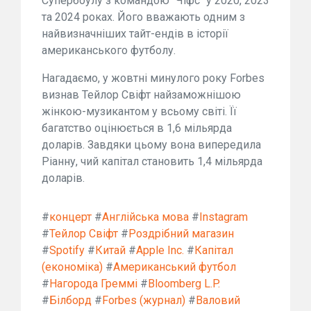
Супербоулу з командою "Чіфс" у 2020, 2023
та 2024 роках. Його вважають одним з
найвизначніших тайт-ендів в історії
американського футболу.
Нагадаємо, у жовтні минулого року Forbes
визнав Тейлор Свіфт найзаможнішою
жінкою-музикантом у всьому світі. Її
багатство оцінюється в 1,6 мільярда
доларів. Завдяки цьому вона випередила
Ріанну, чий капітал становить 1,4 мільярда
доларів.
#
концерт
#
Англійська мова
#
Instagram
#
Тейлор Свіфт
#
Роздрібний магазин
#
Spotify
#
Китай
#
Apple Inc.
#
Капітал
(економіка)
#
Американський футбол
#
Нагорода Греммі
#
Bloomberg L.P.
#
Білборд
#
Forbes (журнал)
#
Валовий