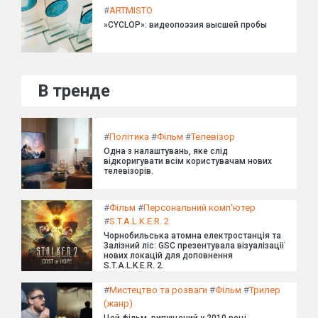
#
ARTMISTO
»CYCLOP»: видеопоэзия высшей пробы
В тренде
#
Політика
#
Фільм
#
Телевізор
Одна з налаштувань, яке слід
відкоригувати всім користувачам нових
телевізорів.
#
Фільм
#
Персональний комп'ютер
#
S.T.A.L.K.E.R. 2
Чорнобильська атомна електростанція та
Залізний ліс: GSC презентувала візуалізації
нових локацій для доповнення
S.T.A.L.K.E.R. 2.
#
Мистецтво та розваги
#
Фільм
#
Трилер
(жанр)
Цей фільм, випущений у 2010 році,