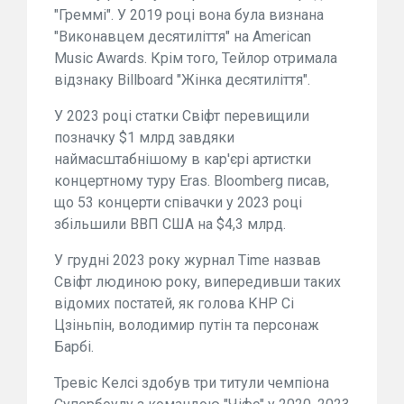
"Греммі". У 2019 році вона була визнана
"Виконавцем десятиліття" на American
Music Awards. Крім того, Тейлор отримала
відзнаку Billboard "Жінка десятиліття".
У 2023 році статки Свіфт перевищили
позначку $1 млрд завдяки
наймасштабнішому в кар'єрі артистки
концертному туру Eras. Bloomberg писав,
що 53 концерти співачки у 2023 році
збільшили ВВП США на $4,3 млрд.
У грудні 2023 року журнал Time назвав
Свіфт людиною року, випередивши таких
відомих постатей, як голова КНР Сі
Цзіньпін, володимир путін та персонаж
Барбі.
Тревіс Келсі здобув три титули чемпіона