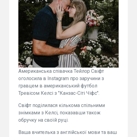
Американська співачка Тейлор Свіфт
оголосила в Instagram про заручини з
гравцем в американський футбол
Тревісом Келсі з "Канзас-Сіті Чіфс".
Свіфт поділилася кількома спільними
знімками з Келсі, показавши також
обручку на своїй руці.
Ваша вчителька з англійської мови та ваш