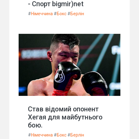
- Спорт bigmir)net
#
Німеччина
#
Бокс
#
Берлін
Став відомий опонент
Хегая для майбутнього
бою.
#
Німеччина
#
Бокс
#
Берлін