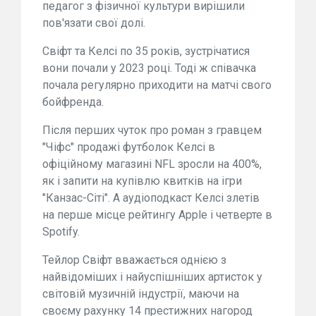
педагог з фізичної культури вирішили
пов'язати свої долі.
Свіфт та Келсі по 35 років, зустрічатися
вони почали у 2023 році. Тоді ж співачка
почала регулярно приходити на матчі свого
бойфренда.
Після перших чуток про роман з гравцем
"Чіфс" продажі футболок Келсі в
офіційному магазині NFL зросли на 400%,
як і запити на купівлю квитків на ігри
"Канзас-Сіті". А аудіоподкаст Келсі злетів
на перше місце рейтингу Apple і четверте в
Spotify.
Тейлор Свіфт вважається однією з
найвідоміших і найуспішніших артисток у
світовій музичній індустрії, маючи на
своєму рахунку 14 престижних нагород