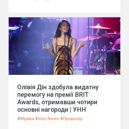
Олівія Дін здобула видатну
перемогу на премії BRIT
Awards, отримавши чотири
основні нагороди | УНН
#
Музика
#
Шоу-бізнес
#
Продюсер