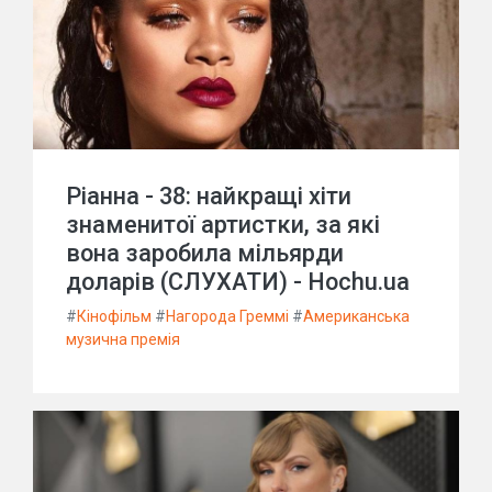
Ріанна - 38: найкращі хіти
знаменитої артистки, за які
вона заробила мільярди
доларів (СЛУХАТИ) - Hochu.ua
#
Кінофільм
#
Нагорода Греммі
#
Американська
музична премія