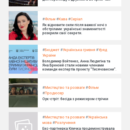
#
Фільм
#
Кава
#
Серіал
Як відновити сили після важкої ночі з
обстрілами: українські знаменитості
розкрили свої секрети.
#
Бюджет
#
Українська гривня
#
Уряд
України
Володимир Войтенко, Анна Людигіна та
Яна Брензей стали новими членами
команди експертів проекту "Тисячовесни".
#
Мистецтво та розваги
#
Фільм
#
Продюсер
Оук-стріт: бесіда з режисером стрічки
#
Мистецтво та розваги
#
Українська
мова
#
Розлучення
Екс-партнерка Кличка продемонструвала