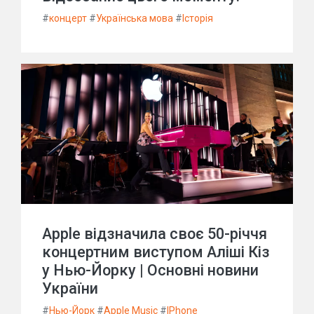
#
концерт
#
Українська мова
#
Історія
Apple відзначила своє 50-річчя
концертним виступом Аліші Кіз
у Нью-Йорку | Основні новини
України
#
Нью-Йорк
#
Apple Music
#
IPhone