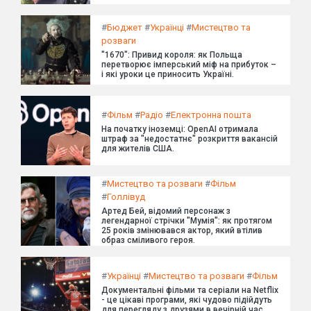
#
Бюджет
#
Українці
#
Мистецтво та
розваги
"1670": Привид короля: як Польща
перетворює імперський міф на прибуток –
і які уроки це приносить Україні.
#
Фільм
#
Радіо
#
Електронна пошта
На початку іноземці: OpenAI отримала
штраф за "недостатнє" розкриття вакансій
для жителів США.
#
Мистецтво та розваги
#
Фільм
#
Голлівуд
Артед Бей, відомий персонаж з
легендарної стрічки "Мумія": як протягом
25 років змінювався актор, який втілив
образ сміливого героя.
#
Українці
#
Мистецтво та розваги
#
Фільм
Документальні фільми та серіали на Netflix
- це цікаві програми, які чудово підійдуть
для перегляду з друзями в вечірній час.