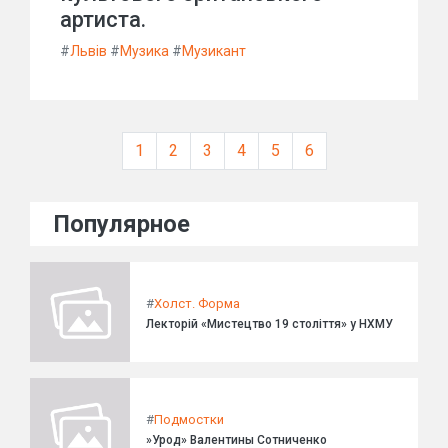
артиста.
#
Львів
#
Музика
#
Музикант
1
2
3
4
5
6
Популярное
#
Холст. Форма
Лекторій «Мистецтво 19 століття» у НХМУ
#
Подмостки
»Урод» Валентины Сотниченко