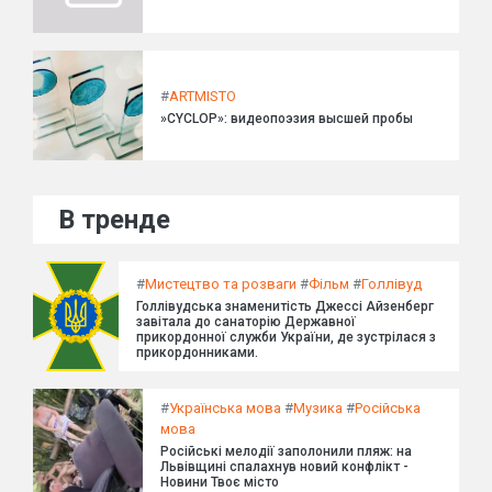
#
ARTMISTO
»CYCLOP»: видеопоэзия высшей пробы
В тренде
#
Мистецтво та розваги
#
Фільм
#
Голлівуд
Голлівудська знаменитість Джессі Айзенберг
завітала до санаторію Державної
прикордонної служби України, де зустрілася з
прикордонниками.
#
Українська мова
#
Музика
#
Російська
мова
Російські мелодії заполонили пляж: на
Львівщині спалахнув новий конфлікт -
Новини Твоє місто