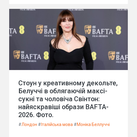
Стоун у креативному декольте,
Белуччі в облягаючій максі-
сукні та чоловіча Свінтон:
найяскравіші образи BAFTA-
2026. Фото.
#
Лондон
#
Італійська мова
#
Моніка Беллуччі