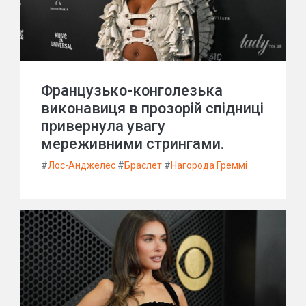
Французько-конголезька
виконавиця в прозорій спідниці
привернула увагу
мереживними стрингами.
#
Лос-Анджелес
#
Браслет
#
Нагорода Греммі