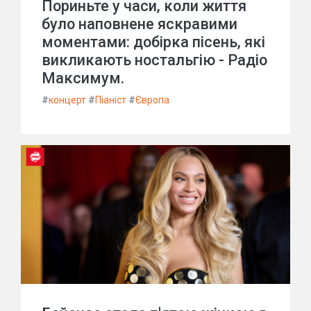
Пориньте у часи, коли життя
було наповнене яскравими
моментами: добірка пісень, які
викликають ностальгію - Радіо
Максимум.
#
концерт
#
Піаніст
#
Європа