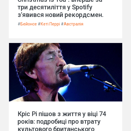
три десятиліття у Spotify
з'явився новий рекордсмен.
#
Бейонсе
#
Кеті Перрі
#
Австралія
Кріс Рі пішов з життя у віці 74
років: подробиці про втрату
культового британського