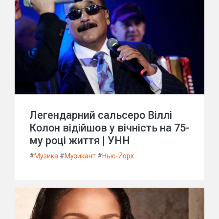
Легендарний сальсеро Віллі
Колон відійшов у вічність на 75-
му році життя | УНН
#
Музика
#
Музикант
#
Нью-Йорк