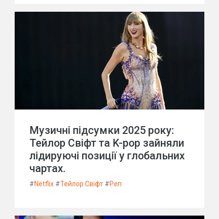
Музичні підсумки 2025 року:
Тейлор Свіфт та K-pop зайняли
лідируючі позиції у глобальних
чартах.
#
Netflix
#
Тейлор Свіфт
#
Реп