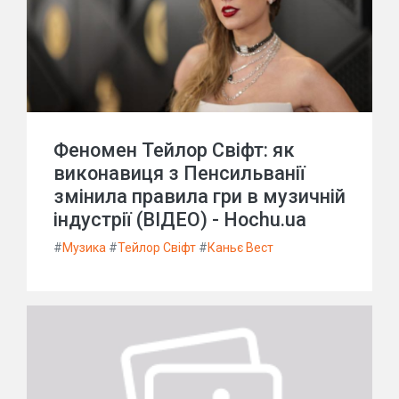
Феномен Тейлор Свіфт: як
виконавиця з Пенсильванії
змінила правила гри в музичній
індустрії (ВІДЕО) - Hochu.ua
#
Музика
#
Тейлор Свіфт
#
Каньє Вест