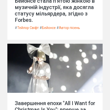
Бейонсе стала п'ятою жінкою в
музичній індустрії, яка досягла
статусу мільярдера, згідно з
Forbes.
#
Тейлор Свіфт
#
Бейонсе
#
Автор пісень
Завершення епохи "All I Want for
Christmas Is You": вперше за