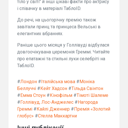
тіло у світі" й інші цікаві факти про актрису
і співачку в матеріалі ТаблоID.
До речі, на цьогорічну премію також
завітали принц та принцеса Вельські в
елегантних вбраннях.
Раніше цього місяця у Голлівуді відбулася
довгоочікувана церемонія Греммі. Читайте
про епатажні та стильні луки селебріті на
ТаблоID.
#
Лондон
#
Італійська мова
#
Моніка
Беллуччі
#
Кейт Хадсон
#
Тільда Свінтон
#
Емма Стоун
#
Кінофільм
#
Тімоті Шалеме
#
Голлівуд, Лос-Анджелес
#
Нагорода
Греммі
#
Кайлі Дженнер
#
Премія «Золотий
глобус»
#
Стелла Маккартни