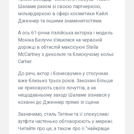
Шаламе разом зі своєю партнеркою,
мільярдеркою в сфері косметики Кайлі
Дженнер та іншими знаменитостями.
А ось 61-річна італійська акторка і модель
Моніка Белуччі з'явилася на червоній
доріжці в обтислій максісукні Stella
McCartney з декольте та блискучому кольє
Cartier.
До речі, актор і бізнесвумен у стосунках
вже близько трьох років. Закохані більше
не приховують своїх почуттів, а на
нещодавньому заході Шаламе зізнався у
коханні до Дженнер прямо зі сцени.
Зазначимо, стиль Тетяни та її спокусливі
аутфіти частенько обговорюють у мережі.
Читайте про це, а також про її "найкраще