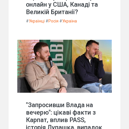
онлайн у США, Канаді та
Великій Британії?
#
Українці
#
Росія
#
Україна
"Запросивши Влада на
вечерю": цікаві факти з
Карпат, вплив PASS,
історія Лупашка, випадок