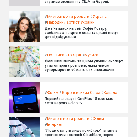
отримав визнання в США та Європі.
#
Мистецтво та розваги
#
Україна
#
Народний артист України
Де з'явилася на світ Софія Ротару:
особливості рідного села та цікаві місця
для відвідування.
#
Політика
#
Товари
#
Музика
Фальшиві знижки та цінові уловки: експерт
у галузі права розповів, яким чином
супермаркети обманюють споживачів.
#
Фільм
#
Європейський Союз
#
Канада
Перший на старті: OnePlus 15 вже має
бета-версію ColorOS.
#
Мистецтво та розваги
#
Фільм
#
Інтернет
"Люди стануть лише похибкою": згідно з
прогнозами компанії Cloudflare, через