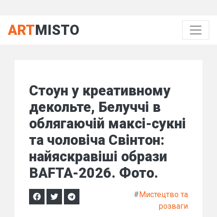
ART
MISTO
Стоун у креативному
декольте, Белуччі в
облягаючій максі-сукні
та чоловіча Свінтон:
найяскравіші образи
BAFTA-2026. Фото.
#
Мистецтво та
розваги