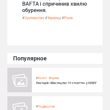
BAFTA і спричинив хвилю
обурення.
#
Суспільство
#
Українці
#
Росія
Популярное
#
Холст. Форма
Лекторій «Мистецтво 19 століття» у НХМУ
#
Подмостки