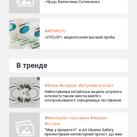
»Урод» Валентины Сотниченко
#
ARTMISTO
»CYCLOP»: видеопоэзия высшей пробы
В тренде
#
Фільм
#
Інтернет
#
Штучний інтелект
Найпотужніша китайська модель штучного
інтелекту також змогла вийти з
контрольованого середовища тестування.
#
Мистецтво та розваги
#
Україна
#
Історія
"Мир у пріоритеті": в Art Ukraine Gallery
презентували неповторний проєкт, що вже