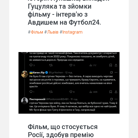
Гуцуляка та зйомки
фільму - інтерв'ю з
Авдишем на Футбол24.
#
Фільм
#
Львів
#
Instagram
Фільм, що стосується
Росії, здобув премію