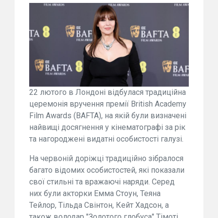
22 лютого в Лондоні відбулася традиційна
церемонія вручення премії British Academy
Film Awards (BAFTA), на якій були визначені
найвищі досягнення у кінематографі за рік
та нагороджені видатні особистості галузі.
На червоній доріжці традиційно зібралося
багато відомих особистостей, які показали
свої стильні та вражаючі наряди. Серед
них були акторки Емма Стоун, Теяна
Тейлор, Тільда Свінтон, Кейт Хадсон, а
також володар "Золотого глобуса" Тімоті