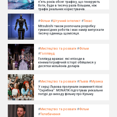
п'ять років обсяг трафіку, що генерують
боти, буде в тисячу разів більшим, ніж
трафік реальних користувачів.
#
Фільм
#
Штучний інтелект
#
Техас
Mitsubishi також розпочала розробку
гуманоїдних роботів і має намір випускати
тисячу одиниць щомісяця.
#
Мистецтво та розваги
#
Фільм
#
Голлівуд
Голлівуд вражає: які епізоди в
кінематографічній історії обійшлися у
десятки мільйонів доларів
#
Мистецтво та розваги
#
Львів
#
Музика
У серці Львова пролунали знамениті пісні
"Скрябіна": MONATIK підготував унікальне
попурі до виходу фільму про Кузьму.
#
Мистецтво та розваги
#
Фільм
#
Телебачення