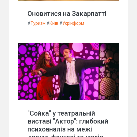
Оновитися на Закарпатті
#
Туризм
#
Київ
#
Укрінформ
"Сойка" у театральній
виставі "Актор": глибокий
психоаналіз на межі