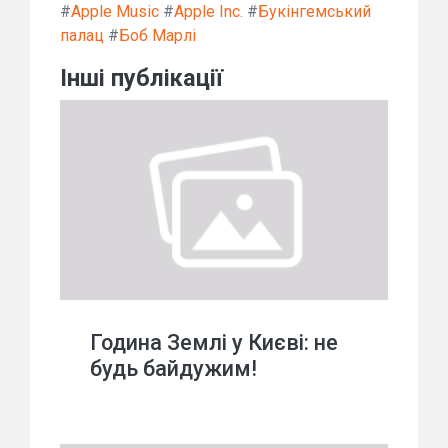
#
Apple Music
#
Apple Inc.
#
Букінгемський
палац
#
Боб Марлі
Інші публікації
Година Землі у Києві: не
будь байдужим!