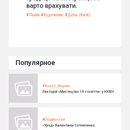
варто врахувати.
#
Львів
#
Художник.
#
День (Київ)
Популярное
#
Холст. Форма
Лекторій «Мистецтво 19 століття» у НХМУ
#
Подмостки
»Урод» Валентины Сотниченко