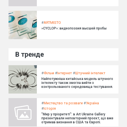
#
ARTMISTO
»CYCLOP»: видеопоэзия высшей пробы
В тренде
#
Фільм
#
Інтернет
#
Штучний інтелект
Найпотужніша китайська модель штучного
інтелекту також змогла вийти з
контрольованого середовища тестування.
#
Мистецтво та розваги
#
Україна
#
Історія
"Мир у пріоритеті": в Art Ukraine Gallery
презентували неповторний проєкт, що вже
отримав визнання в США та Європі.