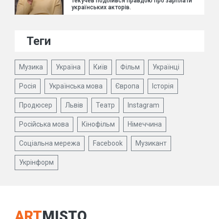
Текучев поділився правдою про зарплати
українських акторів.
Теги
Музика
Україна
Київ
Фільм
Українці
Росія
Українська мова
Європа
Історія
Продюсер
Львів
Театр
Instagram
Російська мова
Кінофільм
Німеччина
Соціальна мережа
Facebook
Музикант
Укрінформ
ART
MISTO