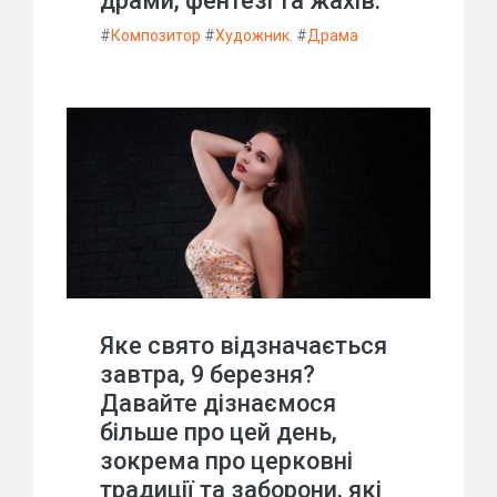
драми, фентезі та жахів.
#
Композитор
#
Художник.
#
Драма
Яке свято відзначається
завтра, 9 березня?
Давайте дізнаємося
більше про цей день,
зокрема про церковні
традиції та заборони, які