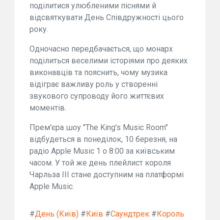
поділитися улюбленими піснями й
відсвяткувати День Співдружності цього
року.
Одночасно передбачається, що монарх
поділиться веселими історіями про деяких
виконавців та пояснить, чому музика
відіграє важливу роль у створенні
звукового супроводу його життєвих
моментів.
Прем'єра шоу "The King's Music Room"
відбудеться в понеділок, 10 березня, на
радіо Apple Music 1 о 8:00 за київським
часом. У той же день плейлист короля
Чарльза ІІІ стане доступним на платформі
Apple Music.
#
День (Київ)
#
Київ
#
Саундтрек
#
Король