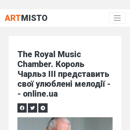
ART
MISTO
The Royal Music
Chamber. Король
Чарльз III представить
свої улюблені мелодії -
- online.ua