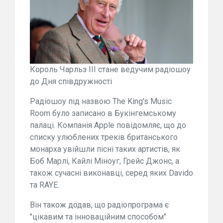
Король Чарльз III стане ведучим радіошоу
до Дня співдружності
Радіошоу під назвою The King's Music
Room було записано в Букінгемському
палаці. Компанія Apple повідомляє, що до
списку улюблених треків британського
монарха увійшли пісні таких артистів, як
Боб Марлі, Кайлі Міноуг, Грейс Джонс, а
також сучасні виконавці, серед яких Davido
та RAYE.
Він також додав, що радіопрограма є
"цікавим та інноваційним способом"