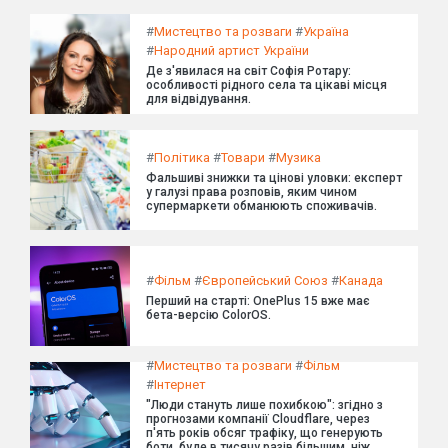
#
Мистецтво та розваги
#
Україна
#
Народний артист України
Де з'явилася на світ Софія Ротару:
особливості рідного села та цікаві місця
для відвідування.
#
Політика
#
Товари
#
Музика
Фальшиві знижки та цінові уловки: експерт
у галузі права розповів, яким чином
супермаркети обманюють споживачів.
#
Фільм
#
Європейський Союз
#
Канада
Перший на старті: OnePlus 15 вже має
бета-версію ColorOS.
#
Мистецтво та розваги
#
Фільм
#
Інтернет
"Люди стануть лише похибкою": згідно з
прогнозами компанії Cloudflare, через
п'ять років обсяг трафіку, що генерують
боти, буде в тисячу разів більшим, ніж