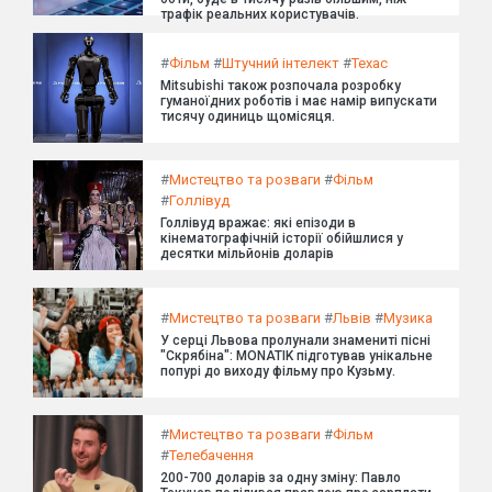
трафік реальних користувачів.
#
Фільм
#
Штучний інтелект
#
Техас
Mitsubishi також розпочала розробку
гуманоїдних роботів і має намір випускати
тисячу одиниць щомісяця.
#
Мистецтво та розваги
#
Фільм
#
Голлівуд
Голлівуд вражає: які епізоди в
кінематографічній історії обійшлися у
десятки мільйонів доларів
#
Мистецтво та розваги
#
Львів
#
Музика
У серці Львова пролунали знамениті пісні
"Скрябіна": MONATIK підготував унікальне
попурі до виходу фільму про Кузьму.
#
Мистецтво та розваги
#
Фільм
#
Телебачення
200-700 доларів за одну зміну: Павло