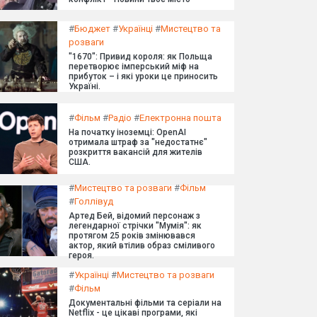
#
Бюджет
#
Українці
#
Мистецтво та
розваги
"1670": Привид короля: як Польща
перетворює імперський міф на
прибуток – і які уроки це приносить
Україні.
#
Фільм
#
Радіо
#
Електронна пошта
На початку іноземці: OpenAI
отримала штраф за "недостатнє"
розкриття вакансій для жителів
США.
#
Мистецтво та розваги
#
Фільм
#
Голлівуд
Артед Бей, відомий персонаж з
легендарної стрічки "Мумія": як
протягом 25 років змінювався
актор, який втілив образ сміливого
героя.
#
Українці
#
Мистецтво та розваги
#
Фільм
Документальні фільми та серіали на
Netflix - це цікаві програми, які