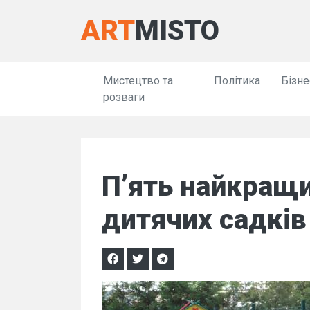
ART
MISTO
Мистецтво та
Політика
Бізне
розваги
П’ять найкращ
дитячих садків