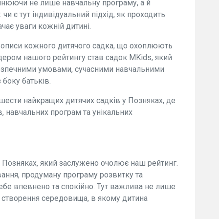
інюючи не лише навчальну програму, а й
 чи є тут індивідуальний підхід, як проходить
ачає уваги кожній дитині.
і описи кожного дитячого садка, що охоплюють
Лідером нашого рейтингу став садок MKids, який
безпечними умовами, сучасними навчальними
 боку батьків.
шести найкращих дитячих садків у Позняках, де
в, навчальних програм та унікальних
а Позняках, який заслужено очолює наш рейтинг.
вання, продуману програму розвитку та
ебе впевнено та спокійно. Тут важлива не лише
 і створення середовища, в якому дитина