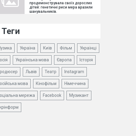
продемонструвала своїх дорослих
дітей: генетичні риси мера вразили
шанувальників.
Теги
узика
Україна
Київ
Фільм
Українці
осія
Українська мова
Європа
Історія
родюсер
Львів
Театр
Instagram
осійська мова
Кінофільм
Німеччина
оціальна мережа
Facebook
Музикант
крінформ