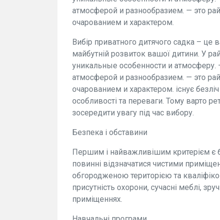
атмосферой и разнообразием. — это ра
очарованием и характером.
Вибір приватного дитячого садка – це 
майбутній розвиток вашої дитини. У ра
уникальные особенности и атмосферу. 
атмосферой и разнообразием. — это ра
очарованием и характером. існує безліч
особливості та переваги. Тому варто рет
зосередити увагу під час вибору.
Безпека і обставини
Першим і найважливішим критерієм є бе
повинні відзначатися чистими приміще
обгородженою територією та кваліфіко
присутність охорони, сучасні меблі, зручн
приміщеннях.
Навчальні програми