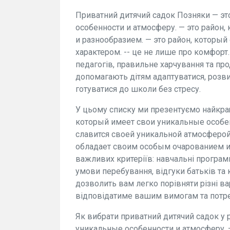
Приватний дитячий садок Позняки — эт
особенности и атмосферу. — это район
и разнообразием. — это район, которы
характером. -- це не лише про комфорт.
педагогів, правильне харчування та пр
допомагають дітям адаптуватися, розви
готуватися до школи без стресу.
У цьому списку ми презентуємо найкращ
который имеет свои уникальные особен
славится своей уникальной атмосферой
обладает своим особым очарованием и х
важливих критеріїв: навчальні програми
умови перебування, відгуки батьків та 
дозволить вам легко порівняти різні ва
відповідатиме вашим вимогам та потр
Як вибрати приватний дитячий садок у 
уникальные особенности и атмосферу. 