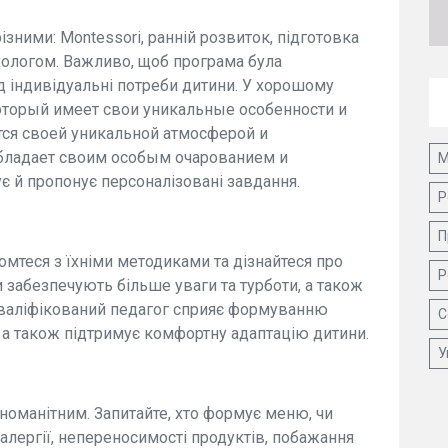
зними: Montessori, ранній розвиток, підготовка
хологом. Важливо, щоб програма була
д індивідуальні потреби дитини. У хорошому
который имеет свои уникальные особенности и
тся своей уникальной атмосферой и
обладает своим особым очарованием и
М
ує й пропонує персоналізовані завдання.
Р
П
омтеся з їхніми методиками та дізнайтеся про
Р
ви забезпечують більше уваги та турботи, а також
Кваліфікований педагог сприяє формуванню
С
, а також підтримує комфортну адаптацію дитини.
У
номанітним. Запитайте, хто формує меню, чи
алергії, непереносимості продуктів, побажання