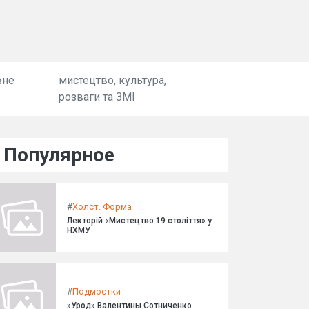
вне
мистецтво, культура,
розваги та ЗМІ
Популярное
#
Холст. Форма
Лекторій «Мистецтво 19 століття» у
НХМУ
#
Подмостки
»Урод» Валентины Сотниченко