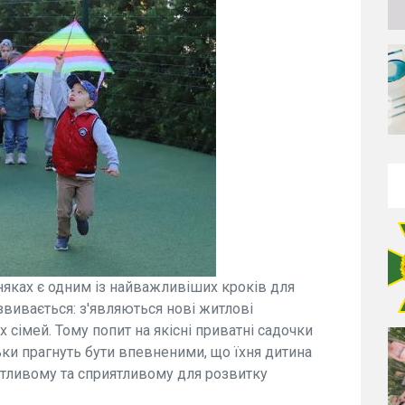
няках є одним із найважливіших кроків для
звивається: з'являються нові житлові
 сімей. Тому попит на якісні приватні садочки
ьки прагнуть бути впевненими, що їхня дитина
отливому та сприятливому для розвитку