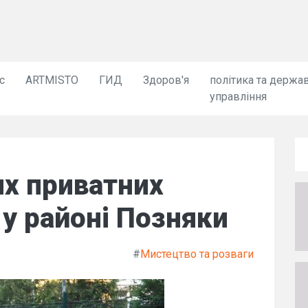
с
ARTMISTO
ГИД
Здоров'я
політика та держа
управління
их приватних
 у районі Позняки
#
Мистецтво та розваги