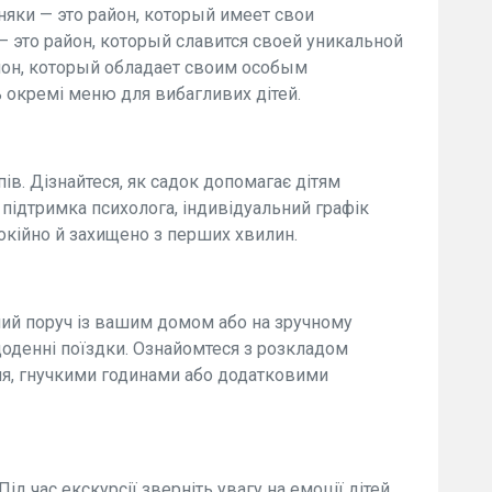
зняки — это район, который имеет свои
— это район, который славится своей уникальной
йон, который обладает своим особым
 окремі меню для вибагливих дітей.
пів. Дізнайтеся, як садок допомагає дітям
 підтримка психолога, індивідуальний графік
окійно й захищено з перших хвилин.
ний поруч із вашим домом або на зручному
оденні поїздки. Ознайомтеся з розкладом
я, гнучкими годинами або додатковими
ід час екскурсії зверніть увагу на емоції дітей,