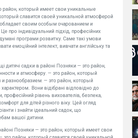
о район, который имеет свои уникальные
, который славится своей уникальной атмосферой
й обладает своим особым очарованием и
 Це про індивідуальний підхід, професійних
одумані програми розвитку. Саме такі умови
вати емоційний інтелект, вивчати англійську та
і дитячі садки в районі Позняки — это район,
ности и атмосферу. — это район, который
 и разнообразием. — это район, который
арактером.. Вони відібрані відповідно до
, професійний рівень вихователів, безпека,
комфорт для дітей різного віку. Цей огляд
ріанти і знайти ідеальний садок, що
ебам вашої дитини.
районі Позняки — это район, который имеет свои
— это район, который славится своей уникальной