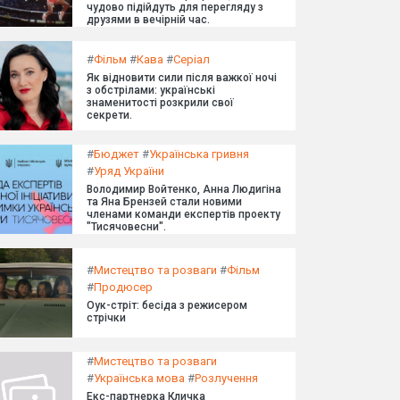
чудово підійдуть для перегляду з
друзями в вечірній час.
#
Фільм
#
Кава
#
Серіал
Як відновити сили після важкої ночі
з обстрілами: українські
знаменитості розкрили свої
секрети.
#
Бюджет
#
Українська гривня
#
Уряд України
Володимир Войтенко, Анна Людигіна
та Яна Брензей стали новими
членами команди експертів проекту
"Тисячовесни".
#
Мистецтво та розваги
#
Фільм
#
Продюсер
Оук-стріт: бесіда з режисером
стрічки
#
Мистецтво та розваги
#
Українська мова
#
Розлучення
Екс-партнерка Кличка