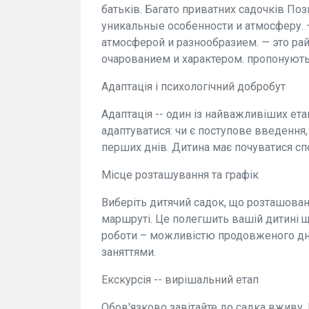
батьків. Багато приватних садочків По
уникальные особенности и атмосферу. 
атмосферой и разнообразием. — это ра
очарованием и характером. пропонують
Адаптація і психологічний добробут
Адаптація -- один із найважливіших ета
адаптуватися: чи є поступове введення,
перших днів. Дитина має почуватися сп
Місце розташування та графік
Виберіть дитячий садок, що розташова
маршруті. Це полегшить вашій дитині щ
роботи – можливістю продовженого дн
заняттями.
Екскурсія -- вирішальний етап
Обов'язково завітайте до садка вживу. П