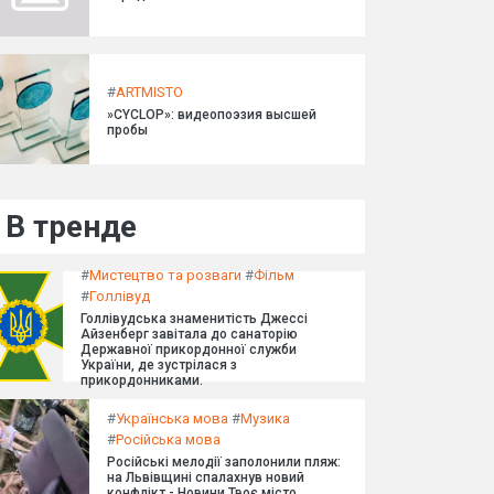
#
ARTMISTO
»CYCLOP»: видеопоэзия высшей
пробы
В тренде
#
Мистецтво та розваги
#
Фільм
#
Голлівуд
Голлівудська знаменитість Джессі
Айзенберг завітала до санаторію
Державної прикордонної служби
України, де зустрілася з
прикордонниками.
#
Українська мова
#
Музика
#
Російська мова
Російські мелодії заполонили пляж:
на Львівщині спалахнув новий
конфлікт - Новини Твоє місто