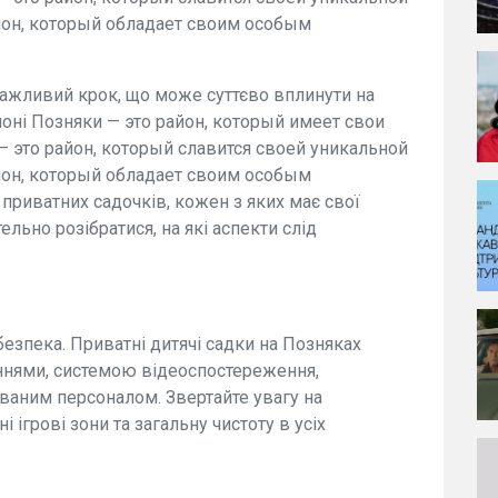
йон, который обладает своим особым
важливий крок, що може суттєво вплинути на
йоні Позняки — это район, который имеет свои
— это район, который славится своей уникальной
йон, который обладает своим особым
 приватних садочків, кожен з яких має свої
ельно розібратися, на які аспекти слід
зпека. Приватні дитячі садки на Позняках
ннями, системою відеоспостереження,
ваним персоналом. Звертайте увагу на
і ігрові зони та загальну чистоту в усіх