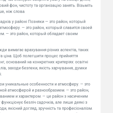
вий фон, чистоту та організацію занять. Візьміть
ше, ніж слова.
адків у районі Позняки — это район, который
тмосферу. — это район, который славится своей
м. — это район, который обладает своим
жди вимагає врахування різних аспектів, таких
 та ціна. Щоб полегшити процес прийняття
нг, оснований на конкретних критеріях: освітні
ів, заходи безпеки, якість харчування, думки
.
вои уникальные особенности и атмосферу. — это
ной атмосферой и разнообразием. — это район,
анием и характером. — це район з насиченим
 функціонує безліч садочків, але лише деякі з
ди, якісний догляд, зручність та професіоналізм.