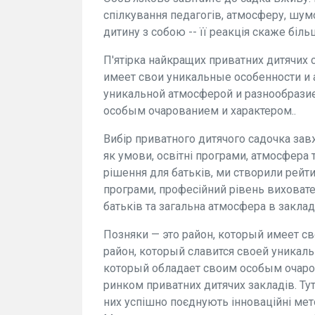
спілкування педагогів, атмосферу, шумо
дитину з собою -- її реакція скаже біль
П'ятірка найкращих приватних дитячих с
имеет свои уникальные особенности и а
уникальной атмосферой и разнообразие
особым очарованием и характером..
Вибір приватного дитячого садочка зав
як умови, освітні програми, атмосфера
рішення для батьків, ми створили рейти
програми, професійний рівень виховател
батьків та загальна атмосфера в закладі
Позняки — это район, который имеет с
район, который славится своей уникаль
который обладает своим особым очаров
ринком приватних дитячих закладів. Тут
них успішно поєднують інноваційні мето