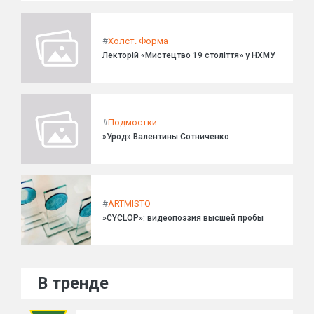
#
Холст. Форма
Лекторій «Мистецтво 19 століття» у НХМУ
#
Подмостки
»Урод» Валентины Сотниченко
#
ARTMISTO
»CYCLOP»: видеопоэзия высшей пробы
В тренде