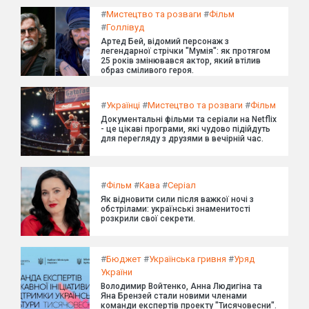
#
Мистецтво та розваги
#
Фільм
#
Голлівуд
Артед Бей, відомий персонаж з
легендарної стрічки "Мумія": як протягом
25 років змінювався актор, який втілив
образ сміливого героя.
#
Українці
#
Мистецтво та розваги
#
Фільм
Документальні фільми та серіали на Netflix
- це цікаві програми, які чудово підійдуть
для перегляду з друзями в вечірній час.
#
Фільм
#
Кава
#
Серіал
Як відновити сили після важкої ночі з
обстрілами: українські знаменитості
розкрили свої секрети.
#
Бюджет
#
Українська гривня
#
Уряд
України
Володимир Войтенко, Анна Людигіна та
Яна Брензей стали новими членами
команди експертів проекту "Тисячовесни".