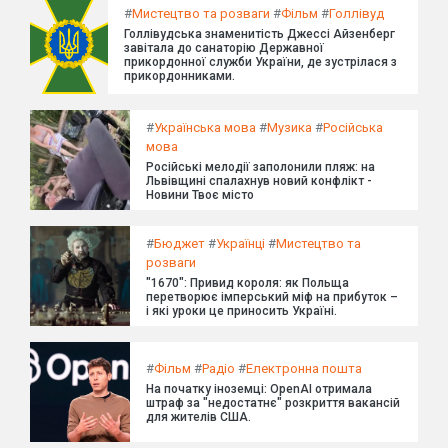
#
Мистецтво та розваги
#
Фільм
#
Голлівуд
Голлівудська знаменитість Джессі Айзенберг
завітала до санаторію Державної
прикордонної служби України, де зустрілася з
прикордонниками.
#
Українська мова
#
Музика
#
Російська
мова
Російські мелодії заполонили пляж: на
Львівщині спалахнув новий конфлікт -
Новини Твоє місто
#
Бюджет
#
Українці
#
Мистецтво та
розваги
"1670": Привид короля: як Польща
перетворює імперський міф на прибуток –
і які уроки це приносить Україні.
#
Фільм
#
Радіо
#
Електронна пошта
На початку іноземці: OpenAI отримала
штраф за "недостатнє" розкриття вакансій
для жителів США.