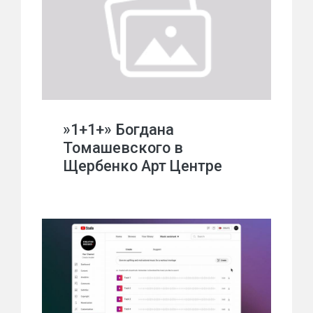
»1+1+» Богдана
Томашевского в
Щербенко Арт Центре