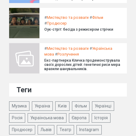
#
Мистецтво та розваги
#
Фільм
#
Продюсер
Оук-стріт: бесіда з режисером стрічки
#
Мистецтво та розваги
#
Українська
мова
#
Розлучення
Екс-партнерка Кличка продемонструвала
своїх дорослих дітей: генетичні риси мера
вразили шанувальників.
Теги
Музика
Україна
Київ
Фільм
Українці
Росія
Українська мова
Європа
Історія
Продюсер
Львів
Театр
Instagram