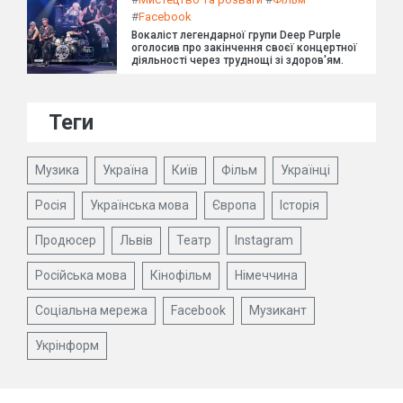
#
Facebook
Вокаліст легендарної групи Deep Purple
оголосив про закінчення своєї концертної
діяльності через труднощі зі здоров'ям.
Теги
Музика
Україна
Київ
Фільм
Українці
Росія
Українська мова
Європа
Історія
Продюсер
Львів
Театр
Instagram
Російська мова
Кінофільм
Німеччина
Соціальна мережа
Facebook
Музикант
Укрінформ