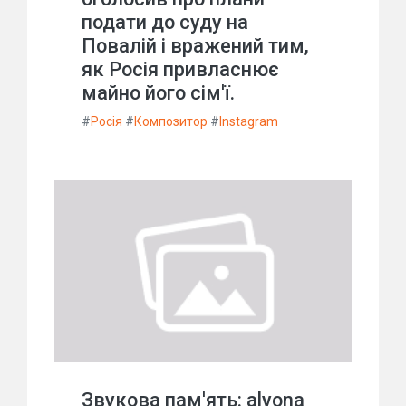
подати до суду на
Повалій і вражений тим,
як Росія привласнює
майно його сім'ї.
#
Росія
#
Композитор
#
Instagram
Звукова пам'ять: alyona