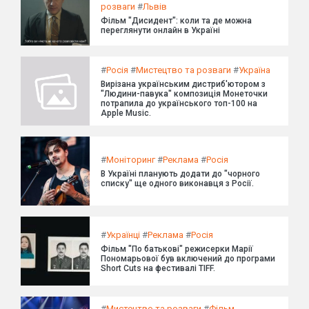
розваги
#
Львів
Фільм "Дисидент": коли та де можна
переглянути онлайн в Україні
#
Росія
#
Мистецтво та розваги
#
Україна
Вирізана українським дистриб'ютором з
"Людини-павука" композиція Монеточки
потрапила до українського топ-100 на
Apple Music.
#
Моніторинг
#
Реклама
#
Росія
В Україні планують додати до "чорного
списку" ще одного виконавця з Росії.
#
Українці
#
Реклама
#
Росія
Фільм "По батькові" режисерки Марії
Пономарьової був включений до програми
Short Cuts на фестивалі TIFF.
#
Мистецтво та розваги
#
Фільм