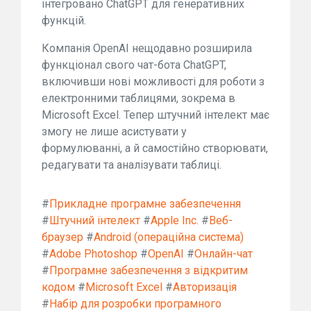
інтегровано ChatGPT для генеративних
функцій.
Компанія OpenAI нещодавно розширила
функціонал свого чат-бота ChatGPT,
включивши нові можливості для роботи з
електронними таблицями, зокрема в
Microsoft Excel. Тепер штучний інтелект має
змогу не лише асистувати у
формулюванні, а й самостійно створювати,
редагувати та аналізувати таблиці.
#
Прикладне програмне забезпечення
#
Штучний інтелект
#
Apple Inc.
#
Веб-
браузер
#
Android (операційна система)
#
Adobe Photoshop
#
OpenAI
#
Онлайн-чат
#
Програмне забезпечення з відкритим
кодом
#
Microsoft Excel
#
Авторизація
#
Набір для розробки програмного