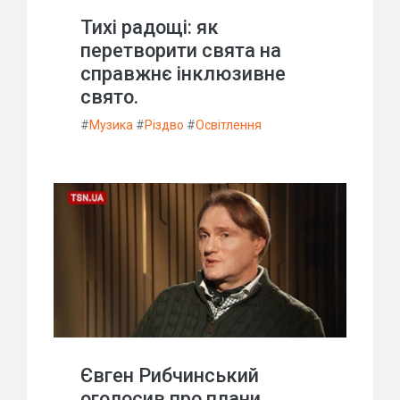
Тихі радощі: як
перетворити свята на
справжнє інклюзивне
свято.
#
Музика
#
Різдво
#
Освітлення
Євген Рибчинський
оголосив про плани