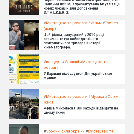
Залізний ліс: GSC презентувала візуалізації
нових локацій для доповнення
S.T.A.L.K.E.R. 2.
#
Мистецтво та розваги
#
Фільм
#
Трилер
(жанр)
Цей фільм, випущений у 2010 році,
отримав титул найвидатнішого
психологічного трилера в історії
кінематографа.
#
концерт
#
Українці
#
Мистецтво та
розваги
У Варшаві відбудуться Дні української
музики.
#
Мистецтво та розваги
#
Музика
#
Фільм
жахів
Афіша Миколаєва: які заходи відвідати на
цьому тижні
#
Збройні сили України
#
Мистецтво та