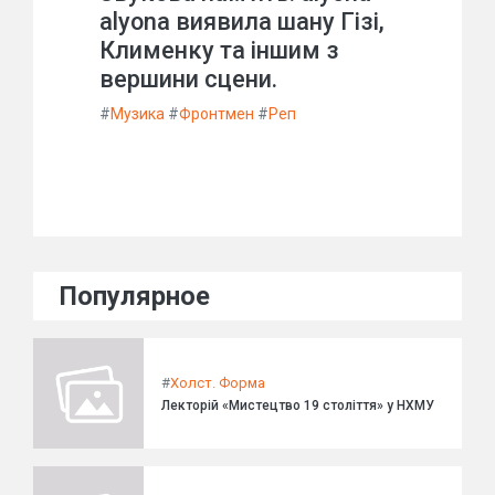
alyona виявила шану Гізі,
Клименку та іншим з
вершини сцени.
#
Музика
#
Фронтмен
#
Реп
Популярное
#
Холст. Форма
Лекторій «Мистецтво 19 століття» у НХМУ