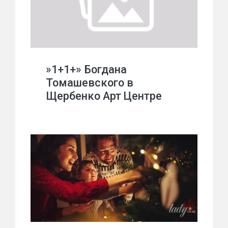
»1+1+» Богдана
Томашевского в
Щербенко Арт Центре