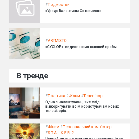
#
Подмостки
»Урод» Валентины Сотниченко
#
ARTMISTO
»CYCLOP»: видеопоэзия высшей пробы
В тренде
#
Політика
#
Фільм
#
Телевізор
Одна з налаштувань, яке слід
відкоригувати всім користувачам нових
телевізорів.
#
Фільм
#
Персональний комп'ютер
#
S.T.A.L.K.E.R. 2
Чорнобильська атомна електростанція та