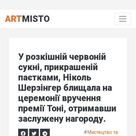
ART
MISTO
У розкішній червоній
сукні, прикрашеній
паєтками, Ніколь
Шерзінгер блищала на
церемонії вручення
премії Тоні, отримавши
заслужену нагороду.
#
Мистецтво та