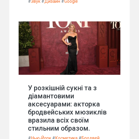
#
Звук
#
Дизайн
#
Google
У розкішній сукні та з
діамантовими
аксесуарами: акторка
бродвейських мюзиклів
вразила всіх своїм
стильним образом.
#
Нью-Йорк
#
Косметика
#
Бродвей