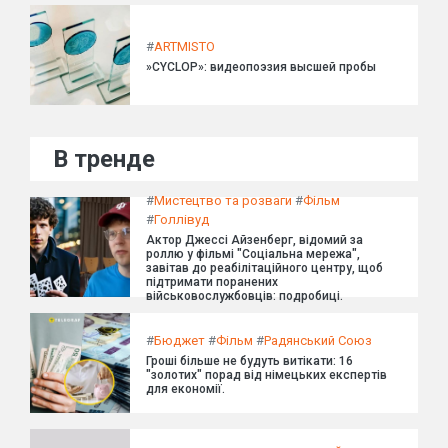
#
ARTMISTO
»CYCLOP»: видеопоэзия высшей пробы
В тренде
#
Мистецтво та розваги
#
Фільм
#
Голлівуд
Актор Джессі Айзенберг, відомий за
роллю у фільмі "Соціальна мережа",
завітав до реабілітаційного центру, щоб
підтримати поранених
військовослужбовців: подробиці.
#
Бюджет
#
Фільм
#
Радянський Союз
Гроші більше не будуть витікати: 16
"золотих" порад від німецьких експертів
для економії.