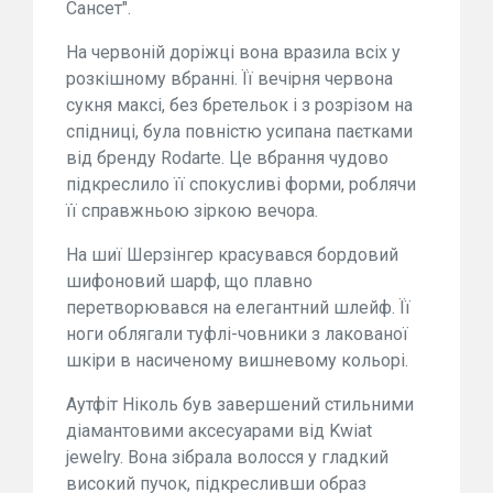
Сансет".
На червоній доріжці вона вразила всіх у
розкішному вбранні. Її вечірня червона
сукня максі, без бретельок і з розрізом на
спідниці, була повністю усипана паєтками
від бренду Rodarte. Це вбрання чудово
підкреслило її спокусливі форми, роблячи
її справжньою зіркою вечора.
На шиї Шерзінгер красувався бордовий
шифоновий шарф, що плавно
перетворювався на елегантний шлейф. Її
ноги облягали туфлі-човники з лакованої
шкіри в насиченому вишневому кольорі.
Аутфіт Ніколь був завершений стильними
діамантовими аксесуарами від Kwiat
jewelry. Вона зібрала волосся у гладкий
високий пучок, підкресливши образ