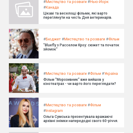
#
Мистецтво та розваги
#
Нью-Йорк
#
Канада
Цікаві та веселощі фільми, які варто
переглянути на честь Дня ветеринарів.
#
Бюджет
#
Мистецтво та розваги
#
Фільм
"Bluefly з Расселом Кроу: сюжет та початок
зйомок"
#
Мистецтво та розваги
#
Фільм
#
Україна
Фільм "Морозивник" вже вийшов у
кінотеатрах - чи варто його переглядати?
#
Мистецтво та розваги
#
Фільм
#
Instagram
Ольга Сумська презентувала вражаючі
архівні знімки напередодні свого 60-річчя.