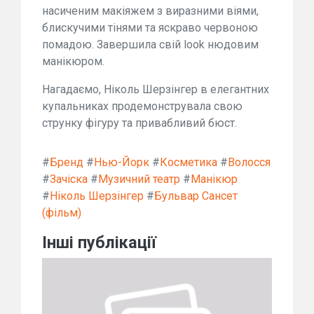
насиченим макіяжем з виразними віями,
блискучими тінями та яскраво червоною
помадою. Завершила свій look нюдовим
манікюром.
Нагадаємо, Ніколь Шерзінгер в елегантних
купальниках продемонструвала свою
струнку фігуру та привабливий бюст.
#
Бренд
#
Нью-Йорк
#
Косметика
#
Волосся
#
Зачіска
#
Музичний театр
#
Манікюр
#
Ніколь Шерзінгер
#
Бульвар Сансет
(фільм)
Інші публікації