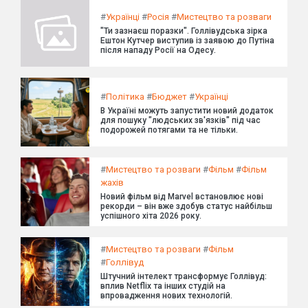
#
Українці
#
Росія
#
Мистецтво та розваги
"Ти зазнаєш поразки". Голлівудська зірка
Ештон Кутчер виступив із заявою до Путіна
після нападу Росії на Одесу.
#
Політика
#
Бюджет
#
Українці
В Україні можуть запустити новий додаток
для пошуку "людських зв'язків" під час
подорожей потягами та не тільки.
#
Мистецтво та розваги
#
Фільм
#
Фільм
жахів
Новий фільм від Marvel встановлює нові
рекорди – він вже здобув статус найбільш
успішного хіта 2026 року.
#
Мистецтво та розваги
#
Фільм
#
Голлівуд
Штучний інтелект трансформує Голлівуд:
вплив Netflix та інших студій на
впровадження нових технологій.