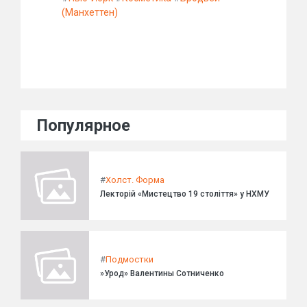
(Манхеттен)
Популярное
#
Холст. Форма
Лекторій «Мистецтво 19 століття» у НХМУ
#
Подмостки
»Урод» Валентины Сотниченко