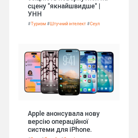
сцену "якнайшвидше" |
УНН
#
Туризм
#
Штучний інтелект
#
Сеул
Apple анонсувала нову
версію операційної
системи для iPhone.