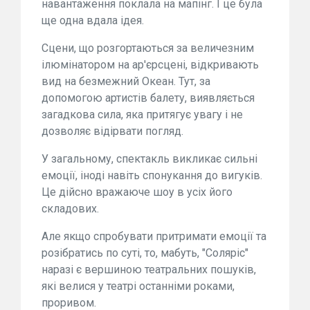
навантаження поклала на мапінг. І це була
ще одна вдала ідея.
Сцени, що розгортаються за величезним
ілюмінатором на ар'єрсцені, відкривають
вид на безмежний Океан. Тут, за
допомогою артистів балету, виявляється
загадкова сила, яка притягує увагу і не
дозволяє відірвати погляд.
У загальному, спектакль викликає сильні
емоції, іноді навіть спонукання до вигуків.
Це дійсно вражаюче шоу в усіх його
складових.
Але якщо спробувати притримати емоції та
розібратись по суті, то, мабуть, "Соляріс"
наразі є вершиною театральних пошуків,
які велися у театрі останніми роками,
проривом.