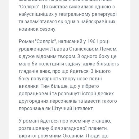
"Соляріс". Ця вистава виявилася однією з
найуспішніших у театральному репертуарі
та запам'яталася як одна з найяскравіших
новинок сезону.
Роман "Соляріс", написаний у 1961 році
уродженцем Львова Станіславом Лемом,
є дуже відомим твором. З одного боку це
мало би полегшити задачу, адже більшість
глядачів знає, про що йдеться. З іншого
боку популярність твору несе певні
виклики. Тим більше, що у лібрето
допрацьовані та розвинуті історії деяких
другорядних персонажів та ввести такого
персонажа як Штучний Інтелект.
У романі йдеться про космічну станцію,
розташовану біля загадкової планети,
вкритої розумним Океаном. Люди, що