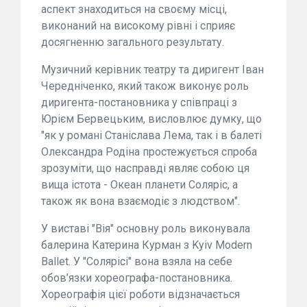
аспект знаходиться на своєму місці,
виконаний на високому рівні і сприяє
досягненню загального результату.
Музичний керівник театру та диригент Іван
Чередніченко, який також виконує роль
диригента-постановника у співпраці з
Юрієм Бервецьким, висловлює думку, що
"як у романі Станіслава Лема, так і в балеті
Олександра Родіна простежується спроба
зрозуміти, що насправді являє собою ця
вища істота - Океан планети Соляріс, а
також як вона взаємодіє з людством".
У виставі "Вія" основну роль виконувала
балерина Катерина Курман з Kyiv Modern
Ballet. У "Солярісі" вона взяла на себе
обов’язки хореографа-постановника.
Хореографія цієї роботи відзначається