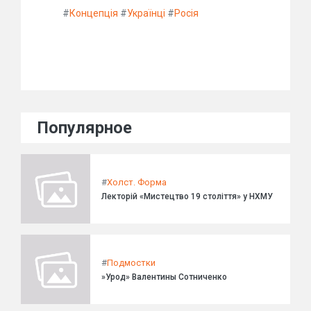
#
Концепція
#
Українці
#
Росія
Популярное
#
Холст. Форма
Лекторій «Мистецтво 19 століття» у НХМУ
#
Подмостки
»Урод» Валентины Сотниченко