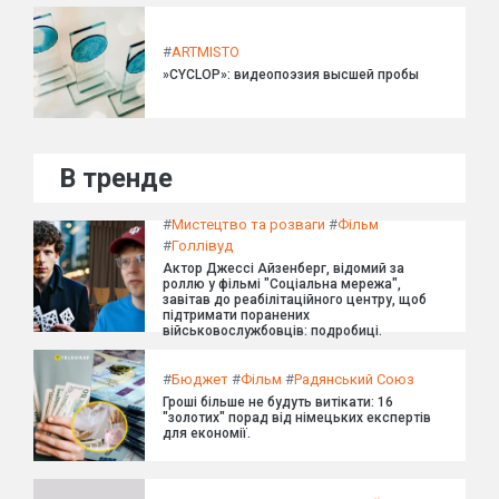
#
ARTMISTO
»CYCLOP»: видеопоэзия высшей пробы
В тренде
#
Мистецтво та розваги
#
Фільм
#
Голлівуд
Актор Джессі Айзенберг, відомий за
роллю у фільмі "Соціальна мережа",
завітав до реабілітаційного центру, щоб
підтримати поранених
військовослужбовців: подробиці.
#
Бюджет
#
Фільм
#
Радянський Союз
Гроші більше не будуть витікати: 16
"золотих" порад від німецьких експертів
для економії.