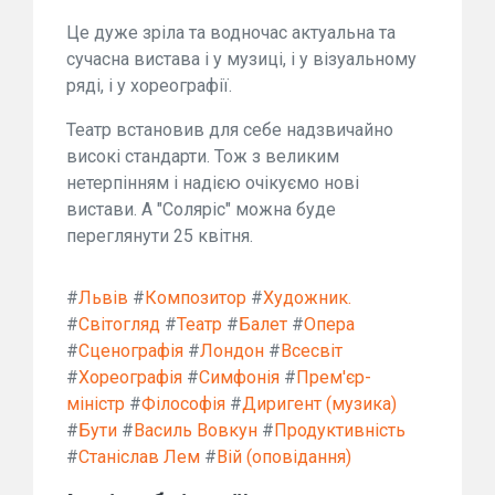
Це дуже зріла та водночас актуальна та
сучасна вистава і у музиці, і у візуальному
ряді, і у хореографії.
Театр встановив для себе надзвичайно
високі стандарти. Тож з великим
нетерпінням і надією очікуємо нові
вистави. А "Соляріс" можна буде
переглянути 25 квітня.
#
Львів
#
Композитор
#
Художник.
#
Світогляд
#
Театр
#
Балет
#
Опера
#
Сценографія
#
Лондон
#
Всесвіт
#
Хореографія
#
Симфонія
#
Прем'єр-
міністр
#
Філософія
#
Диригент (музика)
#
Бути
#
Василь Вовкун
#
Продуктивність
#
Станіслав Лем
#
Вій (оповідання)