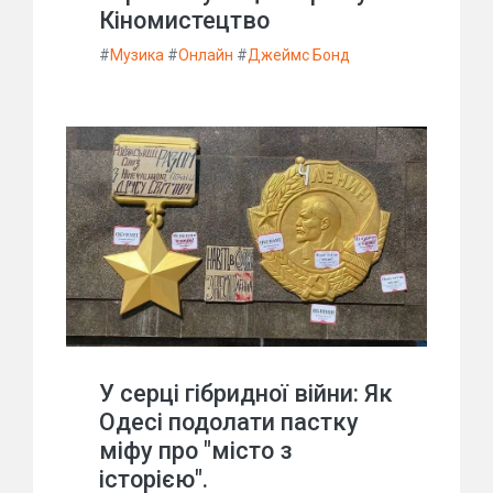
Кіномистецтво
#
Музика
#
Онлайн
#
Джеймс Бонд
У серці гібридної війни: Як
Одесі подолати пастку
міфу про "місто з
історією".