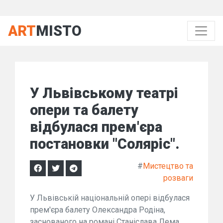
ART
MISTO
У Львівському театрі
опери та балету
відбулася прем'єра
постановки "Соляріс".
#
Мистецтво та
розваги
У Львівській національній опері відбулася
прем'єра балету Олександра Родіна,
заснованого на романі Станіслава Лема