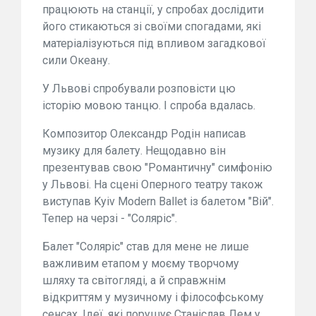
працюють на станції, у спробах дослідити
його стикаються зі своїми спогадами, які
матеріалізуються під впливом загадкової
сили Океану.
У Львові спробували розповісти цю
історію мовою танцю. І спроба вдалась.
Композитор Олександр Родін написав
музику для балету. Нещодавно він
презентував свою "Романтичну" симфонію
у Львові. На сцені Оперного театру також
виступав Kyiv Modern Ballet із балетом "Вій".
Тепер на черзі - "Соляріс".
Балет "Соляріс" став для мене не лише
важливим етапом у моєму творчому
шляху та світогляді, а й справжнім
відкриттям у музичному і філософському
сенсах. Ідеї, які порушує Станіслав Лем у