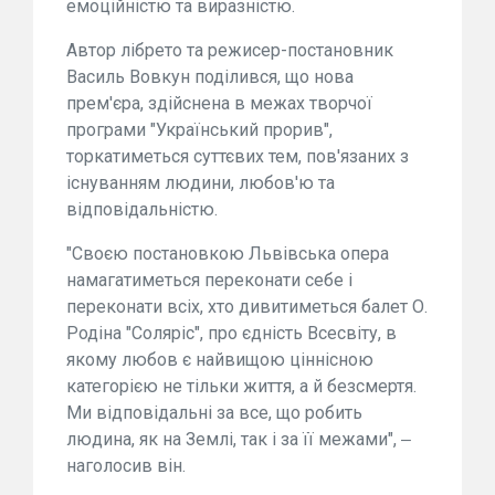
емоційністю та виразністю.
Автор лібрето та режисер-постановник
Василь Вовкун поділився, що нова
прем'єра, здійснена в межах творчої
програми "Український прорив",
торкатиметься суттєвих тем, пов'язаних з
існуванням людини, любов'ю та
відповідальністю.
"Своєю постановкою Львівська опера
намагатиметься переконати себе і
переконати всіх, хто дивитиметься балет О.
Родіна "Соляріс", про єдність Всесвіту, в
якому любов є найвищою ціннісною
категорією не тільки життя, а й безсмертя.
Ми відповідальні за все, що робить
людина, як на Землі, так і за її межами", ‒
наголосив він.