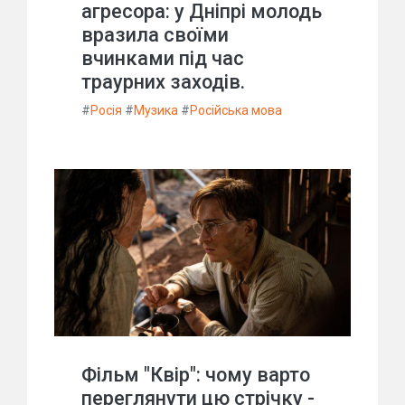
агресора: у Дніпрі молодь
вразила своїми
вчинками під час
траурних заходів.
#
Росія
#
Музика
#
Російська мова
Фільм "Квір": чому варто
переглянути цю стрічку -