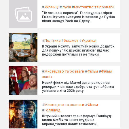
#
Українці
#
Росія
#
Мистецтво та розваги
"Ти зазнаєш поразки". Голлівудська зірка
Ештон Кутчер виступив із заявою до Путіна
після нападу Росії на Одесу.
#
Політика
#
Бюджет
#
Українці
В Україні можуть запустити новий додаток
для пошуку "людських зв'язків" під час
подорожей потягами та не тільки.
#
Мистецтво та розваги
#
Фільм
#
Фільм
жахів
Новий фільм від Marvel встановлює нові
рекорди – він вже здобув статус найбільш
успішного хіта 2026 року.
#
Мистецтво та розваги
#
Фільм
#
Голлівуд
Штучний інтелект трансформує Голлівуд:
вплив Netflix та інших студій на
впровадження нових технологій.