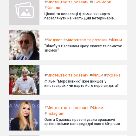
#
Мистецтво та розваги
#
Нью-Йорк
#
Канада
Цікаві та веселощі фільми, які варто
переглянути на честь Дня ветеринарів.
#
Бюджет
#
Мистецтво та розваги
#
Фільм
"Bluefly з Расселом Кроу: сюжет та початок
зйомок"
#
Мистецтво та розваги
#
Фільм
#
Україна
Фільм "Морозивник" вже вийшов у
кінотеатрах - чи варто його переглядати?
#
Мистецтво та розваги
#
Фільм
#
Instagram
Ольга Сумська презентувала вражаючі
архівні знімки напередодні свого 60-річчя.