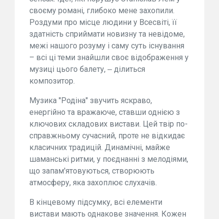
своєму романі, глибоко мене захопили.
Роздуми про місце людини у Всесвіті, її
здатність сприймати новизну та невідоме,
межі нашого розуму і саму суть існування
– всі ці теми знайшли своє відображення у
музиці цього балету, ‒ ділиться
композитор.
Музика "Родіна" звучить яскраво,
енергійно та вражаюче, ставши однією з
ключових складових вистави. Цей твір по-
справжньому сучасний, проте не відкидає
класичних традицій. Динамічні, майже
шаманські ритми, у поєднанні з мелодіями,
що запам'ятовуються, створюють
атмосферу, яка захоплює слухачів.
В кінцевому підсумку, всі елементи
вистави мають однакове значення. Кожен