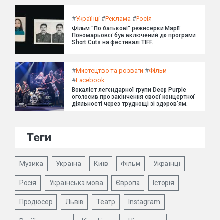
#
Українці
#
Реклама
#
Росія
Фільм "По батькові" режисерки Марії
Пономарьової був включений до програми
Short Cuts на фестивалі TIFF.
#
Мистецтво та розваги
#
Фільм
#
Facebook
Вокаліст легендарної групи Deep Purple
оголосив про закінчення своєї концертної
діяльності через труднощі зі здоров'ям.
Теги
Музика
Україна
Київ
Фільм
Українці
Росія
Українська мова
Європа
Історія
Продюсер
Львів
Театр
Instagram