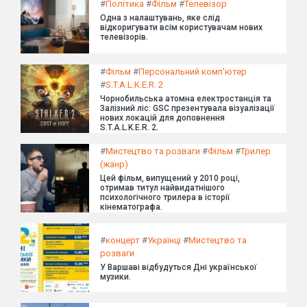
#
Політика
#
Фільм
#
Телевізор
Одна з налаштувань, яке слід
відкоригувати всім користувачам нових
телевізорів.
#
Фільм
#
Персональний комп'ютер
#
S.T.A.L.K.E.R. 2
Чорнобильська атомна електростанція та
Залізний ліс: GSC презентувала візуалізації
нових локацій для доповнення
S.T.A.L.K.E.R. 2.
#
Мистецтво та розваги
#
Фільм
#
Трилер
(жанр)
Цей фільм, випущений у 2010 році,
отримав титул найвидатнішого
психологічного трилера в історії
кінематографа.
#
концерт
#
Українці
#
Мистецтво та
розваги
У Варшаві відбудуться Дні української
музики.