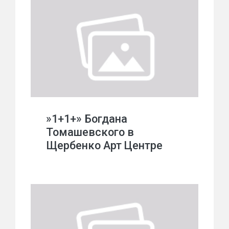
»1+1+» Богдана
Томашевского в
Щербенко Арт Центре