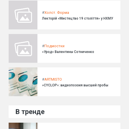
#
Холст. Форма
Лекторій «Мистецтво 19 століття» у НХМУ
#
Подмостки
»Урод» Валентины Сотниченко
#
ARTMISTO
»CYCLOP»: видеопоэзия высшей пробы
В тренде