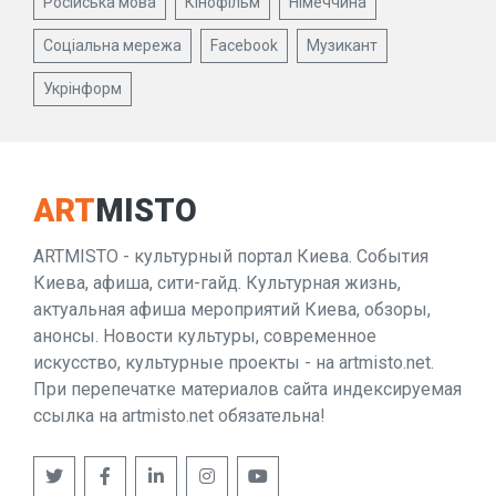
Російська мова
Кінофільм
Німеччина
Соціальна мережа
Facebook
Музикант
Укрінформ
ART
MISTO
ARTMISTO - культурный портал Киева. События
Киева, афиша, сити-гайд. Культурная жизнь,
актуальная афиша мероприятий Киева, обзоры,
анонсы. Новости культуры, современное
искусство, культурные проекты - на artmisto.net.
При перепечатке материалов сайта индексируемая
ссылка на artmisto.net обязательна!