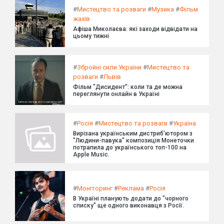
#
Мистецтво та розваги
#
Музика
#
Фільм
жахів
Афіша Миколаєва: які заходи відвідати на
цьому тижні
#
Збройні сили України
#
Мистецтво та
розваги
#
Львів
Фільм "Дисидент": коли та де можна
переглянути онлайн в Україні
#
Росія
#
Мистецтво та розваги
#
Україна
Вирізана українським дистриб'ютором з
"Людини-павука" композиція Монеточки
потрапила до українського топ-100 на
Apple Music.
#
Моніторинг
#
Реклама
#
Росія
В Україні планують додати до "чорного
списку" ще одного виконавця з Росії.