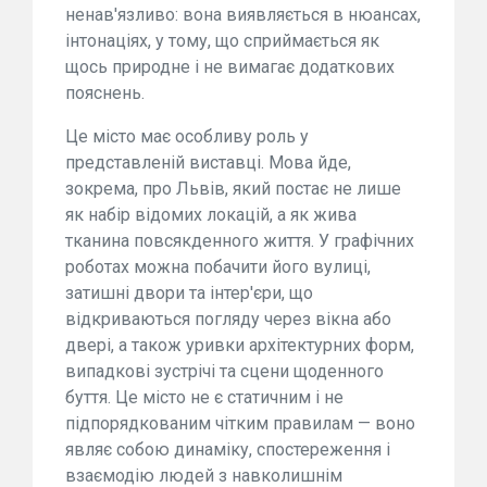
ненав'язливо: вона виявляється в нюансах,
інтонаціях, у тому, що сприймається як
щось природне і не вимагає додаткових
пояснень.
Це місто має особливу роль у
представленій виставці. Мова йде,
зокрема, про Львів, який постає не лише
як набір відомих локацій, а як жива
тканина повсякденного життя. У графічних
роботах можна побачити його вулиці,
затишні двори та інтер'єри, що
відкриваються погляду через вікна або
двері, а також уривки архітектурних форм,
випадкові зустрічі та сцени щоденного
буття. Це місто не є статичним і не
підпорядкованим чітким правилам — воно
являє собою динаміку, спостереження і
взаємодію людей з навколишнім