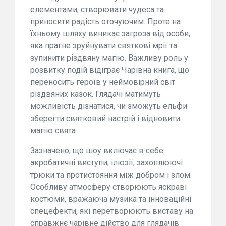
елементами, створювати чудеса та
приносити радість оточуючим. Проте на
їхньому шляху виникає загроза від особи,
яка прагне зруйнувати святкові мрії та
зупинити різдвяну магію. Важливу роль у
розвитку подій відіграє Чарівна книга, що
переносить героїв у неймовірний світ
різдвяних казок. Глядачі матимуть
можливість дізнатися, чи зможуть ельфи
зберегти святковий настрій і відновити
магію свята.
Зазначено, що шоу включає в себе
акробатичні виступи, ілюзії, захоплюючі
трюки та протистояння між добром і злом.
Особливу атмосферу створюють яскраві
костюми, вражаюча музика та інноваційні
спецефекти, які перетворюють виставу на
справжнє чарівне дійство для глядачів