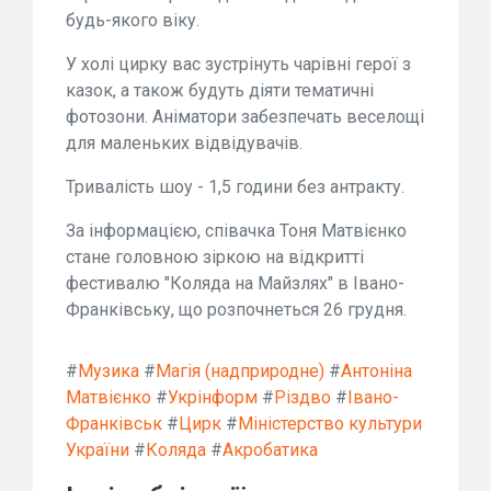
будь-якого віку.
У холі цирку вас зустрінуть чарівні герої з
казок, а також будуть діяти тематичні
фотозони. Аніматори забезпечать веселощі
для маленьких відвідувачів.
Тривалість шоу - 1,5 години без антракту.
За інформацією, співачка Тоня Матвієнко
стане головною зіркою на відкритті
фестивалю "Коляда на Майзлях" в Івано-
Франківську, що розпочнеться 26 грудня.
#
Музика
#
Магія (надприродне)
#
Антоніна
Матвієнко
#
Укрінформ
#
Різдво
#
Івано-
Франківськ
#
Цирк
#
Міністерство культури
України
#
Коляда
#
Акробатика