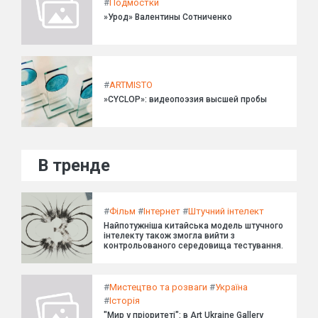
#
Подмостки
»Урод» Валентины Сотниченко
#
ARTMISTO
»CYCLOP»: видеопоэзия высшей пробы
В тренде
#
Фільм
#
Інтернет
#
Штучний інтелект
Найпотужніша китайська модель штучного
інтелекту також змогла вийти з
контрольованого середовища тестування.
#
Мистецтво та розваги
#
Україна
#
Історія
"Мир у пріоритеті": в Art Ukraine Gallery