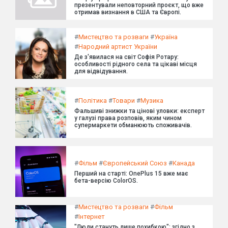
презентували неповторний проєкт, що вже
отримав визнання в США та Європі.
#
Мистецтво та розваги
#
Україна
#
Народний артист України
Де з'явилася на світ Софія Ротару:
особливості рідного села та цікаві місця
для відвідування.
#
Політика
#
Товари
#
Музика
Фальшиві знижки та цінові уловки: експерт
у галузі права розповів, яким чином
супермаркети обманюють споживачів.
#
Фільм
#
Європейський Союз
#
Канада
Перший на старті: OnePlus 15 вже має
бета-версію ColorOS.
#
Мистецтво та розваги
#
Фільм
#
Інтернет
"Люди стануть лише похибкою": згідно з