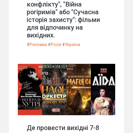
конфлікту", "Війна
рогіримів" або "Сучасна
історія захисту": фільми
для відпочинку на
вихідних.
#
Реклама
#
Росія
#
Україна
Де провести вихідні 7-8