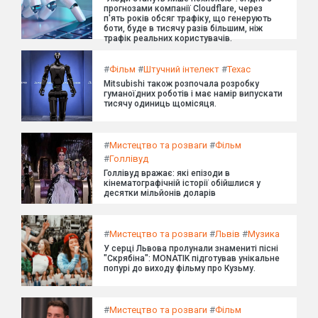
прогнозами компанії Cloudflare, через
п'ять років обсяг трафіку, що генерують
боти, буде в тисячу разів більшим, ніж
трафік реальних користувачів.
#
Фільм
#
Штучний інтелект
#
Техас
Mitsubishi також розпочала розробку
гуманоїдних роботів і має намір випускати
тисячу одиниць щомісяця.
#
Мистецтво та розваги
#
Фільм
#
Голлівуд
Голлівуд вражає: які епізоди в
кінематографічній історії обійшлися у
десятки мільйонів доларів
#
Мистецтво та розваги
#
Львів
#
Музика
У серці Львова пролунали знамениті пісні
"Скрябіна": MONATIK підготував унікальне
попурі до виходу фільму про Кузьму.
#
Мистецтво та розваги
#
Фільм