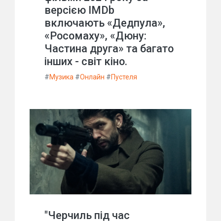
версією IMDb
включають «Дедпула»,
«Росомаху», «Дюну:
Частина друга» та багато
інших - світ кіно.
#
Музика
#
Онлайн
#
Пустеля
"Черчиль під час