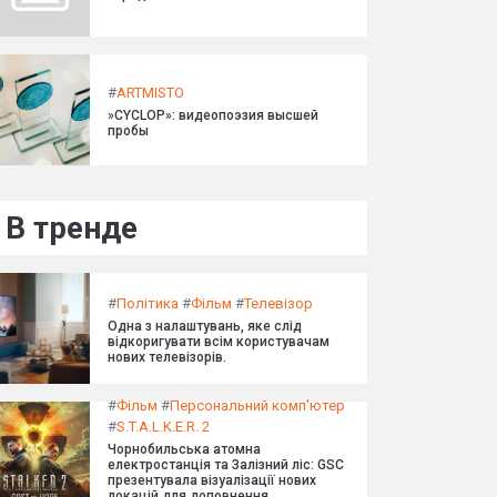
#
ARTMISTO
»CYCLOP»: видеопоэзия высшей
пробы
В тренде
#
Політика
#
Фільм
#
Телевізор
Одна з налаштувань, яке слід
відкоригувати всім користувачам
нових телевізорів.
#
Фільм
#
Персональний комп'ютер
#
S.T.A.L.K.E.R. 2
Чорнобильська атомна
електростанція та Залізний ліс: GSC
презентувала візуалізації нових
локацій для доповнення