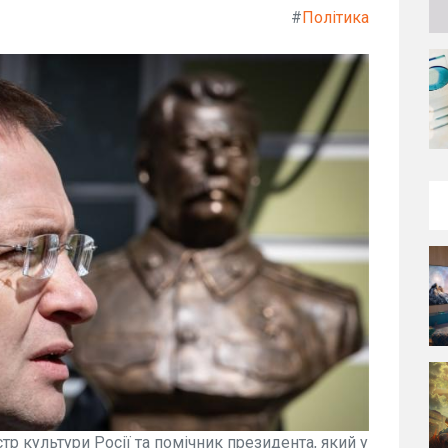
#
Політика
р культури Росії та помічник президента, який у