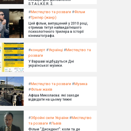
S.T.A.L.K.E.R. 2.
#
Мистецтво та розваги
#
Фільм
#
Трилер (жанр)
Цей фільм, випущений у 2010 році,
отримав титул найвидатнішого
психологічного трилера в історії
кінематографа.
#
концерт
#
Українці
#
Мистецтво та
розваги
У Варшаві відбудуться Дні
української музики.
#
Мистецтво та розваги
#
Музика
#
Фільм жахів
Афіша Миколаєва: які заходи
відвідати на цьому тижні
#
Збройні сили України
#
Мистецтво
та розваги
#
Львів
Фільм "Дисидент": коли та де