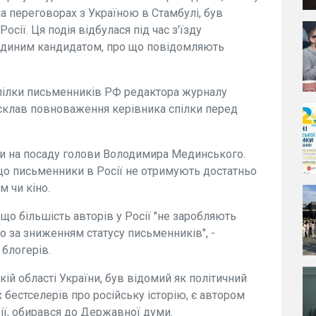
а переговорах з Україною в Стамбулі, був
сії. Ця подія відбулася під час з'їзду
в єдиним кандидатом, про що повідомляють
пілки письменників РФ редактора журналу
 склав повноваження керівника спілки перед
ти на посаду голови Володимира Мединського.
 що письменники в Росії не отримують достатньо
 чи кіно.
що більшість авторів у Росії "не заробляють
мо за зниженням статусу письменників", -
 блогерів.
ій області України, був відомий як політичний
х бестселерів про російську історію, є автором
рії, обирався до Державної думи.