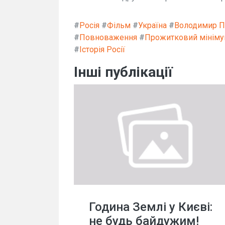
#
Росія
#
Фільм
#
Україна
#
Володимир П
#
Повноваження
#
Прожитковий мінім
#
Історія Росії
Інші публікації
Година Землі у Києві:
не будь байдужим!