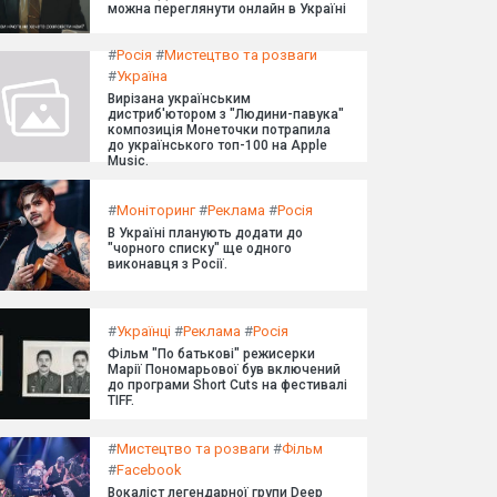
можна переглянути онлайн в Україні
#
Росія
#
Мистецтво та розваги
#
Україна
Вирізана українським
дистриб'ютором з "Людини-павука"
композиція Монеточки потрапила
до українського топ-100 на Apple
Music.
#
Моніторинг
#
Реклама
#
Росія
В Україні планують додати до
"чорного списку" ще одного
виконавця з Росії.
#
Українці
#
Реклама
#
Росія
Фільм "По батькові" режисерки
Марії Пономарьової був включений
до програми Short Cuts на фестивалі
TIFF.
#
Мистецтво та розваги
#
Фільм
#
Facebook
Вокаліст легендарної групи Deep