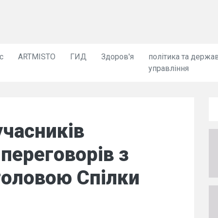
с
ARTMISTO
ГИД
Здоров'я
політика та держа
управління
 учасників
переговорів з
головою Спілки