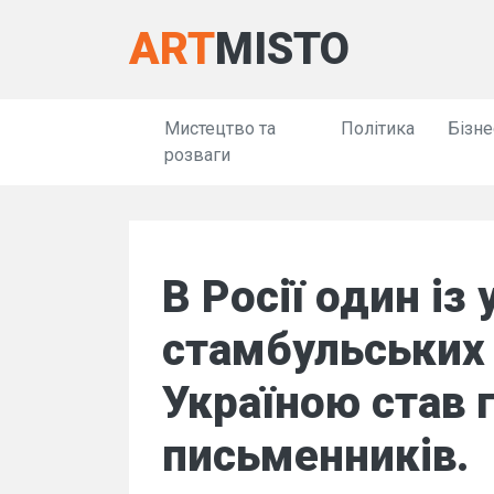
ART
MISTO
Мистецтво та
Політика
Бізне
розваги
В Росії один із
стамбульських 
Україною став 
письменників.