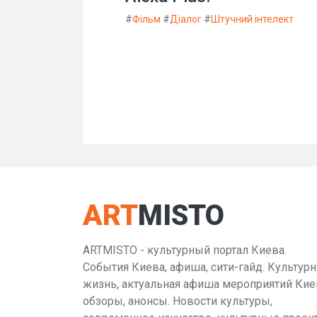
#
Фільм
#
Діалог
#
Штучний інтелект
ART
MISTO
ARTMISTO - культурный портал Киева.
События Киева, афиша, сити-гайд. Культурн
жизнь, актуальная афиша мероприятий Кие
обзоры, анонсы. Новости культуры,