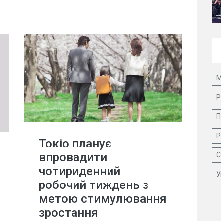
М
Р
П
Р
Токіо планує
впровадити
С
чотириденний
У
робочий тиждень з
метою стимулювання
зростання