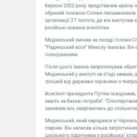
березні 2022 року представляв країну н
обраний головою Спілки письменників Ро
організації 27 лютого, де він виступи
російські новинні агентства.
Мединський змінив на посаді голови С
"Радянський воїн" Миколу Іванова. Він
голосуванням.
Після цього Іванов запропонував обра
Мединський у виступі на з'їзді заявив,
грошей від держави порівняно з театром
Асистент президента Путіна повідомив, 
навіть на базові потреби". "Спостерігає
зазначив він, звертаючись до спільноти
Мединський, який народився в Черкаськ
піарник. Він написав кілька патріотични
шкільного підручника з російської істо