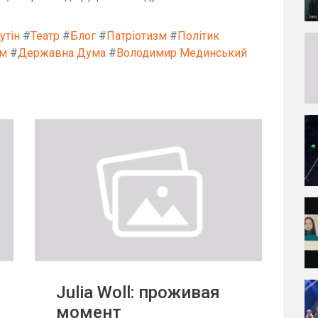
утін
#
Театр
#
Блог
#
Патріотизм
#
Політик
ум
#
Державна Дума
#
Володимир Мединський
Julia Woll: проживая
момент