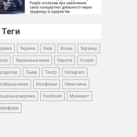
Purple оголосив про закінчення
своєї концертної діяльності через
труднощі зі здоров'ям.
Теги
узика
Україна
Київ
Фільм
Українці
осія
Українська мова
Європа
Історія
родюсер
Львів
Театр
Instagram
осійська мова
Кінофільм
Німеччина
оціальна мережа
Facebook
Музикант
крінформ