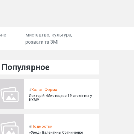
вне
мистецтво, культура,
розваги та ЗМІ
Популярное
#
Холст. Форма
Лекторій «Мистецтво 19 століття» у
НХМУ
#
Подмостки
»Урод» Валентины Сотниченко