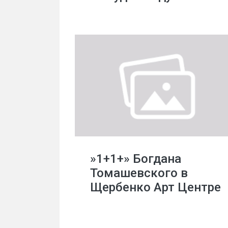
»1+1+» Богдана
Томашевского в
Щербенко Арт Центре