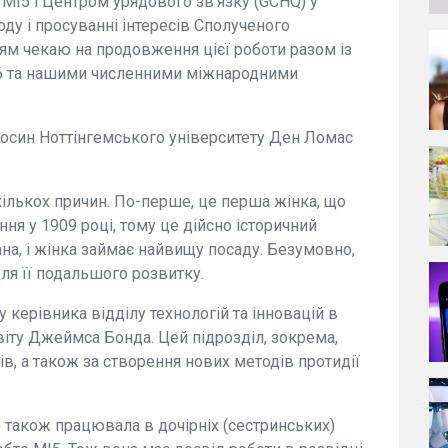
 МІ5 і Центром урядового зв'язку (GCHQ) у
ду і просуванні інтересів Сполученого
ням чекаю на продовження цієї роботи разом із
6 та нашими численними міжнародними
носин Ноттінгемського університету Ден Ломас
ількох причин. По-перше, це перша жінка, що
ня у 1909 році, тому це дійсно історичний
на, і жінка займає найвищу посаду. Безумовно,
для її подальшого розвитку.
керівника відділу технологій та інновацій в
віту Джеймса Бонда. Цей підрозділ, зокрема,
ів, а також за створення нових методів протидії
ле також працювала в дочірніх (сестринських)