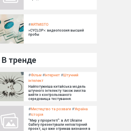
#
ARTMISTO
»CYCLOP»: видеопоэзия высшей
пробы
В тренде
#
Фільм
#
Інтернет
#
Штучний
інтелект
Найпотужніша китайська модель
штучного інтелекту також змогла
вийти з контрольованого
середовища тестування.
#
Мистецтво та розваги
#
Україна
#
Історія
"Мир у пріоритеті": в Art Ukraine
Gallery презентували неповторний
проєкт, що вже отримав визнання в