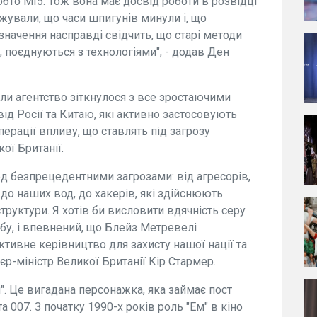
обто МІ5. Тож вона має досвід роботи в розвідці
джували, що часи шпигунів минули і, що
изначення насправді свідчить, що старі методи
 поєднуються з технологіями", - додав Ден
коли агентство зіткнулося з все зростаючими
ід Росії та Китаю, які активно застосовують
перації впливу, що ставлять під загрозу
ої Британії.
д безпрецедентними загрозами: від агресорів,
до наших вод, до хакерів, які здійснюють
труктури. Я хотів би висловити вдячність серу
бу, і впевнений, що Блейз Метревелі
тивне керівництво для захисту нашої нації та
єр-міністр Великої Британії Кір Стармер.
м". Це вигадана персонажка, яка займає пост
а 007. З початку 1990-х років роль "Ем" в кіно