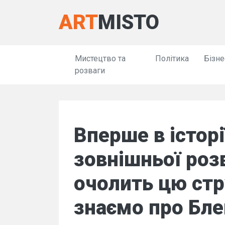
ART
MISTO
Мистецтво та
Політика
Бізне
розваги
Вперше в історі
зовнішньої роз
очолить цю стр
знаємо про Бле