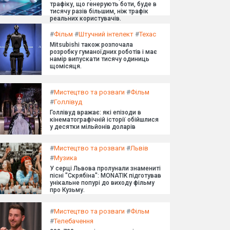
трафіку, що генерують боти, буде в
тисячу разів більшим, ніж трафік
реальних користувачів.
#
Фільм
#
Штучний інтелект
#
Техас
Mitsubishi також розпочала
розробку гуманоїдних роботів і має
намір випускати тисячу одиниць
щомісяця.
#
Мистецтво та розваги
#
Фільм
#
Голлівуд
Голлівуд вражає: які епізоди в
кінематографічній історії обійшлися
у десятки мільйонів доларів
#
Мистецтво та розваги
#
Львів
#
Музика
У серці Львова пролунали знамениті
пісні "Скрябіна": MONATIK підготував
унікальне попурі до виходу фільму
про Кузьму.
#
Мистецтво та розваги
#
Фільм
#
Телебачення