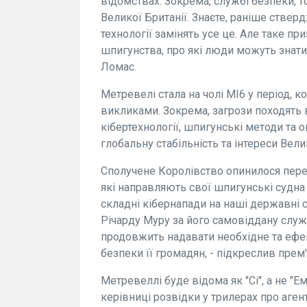
відомствах. Зокрема, службі безпеки, т
Великої Британії. Знаєте, раніше ствер
технології замінять усе це. Але таке пр
шпигунства, про які люди можуть знати,
Ломас.
Метревелі стала на чолі МІ6 у період, 
викликами. Зокрема, загрози походять в
кібертехнології, шпигунські методи та о
глобальну стабільність та інтереси Велик
Сполучене Королівство опинилося пере
які направляють свої шпигунські судна 
складні кібернапади на наші державні с
Річарду Муру за його самовіддану служ
продовжить надавати необхідне та ефек
безпеки її громадян, - підкреслив прем'
Метревеллі буде відома як "Сі", а не "Е
керівниці розвідки у трилерах про агент