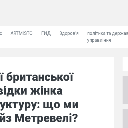
с
ARTMISTO
ГИД
Здоров'я
політика та держа
управління
ї британської
відки жінка
уктуру: що ми
йз Метревелі?