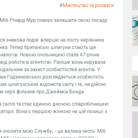
#
Мистецтво та розваги
 МІ6 Річард Мур планує залишити свою посаду
ься знакова подія: вперше на посту керівника
нка. Тепер британські шпигуни стають ще
налогів. Новою очільницею стала 47-річна
від роботи в агентстві. Раніше вона керувала
відальним за захист особистостей агентів. У
ави Годзиневської розглядається особистість
их шпигунських відомств світу і те, чи дійсно
ем серії фільмів про Джеймса Бонда.
а світлі та стає єдиною діючою співробітницею
диторії. Вона є першою жінкою на цій позиції з
 очолити мою Службу, - це велика честь. МІ6