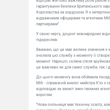
відіграє життєво важливу роль разом з
гарантуванні безпеки британського наро
Королівства за кордоном. Я з нетерпін
відважними офіцерами та агентами МІ
партнерами".
У свою чергу, доцент міжнародних від
підкреслив:
Вважаю, що це має велике значення з к
очолила цю службу з моменту її створен
момент. Нарешті, скляна стеля зруйнова
це важливо як для самої служби, так і 
До цього моменту вона обіймала посаду 
МІ6 - справжній аналог майстра К'ю з с
відповідає за захист імен таємних агент
ворогам.
"Нова очільниця має технічну освіту, а