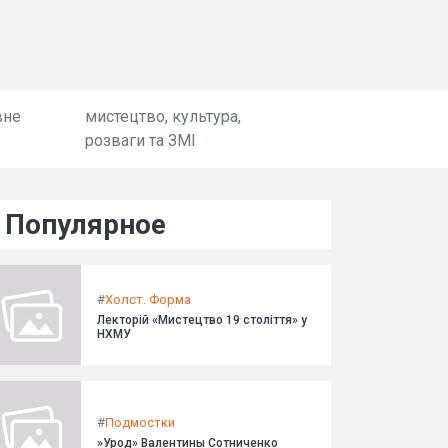
вне
мистецтво, культура,
розваги та ЗМІ
Популярное
#
Холст. Форма
Лекторій «Мистецтво 19 століття» у
НХМУ
#
Подмостки
»Урод» Валентины Сотниченко