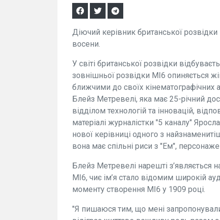
Діючий керівник британської розвідки
восени.
У світі британської розвідки відбуваєт
зовнішньої розвідки МІ6 опиняється жі
ближчими до своїх кінематографічних а
Блейз Метревелі, яка має 25-річний дос
відділом технологій та інновацій, відпо
матеріалі журналістки "5 каналу" Яросл
нової керівниці одного з найзнаменитіш
вона має спільні риси з "Ем", персонаж
Блейз Метревелі нарешті з’являється н
МІ6, чиє ім’я стало відомим широкій ау
моменту створення МІ6 у 1909 році.
"Я пишаюся тим, що мені запропонували