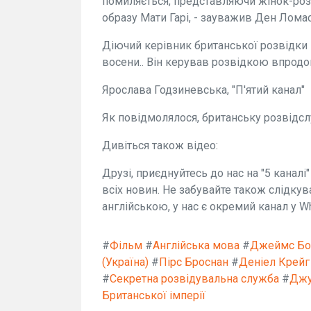
помиляється, представляючи жінок-роз
образу Мати Гарі, - зауважив Ден Ломас
Діючий керівник британської розвідки
восени.. Він керував розвідкою впродов
Ярослава Годзиневська, "П'ятий канал"
Як повідмолялося, британську розвідслу
Дивіться також відео:
Друзі, приєднуйтесь до нас на "5 каналі
всіх новин. Не забувайте також слідкув
англійською, у нас є окремий канал у W
#
Фільм
#
Англійська мова
#
Джеймс Бо
(Україна)
#
Пірс Броснан
#
Деніел Крейг
#
Секретна розвідувальна служба
#
Джу
Британської імперії