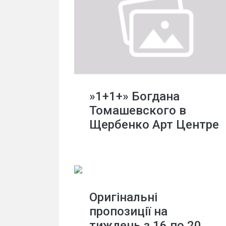
»1+1+» Богдана
Томашевского в
Щербенко Арт Центре
Оригінальні
пропозиції на
тиждень з 16 по 20