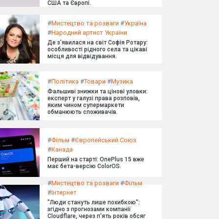
США та Європі.
#
Мистецтво та розваги
#
Україна
#
Народний артист України
Де з'явилася на світ Софія Ротару:
особливості рідного села та цікаві
місця для відвідування.
#
Політика
#
Товари
#
Музика
Фальшиві знижки та цінові уловки:
експерт у галузі права розповів,
яким чином супермаркети
обманюють споживачів.
#
Фільм
#
Європейський Союз
#
Канада
Перший на старті: OnePlus 15 вже
має бета-версію ColorOS.
#
Мистецтво та розваги
#
Фільм
#
Інтернет
"Люди стануть лише похибкою":
згідно з прогнозами компанії
Cloudflare, через п'ять років обсяг