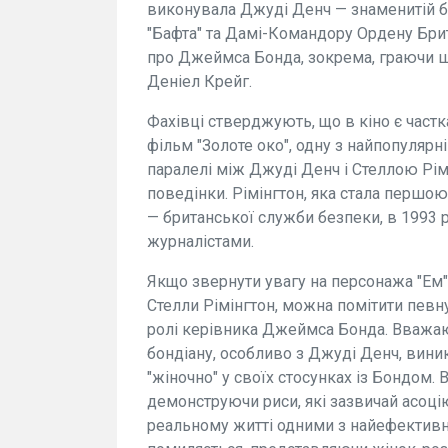
виконувала Джуді Денч — знаменитій бри
"Бафта" та Дамі-Командору Ордену Брит
про Джеймса Бонда, зокрема, граючи ше
Деніел Крейг.
Фахівці стверджують, що в кіно є частк
фільм "Золоте око", одну з найпопулярні
паралелі між Джуді Денч і Стеллою Рімі
поведінки. Рімінгтон, яка стала першо
— британської служби безпеки, в 1993 р
журналістами.
Якщо звернути увагу на персонажа "Ем" 
Стелли Рімінгтон, можна помітити певну
ролі керівника Джеймса Бонда. Вважаю
бондіану, особливо з Джуді Денч, вини
"жіночно" у своїх стосунках із Бондом. 
демонструючи риси, які зазвичай асоц
реальному житті одними з найефективні