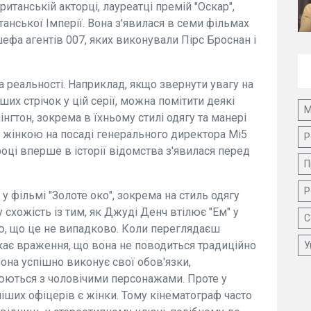
танській акторці, лауреатці премій "Оскар",
анської Імперії. Вона з'явилася в семи фільмах
фа агентів 007, яких виконували Пірс Броснан і
а реальності. Наприклад, якщо звернути увагу на
ших стрічок у цій серії, можна помітити деякі
М
нгтон, зокрема в їхньому стилі одягу та манері
ю жінкою на посаді генерального директора Мі5
Р
оці вперше в історії відомства з'явилася перед
П
Р
у фільмі "Золоте око", зокрема на стиль одягу
 схожість із тим, як Джуді Денч втілює "Ем" у
С
, що це не випадково. Коли переглядаєш
кає враження, що вона не поводиться традиційно
У
Вона успішно виконує свої обов'язки,
іюються з чоловічими персонажами. Проте у
ших офіцерів є жінки. Тому кінематограф часто