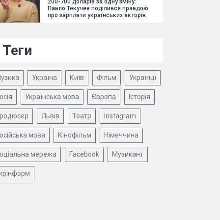
200-700 доларів за одну зміну:
Павло Текучев поділився правдою
про зарплати українських акторів.
Теги
узика
Україна
Київ
Фільм
Українці
осія
Українська мова
Європа
Історія
родюсер
Львів
Театр
Instagram
осійська мова
Кінофільм
Німеччина
оціальна мережа
Facebook
Музикант
крінформ