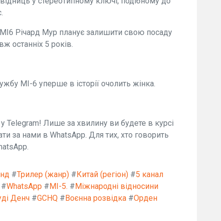
відниць у стереотипному ключі, подібному до
.
 МІ6 Річард Мур планує залишити свою посаду
ж останніх 5 років.
жбу МІ-6 уперше в історії очолить жінка.
" у Telegram! Лише за хвилину ви будете в курсі
ати за нами в WhatsApp. Для тих, хто говорить
hatsApp.
нд
#
Трилер (жанр)
#
Китай (регіон)
#
5 канал
#
WhatsApp
#
МІ-5.
#
Міжнародні відносини
ді Денч
#
GCHQ
#
Воєнна розвідка
#
Орден