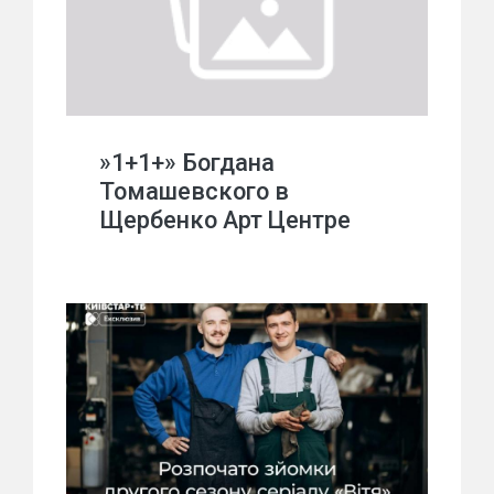
»1+1+» Богдана
Томашевского в
Щербенко Арт Центре