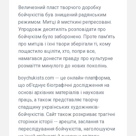
Величезний пласт творчого доробку
бойчукістів був знищений радянським
режимом. Митці й мисткині репресовані.
Упродовж десятиліть розповідати про
бойчукізм було заборонено. Проте пам'ять
про митців і їхні твори зберігали ті, кому
пощастило вціліти, хто, попри все,
намагався донести правду про культурне
розмаїття минулого до нових поколінь.
boychukists.com -- це онлайн-платформа,
що об'єднує біографічні дослідження на
основі архівних матеріалів і наукових
праць, а також представляє творчу
спадщину українських художників-
бойчукістів. Сайт також розкриває трагічні
сторінки історії -- арешти, заслання та
переслідування бойчукістів, наголошуючи