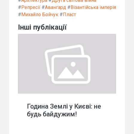
#
Архітектура
#
Друга світова війна
#
Репресії
#
Авангард
#
Візантійська імперія
#
Михайло Бойчук
#
Пласт
Інші публікації
Година Землі у Києві: не
будь байдужим!