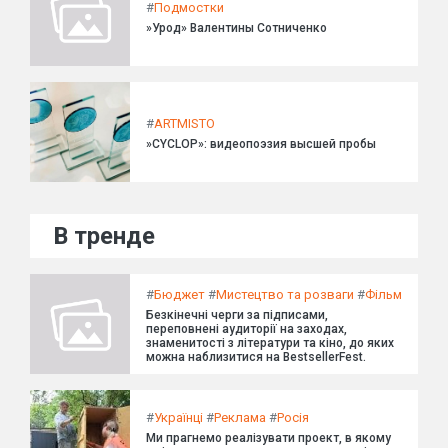
#
Подмостки
»Урод» Валентины Сотниченко
#
ARTMISTO
»CYCLOP»: видеопоэзия высшей пробы
В тренде
#
Бюджет
#
Мистецтво та розваги
#
Фільм
Безкінечні черги за підписами,
переповнені аудиторії на заходах,
знаменитості з літератури та кіно, до яких
можна наблизитися на BestsellerFest.
#
Українці
#
Реклама
#
Росія
Ми прагнемо реалізувати проект, в якому