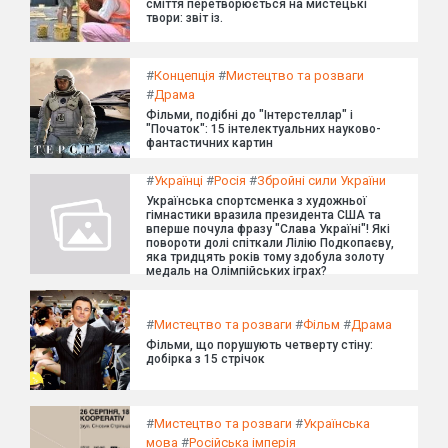
сміття перетворюється на мистецькі
твори: звіт із.
#
Концепція
#
Мистецтво та розваги
#
Драма
Фільми, подібні до "Інтерстеллар" і
"Початок": 15 інтелектуальних науково-
фантастичних картин
#
Українці
#
Росія
#
Збройні сили України
Українська спортсменка з художньої
гімнастики вразила президента США та
вперше почула фразу "Слава Україні"! Які
повороти долі спіткали Лілію Подкопаєву,
яка тридцять років тому здобула золоту
медаль на Олімпійських іграх?
#
Мистецтво та розваги
#
Фільм
#
Драма
Фільми, що порушують четверту стіну:
добірка з 15 стрічок
#
Мистецтво та розваги
#
Українська
мова
#
Російська імперія