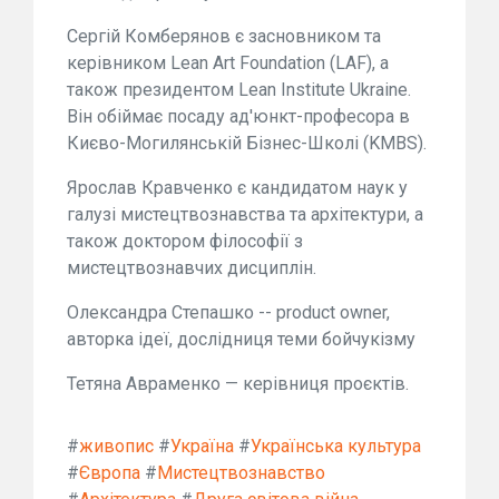
Сергій Комберянов є засновником та
керівником Lean Art Foundation (LAF), а
також президентом Lean Institute Ukraine.
Він обіймає посаду ад'юнкт-професора в
Києво-Могилянській Бізнес-Школі (KMBS).
Ярослав Кравченко є кандидатом наук у
галузі мистецтвознавства та архітектури, а
також доктором філософії з
мистецтвознавчих дисциплін.
Олександра Степашко -- product owner,
авторка ідеї, дослідниця теми бойчукізму
Тетяна Авраменко — керівниця проєктів.
#
живопис
#
Україна
#
Українська культура
#
Європа
#
Мистецтвознавство