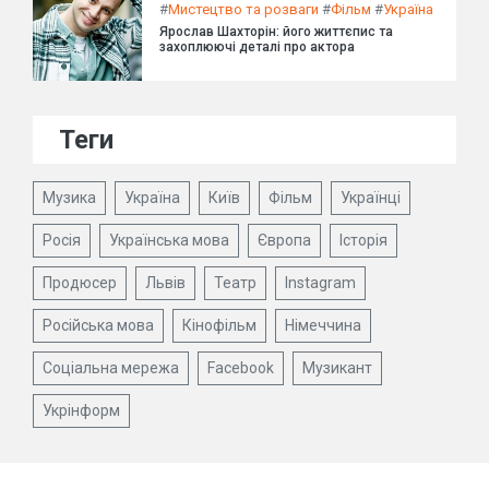
#
Мистецтво та розваги
#
Фільм
#
Україна
Ярослав Шахторін: його життєпис та
захоплюючі деталі про актора
Теги
Музика
Україна
Київ
Фільм
Українці
Росія
Українська мова
Європа
Історія
Продюсер
Львів
Театр
Instagram
Російська мова
Кінофільм
Німеччина
Соціальна мережа
Facebook
Музикант
Укрінформ