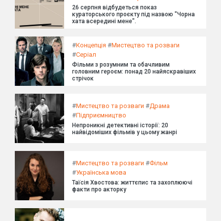
26 серпня відбудеться показ
кураторського проєкту під назвою "Чорна
хата всередині мене".
#
Концепція
#
Мистецтво та розваги
#
Серіал
Фільми з розумним та обачливим
головним героєм: понад 20 найяскравіших
стрічок
#
Мистецтво та розваги
#
Драма
#
Підприємництво
Непроникні детективні історії: 20
найвідоміших фільмів у цьому жанрі
#
Мистецтво та розваги
#
Фільм
#
Українська мова
Таїсія Хвостова: життєпис та захоплюючі
факти про акторку