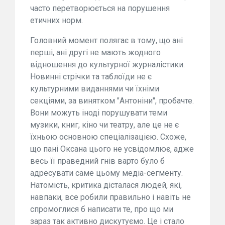
часто перетворюється на порушення
етичних норм.
Головний момент полягає в тому, що ані
перші, ані другі не мають жодного
відношення до культурної журналістики.
Новинні стрічки та таблоїди не є
культурними виданнями чи їхніми
секціями, за винятком "Антоніни", пробачте.
Вони можуть іноді порушувати теми
музики, книг, кіно чи театру, але це не є
їхньою основною спеціалізацією. Схоже,
що пані Оксана цього не усвідомлює, адже
весь її праведний гнів варто було б
адресувати саме цьому медіа-сегменту.
Натомість, критика дісталася людей, які,
навпаки, все робили правильно і навіть не
спромоглися б написати те, про що ми
зараз так активно дискутуємо. Це і стало