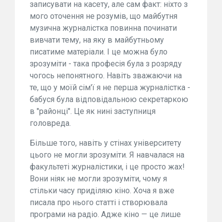
записувати на касету, але сам факт: ніхто з
мого оточення не розумів, що майбутня
музична журналістка повинна починати
вивчати тему, на яку в майбутньому
писатиме матеріали. І це можна було
зрозуміти - така професія була з розряду
чогось непонятного. Навіть зважаючи на
те, що у моїй сім'ї я не перша журналістка -
бабуся була відповідальною секретаркою
в "районці". Це як нині заступниця
головреда.
Більше того, навіть у стінах університету
цього не могли зрозуміти. Я навчалася на
факультеті журналістики, і це просто жах!
Вони ніяк не могли зрозуміти, чому я
стільки часу приділяю кіно. Хоча я вже
писала про нього статті і створювала
програми на радіо. Адже кіно — це лише