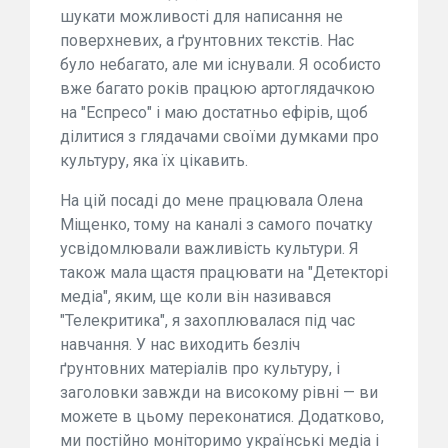
шукати можливості для написання не
поверхневих, а ґрунтовних текстів. Нас
було небагато, але ми існували. Я особисто
вже багато років працюю артоглядачкою
на "Еспресо" і маю достатньо ефірів, щоб
ділитися з глядачами своїми думками про
культуру, яка їх цікавить.
На цій посаді до мене працювала Олена
Міщенко, тому на каналі з самого початку
усвідомлювали важливість культури. Я
також мала щастя працювати на "Детекторі
медіа", яким, ще коли він називався
"Телекритика", я захоплювалася під час
навчання. У нас виходить безліч
ґрунтовних матеріалів про культуру, і
заголовки завжди на високому рівні — ви
можете в цьому переконатися. Додатково,
ми постійно моніторимо українські медіа і