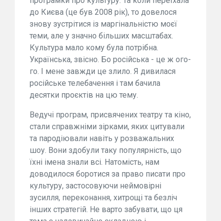
програмки про культуру. Та коли переїхала
до Києва (це був 2008 рік), то довелося
знову зустрітися із маргінальністю моєї
теми, але у значно більших масштабах.
Культура мало кому була потрібна.
Українська, звісно. Бо російська - це ж ого-
го. І мене завжди це злило. Я дивилася
російське телебачення і там бачила
десятки проєктів на цю тему.
Ведучі програм, присвячених театру та кіно,
стали справжніми зірками, яких цитували
та пародіювали навіть у розважальних
шоу. Вони здобули таку популярність, що
їхні імена знали всі. Натомість, нам
доводилося боротися за право писати про
культуру, застосовуючи неймовірні
зусилля, переконання, хитрощі та безліч
інших стратегій. Не варто забувати, що ця