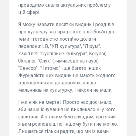
проводимо аналіз актуальних проблем у
цій сфері.
Я можу назвати десятки видань і розділів
про культуру, які працюють з любов'ю до
теми і готовністю постійно долати
перепони: LB, "УП культура", "Лірум",
Zaхid.net, "Суспільне культура", Korydor,
Ukraїner, "Слух" (тимчасово на паузі),
"Сенсор", "Читомо" і ще багато інших.
Журналісти цих видань не мають жодного
відношення ані до дєвочок, ані до
мальчиків на культурку. І ніколи не мали.
І ми ніяк не мертві. Просто нас досі мало,
аби наше існування не викликало ні у кого
запитань. А з таким бекграундом, про який
я вам розповіла, по-іншому бути і не могло.
Лишається тільки радіти, що ми із вами,