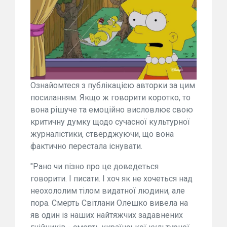
Ознайомтеся з публікацією авторки за цим
посиланням. Якщо ж говорити коротко, то
вона рішуче та емоційно висловлює свою
критичну думку щодо сучасної культурної
журналістики, стверджуючи, що вона
фактично перестала існувати.
"Рано чи пізно про це доведеться
говорити. І писати. І хоч як не хочеться над
неохололим тілом видатної людини, але
пора. Смерть Світлани Олешко вивела на
яв один із наших найтяжчих задавнених