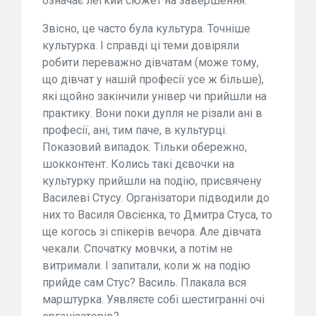
означає легкий сюжет на завершення.
Звісно, це часто була культура. Точніше
культурка. І справді ці теми довіряли
робити переважно дівчатам (може тому,
що дівчат у нашій професії усе ж більше),
які щойно закінчили універ чи прийшли на
практику. Вони поки дупля не різали ані в
професії, ані, тим паче, в культурці.
Показовий випадок. Тільки обережно,
шокконтент. Колись такі дєвочки на
культурку прийшли на подію, присвячену
Василеві Стусу. Організатори підводили до
них то Василя Овсієнка, то Дмитра Стуса, то
ще когось зі спікерів вечора. Але дівчата
чекали. Спочатку мовчки, а потім не
витримали. І запитали, коли ж на подію
прийде сам Стус? Василь. Плакала вся
марштурка. Уявляєте собі шестигранні очі