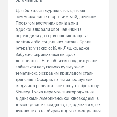
організаторів?
Для більшості журналісток ця тема
слугувала лише стартовим майданчиком.
Протягом наступних років вони
вдосконалювали свої навички та
переходили до серйозніших жанрів -
політики або соціальних питань. Брали
інтерв'ю у таких осіб, як Ляшко, адже
Забужко сприймалася як щось
легковажне. Нові обличчя продовжували
займатися несуттєвою культурною
тематикою. Яскравим прикладом стали
трансляції Оскарів, на які запрошували
ведучих з розважальних шоу та зірок шоу-
бізнесу. І хоча церемонія нагородження
відзнаками Американської кіноакадемії є
темою досить складною, це, здавалося, не
лякало тих, хто обирав її для коментування.