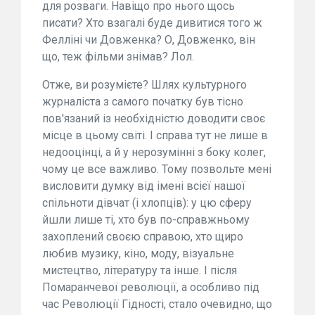
для розваги. Навіщо про нього щось
писати? Хто взагалі буде дивитися того ж
Фелліні чи Довженка? О, Довженко, він
що, теж фільми знімав? Лол.
Отже, ви розумієте? Шлях культурного
журналіста з самого початку був тісно
пов'язаний із необхідністю доводити своє
місце в цьому світі. І справа тут не лише в
недооцінці, а й у нерозумінні з боку колег,
чому це все важливо. Тому позвольте мені
висловити думку від імені всієї нашої
спільноти дівчат (і хлопців): у цю сферу
йшли лише ті, хто був по-справжньому
захоплений своєю справою, хто щиро
любив музику, кіно, моду, візуальне
мистецтво, літературу та інше. І після
Помаранчевої революції, а особливо під
час Революції Гідності, стало очевидно, що