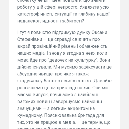
спочатку не міг мені повірити, що знайти
роботу у цій сфері непросто. Уявляєте усю
катастрофічність ситуації та глибину нашої
недалекоглядності і забитості?
І тут я повністю підтримую думку Оксани
Стефанівни — це справді свідчить про
вкрай провінційний рівень і обмеженість
наших медіа. І знову я згодна з нею, коли
мова йде про "дєвочєк на культурку". Вони
дійсно існували. Ми мусимо зафіксувати це
абсурдне явище, про яке я також
згадувала у багатьох своїх статтях. Давайте
розглянемо це на прикладі новин. Ось ми
маємо випуск, починаємо з найбільш
вагомих новин і завершуємо найменш
значущими — з легким акцентом на
кумедному. Пояснювальна бригада для
тих, хто не працює в медіа, — це термін, що