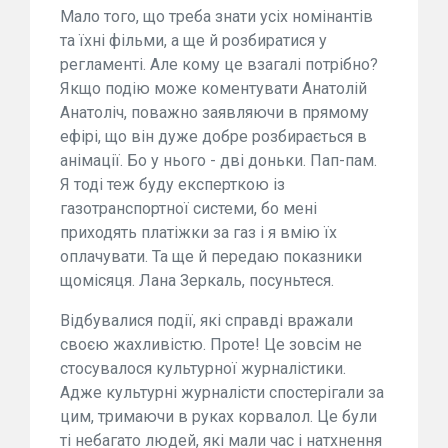
Мало того, що треба знати усіх номінантів
та їхні фільми, а ще й розбиратися у
регламенті. Але кому це взагалі потрібно?
Якщо подію може коментувати Анатолій
Анатоліч, поважно заявляючи в прямому
ефірі, що він дуже добре розбирається в
анімації. Бо у нього - дві доньки. Пап-пам.
Я тоді теж буду експерткою із
газотранспортної системи, бо мені
приходять платіжки за газ і я вмію їх
оплачувати. Та ще й передаю показники
щомісяця. Лана Зеркаль, посуньтеся.
Відбувалися події, які справді вражали
своєю жахливістю. Проте! Це зовсім не
стосувалося культурної журналістики.
Адже культурні журналісти спостерігали за
цим, тримаючи в руках корвалол. Це були
ті небагато людей, які мали час і натхнення