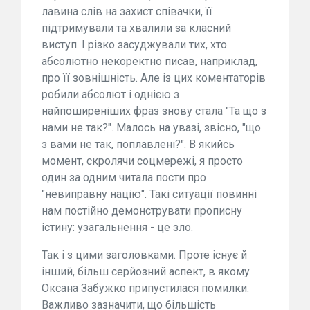
лавина слів на захист співачки, її
підтримували та хвалили за класний
виступ. І різко засуджували тих, хто
абсолютно некоректно писав, наприклад,
про її зовнішність. Але із цих коментаторів
робили абсолют і однією з
найпоширеніших фраз знову стала "Та що з
нами не так?". Малось на увазі, звісно, "що
з вами не так, поплавлені?". В якийсь
момент, скролячи соцмережі, я просто
один за одним читала пости про
"невиправну націю". Такі ситуації повинні
нам постійно демонструвати прописну
істину: узагальнення - це зло.
Так і з цими заголовками. Проте існує й
інший, більш серйозний аспект, в якому
Оксана Забужко припустилася помилки.
Важливо зазначити, що більшість