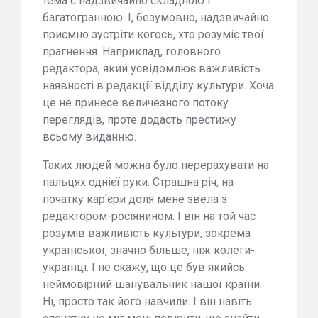
тема є надзвичайно складною і
багатогранною. І, безумовно, надзвичайно
приємно зустріти когось, хто розуміє твої
прагнення. Наприклад, головного
редактора, який усвідомлює важливість
наявності в редакції відділу культури. Хоча
це не принесе величезного потоку
переглядів, проте додасть престижу
всьому виданню.
Таких людей можна було перерахувати на
пальцях однієї руки. Страшна річ, на
початку кар'єри доля мене звела з
редактором-росіянином. І він на той час
розумів важливість культури, зокрема
української, значно більше, ніж колеги-
українці. І не скажу, що це був якийсь
неймовірний шанувальник нашої країни.
Ні, просто так його навчили. І він навіть