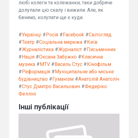
любі колеги та колежанки, таки добряче
долупали цю скалу і вижили. Але, як
бачимо, колупати ще є куди.
#
Українці
#
Росія
#
Facebook
#
Світогляд
#
Театр
#
Соціальна мережа
#
Київ
#
Журналістика
#
Журналіст
#
Письменник
#
Нація
#
Оксана Забужко
#
Класична
музика
#
MTV
#
Василь Стус
#
Кінофільм
#
Реформація
#
Муніципальне або міське
будівництво
#
Гуманізм
#
Анатолій Анатоліч
#
Стус Дмитро Васильович
#
Федеріко
Фелліні
Інші публікації