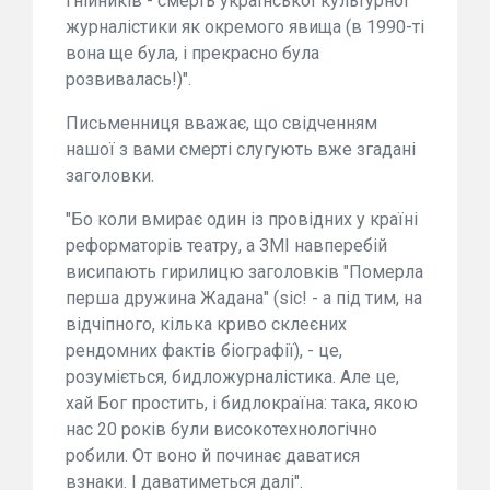
гнійників - смерть української культурної
журналістики як окремого явища (в 1990-ті
вона ще була, і прекрасно була
розвивалась!)".
Письменниця вважає, що свідченням
нашої з вами смерті слугують вже згадані
заголовки.
"Бо коли вмирає один із провідних у країні
реформаторів театру, а ЗМІ навперебій
висипають гирилицю заголовків "Померла
перша дружина Жадана" (sic! - а під тим, на
відчіпного, кілька криво склеєних
рендомних фактів біографії), - це,
розуміється, бидложурналістика. Але це,
хай Бог простить, і бидлокраїна: така, якою
нас 20 років були високотехнологічно
робили. От воно й починає даватися
взнаки. І даватиметься далі".