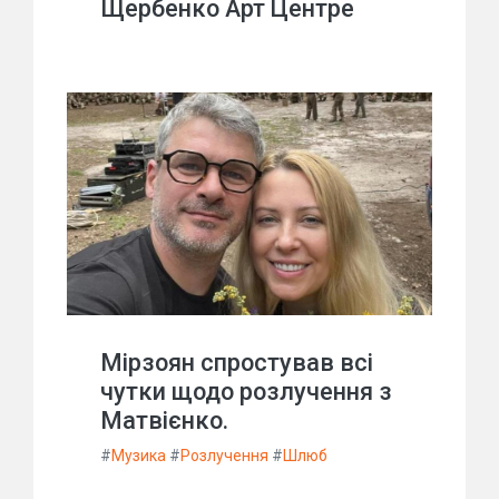
Щербенко Арт Центре
Мірзоян спростував всі
чутки щодо розлучення з
Матвієнко.
#
Музика
#
Розлучення
#
Шлюб