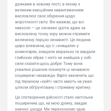
думками в новому пості, в якому з
великим емоційним навантаженням
висловлює своє обурення щодо
жорстокості світу. Він вважає, що всі
навколо — це нікчемні ідіоти, адже за
висловлену точку зору можна отримати
величезну порцію ненависті. Ця людина
щиро впевнена, що її «знищили» у
коментарях, знищили морально та завдали
глибоких образ. І ніхто не знайшов у собі
сили сказати щось добре. Тому вона
ухвалює рішення покинути ці ненависні
соцмережі назавжди. Варто зазначити, що
під терміном «хейт» часто мають на увазі
цілком обґрунтовану і стриману критику.
Це спотворення дійсності стало настільки
поширеним, що, на мою думку, завдає
значної шкоди. Ми переконуємо одне