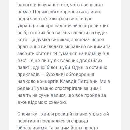
одного в існуванні того, чого насправді
немає. Під час обговорення важливих
подій часто з'являється вислів про
українців як про надзвичайно агресивних
осіб, готових без вагань напасти на будь-
кого. Ця думка виникає, зокрема, через
прагнення виглядати морально вищими та
заявити світові: "Я гуманіст, на відміну від
вас". І я це пишу як власник двох білих
пальт і однієї білої шуби. Один із останніх
прикладів — бурхливі обговорення
навколо концертів Клавдії Петрівни. Ми в
редакції уважно спостерігали за цим і
навіть не сумнівалися, що все пройде за
вже відомою схемою.
Спочатку - хвиля реакцій на виступ, в якій
позитивні поєдналися зі справді
образливими. Та за цим йшла просто