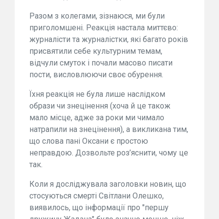
Разом з колегами, зізнаюся, ми були
приголомшені. Реакція настала миттєво:
журналісти та журналістки, які багато років
присвятили себе культурним темам,
відчули смуток і почали масово писати
пости, висловлюючи своє обурення.
Їхня реакція не була лише наслідком
образи чи знецінення (хоча й це також
мало місце, адже за роки ми чимало
натрапили на знецінення), а викликана тим,
що слова пані Оксани є простою
неправдою. Дозвольте роз’яснити, чому це
так.
Коли я досліджувала заголовки новин, що
стосуються смерті Світлани Олешко,
виявилось, що інформації про "першу