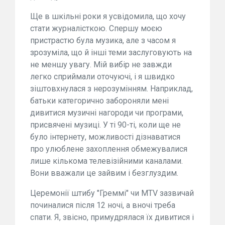
Ще в шкільні роки я усвідомила, що хочу
стати журналісткою. Спершу моєю
пристрастю була музика, але з часом я
зрозуміла, що й інші теми заслуговують на
не меншу увагу. Мій вибір не завжди
легко сприймали оточуючі, і я швидко
зіштовхнулася з нерозумінням. Наприклад,
батьки категорично забороняли мені
дивитися музичні нагороди чи програми,
присвячені музиці. У ті 90-ті, коли ще не
було інтернету, можливості дізнаватися
про улюблене захоплення обмежувалися
лише кількома телевізійними каналами.
Вони вважали це зайвим і безглуздим.
Церемонії штибу "Греммі" чи MTV зазвичай
починалися після 12 ночі, а вночі треба
спати. Я, звісно, примудрялася їх дивитися і