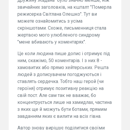
дружину Жадана" було значно менше, ніж
звичайних заголовків, на кшталт "Померла
режисерка Світлана Олешко". Тут ви
можете ознайомитись з усіма
скріншотами. Схоже, письменниця стала
жертвою мого улюбленого синдрому
"мене вбивають у коментарях".
Це коли людина пише допис і отримує під
ним, скажімо, 50 коментарів. І з них 8 -
хамовитих або прямо хейтерських. Решта
людей з дописувачем погоджуються і
ставлять сердечка. Тобто наш герой (чи
героїня) отримує позитивну реакцію на
свій пост. Але сам так не вважає, бо
концентрується лише на хамидлах, частина
з яких ще й можуть бути ботами, прямим
завданням яких є вилити на всіх гівна.
Автор знову вирішує поділитися своїми