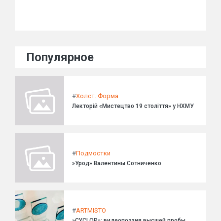
Популярное
#
Холст. Форма
Лекторій «Мистецтво 19 століття» у НХМУ
#
Подмостки
»Урод» Валентины Сотниченко
#
ARTMISTO
»CYCLOP»: видеопоэзия высшей пробы