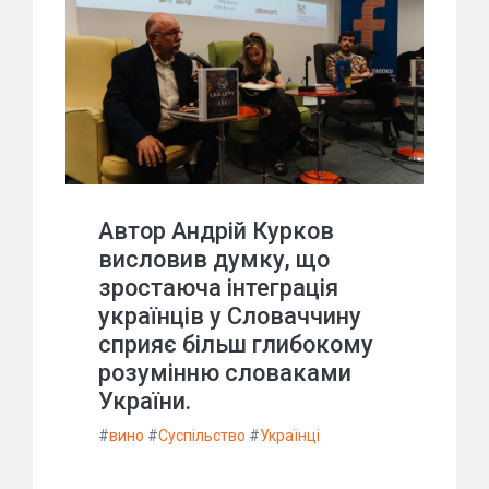
Автор Андрій Курков
висловив думку, що
зростаюча інтеграція
українців у Словаччину
сприяє більш глибокому
розумінню словаками
України.
#
вино
#
Суспільство
#
Українці