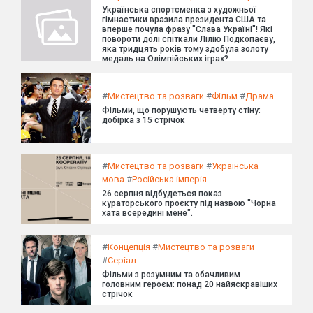
Українська спортсменка з художньої
гімнастики вразила президента США та
вперше почула фразу "Слава Україні"! Які
повороти долі спіткали Лілію Подкопаєву,
яка тридцять років тому здобула золоту
медаль на Олімпійських іграх?
#
Мистецтво та розваги
#
Фільм
#
Драма
Фільми, що порушують четверту стіну:
добірка з 15 стрічок
#
Мистецтво та розваги
#
Українська
мова
#
Російська імперія
26 серпня відбудеться показ
кураторського проєкту під назвою "Чорна
хата всередині мене".
#
Концепція
#
Мистецтво та розваги
#
Серіал
Фільми з розумним та обачливим
головним героєм: понад 20 найяскравіших
стрічок