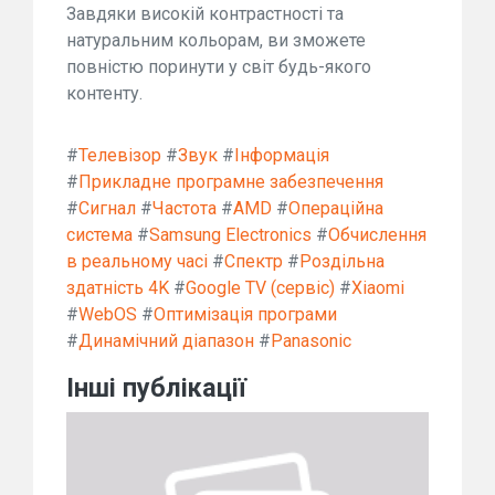
Завдяки високій контрастності та
натуральним кольорам, ви зможете
повністю поринути у світ будь-якого
контенту.
#
Телевізор
#
Звук
#
Інформація
#
Прикладне програмне забезпечення
#
Сигнал
#
Частота
#
AMD
#
Операційна
система
#
Samsung Electronics
#
Обчислення
в реальному часі
#
Спектр
#
Роздільна
здатність 4K
#
Google TV (сервіс)
#
Xiaomi
#
WebOS
#
Оптимізація програми
#
Динамічний діапазон
#
Panasonic
Інші публікації