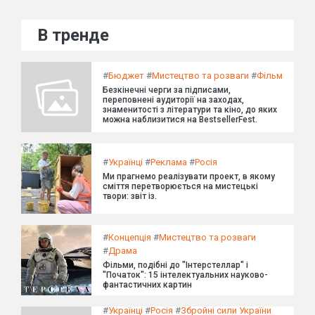
В тренде
#
Бюджет
#
Мистецтво та розваги
#
Фільм
Безкінечні черги за підписами,
переповнені аудиторії на заходах,
знаменитості з літератури та кіно, до яких
можна наблизитися на BestsellerFest.
#
Українці
#
Реклама
#
Росія
Ми прагнемо реалізувати проект, в якому
сміття перетворюється на мистецькі
твори: звіт із.
#
Концепція
#
Мистецтво та розваги
#
Драма
Фільми, подібні до "Інтерстеллар" і
"Початок": 15 інтелектуальних науково-
фантастичних картин
#
Українці
#
Росія
#
Збройні сили України