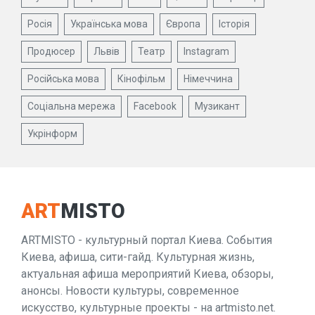
Росія
Українська мова
Європа
Історія
Продюсер
Львів
Театр
Instagram
Російська мова
Кінофільм
Німеччина
Соціальна мережа
Facebook
Музикант
Укрінформ
ART
MISTO
ARTMISTO - культурный портал Киева. События
Киева, афиша, сити-гайд. Культурная жизнь,
актуальная афиша мероприятий Киева, обзоры,
анонсы. Новости культуры, современное
искусство, культурные проекты - на artmisto.net.