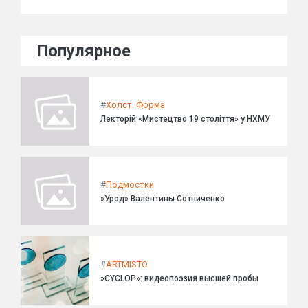
Популярное
#
Холст. Форма
Лекторій «Мистецтво 19 століття» у НХМУ
#
Подмостки
»Урод» Валентины Сотниченко
#
ARTMISTO
»CYCLOP»: видеопоэзия высшей пробы