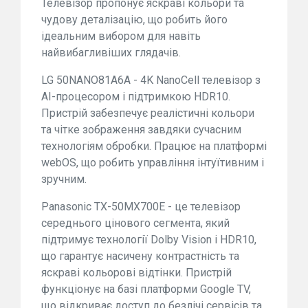
Телевізор пропонує яскраві кольори та
чудову деталізацію, що робить його
ідеальним вибором для навіть
найвибагливіших глядачів.
LG 50NANO81A6A - 4K NanoCell телевізор з
AI-процесором і підтримкою HDR10.
Пристрій забезпечує реалістичні кольори
та чітке зображення завдяки сучасним
технологіям обробки. Працює на платформі
webOS, що робить управління інтуїтивним і
зручним.
Panasonic TX-50MX700E - це телевізор
середнього цінового сегмента, який
підтримує технології Dolby Vision і HDR10,
що гарантує насичену контрастність та
яскраві кольорові відтінки. Пристрій
функціонує на базі платформи Google TV,
що відкриває доступ до безлічі сервісів та