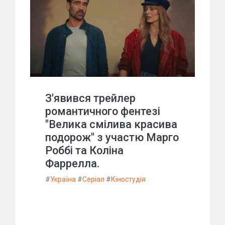
З'явився трейлер
романтичного фентезі
"Велика смілива красива
подорож" з участю Марго
Роббі та Коліна
Фаррелла.
#
Україна
#
Серіал
#
Кіностудія