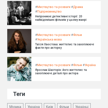
#
Мистецтво та розваги
#
Драма
#
Підприємництво
Непроникні детективні історії: 20
найвідоміших фільмів у цьому жанрі
#
Мистецтво та розваги
#
Фільм
#
Українська мова
Таїсія Хвостова: життєпис та захоплюючі
факти про акторку
#
Мистецтво та розваги
#
Фільм
#
Україна
Ярослав Шахторін: його життєпис та
захоплюючі деталі про актора
Теги
Музика
Україна
Київ
Фільм
Українці