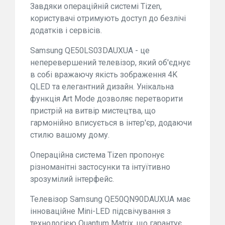
Завдяки операційній системі Tizen,
користувачі отримують доступ до безлічі
додатків і сервісів.
Samsung QE50LS03DAUXUA - це
неперевершений телевізор, який об'єднує
в собі вражаючу якість зображення 4K
QLED та елегантний дизайн. Унікальна
функція Art Mode дозволяє перетворити
пристрій на витвір мистецтва, що
гармонійно вписується в інтер'єр, додаючи
стилю вашому дому.
Операційна система Tizen пропонує
різноманітні застосунки та інтуїтивно
зрозумілий інтерфейс.
Телевізор Samsung QE50QN90DAUXUA має
інноваційне Mini-LED підсвічування з
технологією Quantum Matrix, що гарантує