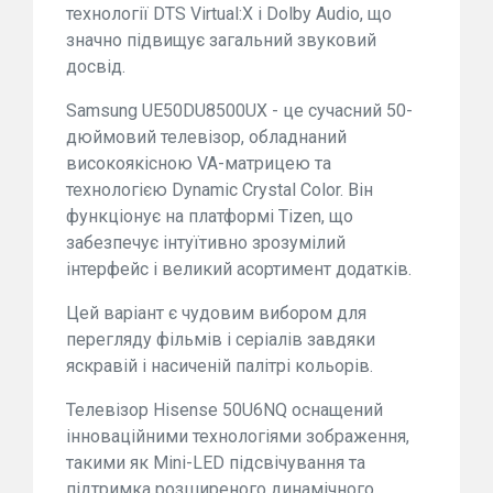
технології DTS Virtual:X і Dolby Audio, що
значно підвищує загальний звуковий
досвід.
Samsung UE50DU8500UX - це сучасний 50-
дюймовий телевізор, обладнаний
високоякісною VA-матрицею та
технологією Dynamic Crystal Color. Він
функціонує на платформі Tizen, що
забезпечує інтуїтивно зрозумілий
інтерфейс і великий асортимент додатків.
Цей варіант є чудовим вибором для
перегляду фільмів і серіалів завдяки
яскравій і насиченій палітрі кольорів.
Телевізор Hisense 50U6NQ оснащений
інноваційними технологіями зображення,
такими як Mini-LED підсвічування та
підтримка розширеного динамічного