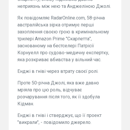
неприязнь між нею та Анджеліною Джолі.
Як повідомляє RadarOnline.com, 58-річна
австралійська зірка отримує перші
захоплення своєю грою в кримінальному
трилері Amazon Prime "Скарпетта",
заснованому на бестселері Патрісії
Корнуелл про судово-медичну експертку,
яка розкриває вбивства у вільний час.
Енджі в гніві через втрату своєї ролі.
Проте 50-річна Джолі, яка вже давно
мріяла про цю роль, відчуває
розчарування після того, як її здобула
Кідман.
Енджі в гніві і стверджує, що її проект
"викрали", - повідомило джерело.