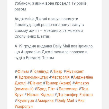
Урбаном, з яким вона провела 19 років
разом.
Анджеліна Джолі планує покинути
Голлівуд, щоб розпочати нову главу в
своєму житті — можливо, за межами
Сполучених Штатів.
А 19 грудня видання Daily Mail повідомило,
що Анджеліна Джолі зазнала поразки в
суді з Бредом Піттом.
#
Фільм
#
Голлівуд
#
Лікар
#
Музикант
#
Підприємництво
#
Австралія
#
Анджеліна
Джолі
#
Бізнес
#
Трилер (жанр)
#
Amazon
(компанія)
#
Бред Пітт
#
Бестселер
#
Том
Круз
#
Ніколь Кідман
#
Дженніфер Еністон
#
Культура
#
Америка
#
Daily Mail
#
Риз
Уізерспун