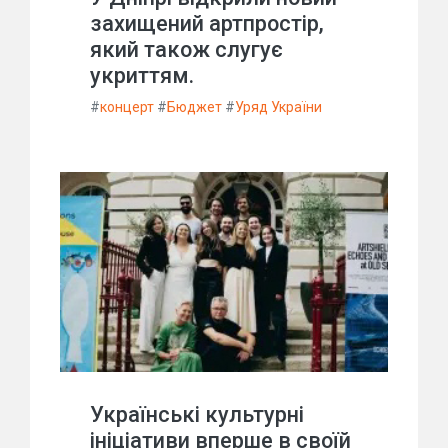
захищений артпростір,
який також слугує
укриттям.
#
концерт
#
Бюджет
#
Уряд України
Українські культурні
ініціативи вперше в своїй