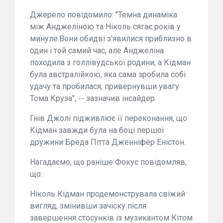
Джерело повідомило: "Темна динаміка
між Анджеліною та Ніколь сягає років у
минуле.Вони обидві з'явилися приблизно в
один і той самий час, але Анджеліна
походила з голлівудської родини, а Кідман
була австралійкою, яка сама зробила собі
удачу та пробилася, привернувши увагу
Тома Круза", -- зазначив інсайдер.
Гнів Джолі підживлює її переконання, що
Кідман завжди була на боці першої
дружини Бреда Пітта Дженніфер Еністон.
Нагадаємо, що раніше Фокус повідомляв,
що:
Ніколь Кідман продемонструвала свіжий
вигляд, змінивши зачіску після
завершення стосунків із музикантом Кітом