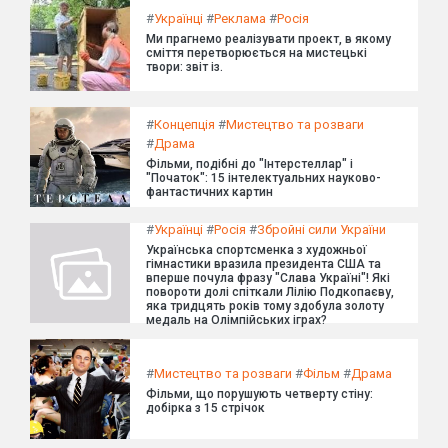
#
Українці
#
Реклама
#
Росія
Ми прагнемо реалізувати проект, в якому
сміття перетворюється на мистецькі
твори: звіт із.
#
Концепція
#
Мистецтво та розваги
#
Драма
Фільми, подібні до "Інтерстеллар" і
"Початок": 15 інтелектуальних науково-
фантастичних картин
#
Українці
#
Росія
#
Збройні сили України
Українська спортсменка з художньої
гімнастики вразила президента США та
вперше почула фразу "Слава Україні"! Які
повороти долі спіткали Лілію Подкопаєву,
яка тридцять років тому здобула золоту
медаль на Олімпійських іграх?
#
Мистецтво та розваги
#
Фільм
#
Драма
Фільми, що порушують четверту стіну:
добірка з 15 стрічок