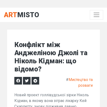
ART
MISTO
Конфлікт між
Анджеліною Джолі та
Ніколь Кідман: що
відомо?
#
Мистецтво та
розваги
Новий проект голлівудської зірки Ніколь
Кідман, в якому вона зіграє лікарку Кей
Скарпетту, знову підживив давню