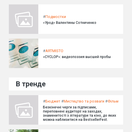
#
Подмостки
»Урод» Валентины Сотниченко
#
ARTMISTO
»CYCLOP»: видеопоэзия высшей пробы
В тренде
#
Бюджет
#
Мистецтво та розваги
#
Фільм
Безкінечні черги за підписами,
переповнені аудиторії на заходах,
знаменитості з літератури та кіно, до яких
можна наблизитися на BestsellerFest.