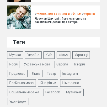
#
Мистецтво та розваги
#
Фільм
#
Україна
Ярослав Шахторін: його життєпис та
захоплюючі деталі про актора
Теги
Музика
Україна
Київ
Фільм
Українці
Росія
Українська мова
Європа
Історія
Продюсер
Львів
Театр
Instagram
Російська мова
Кінофільм
Німеччина
Соціальна мережа
Facebook
Музикант
Укрінформ