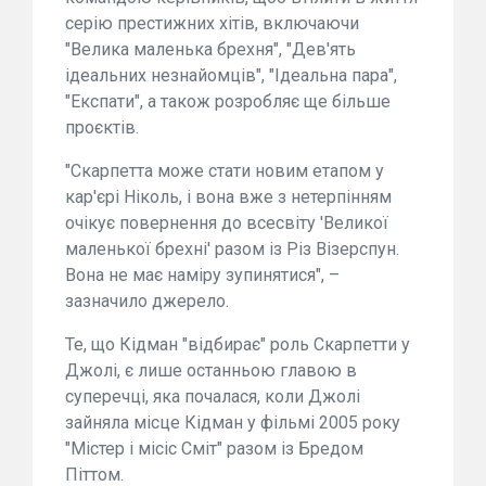
серію престижних хітів, включаючи
"Велика маленька брехня", "Дев'ять
ідеальних незнайомців", "Ідеальна пара",
"Експати", а також розробляє ще більше
проєктів.
"Скарпетта може стати новим етапом у
кар'єрі Ніколь, і вона вже з нетерпінням
очікує повернення до всесвіту 'Великої
маленької брехні' разом із Різ Візерспун.
Вона не має наміру зупинятися", –
зазначило джерело.
Те, що Кідман "відбирає" роль Скарпетти у
Джолі, є лише останньою главою в
суперечці, яка почалася, коли Джолі
зайняла місце Кідман у фільмі 2005 року
"Містер і місіс Сміт" разом із Бредом
Піттом.