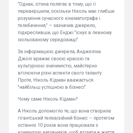
"Однак, істина полягає в тому, що її
перевершили, оскільки Ніколь має глибше
розуміння сучасного кінематографа і
телебачення," — зазначив джерело,
підкресливши, що Енджі "існує в певному
ізольованому середовищі".
За інформацією джерела, Анджеліна
Джолі вражає своєю красою та
культурною значимістю, майстерно
втілюючи різні аспекти свого таланту.
Проте, Ніколь Кідман вважається
"найбільш успішною в бізнесі".
Чому саме Ніколь Кідман?
А Ніколь допомогло те, що вона створила
гігантський телевізійний бізнес -- протягом
останніх 10 років вона працювала з
командою керівників, щоб втілити в життя