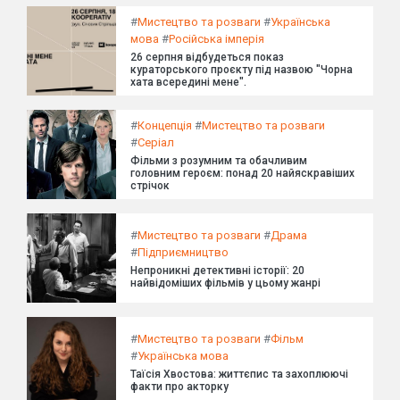
#
Мистецтво та розваги
#
Українська
мова
#
Російська імперія
26 серпня відбудеться показ
кураторського проєкту під назвою "Чорна
хата всередині мене".
#
Концепція
#
Мистецтво та розваги
#
Серіал
Фільми з розумним та обачливим
головним героєм: понад 20 найяскравіших
стрічок
#
Мистецтво та розваги
#
Драма
#
Підприємництво
Непроникні детективні історії: 20
найвідоміших фільмів у цьому жанрі
#
Мистецтво та розваги
#
Фільм
#
Українська мова
Таїсія Хвостова: життєпис та захоплюючі
факти про акторку