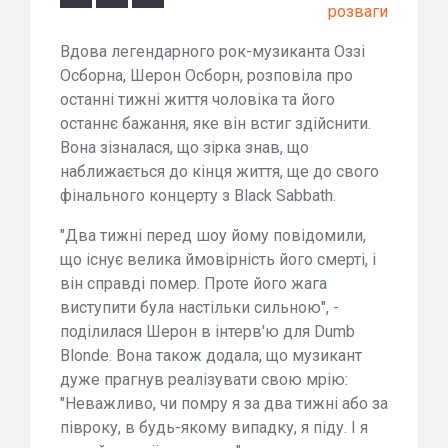
розваги
Вдова легендарного рок-музиканта Оззі
Осборна, Шерон Осборн, розповіла про
останні тижні життя чоловіка та його
останнє бажання, яке він встиг здійснити.
Вона зізналася, що зірка знав, що
наближається до кінця життя, ще до свого
фінального концерту з Black Sabbath.
"Два тижні перед шоу йому повідомили,
що існує велика ймовірність його смерті, і
він справді помер. Проте його жага
виступити була настільки сильною", -
поділилася Шерон в інтерв'ю для Dumb
Blonde. Вона також додала, що музикант
дуже прагнув реалізувати свою мрію:
"Неважливо, чи помру я за два тижні або за
півроку, в будь-якому випадку, я піду. І я