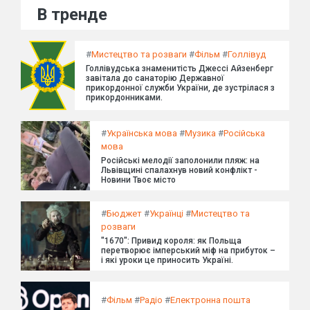
В тренде
#
Мистецтво та розваги
#
Фільм
#
Голлівуд
Голлівудська знаменитість Джессі Айзенберг
завітала до санаторію Державної
прикордонної служби України, де зустрілася з
прикордонниками.
#
Українська мова
#
Музика
#
Російська
мова
Російські мелодії заполонили пляж: на
Львівщині спалахнув новий конфлікт -
Новини Твоє місто
#
Бюджет
#
Українці
#
Мистецтво та
розваги
"1670": Привид короля: як Польща
перетворює імперський міф на прибуток –
і які уроки це приносить Україні.
#
Фільм
#
Радіо
#
Електронна пошта