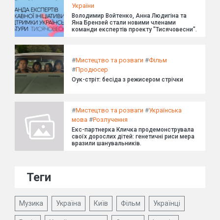
України
Володимир Войтенко, Анна Людигіна та
Яна Брензей стали новими членами
команди експертів проекту "Тисячовесни".
#
Мистецтво та розваги
#
Фільм
#
Продюсер
Оук-стріт: бесіда з режисером стрічки
#
Мистецтво та розваги
#
Українська
мова
#
Розлучення
Екс-партнерка Кличка продемонструвала
своїх дорослих дітей: генетичні риси мера
вразили шанувальників.
Теги
Музика
Україна
Київ
Фільм
Українці