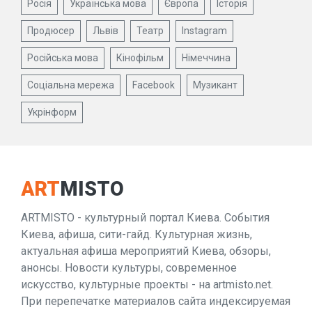
Росія
Українська мова
Європа
Історія
Продюсер
Львів
Театр
Instagram
Російська мова
Кінофільм
Німеччина
Соціальна мережа
Facebook
Музикант
Укрінформ
ART
MISTO
ARTMISTO - культурный портал Киева. События
Киева, афиша, сити-гайд. Культурная жизнь,
актуальная афиша мероприятий Киева, обзоры,
анонсы. Новости культуры, современное
искусство, культурные проекты - на artmisto.net.
При перепечатке материалов сайта индексируемая