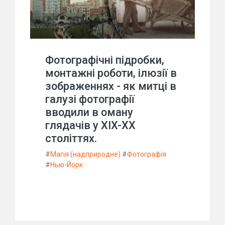
Фотографічні підробки,
монтажні роботи, ілюзії в
зображеннях - як митці в
галузі фотографії
вводили в оману
глядачів у XIX-XX
століттях.
#
Магія (надприродне)
#
Фотографія
#
Нью-Йорк