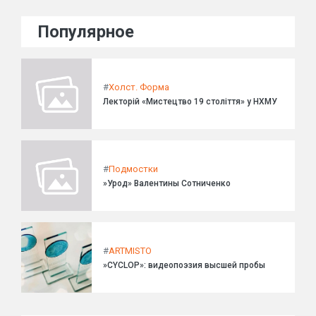
Популярное
#
Холст. Форма
Лекторій «Мистецтво 19 століття» у НХМУ
#
Подмостки
»Урод» Валентины Сотниченко
#
ARTMISTO
»CYCLOP»: видеопоэзия высшей пробы