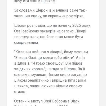
хочу йти своїм шляхом."
За словами Шерон, він вчинив саме так -
залишив сцену, як справжня рок-зірка.
Шерон розповіла, що на початку 2025 року
Оззі серйозно захворів на сепсис. Лікарі
попереджали, що його стан може бути
смертельним.
"Коли він вийшов з лікарні, йому сказали:
"Знаєш, Оззі, це може тебе вбити". А він
відповів: "Я граю своє шоу". Він пішов
звідти як король", - згадала Шерон. За її
словами, музикант бачив свою ситуацію
цілком реалістично і вирішив піти своїм
шляхом, залишаючись вірним своєму
стилю.
Останній виступ Оззі Осборна з Black