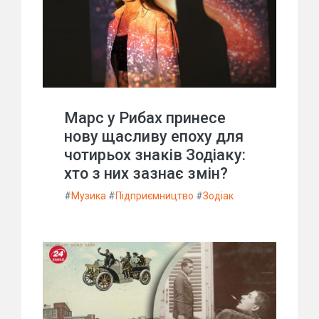
Марс у Рибах принесе
нову щасливу епоху для
чотирьох знаків Зодіаку:
хто з них зазнає змін?
#
Музика
#
Підприємництво
#
Зодіак