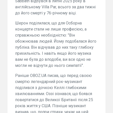
Sabbath відбувся в липні 2025 року в
англійському Villa Par, всього за два тижні
до його смерті у 76-річному віці.
Шерон поділилася, що для Осборна
концерти стали не лише професією, а
справжньою необхідністю: "Він
обожнював людей. Йому подобалася його
публіка. Він відчував до них таку глибоку
прихильність. І навіть якщо його музика
вам не була до вподоби, ви все одно не
могли не відчути до нього симпатії".
Раніше OBOZ.UA писав, що перед своєю
смертю легендарний рок-музикант
поділився з дочкою Келлі глибокими
хвилюваннями. Оззі зізнався, що боявся
повертатися до Великої Британії після 25
років життя у США. Пізніше музикант
визнав, що, попри страхи, чекає на цей