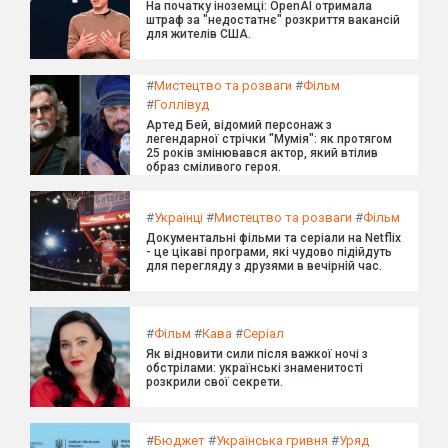
На початку іноземці: OpenAI отримала
штраф за "недостатнє" розкриття вакансій
для жителів США.
#
Мистецтво та розваги
#
Фільм
#
Голлівуд
Артед Бей, відомий персонаж з
легендарної стрічки "Мумія": як протягом
25 років змінювався актор, який втілив
образ сміливого героя.
#
Українці
#
Мистецтво та розваги
#
Фільм
Документальні фільми та серіали на Netflix
- це цікаві програми, які чудово підійдуть
для перегляду з друзями в вечірній час.
#
Фільм
#
Кава
#
Серіал
Як відновити сили після важкої ночі з
обстрілами: українські знаменитості
розкрили свої секрети.
#
Бюджет
#
Українська гривня
#
Уряд