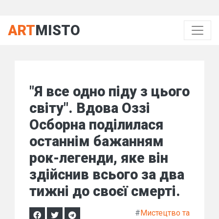
ART
MISTO
"Я все одно піду з цього
світу". Вдова Оззі
Осборна поділилася
останнім бажанням
рок-легенди, яке він
здійснив всього за два
тижні до своєї смерті.
#
Мистецтво та