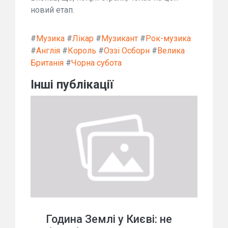
новий етап.
#
Музика
#
Лікар
#
Музикант
#
Рок-музика
#
Англія
#
Король
#
Оззі Осборн
#
Велика
Британія
#
Чорна субота
Інші публікації
Година Землі у Києві: не