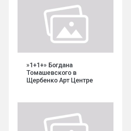
»1+1+» Богдана
Томашевского в
Щербенко Арт Центре